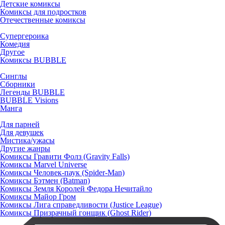
Детские комиксы
Комиксы для подростков
Отечественные комиксы
Супергероика
Комедия
Другое
Комиксы BUBBLE
Синглы
Сборники
Легенды BUBBLE
BUBBLE Visions
Манга
Для парней
Для девушек
Мистика/ужасы
Другие жанры
Комиксы Гравити Фолз (Gravity Falls)
Комиксы Marvel Universe
Комиксы Человек-паук (Spider-Man)
Комиксы Бэтмен (Batman)
Комиксы Земля Королей Федора Нечитайло
Комиксы Майор Гром
Комиксы Лига справедливости (Justice League)
Комиксы Призрачный гонщик (Ghost Rider)