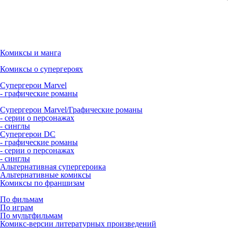
Комиксы и манга
Комиксы о супергероях
Супергерои Marvel
- графические романы
Супергерои Marvel/Графические романы
- серии о персонажах
- синглы
Супергерои DC
- графические романы
- серии о персонажах
- синглы
Альтернативная супергероика
Альтернативные комиксы
Комиксы по франшизам
По фильмам
По играм
По мультфильмам
Комикс-версии литературных произведений