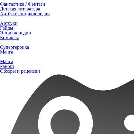
Фантастика / Фэнтези
Детская литература
Артбуки, энциклопедии
Артбуки
Гайды
Энциклопедии
Комиксы
Супергероика
Манга
Манга
Ранобэ
Обзоры и рецензии