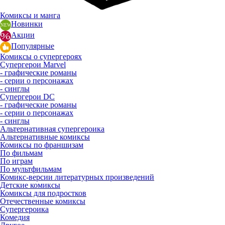
Комиксы и манга
Новинки
Акции
Популярные
Комиксы о супергероях
Супергерои Marvel
- графические романы
- серии о персонажах
- синглы
Супергерои DC
- графические романы
- серии о персонажах
- синглы
Альтернативная супергероика
Альтернативные комиксы
Комиксы по франшизам
По фильмам
По играм
По мультфильмам
Комикс-версии литературных произведений
Детские комиксы
Комиксы для подростков
Отечественные комиксы
Супергероика
Комедия