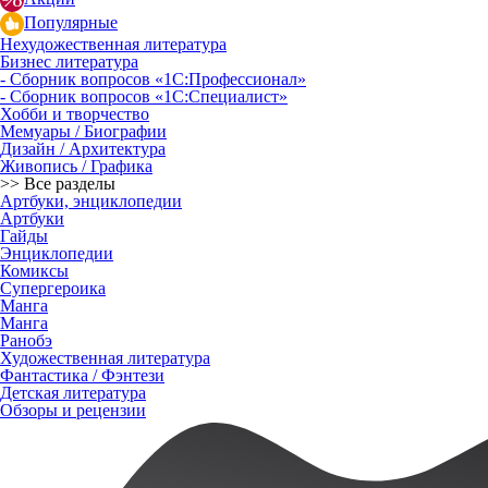
Популярные
Нехудожественная литература
Бизнес литература
- Сборник вопросов «1С:Профессионал»
- Сборник вопросов «1С:Специалист»
Хобби и творчество
Мемуары / Биографии
Дизайн / Архитектура
Живопись / Графика
>> Все разделы
Артбуки, энциклопедии
Артбуки
Гайды
Энциклопедии
Комиксы
Супергероика
Манга
Манга
Ранобэ
Художественная литература
Фантастика / Фэнтези
Детская литература
Обзоры и рецензии