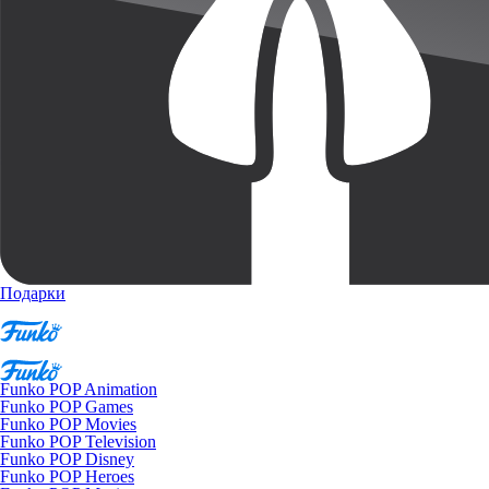
Подарки
Funko POP Animation
Funko POP Games
Funko POP Movies
Funko POP Television
Funko POP Disney
Funko POP Heroes