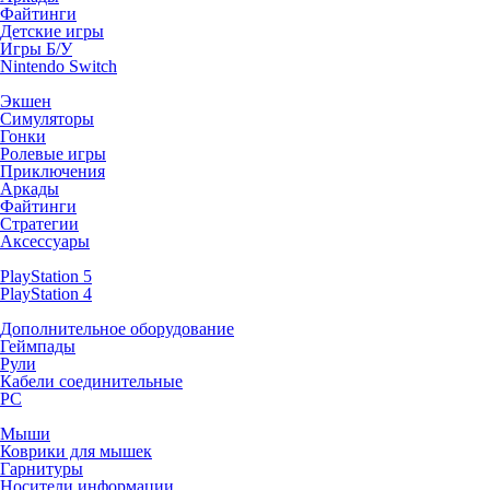
Файтинги
Детские игры
Игры Б/У
Nintendo Switch
Экшен
Симуляторы
Гонки
Ролевые игры
Приключения
Аркады
Файтинги
Стратегии
Аксессуары
PlayStation 5
PlayStation 4
Дополнительное оборудование
Геймпады
Рули
Кабели соединительные
PC
Мыши
Коврики для мышек
Гарнитуры
Носители информации