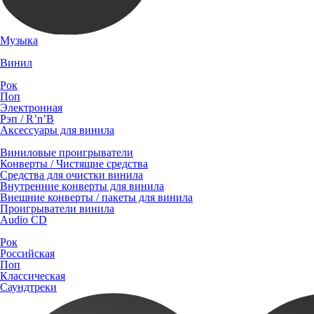
Музыка
Винил
Рок
Поп
Электронная
Рэп / R’n’B
Аксессуары для винила
Виниловые проигрыватели
Конверты / Чистящие средства
Средства для очистки винила
Внутренние конверты для винила
Внешние конверты / пакеты для винила
Проигрыватели винила
Audio CD
Рок
Российская
Поп
Классическая
Саундтреки