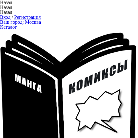
Назад
Назад
Назад
Вход
/
Регистрация
Ваш город:
Москва
Каталог