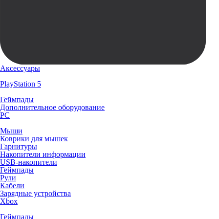
Аксессуары
PlayStation 5
Геймпады
Дополнительное оборудование
PC
Мыши
Коврики для мышек
Гарнитуры
Накопители информации
USB-накопители
Геймпады
Рули
Кабели
Зарядные устройства
Xbox
Геймпады