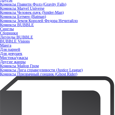
Другое
Комиксы Гравити Фолз (Gravity Falls)
Комиксы Marvel Universe
Комиксы Человек-паук (Spider-Man)
Комиксы Бэтмен (Batman)
Комиксы Земля Королей Федора Нечитайло
Комиксы BUBBLE
Синглы
Сборники
Легенды BUBBLE
BUBBLE Visions
Манга
Для парней
Для девушек
Мистика/ужасы
Другие жанры
Комиксы Майор Гром
Комиксы Лига справедливости (Justice League)
Комиксы Призрачный гонщик (Ghost Rider)