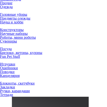
Прочие
Одежда
Головные уборы
Предметы одежды
Наука и хобби
Конструкторы
Научные наборы
Роботы, мини роботы
Сувениры
Посуда
Брелоки, жетоны, кулоны
Fun Pet Stuff
Игрушки
Ошейники
Поводки
Канцелярия
Блокноты, скетчбуки
Закладки
Ручки, карандаши
Тетради