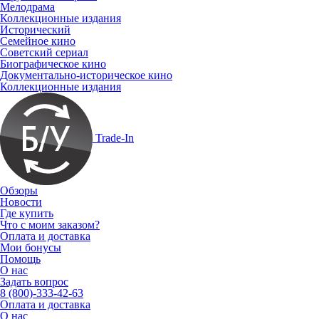
Мелодрама
Коллекционные издания
Исторический
Семейное кино
Советский сериал
Биографическое кино
Документально-историческое кино
Коллекционные издания
Trade-In
Обзоры
Новости
Где купить
Что с моим заказом?
Оплата и доставка
Мои бонусы
Помощь
О нас
Задать вопрос
8 (800)-333-42-63
Оплата и доставка
О нас