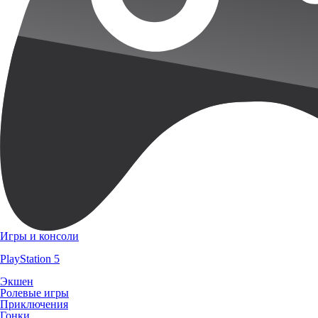
Игры и консоли
PlayStation 5
Экшен
Ролевые игры
Приключения
Гонки