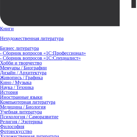
Книги
Нехудожественная литература
Бизнес литература
- Сборник вопросов «1С:Профессионал»
- Сборник вопросов «1С:Специалист»
Хобби и творчество
Мемуары / Биографии
Дизайн / Архитектура
Живопись / Графика
Кино / Музыка
Наука / Техника
История
Иностранные языки
Компьютерная литература
Медицина / Биология
Учебная литература
Психология / Саморазвитие
Религия / Эзотерика
Философия
Фотоискусство
Художественная литература