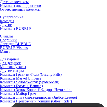
Детские комиксы
Комиксы для подростков
Отечественные комиксы
Супергероика
Комедия
Другое
Комиксы BUBBLE
Синглы
Сборники
Легенды BUBBLE
BUBBLE Visions
Манга
Для парней
Для девушек
Мистика/ужасы
Другие жанры
Комиксы Гравити Фолз (Gravity Falls)
Комиксы Marvel Universe
Комиксы Человек-паук (Spider-Man)
Комиксы Бэтмен (Batman)
Комиксы Земля Королей Федора Нечитайло
Комиксы Майор Гром
Комиксы Лига справедливости (Justice League)
Комиксы Призрачный гонщик (Ghost Rider)