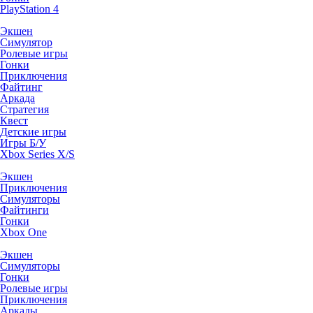
PlayStation 4
Экшен
Симулятор
Ролевые игры
Гонки
Приключения
Файтинг
Аркада
Стратегия
Квест
Детские игры
Игры Б/У
Xbox Series X/S
Экшен
Приключения
Симуляторы
Файтинги
Гонки
Xbox One
Экшен
Симуляторы
Гонки
Ролевые игры
Приключения
Аркады