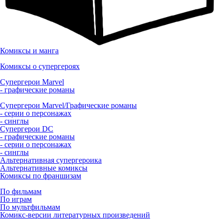
Комиксы и манга
Комиксы о супергероях
Супергерои Marvel
- графические романы
Супергерои Marvel/Графические романы
- серии о персонажах
- синглы
Супергерои DC
- графические романы
- серии о персонажах
- синглы
Альтернативная супергероика
Альтернативные комиксы
Комиксы по франшизам
По фильмам
По играм
По мультфильмам
Комикс-версии литературных произведений