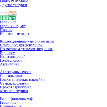
Funko POP Music
Другие фигурки
Герои игр
Герои кино, м/ф
Прочие
Настольные игры
Коллекционные карточные игры
Семейные, для вечеринок
По мотивам фильмов, игр, книг
В дорогу
Игры для детей
Головоломки
Атрибутика
Аксессуары героев
Светильники
Плакаты, значки, наклейки
Сумки, кошельки
Прочая атрибутика
Мягкие игрушки
Герои фильмов, м/ф
Герои игр
Символ года