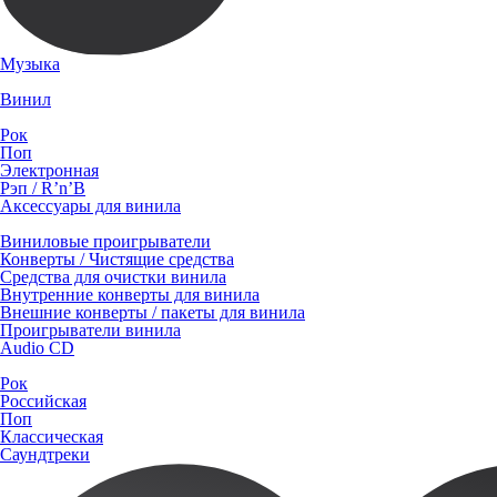
Музыка
Винил
Рок
Поп
Электронная
Рэп / R’n’B
Аксессуары для винила
Виниловые проигрыватели
Конверты / Чистящие средства
Средства для очистки винила
Внутренние конверты для винила
Внешние конверты / пакеты для винила
Проигрыватели винила
Audio CD
Рок
Российская
Поп
Классическая
Саундтреки