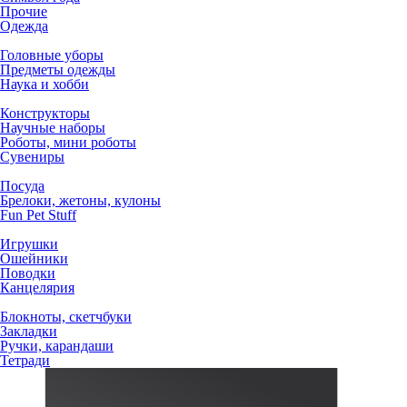
Прочие
Одежда
Головные уборы
Предметы одежды
Наука и хобби
Конструкторы
Научные наборы
Роботы, мини роботы
Сувениры
Посуда
Брелоки, жетоны, кулоны
Fun Pet Stuff
Игрушки
Ошейники
Поводки
Канцелярия
Блокноты, скетчбуки
Закладки
Ручки, карандаши
Тетради