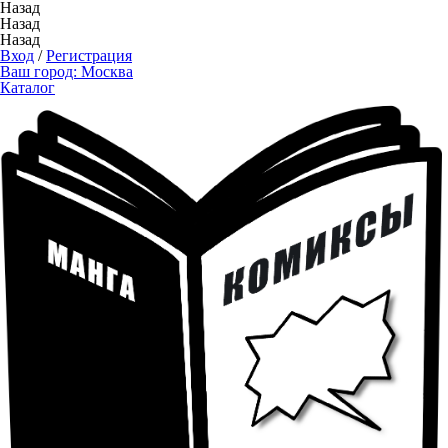
Назад
Назад
Назад
Вход
/
Регистрация
Ваш город:
Москва
Каталог