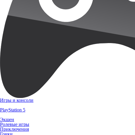
Игры и консоли
PlayStation 5
Экшен
Ролевые игры
Приключения
Гонки