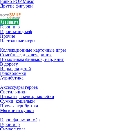
Funko POP Music
Другие фигурки
Герои игр
Герои кино, м/ф
Прочие
Настольные игры
Коллекционные карточные игры
Семейные, для вечеринок
По мотивам фильмов, игр, книг
В дорогу
Игры для детей
Головоломки
Атрибутика
Аксессуары героев
Светильники
Плакаты, значки, наклейки
Сумки, кошельки
Прочая атрибутика
Мягкие игрушки
Герои фильмов, м/ф
Герои игр
Символ года