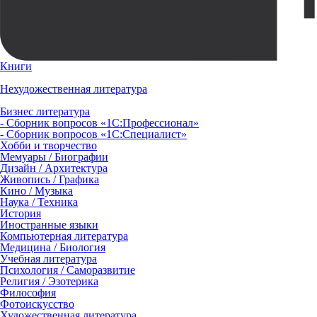
Книги
Нехудожественная литература
Бизнес литература
- Сборник вопросов «1С:Профессионал»
- Сборник вопросов «1С:Специалист»
Хобби и творчество
Мемуары / Биографии
Дизайн / Архитектура
Живопись / Графика
Кино / Музыка
Наука / Техника
История
Иностранные языки
Компьютерная литература
Медицина / Биология
Учебная литература
Психология / Саморазвитие
Религия / Эзотерика
Философия
Фотоискусство
Художественная литература