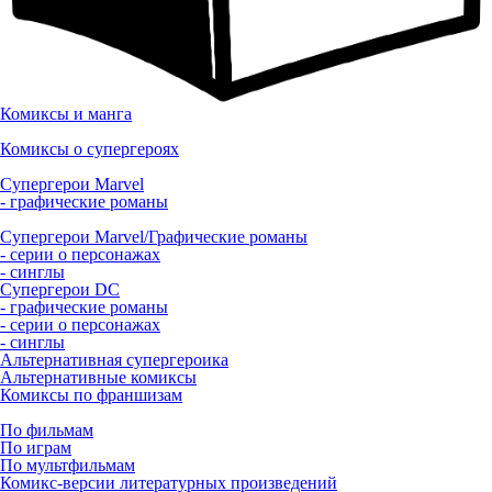
Комиксы и манга
Комиксы о супергероях
Супергерои Marvel
- графические романы
Супергерои Marvel/Графические романы
- серии о персонажах
- синглы
Супергерои DC
- графические романы
- серии о персонажах
- синглы
Альтернативная супергероика
Альтернативные комиксы
Комиксы по франшизам
По фильмам
По играм
По мультфильмам
Комикс-версии литературных произведений