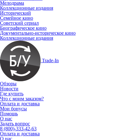
Мелодрама
Коллекционные издания
Исторический
Семейное кино
Советский сериал
Биографическое кино
Документально-историческое кино
Коллекционные издания
Trade-In
Обзоры
Новости
Где купить
Что с моим заказом?
Оплата и доставка
Мои бонусы
Помощь
О нас
Задать вопрос
8 (800)-333-42-63
Оплата и доставка
О нас