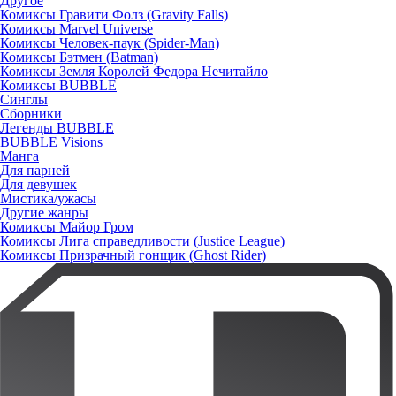
Другое
Комиксы Гравити Фолз (Gravity Falls)
Комиксы Marvel Universe
Комиксы Человек-паук (Spider-Man)
Комиксы Бэтмен (Batman)
Комиксы Земля Королей Федора Нечитайло
Комиксы BUBBLE
Синглы
Сборники
Легенды BUBBLE
BUBBLE Visions
Манга
Для парней
Для девушек
Мистика/ужасы
Другие жанры
Комиксы Майор Гром
Комиксы Лига справедливости (Justice League)
Комиксы Призрачный гонщик (Ghost Rider)