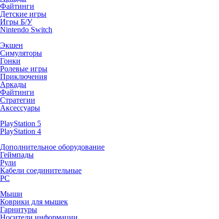
Файтинги
Детские игры
Игры Б/У
Nintendo Switch
Экшен
Симуляторы
Гонки
Ролевые игры
Приключения
Аркады
Файтинги
Стратегии
Аксессуары
PlayStation 5
PlayStation 4
Дополнительное оборудование
Геймпады
Рули
Кабели соединительные
PC
Мыши
Коврики для мышек
Гарнитуры
Носители информации