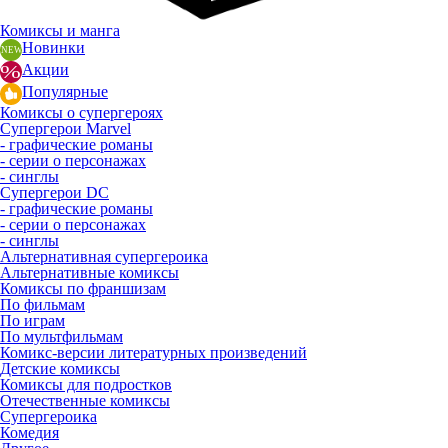
Комиксы и манга
Новинки
Акции
Популярные
Комиксы о супергероях
Супергерои Marvel
- графические романы
- серии о персонажах
- синглы
Супергерои DC
- графические романы
- серии о персонажах
- синглы
Альтернативная супергероика
Альтернативные комиксы
Комиксы по франшизам
По фильмам
По играм
По мультфильмам
Комикс-версии литературных произведений
Детские комиксы
Комиксы для подростков
Отечественные комиксы
Супергероика
Комедия