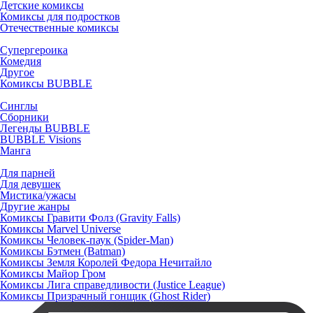
Детские комиксы
Комиксы для подростков
Отечественные комиксы
Супергероика
Комедия
Другое
Комиксы BUBBLE
Синглы
Сборники
Легенды BUBBLE
BUBBLE Visions
Манга
Для парней
Для девушек
Мистика/ужасы
Другие жанры
Комиксы Гравити Фолз (Gravity Falls)
Комиксы Marvel Universe
Комиксы Человек-паук (Spider-Man)
Комиксы Бэтмен (Batman)
Комиксы Земля Королей Федора Нечитайло
Комиксы Майор Гром
Комиксы Лига справедливости (Justice League)
Комиксы Призрачный гонщик (Ghost Rider)