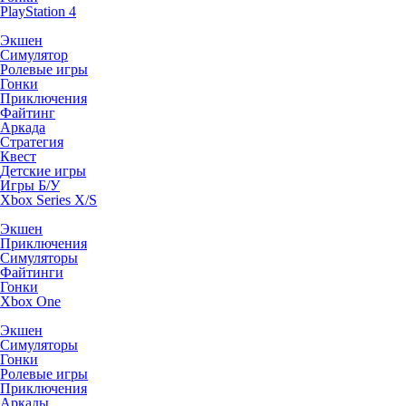
PlayStation 4
Экшен
Симулятор
Ролевые игры
Гонки
Приключения
Файтинг
Аркада
Стратегия
Квест
Детские игры
Игры Б/У
Xbox Series X/S
Экшен
Приключения
Симуляторы
Файтинги
Гонки
Xbox One
Экшен
Симуляторы
Гонки
Ролевые игры
Приключения
Аркады