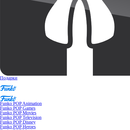
Подарки
Funko POP Animation
Funko POP Games
Funko POP Movies
Funko POP Television
Funko POP Disney
Funko POP Heroes