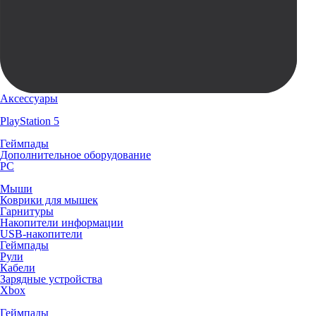
Аксессуары
PlayStation 5
Геймпады
Дополнительное оборудование
PC
Мыши
Коврики для мышек
Гарнитуры
Накопители информации
USB-накопители
Геймпады
Рули
Кабели
Зарядные устройства
Xbox
Геймпады