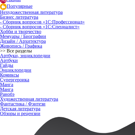
Популярные
Нехудожественная литература
Бизнес литература
- Сборник вопросов «1С:Профессионал»
- Сборник вопросов «1С:Специалист»
Хобби и творчество
Мемуары / Биографии
Дизайн / Архитектура
Живопись / Графика
>> Все разделы
Артбуки, энциклопедии
Артбуки
Гайды
Энциклопедии
Комиксы
Супергероика
Манга
Манга
Ранобэ
Художественная литература
Фантастика / Фэнтези
Детская литература
Обзоры и рецензии