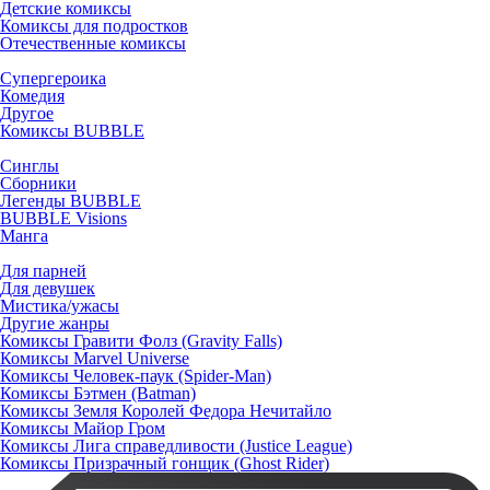
Детские комиксы
Комиксы для подростков
Отечественные комиксы
Супергероика
Комедия
Другое
Комиксы BUBBLE
Синглы
Сборники
Легенды BUBBLE
BUBBLE Visions
Манга
Для парней
Для девушек
Мистика/ужасы
Другие жанры
Комиксы Гравити Фолз (Gravity Falls)
Комиксы Marvel Universe
Комиксы Человек-паук (Spider-Man)
Комиксы Бэтмен (Batman)
Комиксы Земля Королей Федора Нечитайло
Комиксы Майор Гром
Комиксы Лига справедливости (Justice League)
Комиксы Призрачный гонщик (Ghost Rider)