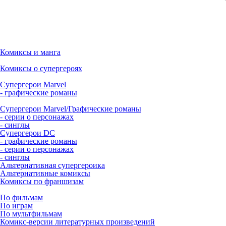
Комиксы и манга
Комиксы о супергероях
Супергерои Marvel
- графические романы
Супергерои Marvel/Графические романы
- серии о персонажах
- синглы
Супергерои DC
- графические романы
- серии о персонажах
- синглы
Альтернативная супергероика
Альтернативные комиксы
Комиксы по франшизам
По фильмам
По играм
По мультфильмам
Комикс-версии литературных произведений