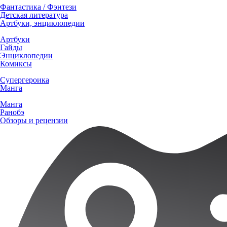
Фантастика / Фэнтези
Детская литература
Артбуки, энциклопедии
Артбуки
Гайды
Энциклопедии
Комиксы
Супергероика
Манга
Манга
Ранобэ
Обзоры и рецензии