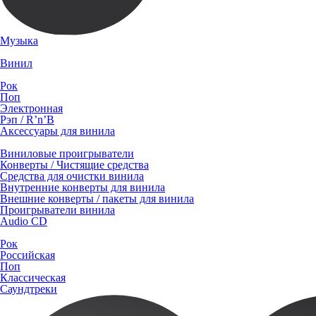
Музыка
Винил
Рок
Поп
Электронная
Рэп / R’n’B
Аксессуары для винила
Виниловые проигрыватели
Конверты / Чистящие средства
Средства для очистки винила
Внутренние конверты для винила
Внешние конверты / пакеты для винила
Проигрыватели винила
Audio CD
Рок
Российская
Поп
Классическая
Саундтреки