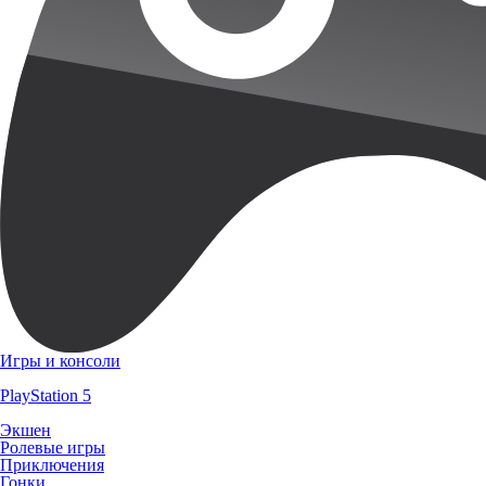
Игры и консоли
PlayStation 5
Экшен
Ролевые игры
Приключения
Гонки