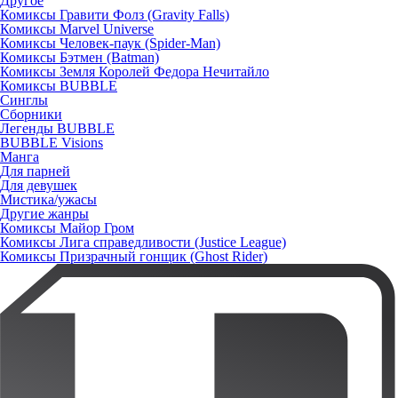
Другое
Комиксы Гравити Фолз (Gravity Falls)
Комиксы Marvel Universe
Комиксы Человек-паук (Spider-Man)
Комиксы Бэтмен (Batman)
Комиксы Земля Королей Федора Нечитайло
Комиксы BUBBLE
Синглы
Сборники
Легенды BUBBLE
BUBBLE Visions
Манга
Для парней
Для девушек
Мистика/ужасы
Другие жанры
Комиксы Майор Гром
Комиксы Лига справедливости (Justice League)
Комиксы Призрачный гонщик (Ghost Rider)