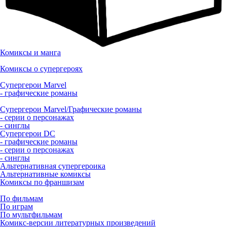
Комиксы и манга
Комиксы о супергероях
Супергерои Marvel
- графические романы
Супергерои Marvel/Графические романы
- серии о персонажах
- синглы
Супергерои DC
- графические романы
- серии о персонажах
- синглы
Альтернативная супергероика
Альтернативные комиксы
Комиксы по франшизам
По фильмам
По играм
По мультфильмам
Комикс-версии литературных произведений