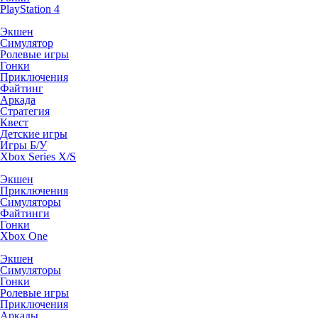
PlayStation 4
Экшен
Симулятор
Ролевые игры
Гонки
Приключения
Файтинг
Аркада
Стратегия
Квест
Детские игры
Игры Б/У
Xbox Series X/S
Экшен
Приключения
Симуляторы
Файтинги
Гонки
Xbox One
Экшен
Симуляторы
Гонки
Ролевые игры
Приключения
Аркады