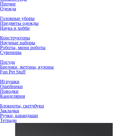
Прочие
Одежда
Головные уборы
Предметы одежды
Наука и хобби
Конструкторы
Научные наборы
Роботы, мини роботы
Сувениры
Посуда
Брелоки, жетоны, кулоны
Fun Pet Stuff
Игрушки
Ошейники
Поводки
Канцелярия
Блокноты, скетчбуки
Закладки
Ручки, карандаши
Тетради