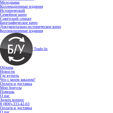
Мелодрама
Коллекционные издания
Исторический
Семейное кино
Советский сериал
Биографическое кино
Документально-историческое кино
Коллекционные издания
Trade-In
Обзоры
Новости
Где купить
Что с моим заказом?
Оплата и доставка
Мои бонусы
Помощь
О нас
Задать вопрос
8 (800)-333-42-63
Оплата и доставка
О нас