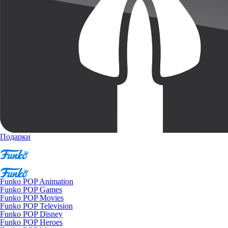
Подарки
Funko POP Animation
Funko POP Games
Funko POP Movies
Funko POP Television
Funko POP Disney
Funko POP Heroes