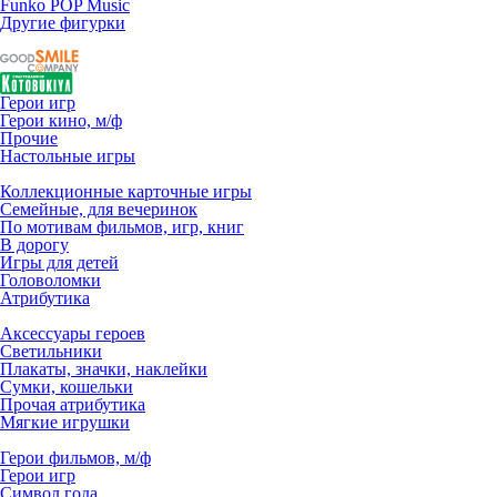
Funko POP Music
Другие фигурки
Герои игр
Герои кино, м/ф
Прочие
Настольные игры
Коллекционные карточные игры
Семейные, для вечеринок
По мотивам фильмов, игр, книг
В дорогу
Игры для детей
Головоломки
Атрибутика
Аксессуары героев
Светильники
Плакаты, значки, наклейки
Сумки, кошельки
Прочая атрибутика
Мягкие игрушки
Герои фильмов, м/ф
Герои игр
Символ года