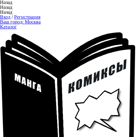
Назад
Назад
Назад
Вход
/
Регистрация
Ваш город:
Москва
Каталог