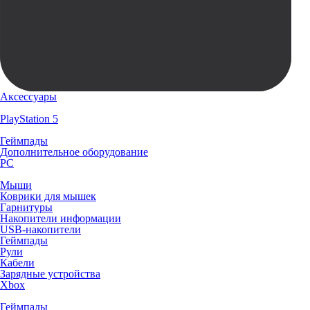
Аксессуары
PlayStation 5
Геймпады
Дополнительное оборудование
PC
Мыши
Коврики для мышек
Гарнитуры
Накопители информации
USB-накопители
Геймпады
Рули
Кабели
Зарядные устройства
Xbox
Геймпады