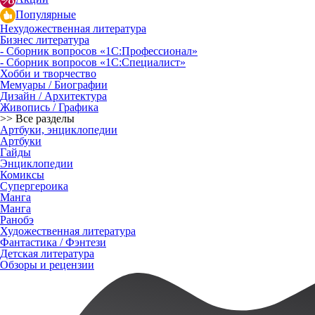
Популярные
Нехудожественная литература
Бизнес литература
- Сборник вопросов «1С:Профессионал»
- Сборник вопросов «1С:Специалист»
Хобби и творчество
Мемуары / Биографии
Дизайн / Архитектура
Живопись / Графика
>> Все разделы
Артбуки, энциклопедии
Артбуки
Гайды
Энциклопедии
Комиксы
Супергероика
Манга
Манга
Ранобэ
Художественная литература
Фантастика / Фэнтези
Детская литература
Обзоры и рецензии