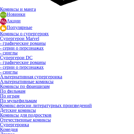
Комиксы и манга
Новинки
Акции
Популярные
Комиксы о супергероях
Супергерои Marvel
- графические романы
- серии о персонажах
- синглы
Супергерои DC
- графические романы
- серии о персонажах
- синглы
Альтернативная супергероика
Альтернативные комиксы
Комиксы по франшизам
По фильмам
По играм
По мультфильмам
Комикс-версии литературных произведений
Детские комиксы
Комиксы для подростков
Отечественные комиксы
Супергероика
Комедия