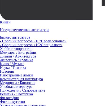
Книги
Нехудожественная литература
Бизнес литература
- Сборник вопросов «1С:Профессионал»
- Сборник вопросов «1С:Специалист»
Хобби и творчество
Мемуары / Биографии
Дизайн / Архитектура
Живопись / Графика
Кино / Музыка
Наука / Техника
История
Иностранные языки
Компьютерная литература
Медицина / Биология
Учебная литература
Психология / Саморазвитие
Религия / Эзотерика
Философия
Фотоискусство
Художественная литература