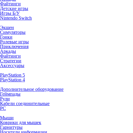
Файтинги
Детские игры
Игры Б/У
Nintendo Switch
Экшен
Симуляторы
Гонки
Ролевые игры
Приключения
Аркады
Файтинги
Стратегии
Аксессуары
PlayStation 5
PlayStation 4
Дополнительное оборудование
Геймпады
Рули
Кабели соединительные
PC
Мыши
Коврики для мышек
Гарнитуры
Носители информации