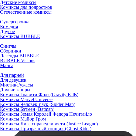
Детские комиксы
Комиксы для подростков
Отечественные комиксы
Супергероика
Комедия
Другое
Комиксы BUBBLE
Синглы
Сборники
Легенды BUBBLE
BUBBLE Visions
Манга
Для парней
Для девушек
Мистика/ужасы
Другие жанры
Комиксы Гравити Фолз (Gravity Falls)
Комиксы Marvel Universe
Комиксы Человек-паук (Spider-Man)
Комиксы Бэтмен (Batman)
Комиксы Земля Королей Федора Нечитайло
Комиксы Майор Гром
Комиксы Лига справедливости (Justice League)
Комиксы Призрачный гонщик (Ghost Rider)