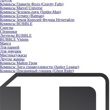
Другое
Комиксы Гравити Фолз (Gravity Falls)
Комиксы Marvel Universe
Комиксы Человек-паук (Spider-Man)
Комиксы Бэтмен (Batman)
Комиксы Земля Королей Федора Нечитайло
Комиксы BUBBLE
Синглы
Сборники
Легенды BUBBLE
BUBBLE Visions
Манга
Для парней
Для девушек
Мистика/ужасы
Другие жанры
Комиксы Майор Гром
Комиксы Лига справедливости (Justice League)
Комиксы Призрачный гонщик (Ghost Rider)