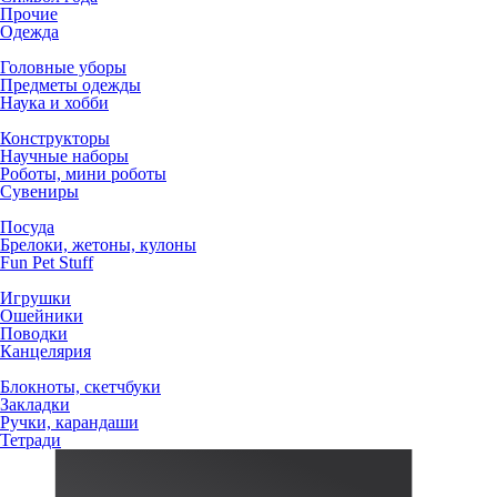
Прочие
Одежда
Головные уборы
Предметы одежды
Наука и хобби
Конструкторы
Научные наборы
Роботы, мини роботы
Сувениры
Посуда
Брелоки, жетоны, кулоны
Fun Pet Stuff
Игрушки
Ошейники
Поводки
Канцелярия
Блокноты, скетчбуки
Закладки
Ручки, карандаши
Тетради