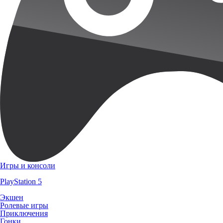
Игры и консоли
PlayStation 5
Экшен
Ролевые игры
Приключения
Гонки