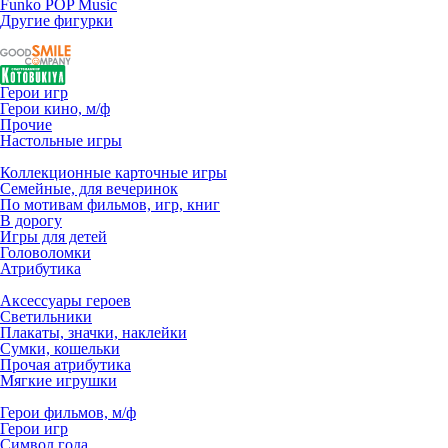
Funko POP Music
Другие фигурки
Герои игр
Герои кино, м/ф
Прочие
Настольные игры
Коллекционные карточные игры
Семейные, для вечеринок
По мотивам фильмов, игр, книг
В дорогу
Игры для детей
Головоломки
Атрибутика
Аксессуары героев
Светильники
Плакаты, значки, наклейки
Сумки, кошельки
Прочая атрибутика
Мягкие игрушки
Герои фильмов, м/ф
Герои игр
Символ года