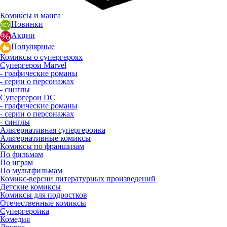
Комиксы и манга
Новинки
Акции
Популярные
Комиксы о супергероях
Супергерои Marvel
- графические романы
- серии о персонажах
- синглы
Супергерои DC
- графические романы
- серии о персонажах
- синглы
Альтернативная супергероика
Альтернативные комиксы
Комиксы по франшизам
По фильмам
По играм
По мультфильмам
Комикс-версии литературных произведений
Детские комиксы
Комиксы для подростков
Отечественные комиксы
Супергероика
Комедия