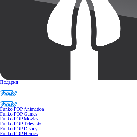
Подарки
Funko POP Animation
Funko POP Games
Funko POP Movies
Funko POP Television
Funko POP Disney
Funko POP Heroes