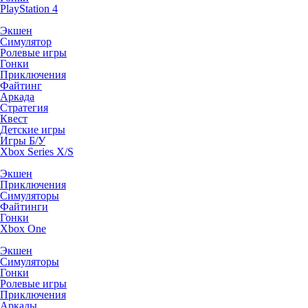
PlayStation 4
Экшен
Симулятор
Ролевые игры
Гонки
Приключения
Файтинг
Аркада
Стратегия
Квест
Детские игры
Игры Б/У
Xbox Series X/S
Экшен
Приключения
Симуляторы
Файтинги
Гонки
Xbox One
Экшен
Симуляторы
Гонки
Ролевые игры
Приключения
Аркады