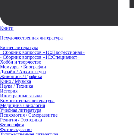
Книги
Нехудожественная литература
Бизнес литература
- Сборник вопросов «1С:Профессионал»
- Сборник вопросов «1С:Специалист»
Хобби и творчество
Мемуары / Биографии
Дизайн / Архитектура
Живопись / Графика
Кино / Музыка
Наука / Техника
История
Иностранные языки
Компьютерная литература
Медицина / Биология
Учебная литература
Психология / Саморазвитие
Религия / Эзотерика
Философия
Фотоискусство
Художественная литература