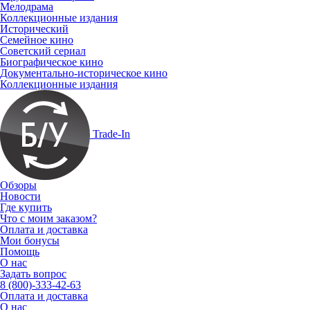
Мелодрама
Коллекционные издания
Исторический
Семейное кино
Советский сериал
Биографическое кино
Документально-историческое кино
Коллекционные издания
Trade-In
Обзоры
Новости
Где купить
Что с моим заказом?
Оплата и доставка
Мои бонусы
Помощь
О нас
Задать вопрос
8 (800)-333-42-63
Оплата и доставка
О нас