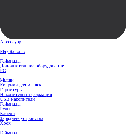
Аксессуары
PlayStation 5
Геймпады
Дополнительное оборудование
PC
Мыши
Коврики для мышек
Гарнитуры
Накопители информации
USB-накопители
Геймпады
Рули
Кабели
Зарядные устройства
Xbox
Геймпады