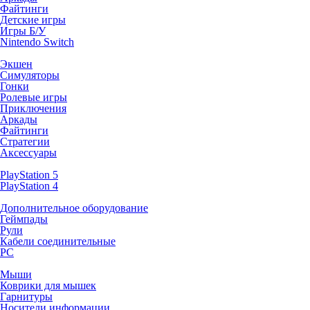
Файтинги
Детские игры
Игры Б/У
Nintendo Switch
Экшен
Симуляторы
Гонки
Ролевые игры
Приключения
Аркады
Файтинги
Стратегии
Аксессуары
PlayStation 5
PlayStation 4
Дополнительное оборудование
Геймпады
Рули
Кабели соединительные
PC
Мыши
Коврики для мышек
Гарнитуры
Носители информации