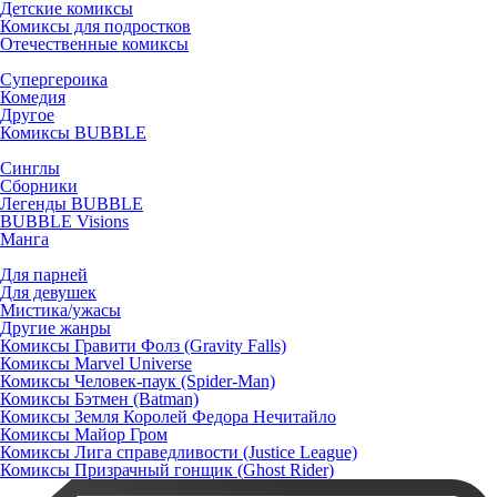
Детские комиксы
Комиксы для подростков
Отечественные комиксы
Супергероика
Комедия
Другое
Комиксы BUBBLE
Синглы
Сборники
Легенды BUBBLE
BUBBLE Visions
Манга
Для парней
Для девушек
Мистика/ужасы
Другие жанры
Комиксы Гравити Фолз (Gravity Falls)
Комиксы Marvel Universe
Комиксы Человек-паук (Spider-Man)
Комиксы Бэтмен (Batman)
Комиксы Земля Королей Федора Нечитайло
Комиксы Майор Гром
Комиксы Лига справедливости (Justice League)
Комиксы Призрачный гонщик (Ghost Rider)