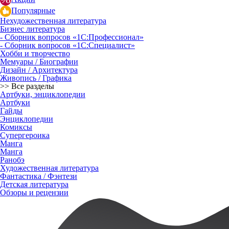
Популярные
Нехудожественная литература
Бизнес литература
- Сборник вопросов «1С:Профессионал»
- Сборник вопросов «1С:Специалист»
Хобби и творчество
Мемуары / Биографии
Дизайн / Архитектура
Живопись / Графика
>> Все разделы
Артбуки, энциклопедии
Артбуки
Гайды
Энциклопедии
Комиксы
Супергероика
Манга
Манга
Ранобэ
Художественная литература
Фантастика / Фэнтези
Детская литература
Обзоры и рецензии