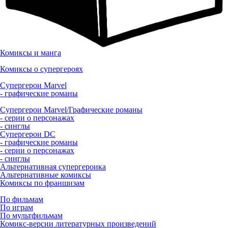
Комиксы и манга
Комиксы о супергероях
Супергерои Marvel
- графические романы
Супергерои Marvel/Графические романы
- серии о персонажах
- синглы
Супергерои DC
- графические романы
- серии о персонажах
- синглы
Альтернативная супергероика
Альтернативные комиксы
Комиксы по франшизам
По фильмам
По играм
По мультфильмам
Комикс-версии литературных произведений