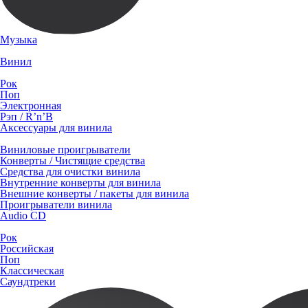
Музыка
Винил
Рок
Поп
Электронная
Рэп / R’n’B
Аксессуары для винила
Виниловые проигрыватели
Конверты / Чистящие средства
Средства для очистки винила
Внутренние конверты для винила
Внешние конверты / пакеты для винила
Проигрыватели винила
Audio CD
Рок
Российская
Поп
Классическая
Саундтреки