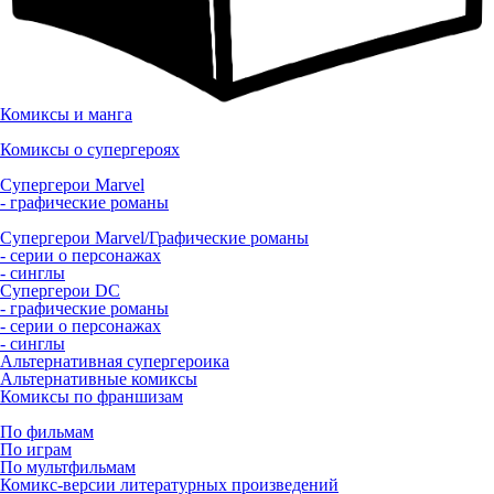
Комиксы и манга
Комиксы о супергероях
Супергерои Marvel
- графические романы
Супергерои Marvel/Графические романы
- серии о персонажах
- синглы
Супергерои DC
- графические романы
- серии о персонажах
- синглы
Альтернативная супергероика
Альтернативные комиксы
Комиксы по франшизам
По фильмам
По играм
По мультфильмам
Комикс-версии литературных произведений