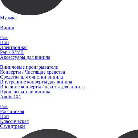
Музыка
Винил
Рок
Поп
Электронная
Рэп / R’n’B
Аксессуары для винила
Виниловые проигрыватели
Конверты / Чистящие средства
Средства для очистки винила
Внутренние конверты для винила
Внешние конверты / пакеты для винила
Проигрыватели винила
Audio CD
Рок
Российская
Поп
Классическая
Саундтреки