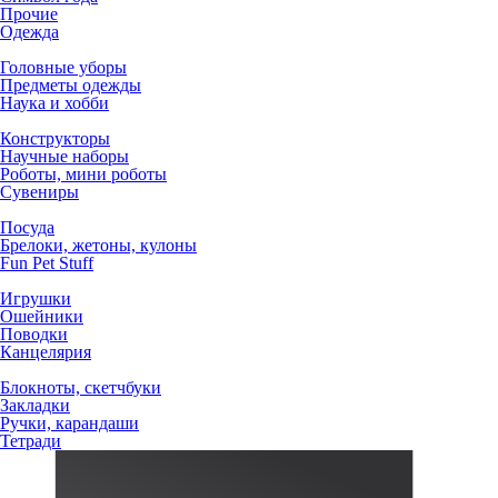
Прочие
Одежда
Головные уборы
Предметы одежды
Наука и хобби
Конструкторы
Научные наборы
Роботы, мини роботы
Сувениры
Посуда
Брелоки, жетоны, кулоны
Fun Pet Stuff
Игрушки
Ошейники
Поводки
Канцелярия
Блокноты, скетчбуки
Закладки
Ручки, карандаши
Тетради