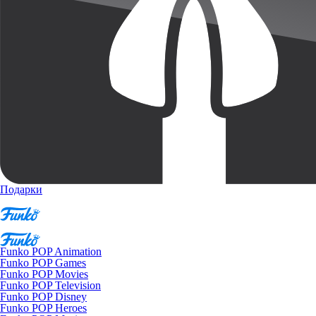
Подарки
Funko POP Animation
Funko POP Games
Funko POP Movies
Funko POP Television
Funko POP Disney
Funko POP Heroes