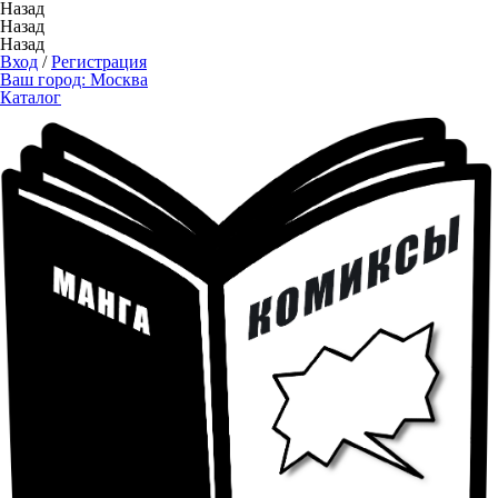
Назад
Назад
Назад
Вход
/
Регистрация
Ваш город:
Москва
Каталог