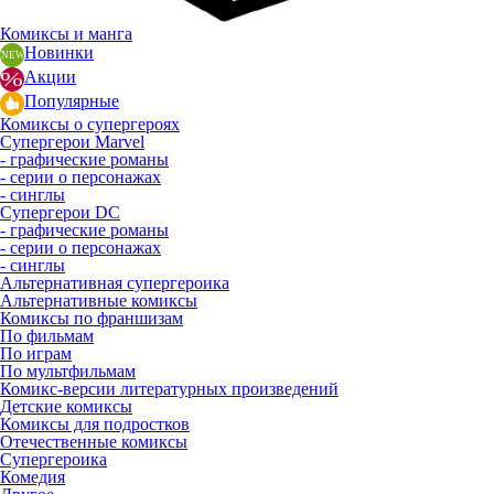
Комиксы и манга
Новинки
Акции
Популярные
Комиксы о супергероях
Супергерои Marvel
- графические романы
- серии о персонажах
- синглы
Супергерои DC
- графические романы
- серии о персонажах
- синглы
Альтернативная супергероика
Альтернативные комиксы
Комиксы по франшизам
По фильмам
По играм
По мультфильмам
Комикс-версии литературных произведений
Детские комиксы
Комиксы для подростков
Отечественные комиксы
Супергероика
Комедия