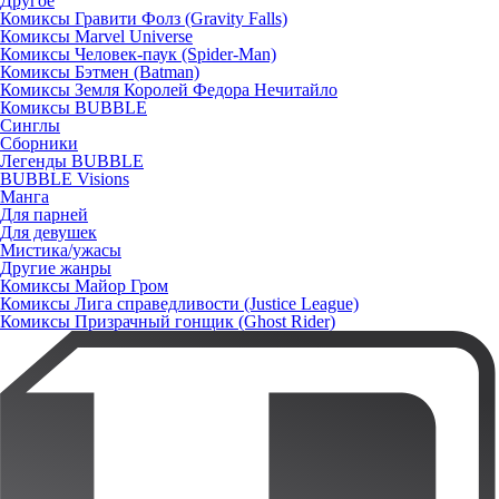
Другое
Комиксы Гравити Фолз (Gravity Falls)
Комиксы Marvel Universe
Комиксы Человек-паук (Spider-Man)
Комиксы Бэтмен (Batman)
Комиксы Земля Королей Федора Нечитайло
Комиксы BUBBLE
Синглы
Сборники
Легенды BUBBLE
BUBBLE Visions
Манга
Для парней
Для девушек
Мистика/ужасы
Другие жанры
Комиксы Майор Гром
Комиксы Лига справедливости (Justice League)
Комиксы Призрачный гонщик (Ghost Rider)