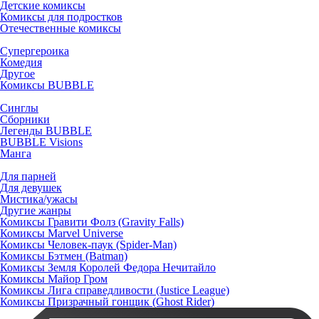
Детские комиксы
Комиксы для подростков
Отечественные комиксы
Супергероика
Комедия
Другое
Комиксы BUBBLE
Синглы
Сборники
Легенды BUBBLE
BUBBLE Visions
Манга
Для парней
Для девушек
Мистика/ужасы
Другие жанры
Комиксы Гравити Фолз (Gravity Falls)
Комиксы Marvel Universe
Комиксы Человек-паук (Spider-Man)
Комиксы Бэтмен (Batman)
Комиксы Земля Королей Федора Нечитайло
Комиксы Майор Гром
Комиксы Лига справедливости (Justice League)
Комиксы Призрачный гонщик (Ghost Rider)