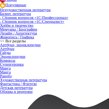
Популярные
Нехудожественная литература
Бизнес литература
- Сборник вопросов «1С:Профессионал»
- Сборник вопросов «1С:Специалист»
Хобби и творчество
Мемуары / Биографии
Дизайн / Архитектура
Живопись / Графика
>> Все разделы
Артбуки, энциклопедии
Артбуки
Гайды
Энциклопедии
Комиксы
Супергероика
Манга
Манга
Ранобэ
Художественная литература
Фантастика / Фэнтези
Детская литература
Обзоры и рецензии