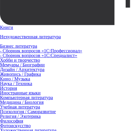
Книги
Нехудожественная литература
Бизнес литература
- Сборник вопросов «1С:Профессионал»
- Сборник вопросов «1С:Специалист»
Хобби и творчество
Мемуары / Биографии
Дизайн / Архитектура
Живопись / Графика
Кино / Музыка
Наука / Техника
История
Иностранные языки
Компьютерная литература
Медицина / Биология
Учебная литература
Психология / Саморазвитие
Религия / Эзотерика
Философия
Фотоискусство
Художественная литература