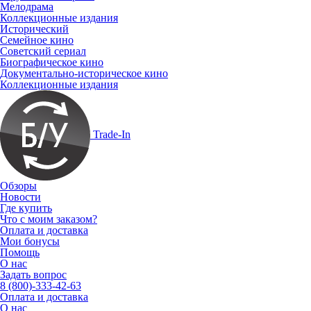
Мелодрама
Коллекционные издания
Исторический
Семейное кино
Советский сериал
Биографическое кино
Документально-историческое кино
Коллекционные издания
Trade-In
Обзоры
Новости
Где купить
Что с моим заказом?
Оплата и доставка
Мои бонусы
Помощь
О нас
Задать вопрос
8 (800)-333-42-63
Оплата и доставка
О нас