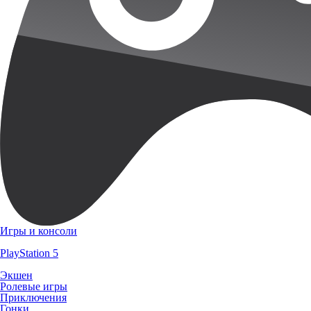
Игры и консоли
PlayStation 5
Экшен
Ролевые игры
Приключения
Гонки