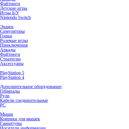
Файтинги
Детские игры
Игры Б/У
Nintendo Switch
Экшен
Симуляторы
Гонки
Ролевые игры
Приключения
Аркады
Файтинги
Стратегии
Аксессуары
PlayStation 5
PlayStation 4
Дополнительное оборудование
Геймпады
Рули
Кабели соединительные
PC
Мыши
Коврики для мышек
Гарнитуры
Носители информации