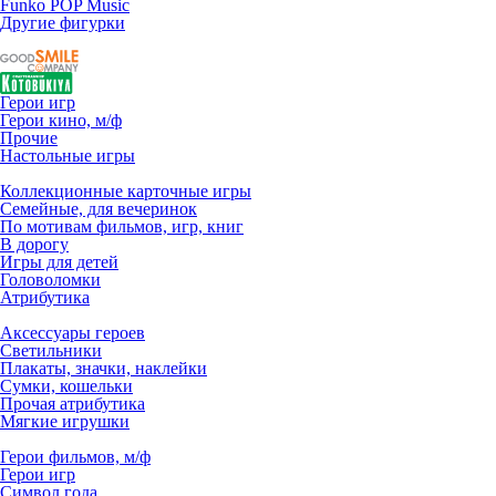
Funko POP Music
Другие фигурки
Герои игр
Герои кино, м/ф
Прочие
Настольные игры
Коллекционные карточные игры
Семейные, для вечеринок
По мотивам фильмов, игр, книг
В дорогу
Игры для детей
Головоломки
Атрибутика
Аксессуары героев
Светильники
Плакаты, значки, наклейки
Сумки, кошельки
Прочая атрибутика
Мягкие игрушки
Герои фильмов, м/ф
Герои игр
Символ года