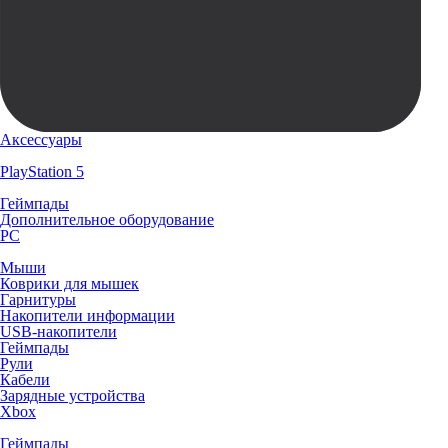
Аксессуары
PlayStation 5
Геймпады
Дополнительное оборудование
PC
Мыши
Коврики для мышек
Гарнитуры
Накопители информации
USB-накопители
Геймпады
Рули
Кабели
Зарядные устройства
Xbox
Геймпады