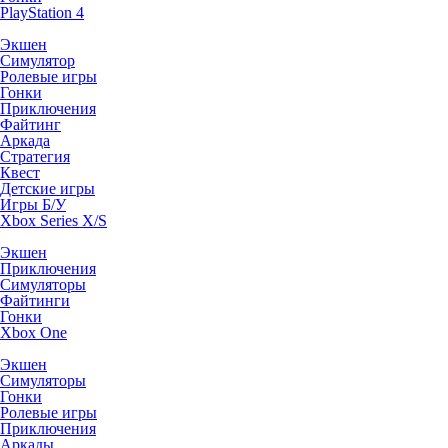
PlayStation 4
Экшен
Симулятор
Ролевые игры
Гонки
Приключения
Файтинг
Аркада
Стратегия
Квест
Детские игры
Игры Б/У
Xbox Series X/S
Экшен
Приключения
Симуляторы
Файтинги
Гонки
Xbox One
Экшен
Симуляторы
Гонки
Ролевые игры
Приключения
Аркады