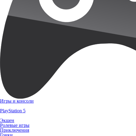
Игры и консоли
PlayStation 5
Экшен
Ролевые игры
Приключения
Гонки