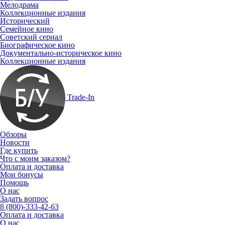
Мелодрама
Коллекционные издания
Исторический
Семейное кино
Советский сериал
Биографическое кино
Документально-историческое кино
Коллекционные издания
Trade-In
Обзоры
Новости
Где купить
Что с моим заказом?
Оплата и доставка
Мои бонусы
Помощь
О нас
Задать вопрос
8 (800)-333-42-63
Оплата и доставка
О нас