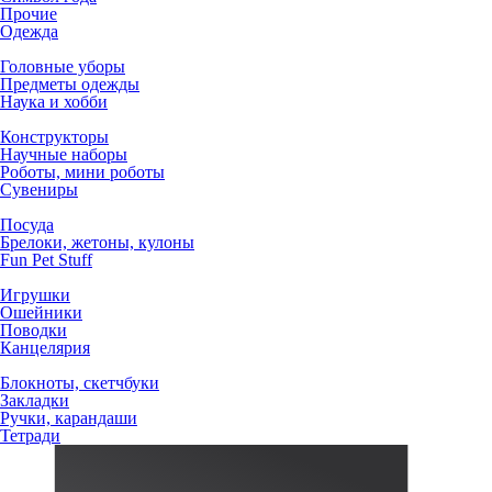
Прочие
Одежда
Головные уборы
Предметы одежды
Наука и хобби
Конструкторы
Научные наборы
Роботы, мини роботы
Сувениры
Посуда
Брелоки, жетоны, кулоны
Fun Pet Stuff
Игрушки
Ошейники
Поводки
Канцелярия
Блокноты, скетчбуки
Закладки
Ручки, карандаши
Тетради