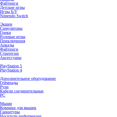
Файтинги
Детские игры
Игры Б/У
Nintendo Switch
Экшен
Симуляторы
Гонки
Ролевые игры
Приключения
Аркады
Файтинги
Стратегии
Аксессуары
PlayStation 5
PlayStation 4
Дополнительное оборудование
Геймпады
Рули
Кабели соединительные
PC
Мыши
Коврики для мышек
Гарнитуры
Носители информации