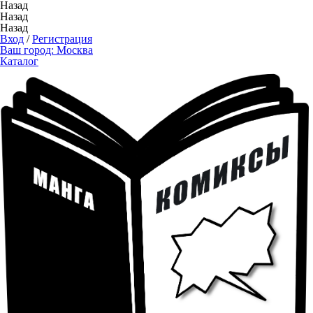
Назад
Назад
Назад
Вход
/
Регистрация
Ваш город:
Москва
Каталог