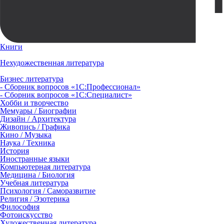
Книги
Нехудожественная литература
Бизнес литература
- Сборник вопросов «1С:Профессионал»
- Сборник вопросов «1С:Специалист»
Хобби и творчество
Мемуары / Биографии
Дизайн / Архитектура
Живопись / Графика
Кино / Музыка
Наука / Техника
История
Иностранные языки
Компьютерная литература
Медицина / Биология
Учебная литература
Психология / Саморазвитие
Религия / Эзотерика
Философия
Фотоискусство
Художественная литература