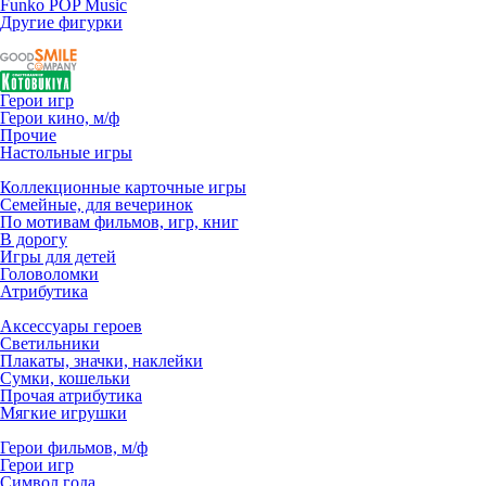
Funko POP Music
Другие фигурки
Герои игр
Герои кино, м/ф
Прочие
Настольные игры
Коллекционные карточные игры
Семейные, для вечеринок
По мотивам фильмов, игр, книг
В дорогу
Игры для детей
Головоломки
Атрибутика
Аксессуары героев
Светильники
Плакаты, значки, наклейки
Сумки, кошельки
Прочая атрибутика
Мягкие игрушки
Герои фильмов, м/ф
Герои игр
Символ года