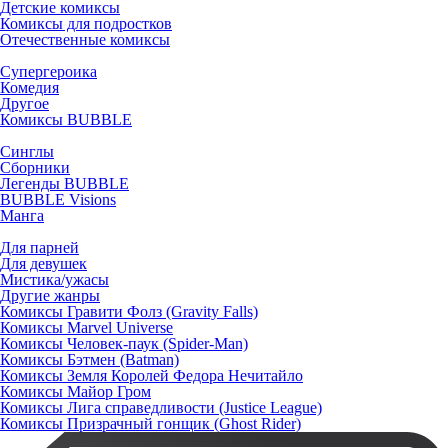
Детские комиксы
Комиксы для подростков
Отечественные комиксы
Супергероика
Комедия
Другое
Комиксы BUBBLE
Синглы
Сборники
Легенды BUBBLE
BUBBLE Visions
Манга
Для парней
Для девушек
Мистика/ужасы
Другие жанры
Комиксы Гравити Фолз (Gravity Falls)
Комиксы Marvel Universe
Комиксы Человек-паук (Spider-Man)
Комиксы Бэтмен (Batman)
Комиксы Земля Королей Федора Нечитайло
Комиксы Майор Гром
Комиксы Лига справедливости (Justice League)
Комиксы Призрачный гонщик (Ghost Rider)