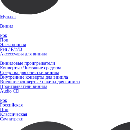
Музыка
Винил
Рок
Поп
Электронная
Рэп / R’n’B
Аксессуары для винила
Виниловые проигрыватели
Конверты / Чистящие средства
Средства для очистки винила
Внутренние конверты для винила
Внешние конверты / пакеты для винила
Проигрыватели винила
Audio CD
Рок
Российская
Поп
Классическая
Саундтреки