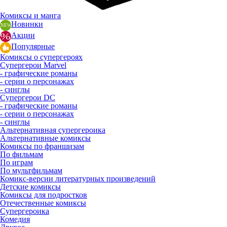
Комиксы и манга
Новинки
Акции
Популярные
Комиксы о супергероях
Супергерои Marvel
- графические романы
- серии о персонажах
- синглы
Супергерои DC
- графические романы
- серии о персонажах
- синглы
Альтернативная супергероика
Альтернативные комиксы
Комиксы по франшизам
По фильмам
По играм
По мультфильмам
Комикс-версии литературных произведений
Детские комиксы
Комиксы для подростков
Отечественные комиксы
Супергероика
Комедия