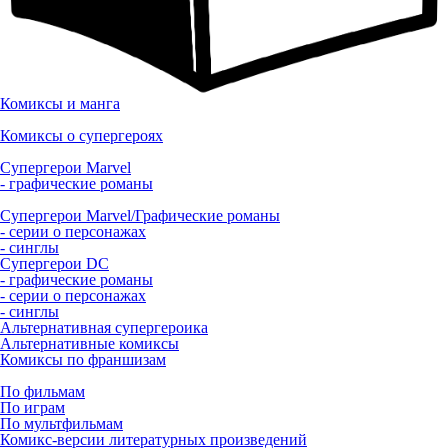
Комиксы и манга
Комиксы о супергероях
Супергерои Marvel
- графические романы
Супергерои Marvel/Графические романы
- серии о персонажах
- синглы
Супергерои DC
- графические романы
- серии о персонажах
- синглы
Альтернативная супергероика
Альтернативные комиксы
Комиксы по франшизам
По фильмам
По играм
По мультфильмам
Комикс-версии литературных произведений