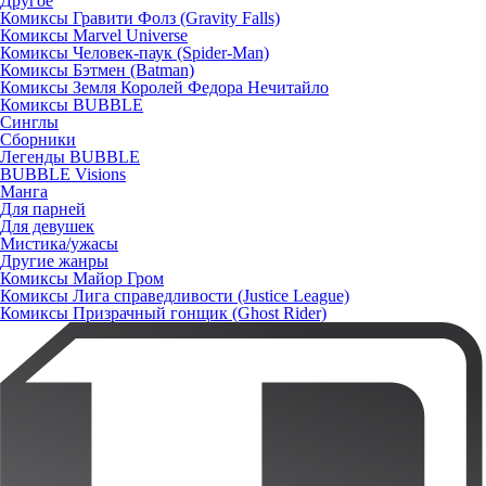
Другое
Комиксы Гравити Фолз (Gravity Falls)
Комиксы Marvel Universe
Комиксы Человек-паук (Spider-Man)
Комиксы Бэтмен (Batman)
Комиксы Земля Королей Федора Нечитайло
Комиксы BUBBLE
Синглы
Сборники
Легенды BUBBLE
BUBBLE Visions
Манга
Для парней
Для девушек
Мистика/ужасы
Другие жанры
Комиксы Майор Гром
Комиксы Лига справедливости (Justice League)
Комиксы Призрачный гонщик (Ghost Rider)