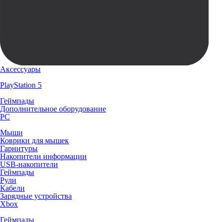
Аксессуары
PlayStation 5
Геймпады
Дополнительное оборудование
PC
Мыши
Коврики для мышек
Гарнитуры
Накопители информации
USB-накопители
Геймпады
Рули
Кабели
Зарядные устройства
Xbox
Геймпады