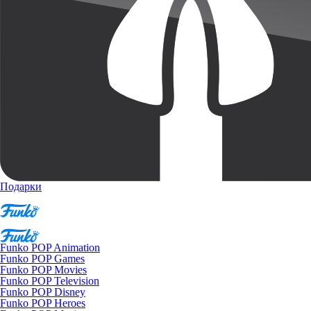
Подарки
Funko POP Animation
Funko POP Games
Funko POP Movies
Funko POP Television
Funko POP Disney
Funko POP Heroes