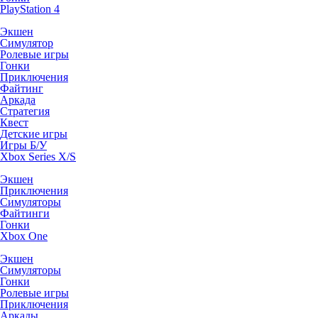
PlayStation 4
Экшен
Симулятор
Ролевые игры
Гонки
Приключения
Файтинг
Аркада
Стратегия
Квест
Детские игры
Игры Б/У
Xbox Series X/S
Экшен
Приключения
Симуляторы
Файтинги
Гонки
Xbox One
Экшен
Симуляторы
Гонки
Ролевые игры
Приключения
Аркады