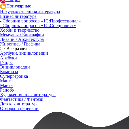
Популярные
Нехудожественная литература
Бизнес литература
- Сборник вопросов «1С:Профессионал»
- Сборник вопросов «1С:Специалист»
Хобби и творчество
Мемуары / Биографии
Дизайн / Архитектура
Живопись / Графика
>> Все разделы
Артбуки, энциклопедии
Артбуки
Гайды
Энциклопедии
Комиксы
Супергероика
Манга
Манга
Ранобэ
Художественная литература
Фантастика / Фэнтези
Детская литература
Обзоры и рецензии