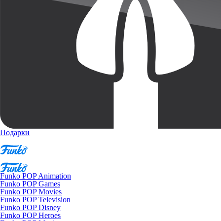
Подарки
Funko POP Animation
Funko POP Games
Funko POP Movies
Funko POP Television
Funko POP Disney
Funko POP Heroes