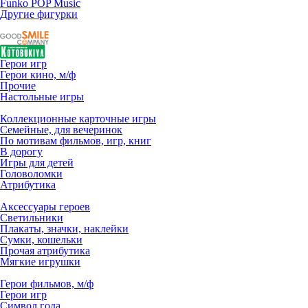
Funko POP Music
Другие фигурки
Герои игр
Герои кино, м/ф
Прочие
Настольные игры
Коллекционные карточные игры
Семейные, для вечеринок
По мотивам фильмов, игр, книг
В дорогу
Игры для детей
Головоломки
Атрибутика
Аксессуары героев
Светильники
Плакаты, значки, наклейки
Сумки, кошельки
Прочая атрибутика
Мягкие игрушки
Герои фильмов, м/ф
Герои игр
Символ года