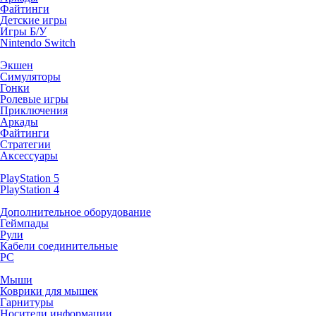
Файтинги
Детские игры
Игры Б/У
Nintendo Switch
Экшен
Симуляторы
Гонки
Ролевые игры
Приключения
Аркады
Файтинги
Стратегии
Аксессуары
PlayStation 5
PlayStation 4
Дополнительное оборудование
Геймпады
Рули
Кабели соединительные
PC
Мыши
Коврики для мышек
Гарнитуры
Носители информации