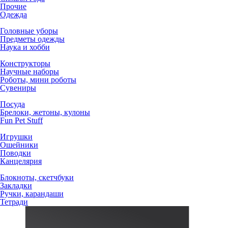
Прочие
Одежда
Головные уборы
Предметы одежды
Наука и хобби
Конструкторы
Научные наборы
Роботы, мини роботы
Сувениры
Посуда
Брелоки, жетоны, кулоны
Fun Pet Stuff
Игрушки
Ошейники
Поводки
Канцелярия
Блокноты, скетчбуки
Закладки
Ручки, карандаши
Тетради