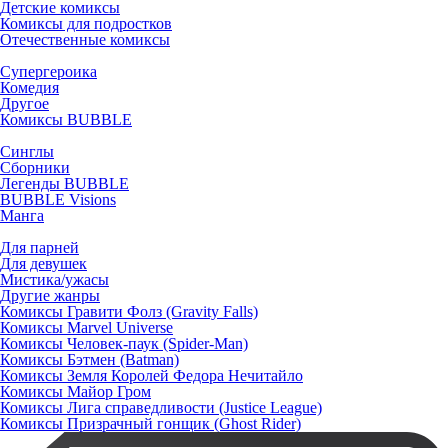
Детские комиксы
Комиксы для подростков
Отечественные комиксы
Супергероика
Комедия
Другое
Комиксы BUBBLE
Синглы
Сборники
Легенды BUBBLE
BUBBLE Visions
Манга
Для парней
Для девушек
Мистика/ужасы
Другие жанры
Комиксы Гравити Фолз (Gravity Falls)
Комиксы Marvel Universe
Комиксы Человек-паук (Spider-Man)
Комиксы Бэтмен (Batman)
Комиксы Земля Королей Федора Нечитайло
Комиксы Майор Гром
Комиксы Лига справедливости (Justice League)
Комиксы Призрачный гонщик (Ghost Rider)