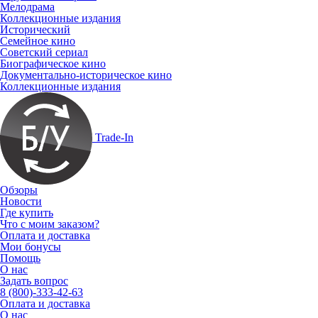
Мелодрама
Коллекционные издания
Исторический
Семейное кино
Советский сериал
Биографическое кино
Документально-историческое кино
Коллекционные издания
Trade-In
Обзоры
Новости
Где купить
Что с моим заказом?
Оплата и доставка
Мои бонусы
Помощь
О нас
Задать вопрос
8 (800)-333-42-63
Оплата и доставка
О нас