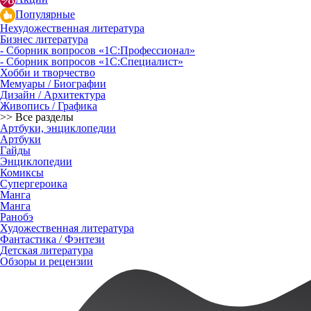
Популярные
Нехудожественная литература
Бизнес литература
- Сборник вопросов «1С:Профессионал»
- Сборник вопросов «1С:Специалист»
Хобби и творчество
Мемуары / Биографии
Дизайн / Архитектура
Живопись / Графика
>> Все разделы
Артбуки, энциклопедии
Артбуки
Гайды
Энциклопедии
Комиксы
Супергероика
Манга
Манга
Ранобэ
Художественная литература
Фантастика / Фэнтези
Детская литература
Обзоры и рецензии