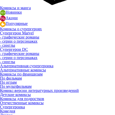
Комиксы и манга
Новинки
Акции
Популярные
Комиксы о супергероях
Супергерои Marvel
- графические романы
- серии о персонажах
- синглы
Супергерои DC
- графические романы
- серии о персонажах
- синглы
Альтернативная супергероика
Альтернативные комиксы
Комиксы по франшизам
По фильмам
По играм
По мультфильмам
Комикс-версии литературных произведений
Детские комиксы
Комиксы для подростков
Отечественные комиксы
Супергероика
Комедия