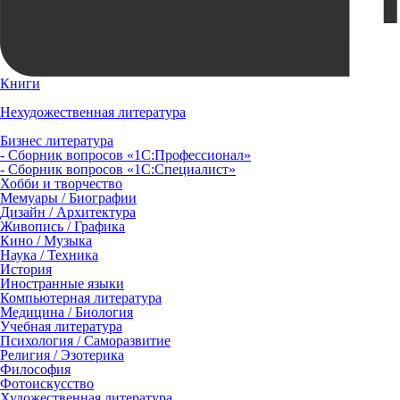
Книги
Нехудожественная литература
Бизнес литература
- Сборник вопросов «1С:Профессионал»
- Сборник вопросов «1С:Специалист»
Хобби и творчество
Мемуары / Биографии
Дизайн / Архитектура
Живопись / Графика
Кино / Музыка
Наука / Техника
История
Иностранные языки
Компьютерная литература
Медицина / Биология
Учебная литература
Психология / Саморазвитие
Религия / Эзотерика
Философия
Фотоискусство
Художественная литература