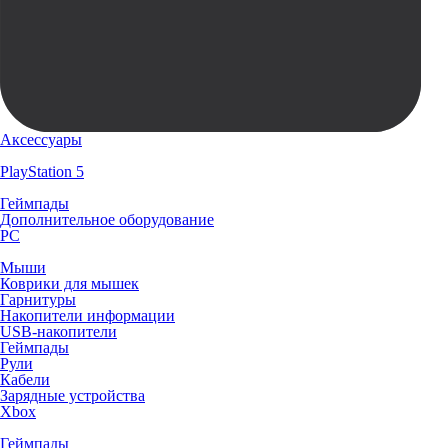
Аксессуары
PlayStation 5
Геймпады
Дополнительное оборудование
PC
Мыши
Коврики для мышек
Гарнитуры
Накопители информации
USB-накопители
Геймпады
Рули
Кабели
Зарядные устройства
Xbox
Геймпады