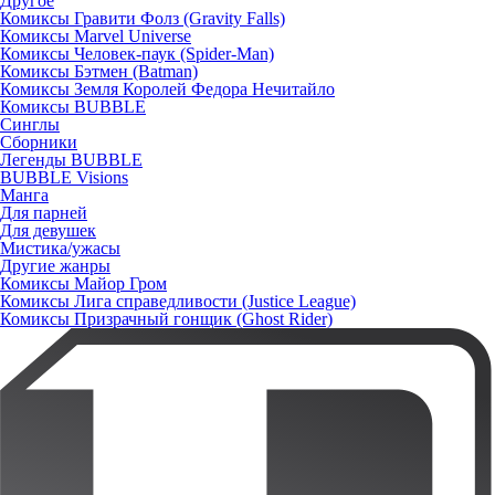
Другое
Комиксы Гравити Фолз (Gravity Falls)
Комиксы Marvel Universe
Комиксы Человек-паук (Spider-Man)
Комиксы Бэтмен (Batman)
Комиксы Земля Королей Федора Нечитайло
Комиксы BUBBLE
Синглы
Сборники
Легенды BUBBLE
BUBBLE Visions
Манга
Для парней
Для девушек
Мистика/ужасы
Другие жанры
Комиксы Майор Гром
Комиксы Лига справедливости (Justice League)
Комиксы Призрачный гонщик (Ghost Rider)