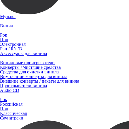
Музыка
Винил
Рок
Поп
Электронная
Рэп / R’n’B
Аксессуары для винила
Виниловые проигрыватели
Конверты / Чистящие средства
Средства для очистки винила
Внутренние конверты для винила
Внешние конверты / пакеты для винила
Проигрыватели винила
Audio CD
Рок
Российская
Поп
Классическая
Саундтреки