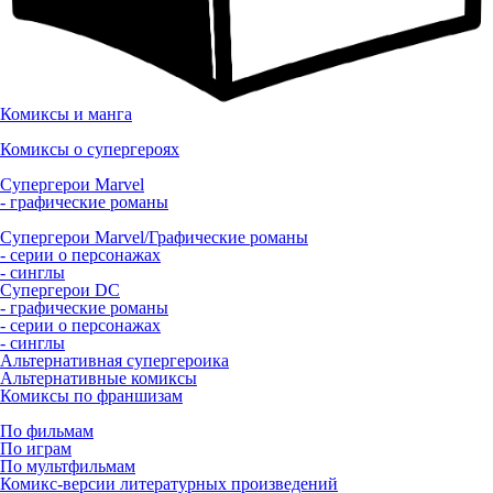
Комиксы и манга
Комиксы о супергероях
Супергерои Marvel
- графические романы
Супергерои Marvel/Графические романы
- серии о персонажах
- синглы
Супергерои DC
- графические романы
- серии о персонажах
- синглы
Альтернативная супергероика
Альтернативные комиксы
Комиксы по франшизам
По фильмам
По играм
По мультфильмам
Комикс-версии литературных произведений