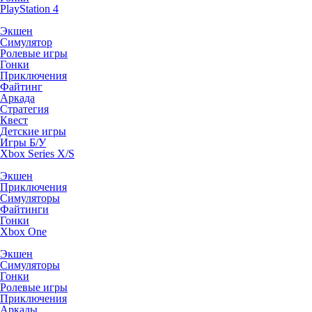
PlayStation 4
Экшен
Симулятор
Ролевые игры
Гонки
Приключения
Файтинг
Аркада
Стратегия
Квест
Детские игры
Игры Б/У
Xbox Series X/S
Экшен
Приключения
Симуляторы
Файтинги
Гонки
Xbox One
Экшен
Симуляторы
Гонки
Ролевые игры
Приключения
Аркады