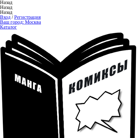
Назад
Назад
Назад
Вход
/
Регистрация
Ваш город:
Москва
Каталог