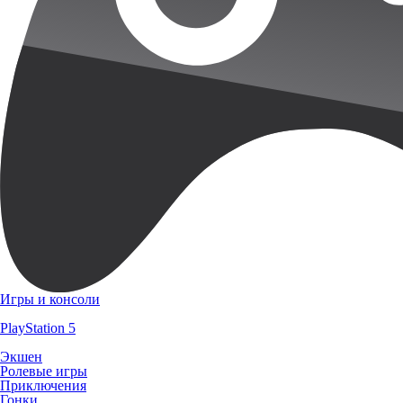
Игры и консоли
PlayStation 5
Экшен
Ролевые игры
Приключения
Гонки