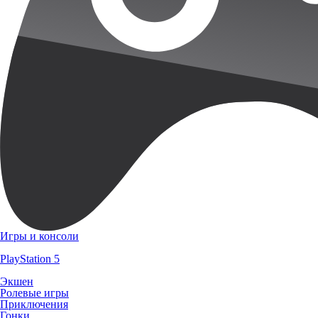
Игры и консоли
PlayStation 5
Экшен
Ролевые игры
Приключения
Гонки