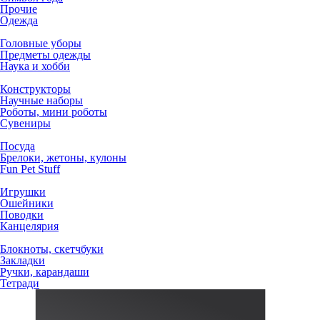
Прочие
Одежда
Головные уборы
Предметы одежды
Наука и хобби
Конструкторы
Научные наборы
Роботы, мини роботы
Сувениры
Посуда
Брелоки, жетоны, кулоны
Fun Pet Stuff
Игрушки
Ошейники
Поводки
Канцелярия
Блокноты, скетчбуки
Закладки
Ручки, карандаши
Тетради