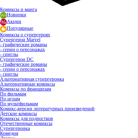
Комиксы и манга
Новинки
Акции
Популярные
Комиксы о супергероях
Супергерои Marvel
- графические романы
- серии о персонажах
- синглы
Супергерои DC
- графические романы
- серии о персонажах
- синглы
Альтернативная супергероика
Альтернативные комиксы
Комиксы по франшизам
По фильмам
По играм
По мультфильмам
Комикс-версии литературных произведений
Детские комиксы
Комиксы для подростков
Отечественные комиксы
Супергероика
Комедия