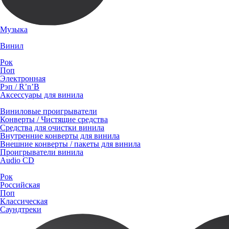
Музыка
Винил
Рок
Поп
Электронная
Рэп / R’n’B
Аксессуары для винила
Виниловые проигрыватели
Конверты / Чистящие средства
Средства для очистки винила
Внутренние конверты для винила
Внешние конверты / пакеты для винила
Проигрыватели винила
Audio CD
Рок
Российская
Поп
Классическая
Саундтреки