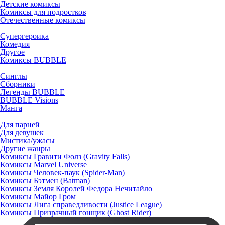
Детские комиксы
Комиксы для подростков
Отечественные комиксы
Супергероика
Комедия
Другое
Комиксы BUBBLE
Синглы
Сборники
Легенды BUBBLE
BUBBLE Visions
Манга
Для парней
Для девушек
Мистика/ужасы
Другие жанры
Комиксы Гравити Фолз (Gravity Falls)
Комиксы Marvel Universe
Комиксы Человек-паук (Spider-Man)
Комиксы Бэтмен (Batman)
Комиксы Земля Королей Федора Нечитайло
Комиксы Майор Гром
Комиксы Лига справедливости (Justice League)
Комиксы Призрачный гонщик (Ghost Rider)