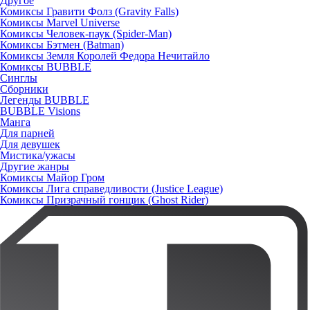
Другое
Комиксы Гравити Фолз (Gravity Falls)
Комиксы Marvel Universe
Комиксы Человек-паук (Spider-Man)
Комиксы Бэтмен (Batman)
Комиксы Земля Королей Федора Нечитайло
Комиксы BUBBLE
Синглы
Сборники
Легенды BUBBLE
BUBBLE Visions
Манга
Для парней
Для девушек
Мистика/ужасы
Другие жанры
Комиксы Майор Гром
Комиксы Лига справедливости (Justice League)
Комиксы Призрачный гонщик (Ghost Rider)