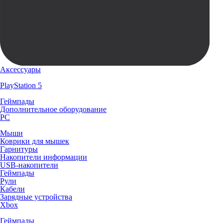
Аксессуары
PlayStation 5
Геймпады
Дополнительное оборудование
PC
Мыши
Коврики для мышек
Гарнитуры
Накопители информации
USB-накопители
Геймпады
Рули
Кабели
Зарядные устройства
Xbox
Геймпады