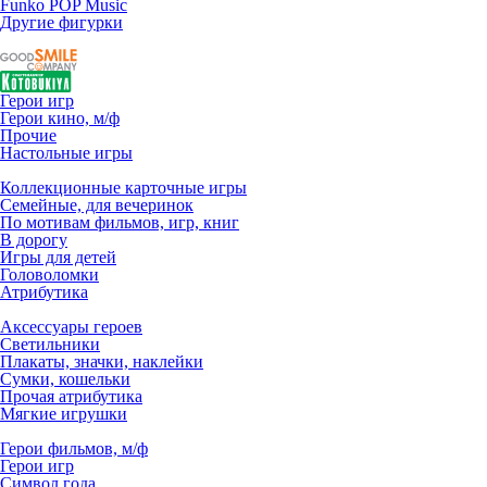
Funko POP Music
Другие фигурки
Герои игр
Герои кино, м/ф
Прочие
Настольные игры
Коллекционные карточные игры
Семейные, для вечеринок
По мотивам фильмов, игр, книг
В дорогу
Игры для детей
Головоломки
Атрибутика
Аксессуары героев
Светильники
Плакаты, значки, наклейки
Сумки, кошельки
Прочая атрибутика
Мягкие игрушки
Герои фильмов, м/ф
Герои игр
Символ года