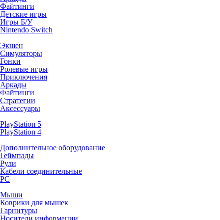
Файтинги
Детские игры
Игры Б/У
Nintendo Switch
Экшен
Симуляторы
Гонки
Ролевые игры
Приключения
Аркады
Файтинги
Стратегии
Аксессуары
PlayStation 5
PlayStation 4
Дополнительное оборудование
Геймпады
Рули
Кабели соединительные
PC
Мыши
Коврики для мышек
Гарнитуры
Носители информации