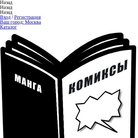
Назад
Назад
Назад
Вход
/
Регистрация
Ваш город:
Москва
Каталог