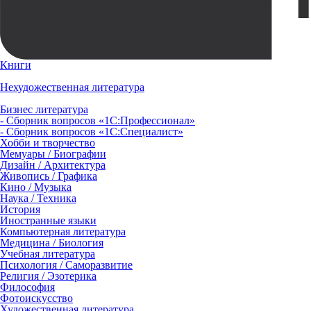
Книги
Нехудожественная литература
Бизнес литература
- Сборник вопросов «1С:Профессионал»
- Сборник вопросов «1С:Специалист»
Хобби и творчество
Мемуары / Биографии
Дизайн / Архитектура
Живопись / Графика
Кино / Музыка
Наука / Техника
История
Иностранные языки
Компьютерная литература
Медицина / Биология
Учебная литература
Психология / Саморазвитие
Религия / Эзотерика
Философия
Фотоискусство
Художественная литература