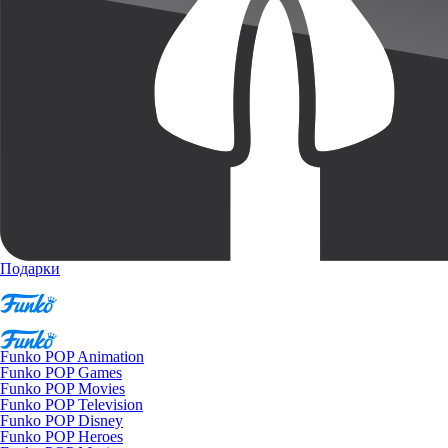
Подарки
Funko POP Animation
Funko POP Games
Funko POP Movies
Funko POP Television
Funko POP Disney
Funko POP Heroes