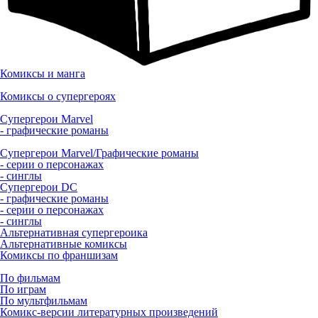
Комиксы и манга
Комиксы о супергероях
Супергерои Marvel
- графические романы
Супергерои Marvel/Графические романы
- серии о персонажах
- синглы
Супергерои DC
- графические романы
- серии о персонажах
- синглы
Альтернативная супергероика
Альтернативные комиксы
Комиксы по франшизам
По фильмам
По играм
По мультфильмам
Комикс-версии литературных произведений