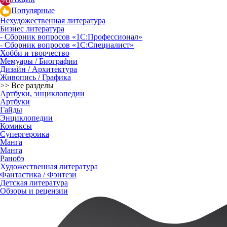
Популярные
Нехудожественная литература
Бизнес литература
- Сборник вопросов «1С:Профессионал»
- Сборник вопросов «1С:Специалист»
Хобби и творчество
Мемуары / Биографии
Дизайн / Архитектура
Живопись / Графика
>> Все разделы
Артбуки, энциклопедии
Артбуки
Гайды
Энциклопедии
Комиксы
Супергероика
Манга
Манга
Ранобэ
Художественная литература
Фантастика / Фэнтези
Детская литература
Обзоры и рецензии