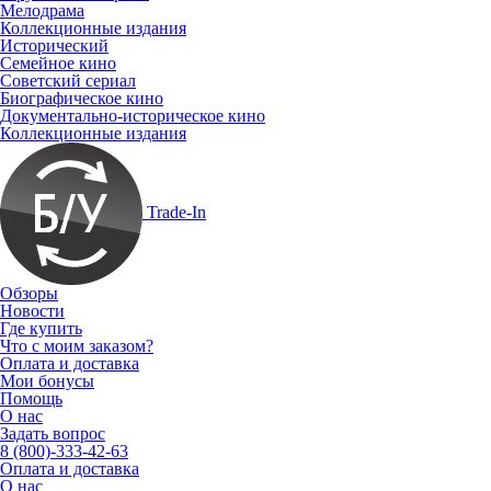
Мелодрама
Коллекционные издания
Исторический
Семейное кино
Советский сериал
Биографическое кино
Документально-историческое кино
Коллекционные издания
Trade-In
Обзоры
Новости
Где купить
Что с моим заказом?
Оплата и доставка
Мои бонусы
Помощь
О нас
Задать вопрос
8 (800)-333-42-63
Оплата и доставка
О нас