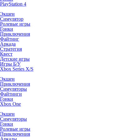
PlayStation 4
Экшен
Симулятор
Ролевые игры
Гонки
Приключения
Файтинг
Аркада
Стратегия
Квест
Детские игры
Игры Б/У
Xbox Series X/S
Экшен
Приключения
Симуляторы
Файтинги
Гонки
Xbox One
Экшен
Симуляторы
Гонки
Ролевые игры
Приключения
Аркады