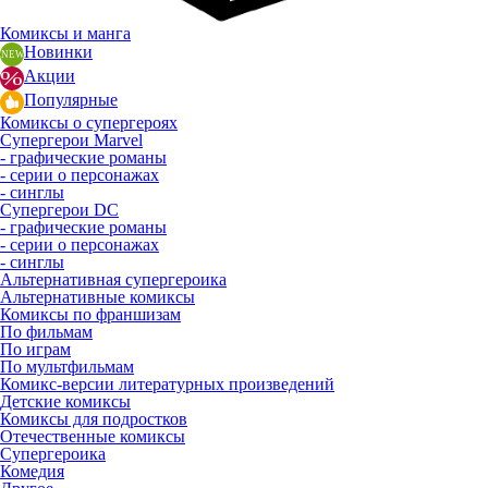
Комиксы и манга
Новинки
Акции
Популярные
Комиксы о супергероях
Супергерои Marvel
- графические романы
- серии о персонажах
- синглы
Супергерои DC
- графические романы
- серии о персонажах
- синглы
Альтернативная супергероика
Альтернативные комиксы
Комиксы по франшизам
По фильмам
По играм
По мультфильмам
Комикс-версии литературных произведений
Детские комиксы
Комиксы для подростков
Отечественные комиксы
Супергероика
Комедия