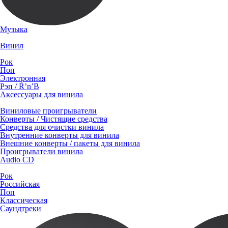
Музыка
Винил
Рок
Поп
Электронная
Рэп / R’n’B
Аксессуары для винила
Виниловые проигрыватели
Конверты / Чистящие средства
Средства для очистки винила
Внутренние конверты для винила
Внешние конверты / пакеты для винила
Проигрыватели винила
Audio CD
Рок
Российская
Поп
Классическая
Саундтреки