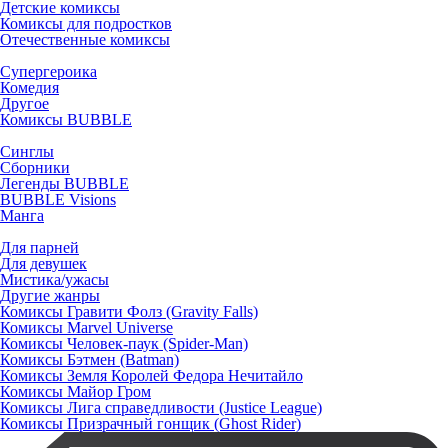
Детские комиксы
Комиксы для подростков
Отечественные комиксы
Супергероика
Комедия
Другое
Комиксы BUBBLE
Синглы
Сборники
Легенды BUBBLE
BUBBLE Visions
Манга
Для парней
Для девушек
Мистика/ужасы
Другие жанры
Комиксы Гравити Фолз (Gravity Falls)
Комиксы Marvel Universe
Комиксы Человек-паук (Spider-Man)
Комиксы Бэтмен (Batman)
Комиксы Земля Королей Федора Нечитайло
Комиксы Майор Гром
Комиксы Лига справедливости (Justice League)
Комиксы Призрачный гонщик (Ghost Rider)