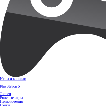
Игры и консоли
PlayStation 5
Экшен
Ролевые игры
Приключения
Гонки