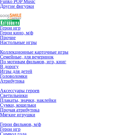
Funko POP Music
Другие фигурки
Герои игр
Герои кино, м/ф
Прочие
Настольные игры
Коллекционные карточные игры
Семейные, для вечеринок
По мотивам фильмов, игр, книг
В дорогу
Игры для детей
Головоломки
Атрибутика
Аксессуары героев
Светильники
Плакаты, значки, наклейки
Сумки, кошельки
Прочая атрибутика
Мягкие игрушки
Герои фильмов, м/ф
Герои игр
Символ года