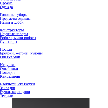
Прочие
Одежда
Головные уборы
Предметы одежды
Наука и хобби
Конструкторы
Научные наборы
Роботы, мини роботы
Сувениры
Посуда
Брелоки, жетоны, кулоны
Fun Pet Stuff
Игрушки
Ошейники
Поводки
Канцелярия
Блокноты, скетчбуки
Закладки
Ручки, карандаши
Тетради