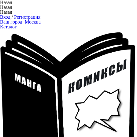
Назад
Назад
Назад
Вход
/
Регистрация
Ваш город:
Москва
Каталог