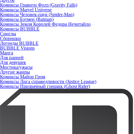
Другое
Комиксы Гравити Фолз (Gravity Falls)
Комиксы Marvel Universe
Комиксы Человек-паук (Spider-Man)
Комиксы Бэтмен (Batman)
Комиксы Земля Королей Федора Нечитайло
Комиксы BUBBLE
Синглы
Сборники
Легенды BUBBLE
BUBBLE Visions
Манга
Для парней
Для девушек
Мистика/ужасы
Другие жанры
Комиксы Майор Гром
Комиксы Лига справедливости (Justice League)
Комиксы Призрачный гонщик (Ghost Rider)