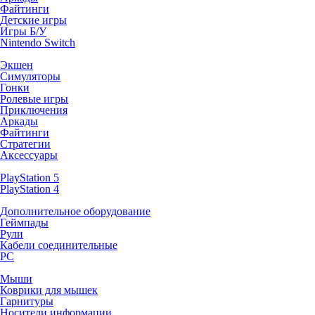
Файтинги
Детские игры
Игры Б/У
Nintendo Switch
Экшен
Симуляторы
Гонки
Ролевые игры
Приключения
Аркады
Файтинги
Стратегии
Аксессуары
PlayStation 5
PlayStation 4
Дополнительное оборудование
Геймпады
Рули
Кабели соединительные
PC
Мыши
Коврики для мышек
Гарнитуры
Носители информации