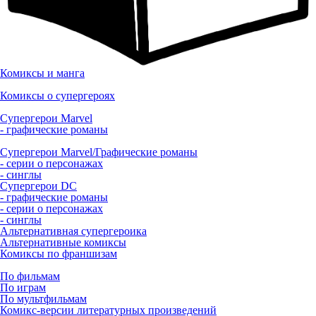
Комиксы и манга
Комиксы о супергероях
Супергерои Marvel
- графические романы
Супергерои Marvel/Графические романы
- серии о персонажах
- синглы
Супергерои DC
- графические романы
- серии о персонажах
- синглы
Альтернативная супергероика
Альтернативные комиксы
Комиксы по франшизам
По фильмам
По играм
По мультфильмам
Комикс-версии литературных произведений