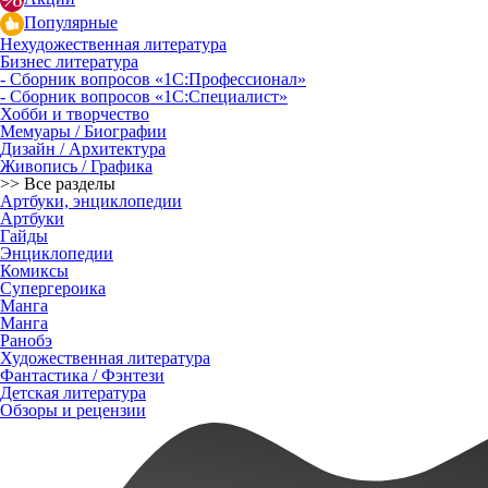
Популярные
Нехудожественная литература
Бизнес литература
- Сборник вопросов «1С:Профессионал»
- Сборник вопросов «1С:Специалист»
Хобби и творчество
Мемуары / Биографии
Дизайн / Архитектура
Живопись / Графика
>> Все разделы
Артбуки, энциклопедии
Артбуки
Гайды
Энциклопедии
Комиксы
Супергероика
Манга
Манга
Ранобэ
Художественная литература
Фантастика / Фэнтези
Детская литература
Обзоры и рецензии