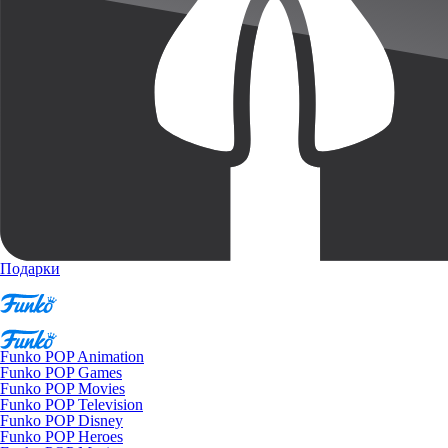
Подарки
Funko POP Animation
Funko POP Games
Funko POP Movies
Funko POP Television
Funko POP Disney
Funko POP Heroes