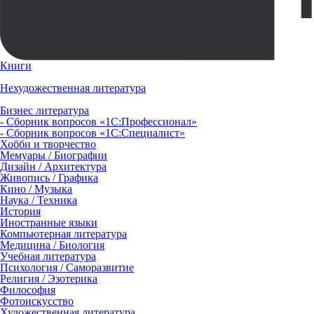
Книги
Нехудожественная литература
Бизнес литература
- Сборник вопросов «1С:Профессионал»
- Сборник вопросов «1С:Специалист»
Хобби и творчество
Мемуары / Биографии
Дизайн / Архитектура
Живопись / Графика
Кино / Музыка
Наука / Техника
История
Иностранные языки
Компьютерная литература
Медицина / Биология
Учебная литература
Психология / Саморазвитие
Религия / Эзотерика
Философия
Фотоискусство
Художественная литература