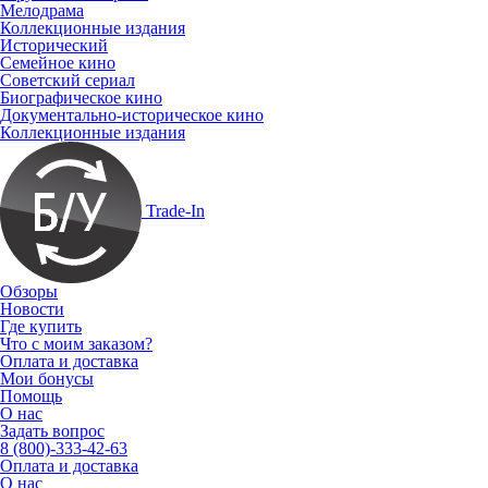
Мелодрама
Коллекционные издания
Исторический
Семейное кино
Советский сериал
Биографическое кино
Документально-историческое кино
Коллекционные издания
Trade-In
Обзоры
Новости
Где купить
Что с моим заказом?
Оплата и доставка
Мои бонусы
Помощь
О нас
Задать вопрос
8 (800)-333-42-63
Оплата и доставка
О нас