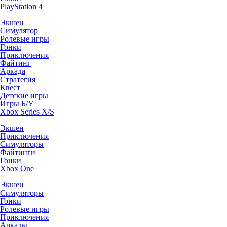
PlayStation 4
Экшен
Симулятор
Ролевые игры
Гонки
Приключения
Файтинг
Аркада
Стратегия
Квест
Детские игры
Игры Б/У
Xbox Series X/S
Экшен
Приключения
Симуляторы
Файтинги
Гонки
Xbox One
Экшен
Симуляторы
Гонки
Ролевые игры
Приключения
Аркады