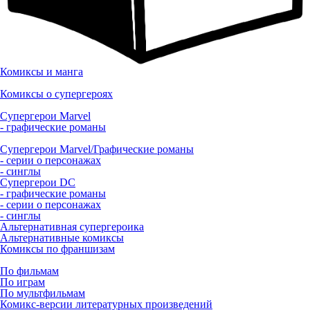
Комиксы и манга
Комиксы о супергероях
Супергерои Marvel
- графические романы
Супергерои Marvel/Графические романы
- серии о персонажах
- синглы
Супергерои DC
- графические романы
- серии о персонажах
- синглы
Альтернативная супергероика
Альтернативные комиксы
Комиксы по франшизам
По фильмам
По играм
По мультфильмам
Комикс-версии литературных произведений