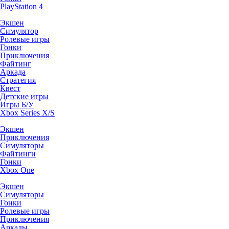
PlayStation 4
Экшен
Симулятор
Ролевые игры
Гонки
Приключения
Файтинг
Аркада
Стратегия
Квест
Детские игры
Игры Б/У
Xbox Series X/S
Экшен
Приключения
Симуляторы
Файтинги
Гонки
Xbox One
Экшен
Симуляторы
Гонки
Ролевые игры
Приключения
Аркады