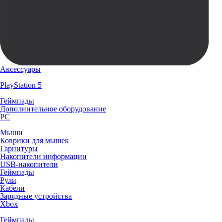
Аксессуары
PlayStation 5
Геймпады
Дополнительное оборудование
PC
Мыши
Коврики для мышек
Гарнитуры
Накопители информации
USB-накопители
Геймпады
Рули
Кабели
Зарядные устройства
Xbox
Геймпады