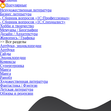
Популярные
Нехудожественная литература
Бизнес литература
- Сборник вопросов «1С:Профессионал»
- Сборник вопросов «1С:Специалист»
Хобби и творчество
Мемуары / Биографии
Дизайн / Архитектура
Живопись / Графика
>> Все разделы
Артбуки, энциклопедии
Артбуки
Гайды
Энциклопедии
Комиксы
Супергероика
Манга
Манга
Ранобэ
Художественная литература
Фантастика / Фэнтези
Детская литература
Обзоры и рецензии