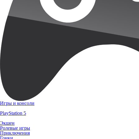
Игры и консоли
PlayStation 5
Экшен
Ролевые игры
Приключения
Гонки