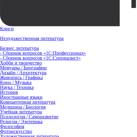
Книги
Нехудожественная литература
Бизнес литература
- Сборник вопросов «1С:Профессионал»
- Сборник вопросов «1С:Специалист»
Хобби и творчество
Мемуары / Биографии
Дизайн / Архитектура
Живопись / Графика
Кино / Музыка
Наука / Техника
История
Иностранные языки
Компьютерная литература
Медицина / Биология
Учебная литература
Психология / Саморазвитие
Религия / Эзотерика
Философия
Фотоискусство
Художественная литература