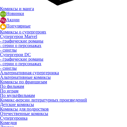
Комиксы и манга
Новинки
Акции
Популярные
Комиксы о супергероях
Супергерои Marvel
- графические романы
- серии о персонажах
- синглы
Супергерои DC
- графические романы
- серии о персонажах
- синглы
Альтернативная супергероика
Альтернативные комиксы
Комиксы по франшизам
По фильмам
По играм
По мультфильмам
Комикс-версии литературных произведений
Детские комиксы
Комиксы для подростков
Отечественные комиксы
Супергероика
Комедия