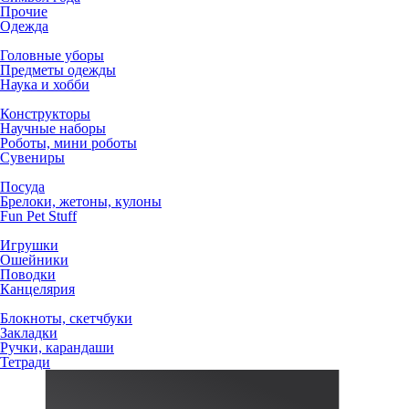
Прочие
Одежда
Головные уборы
Предметы одежды
Наука и хобби
Конструкторы
Научные наборы
Роботы, мини роботы
Сувениры
Посуда
Брелоки, жетоны, кулоны
Fun Pet Stuff
Игрушки
Ошейники
Поводки
Канцелярия
Блокноты, скетчбуки
Закладки
Ручки, карандаши
Тетради