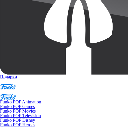
Подарки
Funko POP Animation
Funko POP Games
Funko POP Movies
Funko POP Television
Funko POP Disney
Funko POP Heroes