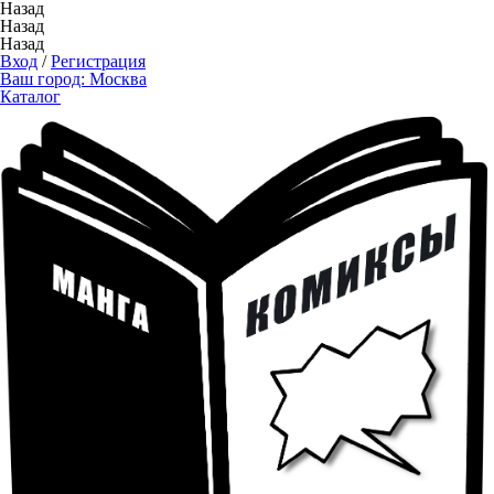
Назад
Назад
Назад
Вход
/
Регистрация
Ваш город:
Москва
Каталог