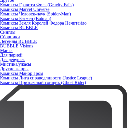
Другое
Комиксы Гравити Фолз (Gravity Falls)
Комиксы Marvel Universe
Комиксы Человек-паук (Spider-Man)
Комиксы Бэтмен (Batman)
Комиксы Земля Королей Федора Нечитайло
Комиксы BUBBLE
Синглы
Сборники
Легенды BUBBLE
BUBBLE Visions
Манга
Для парней
Для девушек
Мистика/ужасы
Другие жанры
Комиксы Майор Гром
Комиксы Лига справедливости (Justice League)
Комиксы Призрачный гонщик (Ghost Rider)