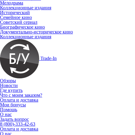
Мелодрама
Коллекционные издания
Исторический
Семейное кино
Советский сериал
Биографическое кино
Документально-историческое кино
Коллекционные издания
Trade-In
Обзоры
Новости
Где купить
Что с моим заказом?
Оплата и доставка
Мои бонусы
Помощь
О нас
Задать вопрос
8 (800)-333-42-63
Оплата и доставка
О нас