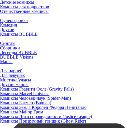
Детские комиксы
Комиксы для подростков
Отечественные комиксы
Супергероика
Комедия
Другое
Комиксы BUBBLE
Синглы
Сборники
Легенды BUBBLE
BUBBLE Visions
Манга
Для парней
Для девушек
Мистика/ужасы
Другие жанры
Комиксы Гравити Фолз (Gravity Falls)
Комиксы Marvel Universe
Комиксы Человек-паук (Spider-Man)
Комиксы Бэтмен (Batman)
Комиксы Земля Королей Федора Нечитайло
Комиксы Майор Гром
Комиксы Лига справедливости (Justice League)
Комиксы Призрачный гонщик (Ghost Rider)