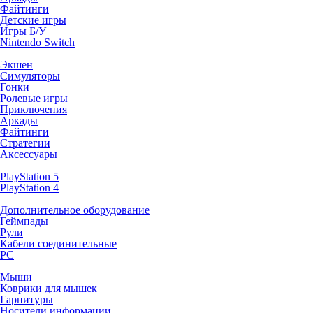
Файтинги
Детские игры
Игры Б/У
Nintendo Switch
Экшен
Симуляторы
Гонки
Ролевые игры
Приключения
Аркады
Файтинги
Стратегии
Аксессуары
PlayStation 5
PlayStation 4
Дополнительное оборудование
Геймпады
Рули
Кабели соединительные
PC
Мыши
Коврики для мышек
Гарнитуры
Носители информации