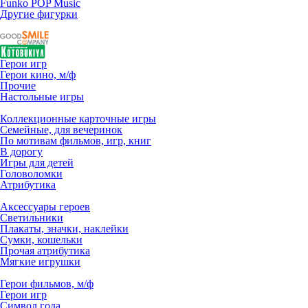
Funko POP Music
Другие фигурки
Герои игр
Герои кино, м/ф
Прочие
Настольные игры
Коллекционные карточные игры
Семейные, для вечеринок
По мотивам фильмов, игр, книг
В дорогу
Игры для детей
Головоломки
Атрибутика
Аксессуары героев
Светильники
Плакаты, значки, наклейки
Сумки, кошельки
Прочая атрибутика
Мягкие игрушки
Герои фильмов, м/ф
Герои игр
Символ года