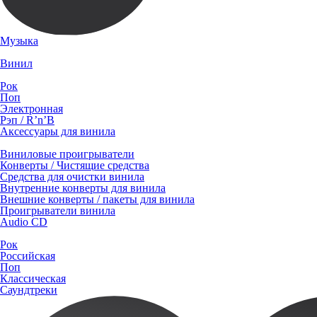
Музыка
Винил
Рок
Поп
Электронная
Рэп / R’n’B
Аксессуары для винила
Виниловые проигрыватели
Конверты / Чистящие средства
Средства для очистки винила
Внутренние конверты для винила
Внешние конверты / пакеты для винила
Проигрыватели винила
Audio CD
Рок
Российская
Поп
Классическая
Саундтреки