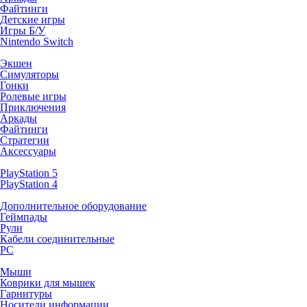
Файтинги
Детские игры
Игры Б/У
Nintendo Switch
Экшен
Симуляторы
Гонки
Ролевые игры
Приключения
Аркады
Файтинги
Стратегии
Аксессуары
PlayStation 5
PlayStation 4
Дополнительное оборудование
Геймпады
Рули
Кабели соединительные
PC
Мыши
Коврики для мышек
Гарнитуры
Носители информации