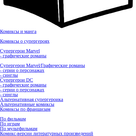
Комиксы и манга
Комиксы о супергероях
Супергерои Marvel
- графические романы
Супергерои Marvel/Графические романы
- серии о персонажах
- синглы
Супергерои DC
- графические романы
- серии о персонажах
- синглы
Альтернативная супергероика
Альтернативные комиксы
Комиксы по франшизам
По фильмам
По играм
По мультфильмам
Комикс-версии литературных произведений