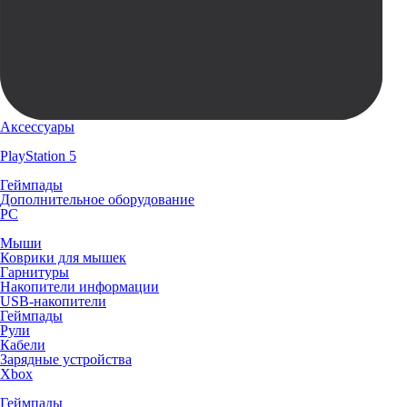
Аксессуары
PlayStation 5
Геймпады
Дополнительное оборудование
PC
Мыши
Коврики для мышек
Гарнитуры
Накопители информации
USB-накопители
Геймпады
Рули
Кабели
Зарядные устройства
Xbox
Геймпады