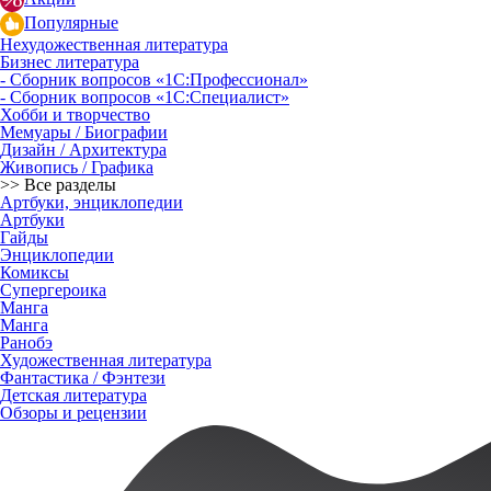
Популярные
Нехудожественная литература
Бизнес литература
- Сборник вопросов «1С:Профессионал»
- Сборник вопросов «1С:Специалист»
Хобби и творчество
Мемуары / Биографии
Дизайн / Архитектура
Живопись / Графика
>> Все разделы
Артбуки, энциклопедии
Артбуки
Гайды
Энциклопедии
Комиксы
Супергероика
Манга
Манга
Ранобэ
Художественная литература
Фантастика / Фэнтези
Детская литература
Обзоры и рецензии