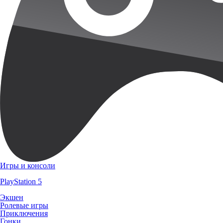
Игры и консоли
PlayStation 5
Экшен
Ролевые игры
Приключения
Гонки