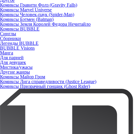
Другое
Комиксы Гравити Фолз (Gravity Falls)
Комиксы Marvel Universe
Комиксы Человек-паук (Spider-Man)
Комиксы Бэтмен (Batman)
Комиксы Земля Королей Федора Нечитайло
Комиксы BUBBLE
Синглы
Сборники
Легенды BUBBLE
BUBBLE Visions
Манга
Для парней
Для девушек
Мистика/ужасы
Другие жанры
Комиксы Майор Гром
Комиксы Лига справедливости (Justice League)
Комиксы Призрачный гонщик (Ghost Rider)