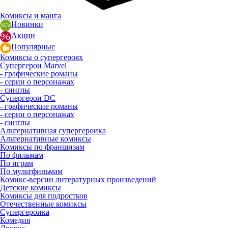
Комиксы и манга
Новинки
Акции
Популярные
Комиксы о супергероях
Супергерои Marvel
- графические романы
- серии о персонажах
- синглы
Супергерои DC
- графические романы
- серии о персонажах
- синглы
Альтернативная супергероика
Альтернативные комиксы
Комиксы по франшизам
По фильмам
По играм
По мультфильмам
Комикс-версии литературных произведений
Детские комиксы
Комиксы для подростков
Отечественные комиксы
Супергероика
Комедия