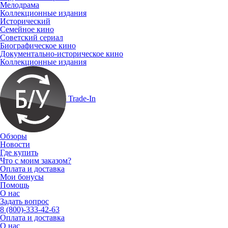
Мелодрама
Коллекционные издания
Исторический
Семейное кино
Советский сериал
Биографическое кино
Документально-историческое кино
Коллекционные издания
Trade-In
Обзоры
Новости
Где купить
Что с моим заказом?
Оплата и доставка
Мои бонусы
Помощь
О нас
Задать вопрос
8 (800)-333-42-63
Оплата и доставка
О нас