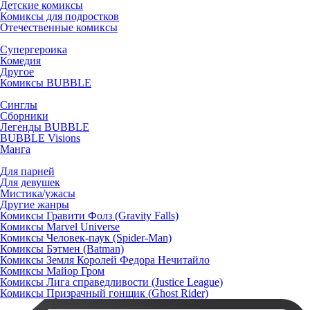
Детские комиксы
Комиксы для подростков
Отечественные комиксы
Супергероика
Комедия
Другое
Комиксы BUBBLE
Синглы
Сборники
Легенды BUBBLE
BUBBLE Visions
Манга
Для парней
Для девушек
Мистика/ужасы
Другие жанры
Комиксы Гравити Фолз (Gravity Falls)
Комиксы Marvel Universe
Комиксы Человек-паук (Spider-Man)
Комиксы Бэтмен (Batman)
Комиксы Земля Королей Федора Нечитайло
Комиксы Майор Гром
Комиксы Лига справедливости (Justice League)
Комиксы Призрачный гонщик (Ghost Rider)