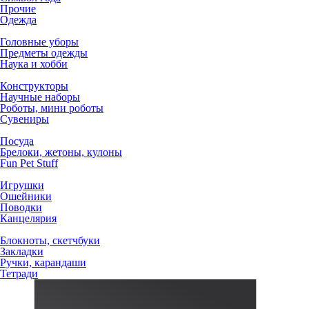
Прочие
Одежда
Головные уборы
Предметы одежды
Наука и хобби
Конструкторы
Научные наборы
Роботы, мини роботы
Сувениры
Посуда
Брелоки, жетоны, кулоны
Fun Pet Stuff
Игрушки
Ошейники
Поводки
Канцелярия
Блокноты, скетчбуки
Закладки
Ручки, карандаши
Тетради