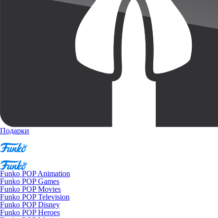
Подарки
Funko POP Animation
Funko POP Games
Funko POP Movies
Funko POP Television
Funko POP Disney
Funko POP Heroes