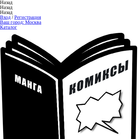
Назад
Назад
Назад
Вход
/
Регистрация
Ваш город:
Москва
Каталог