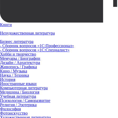
Книги
Нехудожественная литература
Бизнес литература
- Сборник вопросов «1С:Профессионал»
- Сборник вопросов «1С:Специалист»
Хобби и творчество
Мемуары / Биографии
Дизайн / Архитектура
Живопись / Графика
Кино / Музыка
Наука / Техника
История
Иностранные языки
Компьютерная литература
Медицина / Биология
Учебная литература
Психология / Саморазвитие
Религия / Эзотерика
Философия
Фотоискусство
Художественная литература