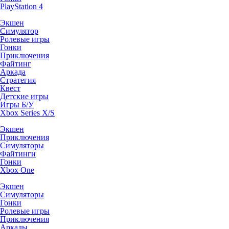
PlayStation 4
Экшен
Симулятор
Ролевые игры
Гонки
Приключения
Файтинг
Аркада
Стратегия
Квест
Детские игры
Игры Б/У
Xbox Series X/S
Экшен
Приключения
Симуляторы
Файтинги
Гонки
Xbox One
Экшен
Симуляторы
Гонки
Ролевые игры
Приключения
Аркады