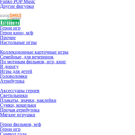
Funko POP Music
Другие фигурки
Герои игр
Герои кино, м/ф
Прочие
Настольные игры
Коллекционные карточные игры
Семейные, для вечеринок
По мотивам фильмов, игр, книг
В дорогу
Игры для детей
Головоломки
Атрибутика
Аксессуары героев
Светильники
Плакаты, значки, наклейки
Сумки, кошельки
Прочая атрибутика
Мягкие игрушки
Герои фильмов, м/ф
Герои игр
Символ года