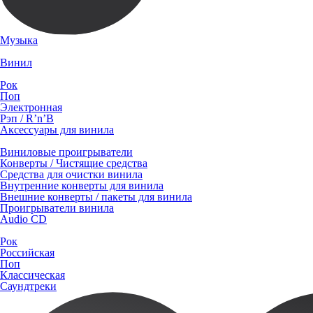
Музыка
Винил
Рок
Поп
Электронная
Рэп / R’n’B
Аксессуары для винила
Виниловые проигрыватели
Конверты / Чистящие средства
Средства для очистки винила
Внутренние конверты для винила
Внешние конверты / пакеты для винила
Проигрыватели винила
Audio CD
Рок
Российская
Поп
Классическая
Саундтреки