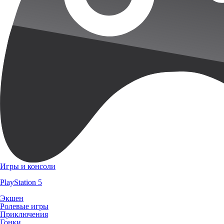
Игры и консоли
PlayStation 5
Экшен
Ролевые игры
Приключения
Гонки