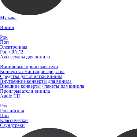
Музыка
Винил
Рок
Поп
Электронная
Рэп / R’n’B
Аксессуары для винила
Виниловые проигрыватели
Конверты / Чистящие средства
Средства для очистки винила
Внутренние конверты для винила
Внешние конверты / пакеты для винила
Проигрыватели винила
Audio CD
Рок
Российская
Поп
Классическая
Саундтреки