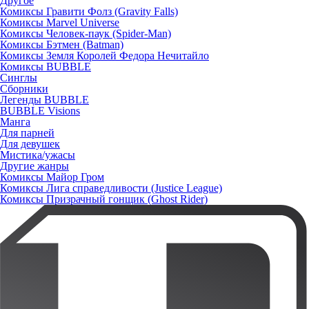
Другое
Комиксы Гравити Фолз (Gravity Falls)
Комиксы Marvel Universe
Комиксы Человек-паук (Spider-Man)
Комиксы Бэтмен (Batman)
Комиксы Земля Королей Федора Нечитайло
Комиксы BUBBLE
Синглы
Сборники
Легенды BUBBLE
BUBBLE Visions
Манга
Для парней
Для девушек
Мистика/ужасы
Другие жанры
Комиксы Майор Гром
Комиксы Лига справедливости (Justice League)
Комиксы Призрачный гонщик (Ghost Rider)