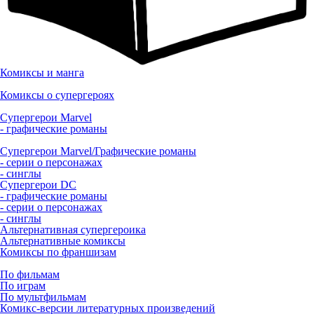
Комиксы и манга
Комиксы о супергероях
Супергерои Marvel
- графические романы
Супергерои Marvel/Графические романы
- серии о персонажах
- синглы
Супергерои DC
- графические романы
- серии о персонажах
- синглы
Альтернативная супергероика
Альтернативные комиксы
Комиксы по франшизам
По фильмам
По играм
По мультфильмам
Комикс-версии литературных произведений