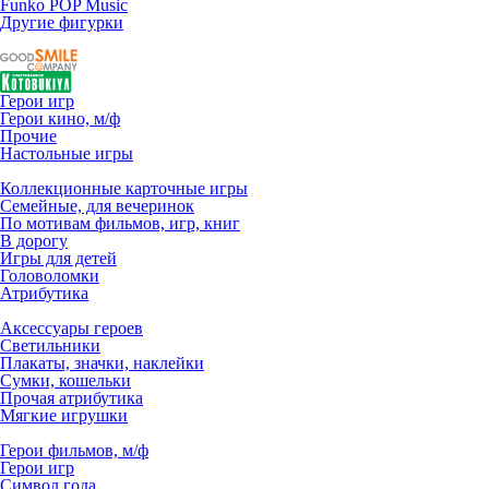
Funko POP Music
Другие фигурки
Герои игр
Герои кино, м/ф
Прочие
Настольные игры
Коллекционные карточные игры
Семейные, для вечеринок
По мотивам фильмов, игр, книг
В дорогу
Игры для детей
Головоломки
Атрибутика
Аксессуары героев
Светильники
Плакаты, значки, наклейки
Сумки, кошельки
Прочая атрибутика
Мягкие игрушки
Герои фильмов, м/ф
Герои игр
Символ года