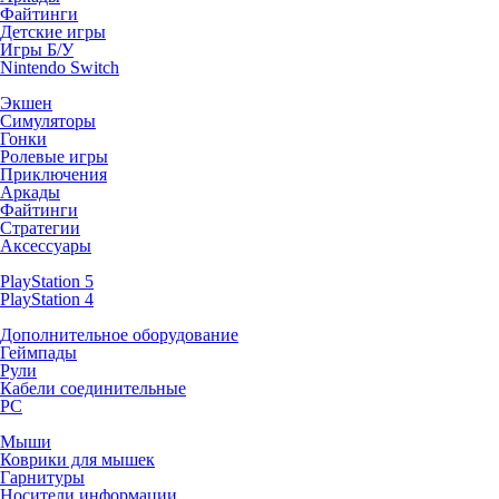
Файтинги
Детские игры
Игры Б/У
Nintendo Switch
Экшен
Симуляторы
Гонки
Ролевые игры
Приключения
Аркады
Файтинги
Стратегии
Аксессуары
PlayStation 5
PlayStation 4
Дополнительное оборудование
Геймпады
Рули
Кабели соединительные
PC
Мыши
Коврики для мышек
Гарнитуры
Носители информации