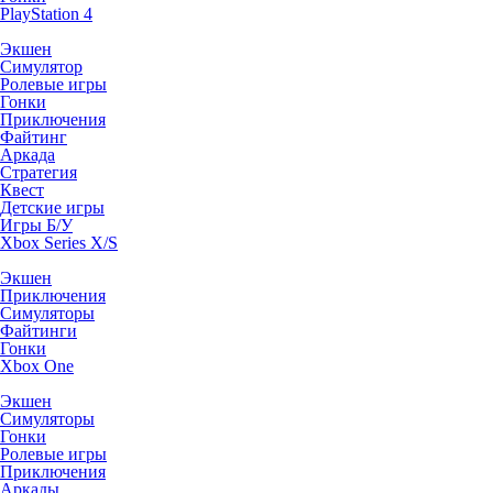
PlayStation 4
Экшен
Симулятор
Ролевые игры
Гонки
Приключения
Файтинг
Аркада
Стратегия
Квест
Детские игры
Игры Б/У
Xbox Series X/S
Экшен
Приключения
Симуляторы
Файтинги
Гонки
Xbox One
Экшен
Симуляторы
Гонки
Ролевые игры
Приключения
Аркады