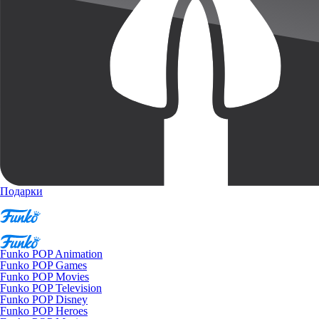
Подарки
Funko POP Animation
Funko POP Games
Funko POP Movies
Funko POP Television
Funko POP Disney
Funko POP Heroes