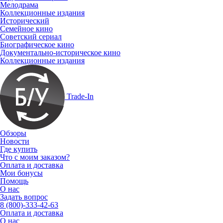
Мелодрама
Коллекционные издания
Исторический
Семейное кино
Советский сериал
Биографическое кино
Документально-историческое кино
Коллекционные издания
Trade-In
Обзоры
Новости
Где купить
Что с моим заказом?
Оплата и доставка
Мои бонусы
Помощь
О нас
Задать вопрос
8 (800)-333-42-63
Оплата и доставка
О нас