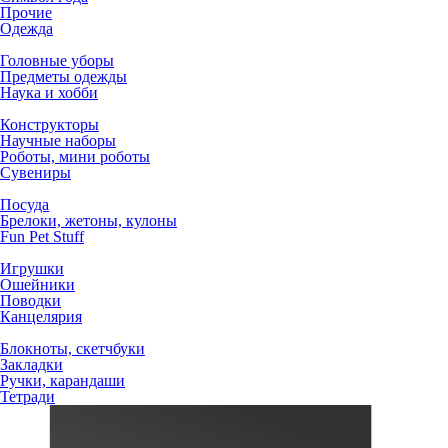
Прочие
Одежда
Головные уборы
Предметы одежды
Наука и хобби
Конструкторы
Научные наборы
Роботы, мини роботы
Сувениры
Посуда
Брелоки, жетоны, кулоны
Fun Pet Stuff
Игрушки
Ошейники
Поводки
Канцелярия
Блокноты, скетчбуки
Закладки
Ручки, карандаши
Тетради