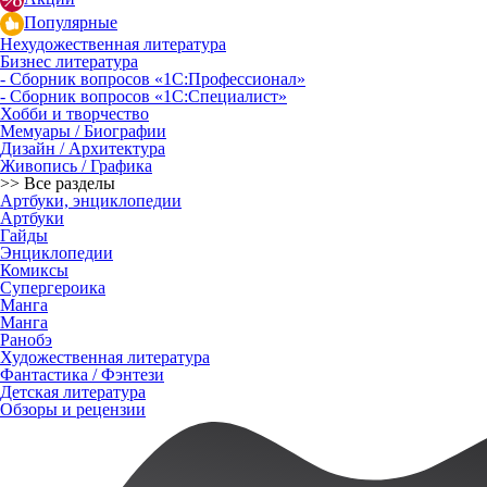
Популярные
Нехудожественная литература
Бизнес литература
- Сборник вопросов «1С:Профессионал»
- Сборник вопросов «1С:Специалист»
Хобби и творчество
Мемуары / Биографии
Дизайн / Архитектура
Живопись / Графика
>> Все разделы
Артбуки, энциклопедии
Артбуки
Гайды
Энциклопедии
Комиксы
Супергероика
Манга
Манга
Ранобэ
Художественная литература
Фантастика / Фэнтези
Детская литература
Обзоры и рецензии