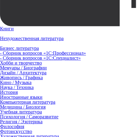
Книги
Нехудожественная литература
Бизнес литература
- Сборник вопросов «1С:Профессионал»
- Сборник вопросов «1С:Специалист»
Хобби и творчество
Мемуары / Биографии
Дизайн / Архитектура
Живопись / Графика
Кино / Музыка
Наука / Техника
История
Иностранные языки
Компьютерная литература
Медицина / Биология
Учебная литература
Психология / Саморазвитие
Религия / Эзотерика
Философия
Фотоискусство
Художественная литература