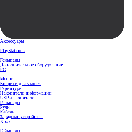
Аксессуары
PlayStation 5
Геймпады
Дополнительное оборудование
PC
Мыши
Коврики для мышек
Гарнитуры
Накопители информации
USB-накопители
Геймпады
Рули
Кабели
Зарядные устройства
Xbox
Геймпады