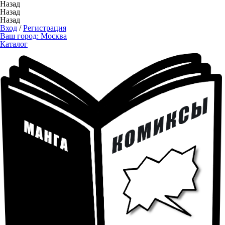
Назад
Назад
Назад
Вход
/
Регистрация
Ваш город:
Москва
Каталог