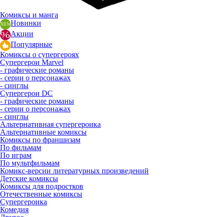
Комиксы и манга
Новинки
Акции
Популярные
Комиксы о супергероях
Супергерои Marvel
- графические романы
- серии о персонажах
- синглы
Супергерои DC
- графические романы
- серии о персонажах
- синглы
Альтернативная супергероика
Альтернативные комиксы
Комиксы по франшизам
По фильмам
По играм
По мультфильмам
Комикс-версии литературных произведений
Детские комиксы
Комиксы для подростков
Отечественные комиксы
Супергероика
Комедия