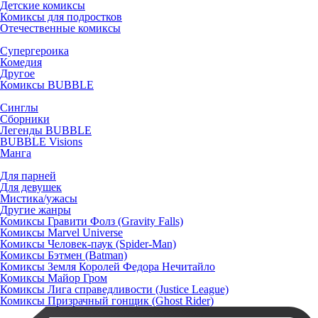
Детские комиксы
Комиксы для подростков
Отечественные комиксы
Супергероика
Комедия
Другое
Комиксы BUBBLE
Синглы
Сборники
Легенды BUBBLE
BUBBLE Visions
Манга
Для парней
Для девушек
Мистика/ужасы
Другие жанры
Комиксы Гравити Фолз (Gravity Falls)
Комиксы Marvel Universe
Комиксы Человек-паук (Spider-Man)
Комиксы Бэтмен (Batman)
Комиксы Земля Королей Федора Нечитайло
Комиксы Майор Гром
Комиксы Лига справедливости (Justice League)
Комиксы Призрачный гонщик (Ghost Rider)