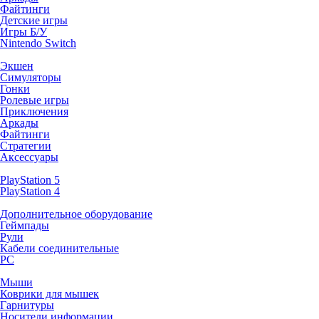
Файтинги
Детские игры
Игры Б/У
Nintendo Switch
Экшен
Симуляторы
Гонки
Ролевые игры
Приключения
Аркады
Файтинги
Стратегии
Аксессуары
PlayStation 5
PlayStation 4
Дополнительное оборудование
Геймпады
Рули
Кабели соединительные
PC
Мыши
Коврики для мышек
Гарнитуры
Носители информации