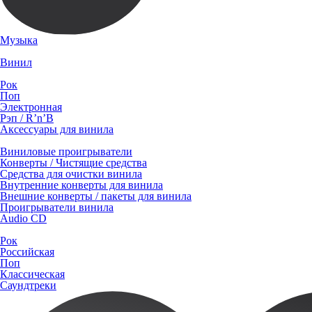
Музыка
Винил
Рок
Поп
Электронная
Рэп / R’n’B
Аксессуары для винила
Виниловые проигрыватели
Конверты / Чистящие средства
Средства для очистки винила
Внутренние конверты для винила
Внешние конверты / пакеты для винила
Проигрыватели винила
Audio CD
Рок
Российская
Поп
Классическая
Саундтреки