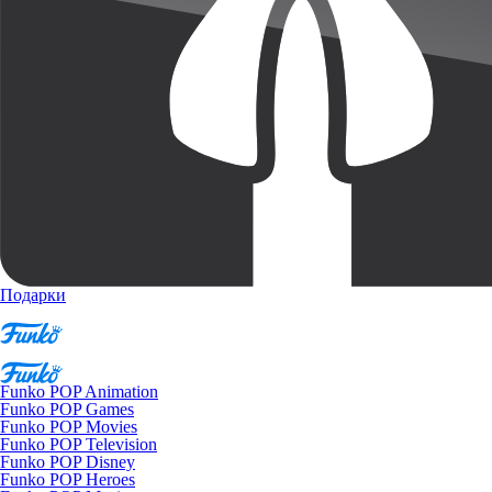
Подарки
Funko POP Animation
Funko POP Games
Funko POP Movies
Funko POP Television
Funko POP Disney
Funko POP Heroes