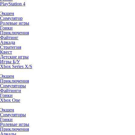
PlayStation 4
Экшен
Симулятор
Ролевые игры
Гонки
Приключения
Файтинг
Аркада
Стратегия
Квест
Детские игры
Игры Б/У
Xbox Series X/S
Экшен
Приключения
Симуляторы
Файтинги
Гонки
Xbox One
Экшен
Симуляторы
Гонки
Ролевые игры
Приключения
Аркады