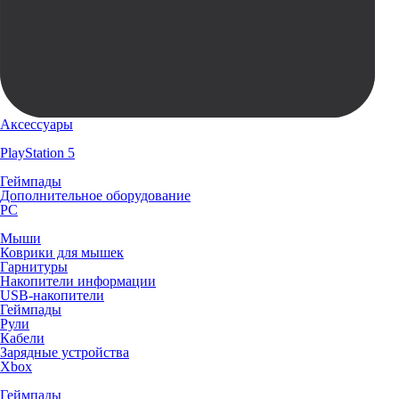
Аксессуары
PlayStation 5
Геймпады
Дополнительное оборудование
PC
Мыши
Коврики для мышек
Гарнитуры
Накопители информации
USB-накопители
Геймпады
Рули
Кабели
Зарядные устройства
Xbox
Геймпады