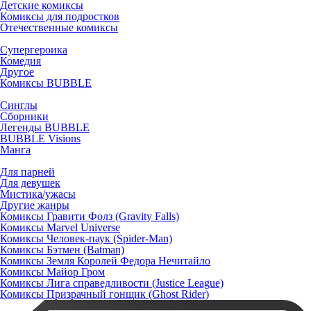
Детские комиксы
Комиксы для подростков
Отечественные комиксы
Супергероика
Комедия
Другое
Комиксы BUBBLE
Синглы
Сборники
Легенды BUBBLE
BUBBLE Visions
Манга
Для парней
Для девушек
Мистика/ужасы
Другие жанры
Комиксы Гравити Фолз (Gravity Falls)
Комиксы Marvel Universe
Комиксы Человек-паук (Spider-Man)
Комиксы Бэтмен (Batman)
Комиксы Земля Королей Федора Нечитайло
Комиксы Майор Гром
Комиксы Лига справедливости (Justice League)
Комиксы Призрачный гонщик (Ghost Rider)