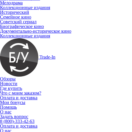
Мелодрама
Коллекционные издания
Исторический
Семейное кино
Советский сериал
Биографическое кино
Документально-историческое кино
Коллекционные издания
Trade-In
Обзоры
Новости
Где купить
Что с моим заказом?
Оплата и доставка
Мои бонусы
Помощь
О нас
Задать вопрос
8 (800)-333-42-63
Оплата и доставка
О нас