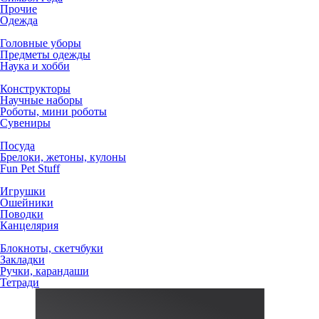
Прочие
Одежда
Головные уборы
Предметы одежды
Наука и хобби
Конструкторы
Научные наборы
Роботы, мини роботы
Сувениры
Посуда
Брелоки, жетоны, кулоны
Fun Pet Stuff
Игрушки
Ошейники
Поводки
Канцелярия
Блокноты, скетчбуки
Закладки
Ручки, карандаши
Тетради