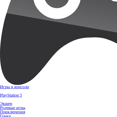
Игры и консоли
PlayStation 5
Экшен
Ролевые игры
Приключения
Гонки