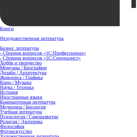
Книги
Нехудожественная литература
Бизнес литература
- Сборник вопросов «1С:Профессионал»
- Сборник вопросов «1С:Специалист»
Хобби и творчество
Мемуары / Биографии
Дизайн / Архитектура
Живопись / Графика
Кино / Музыка
Наука / Техника
История
Иностранные языки
Компьютерная литература
Медицина / Биология
Учебная литература
Психология / Саморазвитие
Религия / Эзотерика
Философия
Фотоискусство
Художественная литература