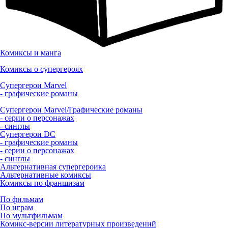
Комиксы и манга
Комиксы о супергероях
Супергерои Marvel
- графические романы
Супергерои Marvel/Графические романы
- серии о персонажах
- синглы
Супергерои DC
- графические романы
- серии о персонажах
- синглы
Альтернативная супергероика
Альтернативные комиксы
Комиксы по франшизам
По фильмам
По играм
По мультфильмам
Комикс-версии литературных произведений