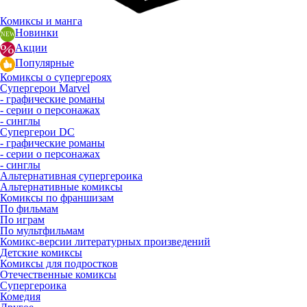
Комиксы и манга
Новинки
Акции
Популярные
Комиксы о супергероях
Супергерои Marvel
- графические романы
- серии о персонажах
- синглы
Супергерои DC
- графические романы
- серии о персонажах
- синглы
Альтернативная супергероика
Альтернативные комиксы
Комиксы по франшизам
По фильмам
По играм
По мультфильмам
Комикс-версии литературных произведений
Детские комиксы
Комиксы для подростков
Отечественные комиксы
Супергероика
Комедия