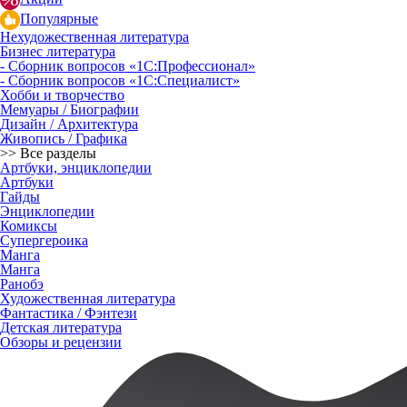
Популярные
Нехудожественная литература
Бизнес литература
- Сборник вопросов «1С:Профессионал»
- Сборник вопросов «1С:Специалист»
Хобби и творчество
Мемуары / Биографии
Дизайн / Архитектура
Живопись / Графика
>> Все разделы
Артбуки, энциклопедии
Артбуки
Гайды
Энциклопедии
Комиксы
Супергероика
Манга
Манга
Ранобэ
Художественная литература
Фантастика / Фэнтези
Детская литература
Обзоры и рецензии