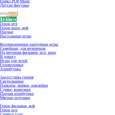
Funko POP Music
Другие фигурки
Герои игр
Герои кино, м/ф
Прочие
Настольные игры
Коллекционные карточные игры
Семейные, для вечеринок
По мотивам фильмов, игр, книг
В дорогу
Игры для детей
Головоломки
Атрибутика
Аксессуары героев
Светильники
Плакаты, значки, наклейки
Сумки, кошельки
Прочая атрибутика
Мягкие игрушки
Герои фильмов, м/ф
Герои игр
Символ года