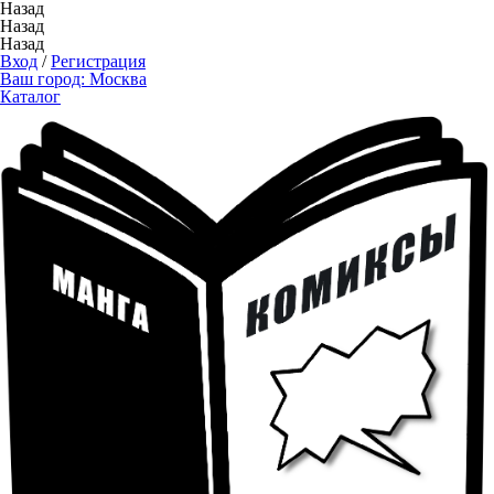
Назад
Назад
Назад
Вход
/
Регистрация
Ваш город:
Москва
Каталог