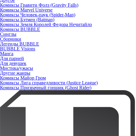
Другое
Комиксы Гравити Фолз (Gravity Falls)
Комиксы Marvel Universe
Комиксы Человек-паук (Spider-Man)
Комиксы Бэтмен (Batman)
Комиксы Земля Королей Федора Нечитайло
Комиксы BUBBLE
Синглы
Сборники
Легенды BUBBLE
BUBBLE Visions
Манга
Для парней
Для девушек
Мистика/ужасы
Другие жанры
Комиксы Майор Гром
Комиксы Лига справедливости (Justice League)
Комиксы Призрачный гонщик (Ghost Rider)