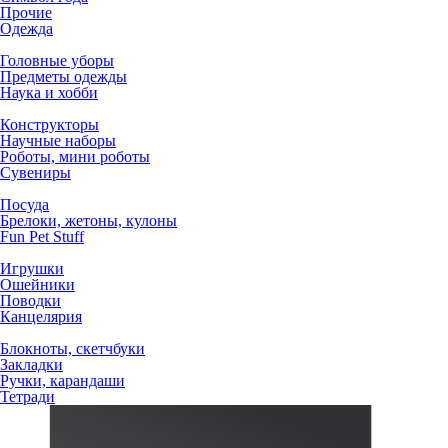
Прочие
Одежда
Головные уборы
Предметы одежды
Наука и хобби
Конструкторы
Научные наборы
Роботы, мини роботы
Сувениры
Посуда
Брелоки, жетоны, кулоны
Fun Pet Stuff
Игрушки
Ошейники
Поводки
Канцелярия
Блокноты, скетчбуки
Закладки
Ручки, карандаши
Тетради