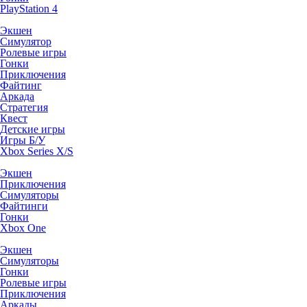
PlayStation 4
Экшен
Симулятор
Ролевые игры
Гонки
Приключения
Файтинг
Аркада
Стратегия
Квест
Детские игры
Игры Б/У
Xbox Series X/S
Экшен
Приключения
Симуляторы
Файтинги
Гонки
Xbox One
Экшен
Симуляторы
Гонки
Ролевые игры
Приключения
Аркады