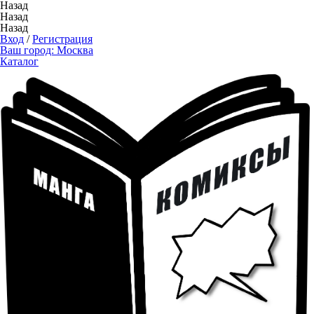
Назад
Назад
Назад
Вход
/
Регистрация
Ваш город:
Москва
Каталог