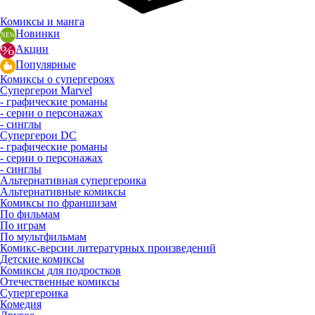
Комиксы и манга
Новинки
Акции
Популярные
Комиксы о супергероях
Супергерои Marvel
- графические романы
- серии о персонажах
- синглы
Супергерои DC
- графические романы
- серии о персонажах
- синглы
Альтернативная супергероика
Альтернативные комиксы
Комиксы по франшизам
По фильмам
По играм
По мультфильмам
Комикс-версии литературных произведений
Детские комиксы
Комиксы для подростков
Отечественные комиксы
Супергероика
Комедия