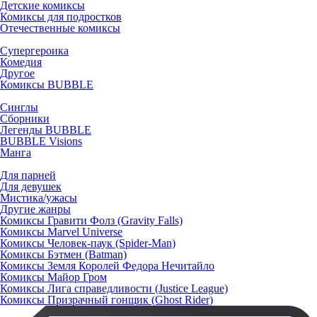
Детские комиксы
Комиксы для подростков
Отечественные комиксы
Супергероика
Комедия
Другое
Комиксы BUBBLE
Синглы
Сборники
Легенды BUBBLE
BUBBLE Visions
Манга
Для парней
Для девушек
Мистика/ужасы
Другие жанры
Комиксы Гравити Фолз (Gravity Falls)
Комиксы Marvel Universe
Комиксы Человек-паук (Spider-Man)
Комиксы Бэтмен (Batman)
Комиксы Земля Королей Федора Нечитайло
Комиксы Майор Гром
Комиксы Лига справедливости (Justice League)
Комиксы Призрачный гонщик (Ghost Rider)