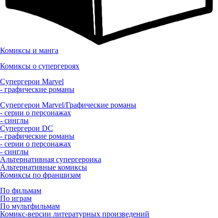
Комиксы и манга
Комиксы о супергероях
Супергерои Marvel
- графические романы
Супергерои Marvel/Графические романы
- серии о персонажах
- синглы
Супергерои DC
- графические романы
- серии о персонажах
- синглы
Альтернативная супергероика
Альтернативные комиксы
Комиксы по франшизам
По фильмам
По играм
По мультфильмам
Комикс-версии литературных произведений