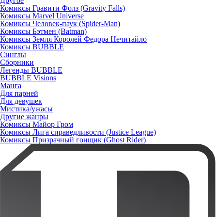
Другое
Комиксы Гравити Фолз (Gravity Falls)
Комиксы Marvel Universe
Комиксы Человек-паук (Spider-Man)
Комиксы Бэтмен (Batman)
Комиксы Земля Королей Федора Нечитайло
Комиксы BUBBLE
Синглы
Сборники
Легенды BUBBLE
BUBBLE Visions
Манга
Для парней
Для девушек
Мистика/ужасы
Другие жанры
Комиксы Майор Гром
Комиксы Лига справедливости (Justice League)
Комиксы Призрачный гонщик (Ghost Rider)