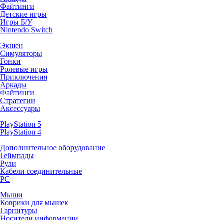
Файтинги
Детские игры
Игры Б/У
Nintendo Switch
Экшен
Симуляторы
Гонки
Ролевые игры
Приключения
Аркады
Файтинги
Стратегии
Аксессуары
PlayStation 5
PlayStation 4
Дополнительное оборудование
Геймпады
Рули
Кабели соединительные
PC
Мыши
Коврики для мышек
Гарнитуры
Носители информации