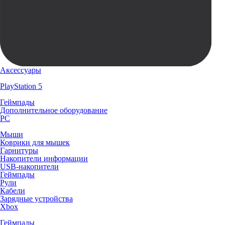
Аксессуары
PlayStation 5
Геймпады
Дополнительное оборудование
PC
Мыши
Коврики для мышек
Гарнитуры
Накопители информации
USB-накопители
Геймпады
Рули
Кабели
Зарядные устройства
Xbox
Геймпады