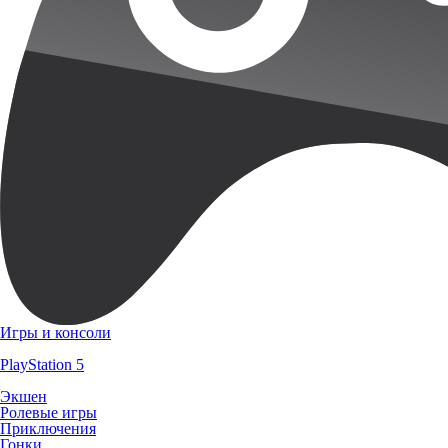
Игры и консоли
PlayStation 5
Экшен
Ролевые игры
Приключения
Гонки