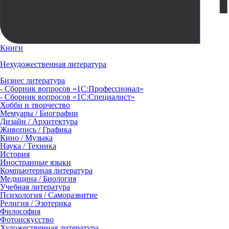
Книги
Нехудожественная литература
Бизнес литература
- Сборник вопросов «1С:Профессионал»
- Сборник вопросов «1С:Специалист»
Хобби и творчество
Мемуары / Биографии
Дизайн / Архитектура
Живопись / Графика
Кино / Музыка
Наука / Техника
История
Иностранные языки
Компьютерная литература
Медицина / Биология
Учебная литература
Психология / Саморазвитие
Религия / Эзотерика
Философия
Фотоискусство
Художественная литература