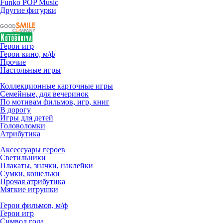
Funko POP Music
Другие фигурки
Герои игр
Герои кино, м/ф
Прочие
Настольные игры
Коллекционные карточные игры
Семейные, для вечеринок
По мотивам фильмов, игр, книг
В дорогу
Игры для детей
Головоломки
Атрибутика
Аксессуары героев
Светильники
Плакаты, значки, наклейки
Сумки, кошельки
Прочая атрибутика
Мягкие игрушки
Герои фильмов, м/ф
Герои игр
Символ года