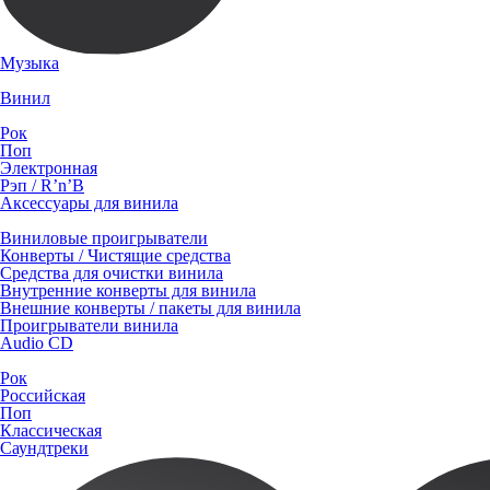
Музыка
Винил
Рок
Поп
Электронная
Рэп / R’n’B
Аксессуары для винила
Виниловые проигрыватели
Конверты / Чистящие средства
Средства для очистки винила
Внутренние конверты для винила
Внешние конверты / пакеты для винила
Проигрыватели винила
Audio CD
Рок
Российская
Поп
Классическая
Саундтреки