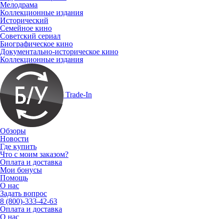
Мелодрама
Коллекционные издания
Исторический
Семейное кино
Советский сериал
Биографическое кино
Документально-историческое кино
Коллекционные издания
Trade-In
Обзоры
Новости
Где купить
Что с моим заказом?
Оплата и доставка
Мои бонусы
Помощь
О нас
Задать вопрос
8 (800)-333-42-63
Оплата и доставка
О нас