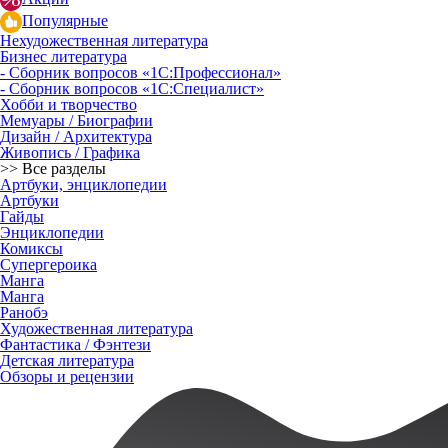
Популярные
Нехудожественная литература
Бизнес литература
- Сборник вопросов «1С:Профессионал»
- Сборник вопросов «1С:Специалист»
Хобби и творчество
Мемуары / Биографии
Дизайн / Архитектура
Живопись / Графика
>> Все разделы
Артбуки, энциклопедии
Артбуки
Гайды
Энциклопедии
Комиксы
Супергероика
Манга
Манга
Ранобэ
Художественная литература
Фантастика / Фэнтези
Детская литература
Обзоры и рецензии