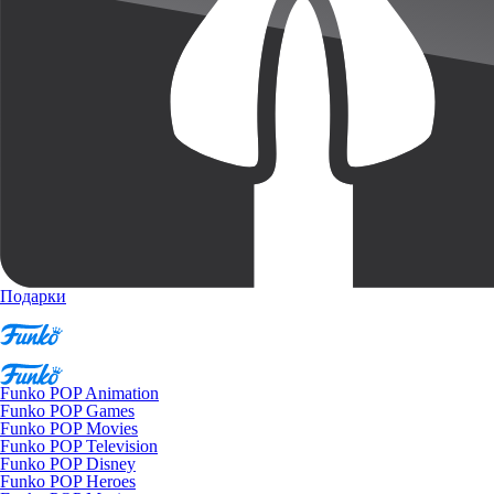
Подарки
Funko POP Animation
Funko POP Games
Funko POP Movies
Funko POP Television
Funko POP Disney
Funko POP Heroes