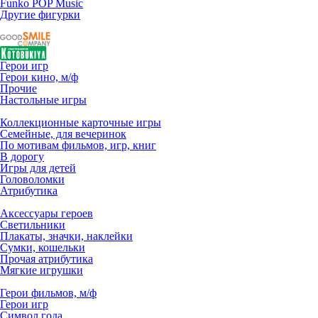
Funko POP Music
Другие фигурки
Герои игр
Герои кино, м/ф
Прочие
Настольные игры
Коллекционные карточные игры
Семейные, для вечеринок
По мотивам фильмов, игр, книг
В дорогу
Игры для детей
Головоломки
Атрибутика
Аксессуары героев
Светильники
Плакаты, значки, наклейки
Сумки, кошельки
Прочая атрибутика
Мягкие игрушки
Герои фильмов, м/ф
Герои игр
Символ года