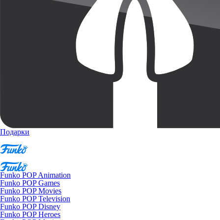
Подарки
Funko POP Animation
Funko POP Games
Funko POP Movies
Funko POP Television
Funko POP Disney
Funko POP Heroes