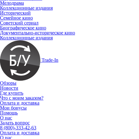
Мелодрама
Коллекционные издания
Исторический
Семейное кино
Советский сериал
Биографическое кино
Документально-историческое кино
Коллекционные издания
Trade-In
Обзоры
Новости
Где купить
Что с моим заказом?
Оплата и доставка
Мои бонусы
Помощь
О нас
Задать вопрос
8 (800)-333-42-63
Оплата и доставка
О нас