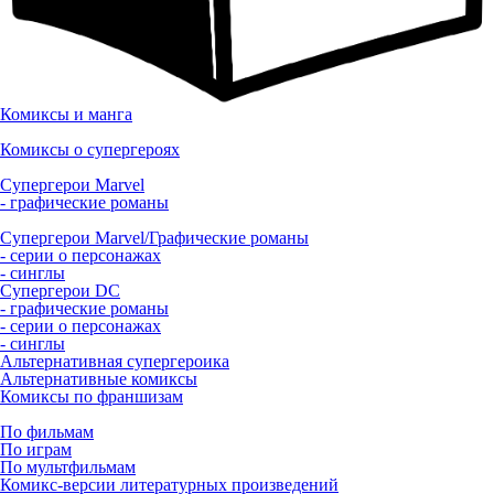
Комиксы и манга
Комиксы о супергероях
Супергерои Marvel
- графические романы
Супергерои Marvel/Графические романы
- серии о персонажах
- синглы
Супергерои DC
- графические романы
- серии о персонажах
- синглы
Альтернативная супергероика
Альтернативные комиксы
Комиксы по франшизам
По фильмам
По играм
По мультфильмам
Комикс-версии литературных произведений