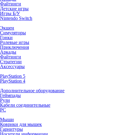
Файтинги
Детские игры
Игры Б/У
Nintendo Switch
Экшен
Симуляторы
Гонки
Ролевые игры
Приключения
Аркады
Файтинги
Стратегии
Аксессуары
PlayStation 5
PlayStation 4
Дополнительное оборудование
Геймпады
Рули
Кабели соединительные
PC
Мыши
Коврики для мышек
Гарнитуры
Носители информации