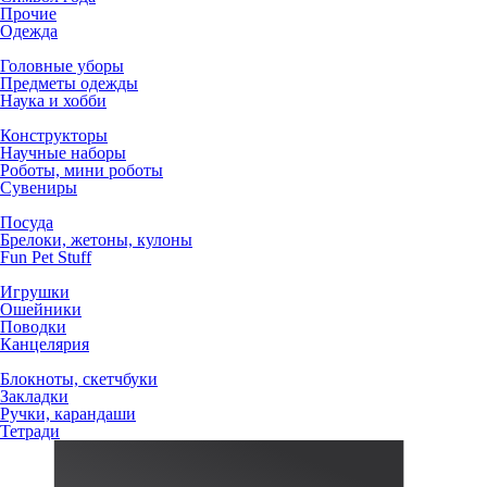
Прочие
Одежда
Головные уборы
Предметы одежды
Наука и хобби
Конструкторы
Научные наборы
Роботы, мини роботы
Сувениры
Посуда
Брелоки, жетоны, кулоны
Fun Pet Stuff
Игрушки
Ошейники
Поводки
Канцелярия
Блокноты, скетчбуки
Закладки
Ручки, карандаши
Тетради