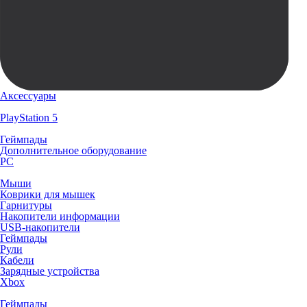
Аксессуары
PlayStation 5
Геймпады
Дополнительное оборудование
PC
Мыши
Коврики для мышек
Гарнитуры
Накопители информации
USB-накопители
Геймпады
Рули
Кабели
Зарядные устройства
Xbox
Геймпады