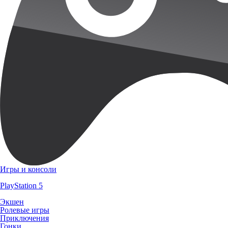
Игры и консоли
PlayStation 5
Экшен
Ролевые игры
Приключения
Гонки