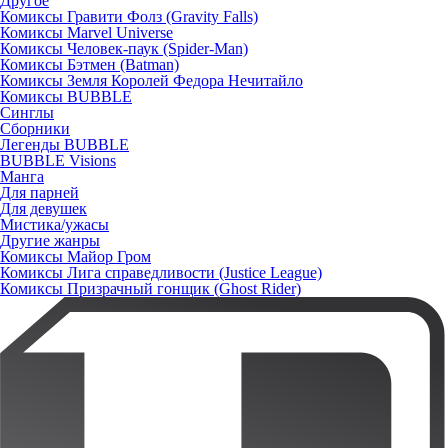
Другое
Комиксы Гравити Фолз (Gravity Falls)
Комиксы Marvel Universe
Комиксы Человек-паук (Spider-Man)
Комиксы Бэтмен (Batman)
Комиксы Земля Королей Федора Нечитайло
Комиксы BUBBLE
Синглы
Сборники
Легенды BUBBLE
BUBBLE Visions
Манга
Для парней
Для девушек
Мистика/ужасы
Другие жанры
Комиксы Майор Гром
Комиксы Лига справедливости (Justice League)
Комиксы Призрачный гонщик (Ghost Rider)