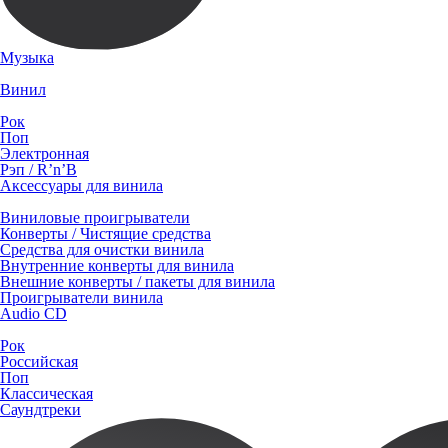
Музыка
Винил
Рок
Поп
Электронная
Рэп / R’n’B
Аксессуары для винила
Виниловые проигрыватели
Конверты / Чистящие средства
Средства для очистки винила
Внутренние конверты для винила
Внешние конверты / пакеты для винила
Проигрыватели винила
Audio CD
Рок
Российская
Поп
Классическая
Саундтреки