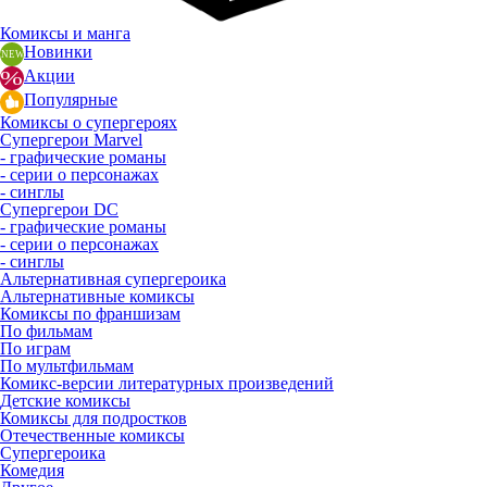
Комиксы и манга
Новинки
Акции
Популярные
Комиксы о супергероях
Супергерои Marvel
- графические романы
- серии о персонажах
- синглы
Супергерои DC
- графические романы
- серии о персонажах
- синглы
Альтернативная супергероика
Альтернативные комиксы
Комиксы по франшизам
По фильмам
По играм
По мультфильмам
Комикс-версии литературных произведений
Детские комиксы
Комиксы для подростков
Отечественные комиксы
Супергероика
Комедия