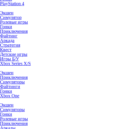
PlayStation 4
Экшен
Симулятор
Ролевые игры
Гонки
Приключения
Файтинг
Аркада
Стратегия
Квест
Детские игры
Игры Б/У
Xbox Series X/S
Экшен
Приключения
Симуляторы
Файтинги
Гонки
Xbox One
Экшен
Симуляторы
Гонки
Ролевые игры
Приключения
Аркады