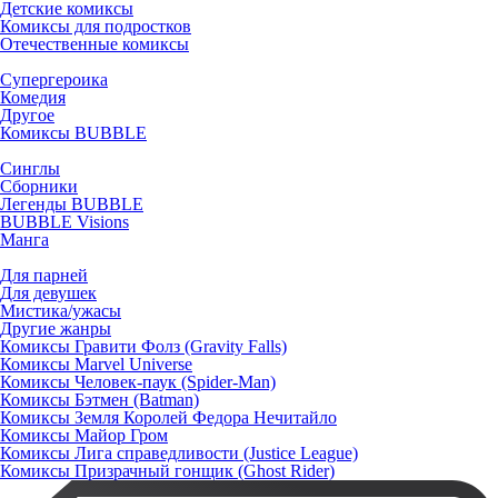
Детские комиксы
Комиксы для подростков
Отечественные комиксы
Супергероика
Комедия
Другое
Комиксы BUBBLE
Синглы
Сборники
Легенды BUBBLE
BUBBLE Visions
Манга
Для парней
Для девушек
Мистика/ужасы
Другие жанры
Комиксы Гравити Фолз (Gravity Falls)
Комиксы Marvel Universe
Комиксы Человек-паук (Spider-Man)
Комиксы Бэтмен (Batman)
Комиксы Земля Королей Федора Нечитайло
Комиксы Майор Гром
Комиксы Лига справедливости (Justice League)
Комиксы Призрачный гонщик (Ghost Rider)