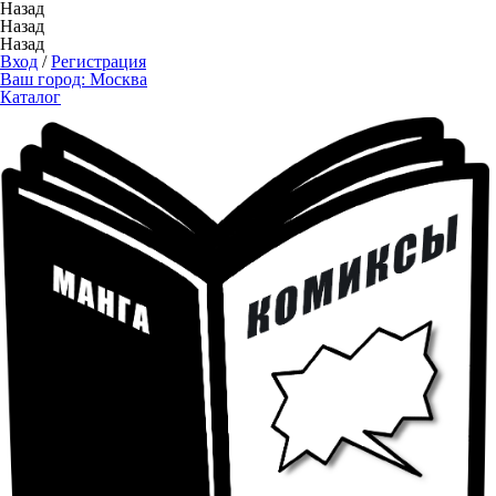
Назад
Назад
Назад
Вход
/
Регистрация
Ваш город:
Москва
Каталог