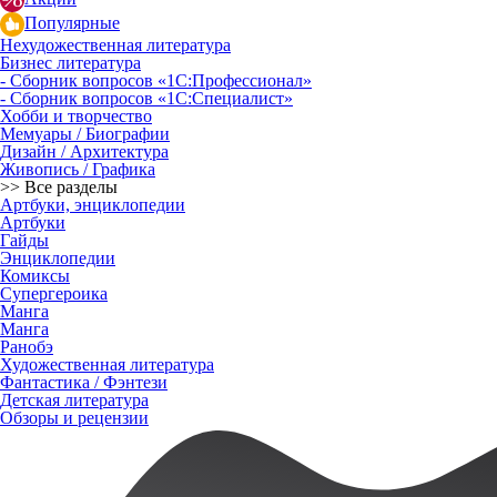
Популярные
Нехудожественная литература
Бизнес литература
- Сборник вопросов «1С:Профессионал»
- Сборник вопросов «1С:Специалист»
Хобби и творчество
Мемуары / Биографии
Дизайн / Архитектура
Живопись / Графика
>> Все разделы
Артбуки, энциклопедии
Артбуки
Гайды
Энциклопедии
Комиксы
Супергероика
Манга
Манга
Ранобэ
Художественная литература
Фантастика / Фэнтези
Детская литература
Обзоры и рецензии