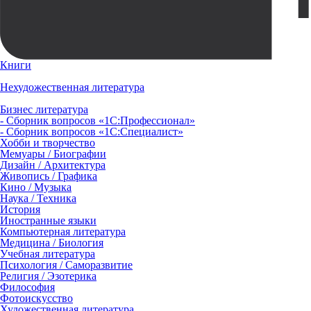
Книги
Нехудожественная литература
Бизнес литература
- Сборник вопросов «1С:Профессионал»
- Сборник вопросов «1С:Специалист»
Хобби и творчество
Мемуары / Биографии
Дизайн / Архитектура
Живопись / Графика
Кино / Музыка
Наука / Техника
История
Иностранные языки
Компьютерная литература
Медицина / Биология
Учебная литература
Психология / Саморазвитие
Религия / Эзотерика
Философия
Фотоискусство
Художественная литература