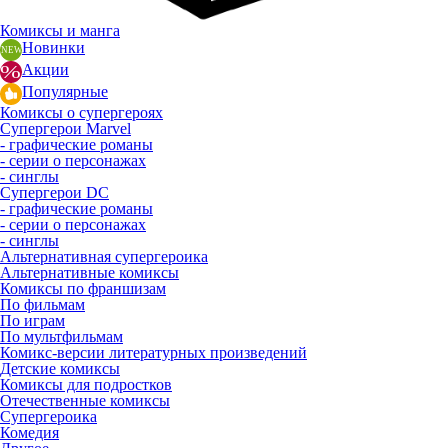
Комиксы и манга
Новинки
Акции
Популярные
Комиксы о супергероях
Супергерои Marvel
- графические романы
- серии о персонажах
- синглы
Супергерои DC
- графические романы
- серии о персонажах
- синглы
Альтернативная супергероика
Альтернативные комиксы
Комиксы по франшизам
По фильмам
По играм
По мультфильмам
Комикс-версии литературных произведений
Детские комиксы
Комиксы для подростков
Отечественные комиксы
Супергероика
Комедия