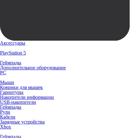
Аксессуары
PlayStation 5
Геймпады
Дополнительное оборудование
PC
Мыши
Коврики для мышек
Гарнитуры
Накопители информации
USB-накопители
Геймпады
Рули
Кабели
Зарядные устройства
Xbox
Геймпады