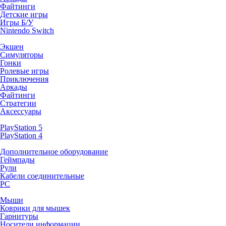
Файтинги
Детские игры
Игры Б/У
Nintendo Switch
Экшен
Симуляторы
Гонки
Ролевые игры
Приключения
Аркады
Файтинги
Стратегии
Аксессуары
PlayStation 5
PlayStation 4
Дополнительное оборудование
Геймпады
Рули
Кабели соединительные
PC
Мыши
Коврики для мышек
Гарнитуры
Носители информации