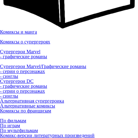
Комиксы и манга
Комиксы о супергероях
Супергерои Marvel
- графические романы
Супергерои Marvel/Графические романы
- серии о персонажах
- синглы
Супергерои DC
- графические романы
- серии о персонажах
- синглы
Альтернативная супергероика
Альтернативные комиксы
Комиксы по франшизам
По фильмам
По играм
По мультфильмам
Комикс-версии литературных произведений