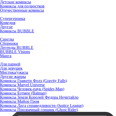
Детские комиксы
Комиксы для подростков
Отечественные комиксы
Супергероика
Комедия
Другое
Комиксы BUBBLE
Синглы
Сборники
Легенды BUBBLE
BUBBLE Visions
Манга
Для парней
Для девушек
Мистика/ужасы
Другие жанры
Комиксы Гравити Фолз (Gravity Falls)
Комиксы Marvel Universe
Комиксы Человек-паук (Spider-Man)
Комиксы Бэтмен (Batman)
Комиксы Земля Королей Федора Нечитайло
Комиксы Майор Гром
Комиксы Лига справедливости (Justice League)
Комиксы Призрачный гонщик (Ghost Rider)