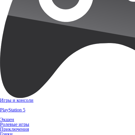
Игры и консоли
PlayStation 5
Экшен
Ролевые игры
Приключения
Гонки