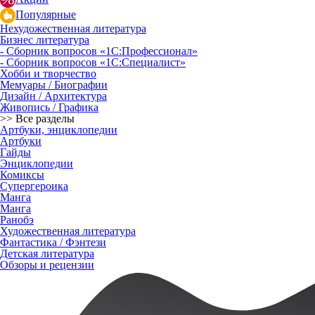
Популярные
Нехудожественная литература
Бизнес литература
- Сборник вопросов «1С:Профессионал»
- Сборник вопросов «1С:Специалист»
Хобби и творчество
Мемуары / Биографии
Дизайн / Архитектура
Живопись / Графика
>> Все разделы
Артбуки, энциклопедии
Артбуки
Гайды
Энциклопедии
Комиксы
Супергероика
Манга
Манга
Ранобэ
Художественная литература
Фантастика / Фэнтези
Детская литература
Обзоры и рецензии