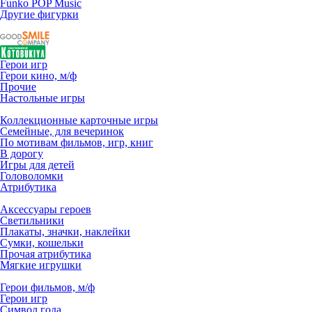
Funko POP Music
Другие фигурки
Герои игр
Герои кино, м/ф
Прочие
Настольные игры
Коллекционные карточные игры
Семейные, для вечеринок
По мотивам фильмов, игр, книг
В дорогу
Игры для детей
Головоломки
Атрибутика
Аксессуары героев
Светильники
Плакаты, значки, наклейки
Сумки, кошельки
Прочая атрибутика
Мягкие игрушки
Герои фильмов, м/ф
Герои игр
Символ года