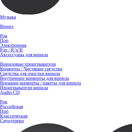
Музыка
Винил
Рок
Поп
Электронная
Рэп / R’n’B
Аксессуары для винила
Виниловые проигрыватели
Конверты / Чистящие средства
Средства для очистки винила
Внутренние конверты для винила
Внешние конверты / пакеты для винила
Проигрыватели винила
Audio CD
Рок
Российская
Поп
Классическая
Саундтреки