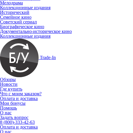
Мелодрама
Коллекционные издания
Исторический
Семейное кино
Советский сериал
Биографическое кино
Документально-историческое кино
Коллекционные издания
Trade-In
Обзоры
Новости
Где купить
Что с моим заказом?
Оплата и доставка
Мои бонусы
Помощь
О нас
Задать вопрос
8 (800)-333-42-63
Оплата и доставка
О нас