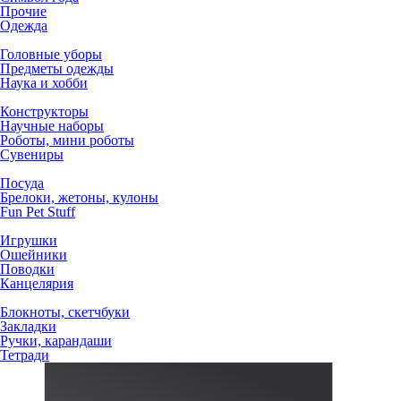
Прочие
Одежда
Головные уборы
Предметы одежды
Наука и хобби
Конструкторы
Научные наборы
Роботы, мини роботы
Сувениры
Посуда
Брелоки, жетоны, кулоны
Fun Pet Stuff
Игрушки
Ошейники
Поводки
Канцелярия
Блокноты, скетчбуки
Закладки
Ручки, карандаши
Тетради