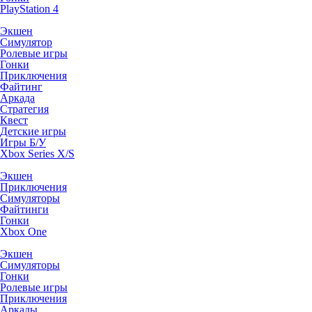
PlayStation 4
Экшен
Симулятор
Ролевые игры
Гонки
Приключения
Файтинг
Аркада
Стратегия
Квест
Детские игры
Игры Б/У
Xbox Series X/S
Экшен
Приключения
Симуляторы
Файтинги
Гонки
Xbox One
Экшен
Симуляторы
Гонки
Ролевые игры
Приключения
Аркады