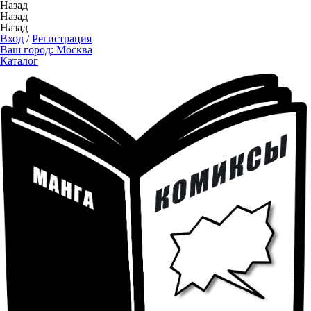
Назад
Назад
Назад
Вход
/
Регистрация
Ваш город:
Москва
Каталог