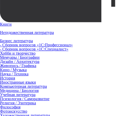
Книги
Нехудожественная литература
Бизнес литература
- Сборник вопросов «1С:Профессионал»
- Сборник вопросов «1С:Специалист»
Хобби и творчество
Мемуары / Биографии
Дизайн / Архитектура
Живопись / Графика
Кино / Музыка
Наука / Техника
История
Иностранные языки
Компьютерная литература
Медицина / Биология
Учебная литература
Психология / Саморазвитие
Религия / Эзотерика
Философия
Фотоискусство
Художественная литература