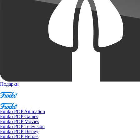
Подарки
Funko POP Animation
Funko POP Games
Funko POP Movies
Funko POP Television
Funko POP Disney
Funko POP Heroes