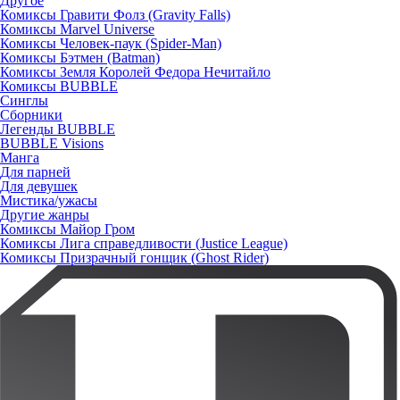
Другое
Комиксы Гравити Фолз (Gravity Falls)
Комиксы Marvel Universe
Комиксы Человек-паук (Spider-Man)
Комиксы Бэтмен (Batman)
Комиксы Земля Королей Федора Нечитайло
Комиксы BUBBLE
Синглы
Сборники
Легенды BUBBLE
BUBBLE Visions
Манга
Для парней
Для девушек
Мистика/ужасы
Другие жанры
Комиксы Майор Гром
Комиксы Лига справедливости (Justice League)
Комиксы Призрачный гонщик (Ghost Rider)