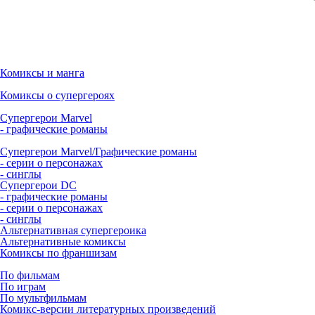
Комиксы и манга
Комиксы о супергероях
Супергерои Marvel
- графические романы
Супергерои Marvel/Графические романы
- серии о персонажах
- синглы
Супергерои DC
- графические романы
- серии о персонажах
- синглы
Альтернативная супергероика
Альтернативные комиксы
Комиксы по франшизам
По фильмам
По играм
По мультфильмам
Комикс-версии литературных произведений