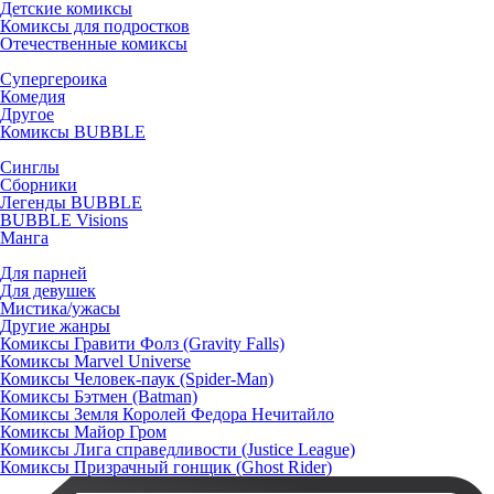
Детские комиксы
Комиксы для подростков
Отечественные комиксы
Супергероика
Комедия
Другое
Комиксы BUBBLE
Синглы
Сборники
Легенды BUBBLE
BUBBLE Visions
Манга
Для парней
Для девушек
Мистика/ужасы
Другие жанры
Комиксы Гравити Фолз (Gravity Falls)
Комиксы Marvel Universe
Комиксы Человек-паук (Spider-Man)
Комиксы Бэтмен (Batman)
Комиксы Земля Королей Федора Нечитайло
Комиксы Майор Гром
Комиксы Лига справедливости (Justice League)
Комиксы Призрачный гонщик (Ghost Rider)