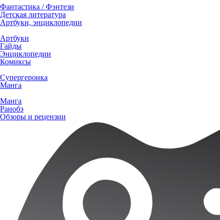
Фантастика / Фэнтези
Детская литература
Артбуки, энциклопедии
Артбуки
Гайды
Энциклопедии
Комиксы
Супергероика
Манга
Манга
Ранобэ
Обзоры и рецензии