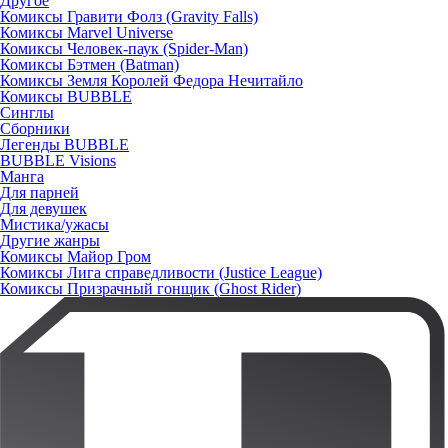
Другое
Комиксы Гравити Фолз (Gravity Falls)
Комиксы Marvel Universe
Комиксы Человек-паук (Spider-Man)
Комиксы Бэтмен (Batman)
Комиксы Земля Королей Федора Нечитайло
Комиксы BUBBLE
Синглы
Сборники
Легенды BUBBLE
BUBBLE Visions
Манга
Для парней
Для девушек
Мистика/ужасы
Другие жанры
Комиксы Майор Гром
Комиксы Лига справедливости (Justice League)
Комиксы Призрачный гонщик (Ghost Rider)