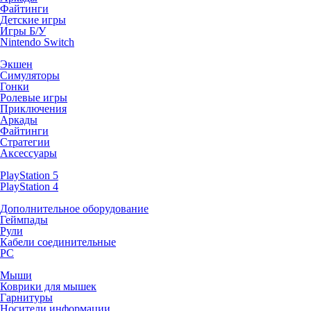
Файтинги
Детские игры
Игры Б/У
Nintendo Switch
Экшен
Симуляторы
Гонки
Ролевые игры
Приключения
Аркады
Файтинги
Стратегии
Аксессуары
PlayStation 5
PlayStation 4
Дополнительное оборудование
Геймпады
Рули
Кабели соединительные
PC
Мыши
Коврики для мышек
Гарнитуры
Носители информации