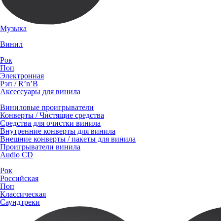
Музыка
Винил
Рок
Поп
Электронная
Рэп / R’n’B
Аксессуары для винила
Виниловые проигрыватели
Конверты / Чистящие средства
Средства для очистки винила
Внутренние конверты для винила
Внешние конверты / пакеты для винила
Проигрыватели винила
Audio CD
Рок
Российская
Поп
Классическая
Саундтреки