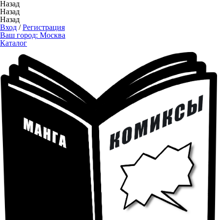
Назад
Назад
Назад
Вход
/
Регистрация
Ваш город:
Москва
Каталог