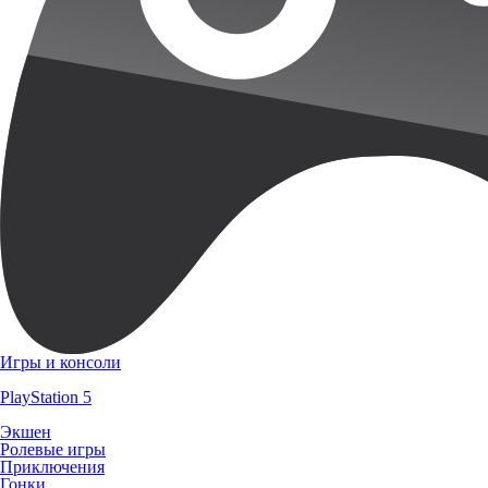
Игры и консоли
PlayStation 5
Экшен
Ролевые игры
Приключения
Гонки