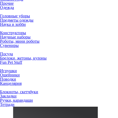
Прочие
Одежда
Головные уборы
Предметы одежды
Наука и хобби
Конструкторы
Научные наборы
Роботы, мини роботы
Сувениры
Посуда
Брелоки, жетоны, кулоны
Fun Pet Stuff
Игрушки
Ошейники
Поводки
Канцелярия
Блокноты, скетчбуки
Закладки
Ручки, карандаши
Тетради