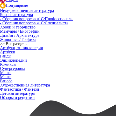
Популярные
Нехудожественная литература
Бизнес литература
- Сборник вопросов «1С:Профессионал»
- Сборник вопросов «1С:Специалист»
Хобби и творчество
Мемуары / Биографии
Дизайн / Архитектура
Живопись / Графика
>> Все разделы
Артбуки, энциклопедии
Артбуки
Гайды
Энциклопедии
Комиксы
Супергероика
Манга
Манга
Ранобэ
Художественная литература
Фантастика / Фэнтези
Детская литература
Обзоры и рецензии