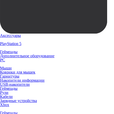
Аксессуары
PlayStation 5
Геймпады
Дополнительное оборудование
PC
Мыши
Коврики для мышек
Гарнитуры
Накопители информации
USB-накопители
Геймпады
Рули
Кабели
Зарядные устройства
Xbox
Геймпады