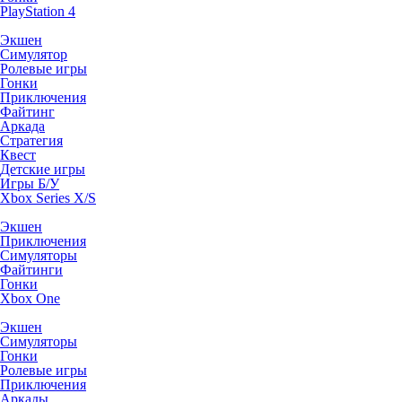
PlayStation 4
Экшен
Симулятор
Ролевые игры
Гонки
Приключения
Файтинг
Аркада
Стратегия
Квест
Детские игры
Игры Б/У
Xbox Series X/S
Экшен
Приключения
Симуляторы
Файтинги
Гонки
Xbox One
Экшен
Симуляторы
Гонки
Ролевые игры
Приключения
Аркады