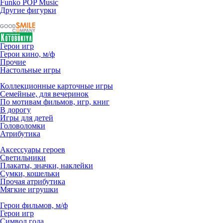
Funko POP Music
Другие фигурки
Герои игр
Герои кино, м/ф
Прочие
Настольные игры
Коллекционные карточные игры
Семейные, для вечеринок
По мотивам фильмов, игр, книг
В дорогу
Игры для детей
Головоломки
Атрибутика
Аксессуары героев
Светильники
Плакаты, значки, наклейки
Сумки, кошельки
Прочая атрибутика
Мягкие игрушки
Герои фильмов, м/ф
Герои игр
Символ года