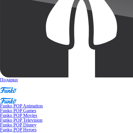
Подарки
Funko POP Animation
Funko POP Games
Funko POP Movies
Funko POP Television
Funko POP Disney
Funko POP Heroes