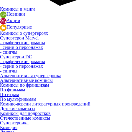
Комиксы и манга
Новинки
Акции
Популярные
Комиксы о супергероях
Супергерои Marvel
- графические романы
- серии о персонажах
- синглы
Супергерои DC
- графические романы
- серии о персонажах
- синглы
Альтернативная супергероика
Альтернативные комиксы
Комиксы по франшизам
По фильмам
По играм
По мультфильмам
Комикс-версии литературных произведений
Детские комиксы
Комиксы для подростков
Отечественные комиксы
Супергероика
Комедия