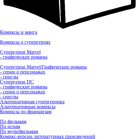
Комиксы и манга
Комиксы о супергероях
Супергерои Marvel
- графические романы
Супергерои Marvel/Графические романы
- серии о персонажах
- синглы
Супергерои DC
- графические романы
- серии о персонажах
- синглы
Альтернативная супергероика
Альтернативные комиксы
Комиксы по франшизам
По фильмам
По играм
По мультфильмам
Комикс-версии литературных произведений