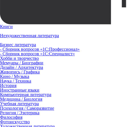
Книги
Нехудожественная литература
Бизнес литература
- Сборник вопросов «1С:Профессионал»
- Сборник вопросов «1С:Специалист»
Хобби и творчество
Мемуары / Биографии
Дизайн / Архитектура
Живопись / Графика
Кино / Музыка
Наука / Техника
История
Иностранные языки
Компьютерная литература
Медицина / Биология
Учебная литература
Психология / Саморазвитие
Религия / Эзотерика
Философия
Фотоискусство
Художественная литература