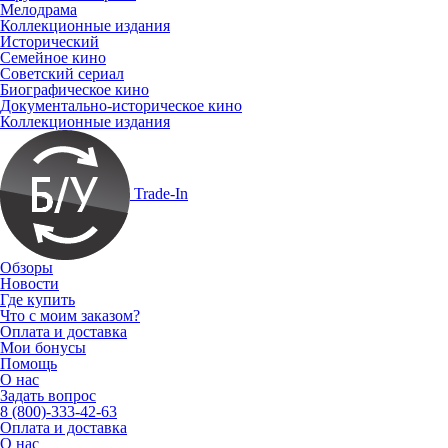
Мелодрама
Коллекционные издания
Исторический
Семейное кино
Советский сериал
Биографическое кино
Документально-историческое кино
Коллекционные издания
Trade-In
Обзоры
Новости
Где купить
Что с моим заказом?
Оплата и доставка
Мои бонусы
Помощь
О нас
Задать вопрос
8 (800)-333-42-63
Оплата и доставка
О нас