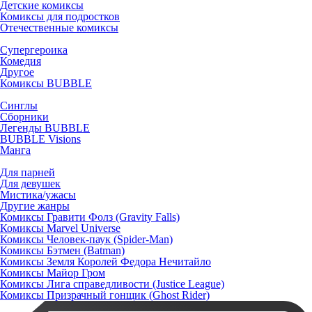
Детские комиксы
Комиксы для подростков
Отечественные комиксы
Супергероика
Комедия
Другое
Комиксы BUBBLE
Синглы
Сборники
Легенды BUBBLE
BUBBLE Visions
Манга
Для парней
Для девушек
Мистика/ужасы
Другие жанры
Комиксы Гравити Фолз (Gravity Falls)
Комиксы Marvel Universe
Комиксы Человек-паук (Spider-Man)
Комиксы Бэтмен (Batman)
Комиксы Земля Королей Федора Нечитайло
Комиксы Майор Гром
Комиксы Лига справедливости (Justice League)
Комиксы Призрачный гонщик (Ghost Rider)