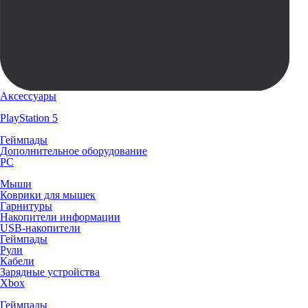
Аксессуары
PlayStation 5
Геймпады
Дополнительное оборудование
PC
Мыши
Коврики для мышек
Гарнитуры
Накопители информации
USB-накопители
Геймпады
Рули
Кабели
Зарядные устройства
Xbox
Геймпады