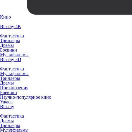
Кино
Blu-ray 4K
Фантастика
Триллеры
Драмы
Боевики
Мультфильмы
Blu-ray 3D
Фантастика
Мультфильмы
Триллеры
Драмы
Приключения
Боевики
Научно-популярное кино
Ужасы
Blu-ray
Фантастика
Драмы
Триллеры
Мультфильмы