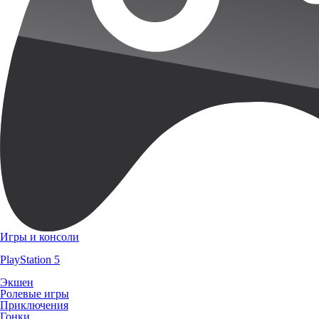
Игры и консоли
PlayStation 5
Экшен
Ролевые игры
Приключения
Гонки