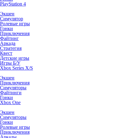
PlayStation 4
Экшен
Симулятор
Ролевые игры
Гонки
Приключения
Файтинг
Аркада
Стратегия
Квест
Детские игры
Игры Б/У
Xbox Series X/S
Экшен
Приключения
Симуляторы
Файтинги
Гонки
Xbox One
Экшен
Симуляторы
Гонки
Ролевые игры
Приключения
Аркады