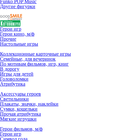
Funko POP Music
Другие фигурки
Герои игр
Герои кино, м/ф
Прочие
Настольные игры
Коллекционные карточные игры
Семейные, для вечеринок
По мотивам фильмов, игр, книг
В дорогу
Игры для детей
Головоломки
Атрибутика
Аксессуары героев
Светильники
Плакаты, значки, наклейки
Сумки, кошельки
Прочая атрибутика
Мягкие игрушки
Герои фильмов, м/ф
Герои игр
Символ года