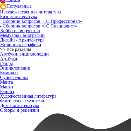
Популярные
Нехудожественная литература
Бизнес литература
- Сборник вопросов «1С:Профессионал»
- Сборник вопросов «1С:Специалист»
Хобби и творчество
Мемуары / Биографии
Дизайн / Архитектура
Живопись / Графика
>> Все разделы
Артбуки, энциклопедии
Артбуки
Гайды
Энциклопедии
Комиксы
Супергероика
Манга
Манга
Ранобэ
Художественная литература
Фантастика / Фэнтези
Детская литература
Обзоры и рецензии