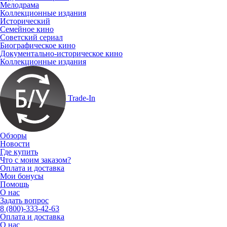
Мелодрама
Коллекционные издания
Исторический
Семейное кино
Советский сериал
Биографическое кино
Документально-историческое кино
Коллекционные издания
Trade-In
Обзоры
Новости
Где купить
Что с моим заказом?
Оплата и доставка
Мои бонусы
Помощь
О нас
Задать вопрос
8 (800)-333-42-63
Оплата и доставка
О нас