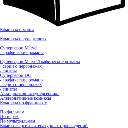
Комиксы и манга
Комиксы о супергероях
Супергерои Marvel
- графические романы
Супергерои Marvel/Графические романы
- серии о персонажах
- синглы
Супергерои DC
- графические романы
- серии о персонажах
- синглы
Альтернативная супергероика
Альтернативные комиксы
Комиксы по франшизам
По фильмам
По играм
По мультфильмам
Комикс-версии литературных произведений