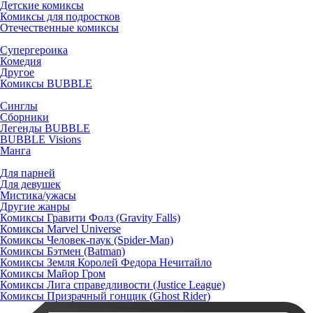
Детские комиксы
Комиксы для подростков
Отечественные комиксы
Супергероика
Комедия
Другое
Комиксы BUBBLE
Синглы
Сборники
Легенды BUBBLE
BUBBLE Visions
Манга
Для парней
Для девушек
Мистика/ужасы
Другие жанры
Комиксы Гравити Фолз (Gravity Falls)
Комиксы Marvel Universe
Комиксы Человек-паук (Spider-Man)
Комиксы Бэтмен (Batman)
Комиксы Земля Королей Федора Нечитайло
Комиксы Майор Гром
Комиксы Лига справедливости (Justice League)
Комиксы Призрачный гонщик (Ghost Rider)