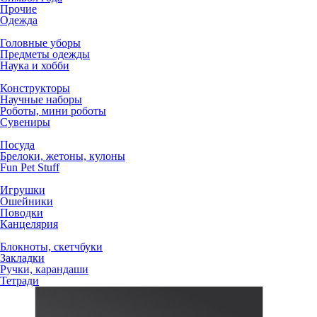
Прочие
Одежда
Головные уборы
Предметы одежды
Наука и хобби
Конструкторы
Научные наборы
Роботы, мини роботы
Сувениры
Посуда
Брелоки, жетоны, кулоны
Fun Pet Stuff
Игрушки
Ошейники
Поводки
Канцелярия
Блокноты, скетчбуки
Закладки
Ручки, карандаши
Тетради