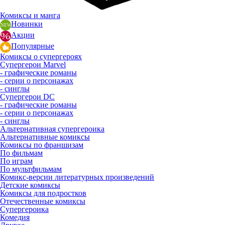
Комиксы и манга
Новинки
Акции
Популярные
Комиксы о супергероях
Супергерои Marvel
- графические романы
- серии о персонажах
- синглы
Супергерои DC
- графические романы
- серии о персонажах
- синглы
Альтернативная супергероика
Альтернативные комиксы
Комиксы по франшизам
По фильмам
По играм
По мультфильмам
Комикс-версии литературных произведений
Детские комиксы
Комиксы для подростков
Отечественные комиксы
Супергероика
Комедия