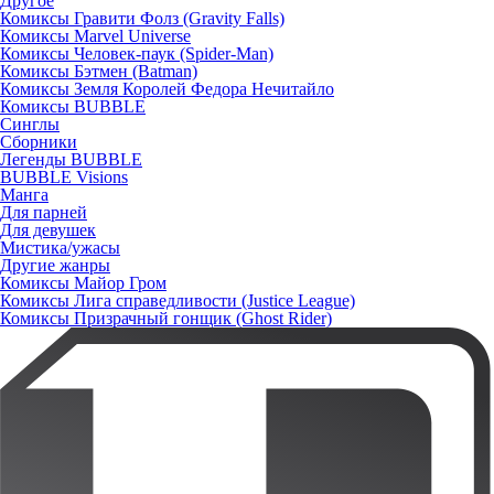
Другое
Комиксы Гравити Фолз (Gravity Falls)
Комиксы Marvel Universe
Комиксы Человек-паук (Spider-Man)
Комиксы Бэтмен (Batman)
Комиксы Земля Королей Федора Нечитайло
Комиксы BUBBLE
Синглы
Сборники
Легенды BUBBLE
BUBBLE Visions
Манга
Для парней
Для девушек
Мистика/ужасы
Другие жанры
Комиксы Майор Гром
Комиксы Лига справедливости (Justice League)
Комиксы Призрачный гонщик (Ghost Rider)