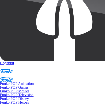
Подарки
Funko POP Animation
Funko POP Games
Funko POP Movies
Funko POP Television
Funko POP Disney
Funko POP Heroes