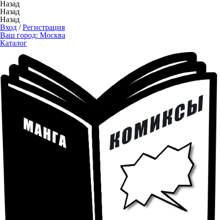
Назад
Назад
Назад
Вход
/
Регистрация
Ваш город:
Москва
Каталог