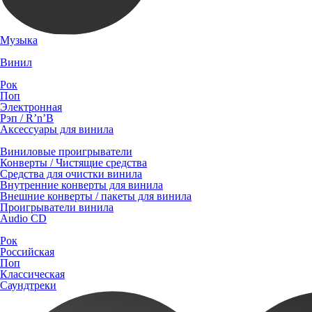
Музыка
Винил
Рок
Поп
Электронная
Рэп / R’n’B
Аксессуары для винила
Виниловые проигрыватели
Конверты / Чистящие средства
Средства для очистки винила
Внутренние конверты для винила
Внешние конверты / пакеты для винила
Проигрыватели винила
Audio CD
Рок
Российская
Поп
Классическая
Саундтреки