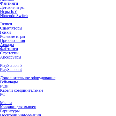
Файтинги
Детские игры
Игры Б/У
Nintendo Switch
Экшен
Симуляторы
Гонки
Ролевые игры
Приключения
Аркады
Файтинги
Стратегии
Аксессуары
PlayStation 5
PlayStation 4
Дополнительное оборудование
Геймпады
Рули
Кабели соединительные
PC
Мыши
Коврики для мышек
Гарнитуры
Носители информации