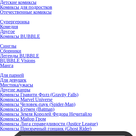
Детские комиксы
Комиксы для подростков
Отечественные комиксы
Супергероика
Комедия
Другое
Комиксы BUBBLE
Синглы
Сборники
Легенды BUBBLE
BUBBLE Visions
Манга
Для парней
Для девушек
Мистика/ужасы
Другие жанры
Комиксы Гравити Фолз (Gravity Falls)
Комиксы Marvel Universe
Комиксы Человек-паук (Spider-Man)
Комиксы Бэтмен (Batman)
Комиксы Земля Королей Федора Нечитайло
Комиксы Майор Гром
Комиксы Лига справедливости (Justice League)
Комиксы Призрачный гонщик (Ghost Rider)