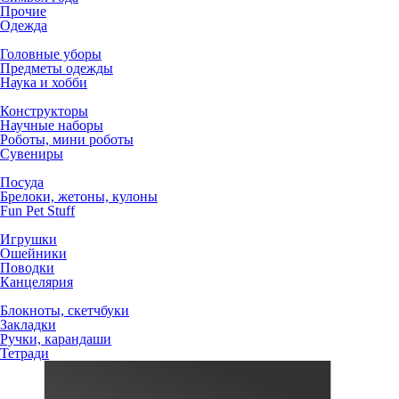
Прочие
Одежда
Головные уборы
Предметы одежды
Наука и хобби
Конструкторы
Научные наборы
Роботы, мини роботы
Сувениры
Посуда
Брелоки, жетоны, кулоны
Fun Pet Stuff
Игрушки
Ошейники
Поводки
Канцелярия
Блокноты, скетчбуки
Закладки
Ручки, карандаши
Тетради