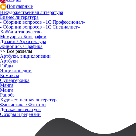
Популярные
Нехудожественная литература
Бизнес литература
- Сборник вопросов «1С:Профессионал»
- Сборник вопросов «1С:Специалист»
Хобби и творчество
Мемуары / Биографии
Дизайн / Архитектура
Живопись / Графика
>> Все разделы
Артбуки, энциклопедии
Артбуки
Гайды
Энциклопедии
Комиксы
Супергероика
Манга
Манга
Ранобэ
Художественная литература
Фантастика / Фэнтези
Детская литература
Обзоры и рецензии