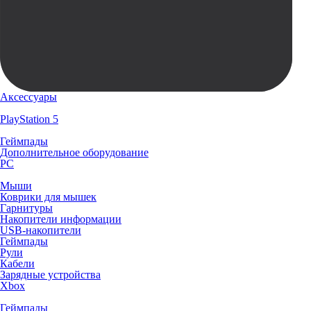
Аксессуары
PlayStation 5
Геймпады
Дополнительное оборудование
PC
Мыши
Коврики для мышек
Гарнитуры
Накопители информации
USB-накопители
Геймпады
Рули
Кабели
Зарядные устройства
Xbox
Геймпады