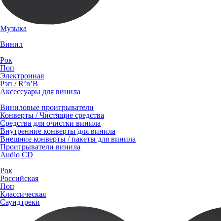
Музыка
Винил
Рок
Поп
Электронная
Рэп / R’n’B
Аксессуары для винила
Виниловые проигрыватели
Конверты / Чистящие средства
Средства для очистки винила
Внутренние конверты для винила
Внешние конверты / пакеты для винила
Проигрыватели винила
Audio CD
Рок
Российская
Поп
Классическая
Саундтреки