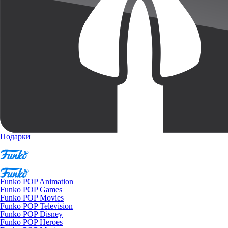
Подарки
Funko POP Animation
Funko POP Games
Funko POP Movies
Funko POP Television
Funko POP Disney
Funko POP Heroes