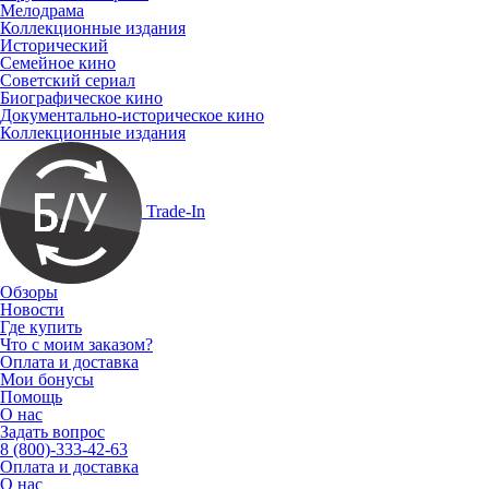
Мелодрама
Коллекционные издания
Исторический
Семейное кино
Советский сериал
Биографическое кино
Документально-историческое кино
Коллекционные издания
Trade-In
Обзоры
Новости
Где купить
Что с моим заказом?
Оплата и доставка
Мои бонусы
Помощь
О нас
Задать вопрос
8 (800)-333-42-63
Оплата и доставка
О нас