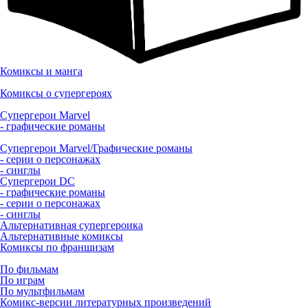
Комиксы и манга
Комиксы о супергероях
Супергерои Marvel
- графические романы
Супергерои Marvel/Графические романы
- серии о персонажах
- синглы
Супергерои DC
- графические романы
- серии о персонажах
- синглы
Альтернативная супергероика
Альтернативные комиксы
Комиксы по франшизам
По фильмам
По играм
По мультфильмам
Комикс-версии литературных произведений