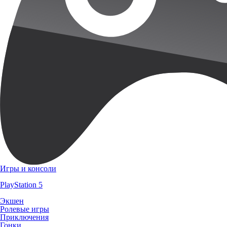
Игры и консоли
PlayStation 5
Экшен
Ролевые игры
Приключения
Гонки