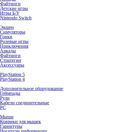
Файтинги
Детские игры
Игры Б/У
Nintendo Switch
Экшен
Симуляторы
Гонки
Ролевые игры
Приключения
Аркады
Файтинги
Стратегии
Аксессуары
PlayStation 5
PlayStation 4
Дополнительное оборудование
Геймпады
Рули
Кабели соединительные
PC
Мыши
Коврики для мышек
Гарнитуры
Носители информации