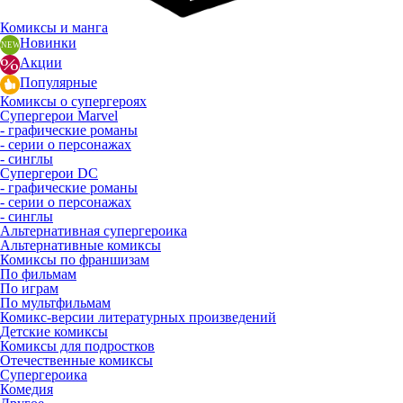
Комиксы и манга
Новинки
Акции
Популярные
Комиксы о супергероях
Супергерои Marvel
- графические романы
- серии о персонажах
- синглы
Супергерои DC
- графические романы
- серии о персонажах
- синглы
Альтернативная супергероика
Альтернативные комиксы
Комиксы по франшизам
По фильмам
По играм
По мультфильмам
Комикс-версии литературных произведений
Детские комиксы
Комиксы для подростков
Отечественные комиксы
Супергероика
Комедия