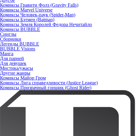
Другое
Комиксы Гравити Фолз (Gravity Falls)
Комиксы Marvel Universe
Комиксы Человек-паук (Spider-Man)
Комиксы Бэтмен (Batman)
Комиксы Земля Королей Федора Нечитайло
Комиксы BUBBLE
Синглы
Сборники
Легенды BUBBLE
BUBBLE Visions
Манга
Для парней
Для девушек
Мистика/ужасы
Другие жанры
Комиксы Майор Гром
Комиксы Лига справедливости (Justice League)
Комиксы Призрачный гонщик (Ghost Rider)