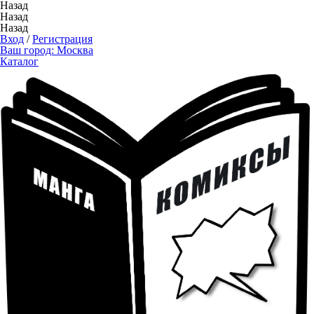
Назад
Назад
Назад
Вход
/
Регистрация
Ваш город:
Москва
Каталог