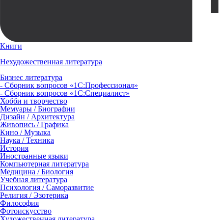
Книги
Нехудожественная литература
Бизнес литература
- Сборник вопросов «1С:Профессионал»
- Сборник вопросов «1С:Специалист»
Хобби и творчество
Мемуары / Биографии
Дизайн / Архитектура
Живопись / Графика
Кино / Музыка
Наука / Техника
История
Иностранные языки
Компьютерная литература
Медицина / Биология
Учебная литература
Психология / Саморазвитие
Религия / Эзотерика
Философия
Фотоискусство
Художественная литература