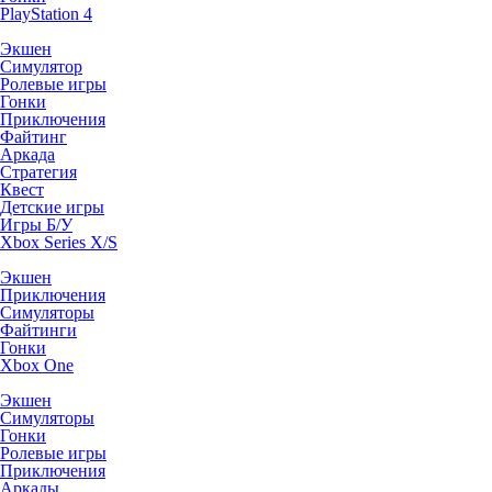
PlayStation 4
Экшен
Симулятор
Ролевые игры
Гонки
Приключения
Файтинг
Аркада
Стратегия
Квест
Детские игры
Игры Б/У
Xbox Series X/S
Экшен
Приключения
Симуляторы
Файтинги
Гонки
Xbox One
Экшен
Симуляторы
Гонки
Ролевые игры
Приключения
Аркады