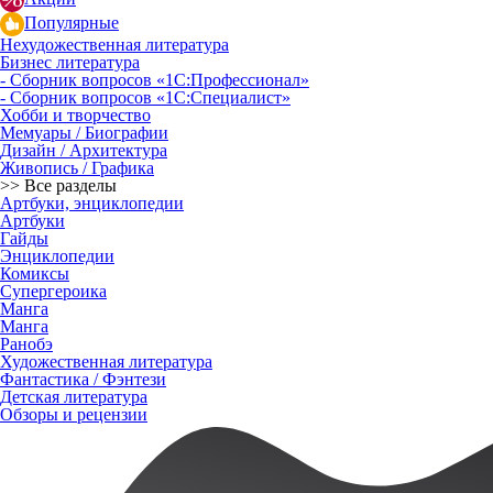
Популярные
Нехудожественная литература
Бизнес литература
- Сборник вопросов «1С:Профессионал»
- Сборник вопросов «1С:Специалист»
Хобби и творчество
Мемуары / Биографии
Дизайн / Архитектура
Живопись / Графика
>> Все разделы
Артбуки, энциклопедии
Артбуки
Гайды
Энциклопедии
Комиксы
Супергероика
Манга
Манга
Ранобэ
Художественная литература
Фантастика / Фэнтези
Детская литература
Обзоры и рецензии