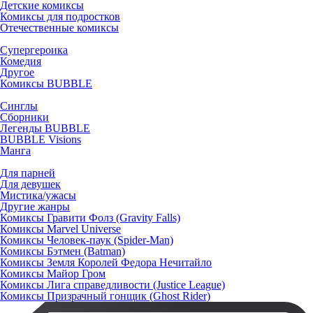
Детские комиксы
Комиксы для подростков
Отечественные комиксы
Супергероика
Комедия
Другое
Комиксы BUBBLE
Синглы
Сборники
Легенды BUBBLE
BUBBLE Visions
Манга
Для парней
Для девушек
Мистика/ужасы
Другие жанры
Комиксы Гравити Фолз (Gravity Falls)
Комиксы Marvel Universe
Комиксы Человек-паук (Spider-Man)
Комиксы Бэтмен (Batman)
Комиксы Земля Королей Федора Нечитайло
Комиксы Майор Гром
Комиксы Лига справедливости (Justice League)
Комиксы Призрачный гонщик (Ghost Rider)