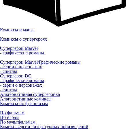
Комиксы и манга
Комиксы о супергероях
Супергерои Marvel
- графические романы
Супергерои Marvel/Графические романы
- серии о персонажах
- синглы
Супергерои DC
- графические романы
- серии о персонажах
- синглы
Альтернативная супергероика
Альтернативные комиксы
Комиксы по франшизам
По фильмам
По играм
По мультфильмам
Комикс-версии литературных произведений