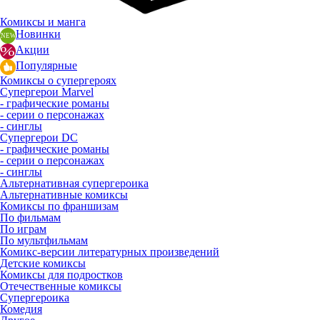
Комиксы и манга
Новинки
Акции
Популярные
Комиксы о супергероях
Супергерои Marvel
- графические романы
- серии о персонажах
- синглы
Супергерои DC
- графические романы
- серии о персонажах
- синглы
Альтернативная супергероика
Альтернативные комиксы
Комиксы по франшизам
По фильмам
По играм
По мультфильмам
Комикс-версии литературных произведений
Детские комиксы
Комиксы для подростков
Отечественные комиксы
Супергероика
Комедия