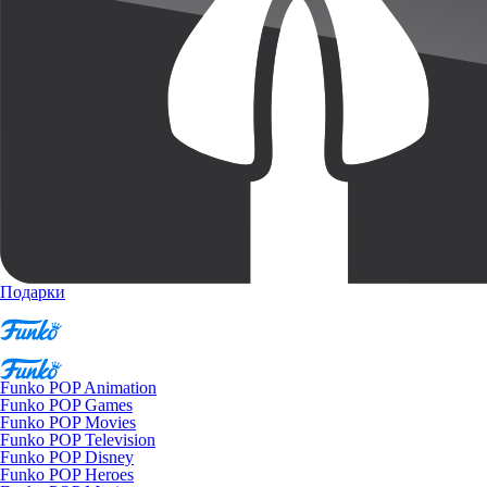
Подарки
Funko POP Animation
Funko POP Games
Funko POP Movies
Funko POP Television
Funko POP Disney
Funko POP Heroes