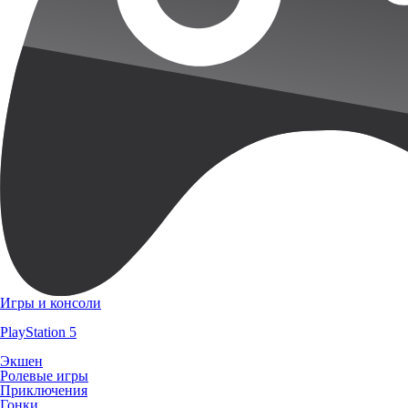
Игры и консоли
PlayStation 5
Экшен
Ролевые игры
Приключения
Гонки