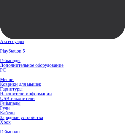
Аксессуары
PlayStation 5
Геймпады
Дополнительное оборудование
PC
Мыши
Коврики для мышек
Гарнитуры
Накопители информации
USB-накопители
Геймпады
Рули
Кабели
Зарядные устройства
Xbox
Геймпады