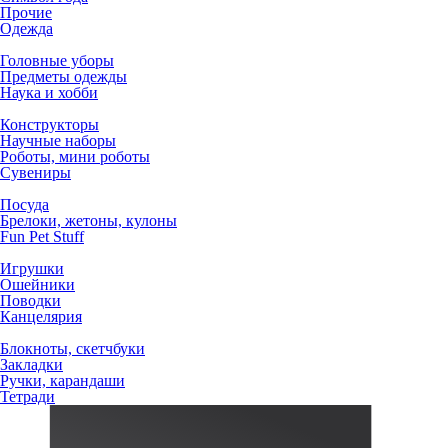
Прочие
Одежда
Головные уборы
Предметы одежды
Наука и хобби
Конструкторы
Научные наборы
Роботы, мини роботы
Сувениры
Посуда
Брелоки, жетоны, кулоны
Fun Pet Stuff
Игрушки
Ошейники
Поводки
Канцелярия
Блокноты, скетчбуки
Закладки
Ручки, карандаши
Тетради