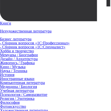
Книги
Нехудожественная литература
Бизнес литература
- Сборник вопросов «1С:Профессионал»
- Сборник вопросов «1С:Специалист»
Хобби и творчество
Мемуары / Биографии
Дизайн / Архитектура
Живопись / Графика
Кино / Музыка
Наука / Техника
История
Иностранные языки
Компьютерная литература
Медицина / Биология
Учебная литература
Психология / Саморазвитие
Религия / Эзотерика
Философия
Фотоискусство
Художественная литература