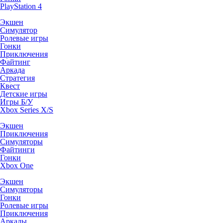
PlayStation 4
Экшен
Симулятор
Ролевые игры
Гонки
Приключения
Файтинг
Аркада
Стратегия
Квест
Детские игры
Игры Б/У
Xbox Series X/S
Экшен
Приключения
Симуляторы
Файтинги
Гонки
Xbox One
Экшен
Симуляторы
Гонки
Ролевые игры
Приключения
Аркады