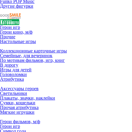
Funko POP Music
Другие фигурки
Герои игр
Герои кино, м/ф
Прочие
Настольные игры
Коллекционные карточные игры
Семейные, для вечеринок
По мотивам фильмов, игр, книг
В дорогу
Игры для детей
Головоломки
Атрибутика
Аксессуары героев
Светильники
Плакаты, значки, наклейки
Сумки, кошельки
Прочая атрибутика
Мягкие игрушки
Герои фильмов, м/ф
Герои игр
Символ года