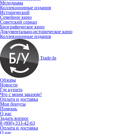
Мелодрама
Коллекционные издания
Исторический
Семейное кино
Советский сериал
Биографическое кино
Документально-историческое кино
Коллекционные издания
Trade-In
Обзоры
Новости
Где купить
Что с моим заказом?
Оплата и доставка
Мои бонусы
Помощь
О нас
Задать вопрос
8 (800)-333-42-63
Оплата и доставка
О нас