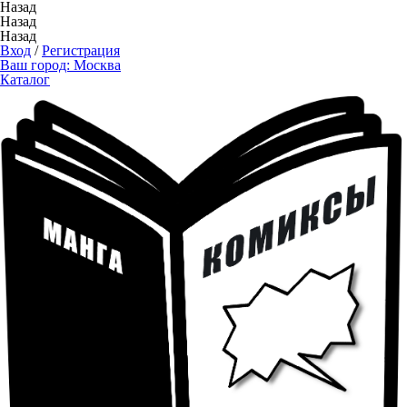
Назад
Назад
Назад
Вход
/
Регистрация
Ваш город:
Москва
Каталог