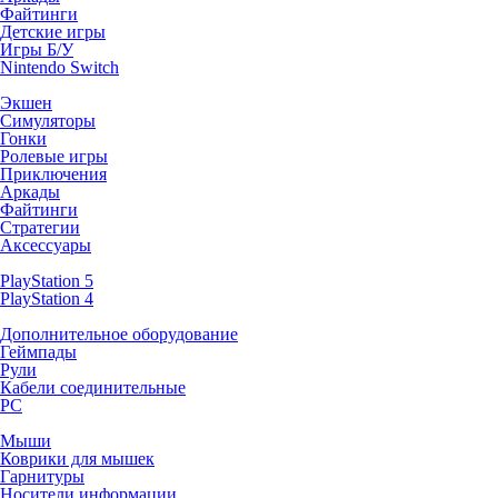
Файтинги
Детские игры
Игры Б/У
Nintendo Switch
Экшен
Симуляторы
Гонки
Ролевые игры
Приключения
Аркады
Файтинги
Стратегии
Аксессуары
PlayStation 5
PlayStation 4
Дополнительное оборудование
Геймпады
Рули
Кабели соединительные
PC
Мыши
Коврики для мышек
Гарнитуры
Носители информации