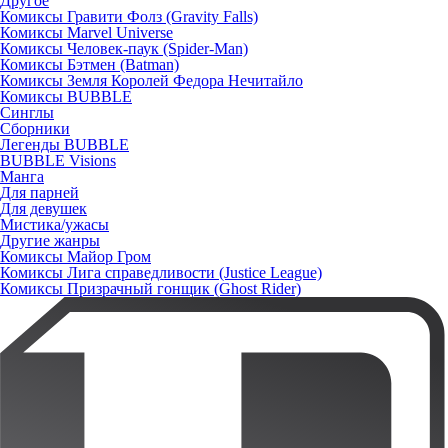
Другое
Комиксы Гравити Фолз (Gravity Falls)
Комиксы Marvel Universe
Комиксы Человек-паук (Spider-Man)
Комиксы Бэтмен (Batman)
Комиксы Земля Королей Федора Нечитайло
Комиксы BUBBLE
Синглы
Сборники
Легенды BUBBLE
BUBBLE Visions
Манга
Для парней
Для девушек
Мистика/ужасы
Другие жанры
Комиксы Майор Гром
Комиксы Лига справедливости (Justice League)
Комиксы Призрачный гонщик (Ghost Rider)