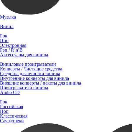
Музыка
Винил
Рок
Поп
Электронная
Рэп / R’n’B
Аксессуары для винила
Виниловые проигрыватели
Конверты / Чистящие средства
Средства для очистки винила
Внутренние конверты для винила
Внешние конверты / пакеты для винила
Проигрыватели винила
Audio CD
Рок
Российская
Поп
Классическая
Саундтреки