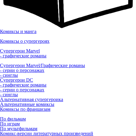
Комиксы и манга
Комиксы о супергероях
Супергерои Marvel
- графические романы
Супергерои Marvel/Графические романы
- серии о персонажах
- синглы
Супергерои DC
- графические романы
- серии о персонажах
- синглы
Альтернативная супергероика
Альтернативные комиксы
Комиксы по франшизам
По фильмам
По играм
По мультфильмам
Комикс-версии литературных произведений