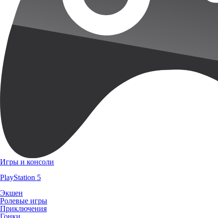
Игры и консоли
PlayStation 5
Экшен
Ролевые игры
Приключения
Гонки