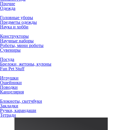
Прочие
Одежда
Головные уборы
Предметы одежды
Наука и хобби
Конструкторы
Научные наборы
Роботы, мини роботы
Сувениры
Посуда
Брелоки, жетоны, кулоны
Fun Pet Stuff
Игрушки
Ошейники
Поводки
Канцелярия
Блокноты, скетчбуки
Закладки
Ручки, карандаши
Тетради