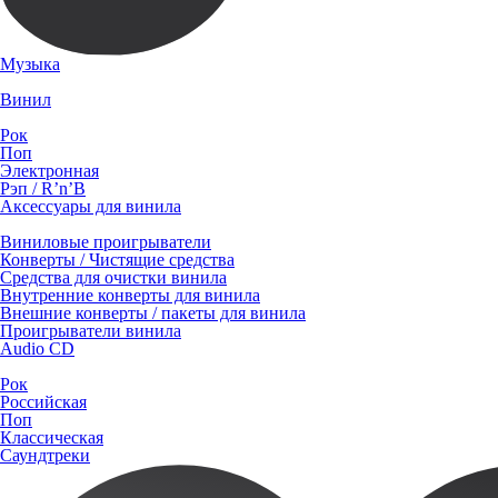
Музыка
Винил
Рок
Поп
Электронная
Рэп / R’n’B
Аксессуары для винила
Виниловые проигрыватели
Конверты / Чистящие средства
Средства для очистки винила
Внутренние конверты для винила
Внешние конверты / пакеты для винила
Проигрыватели винила
Audio CD
Рок
Российская
Поп
Классическая
Саундтреки