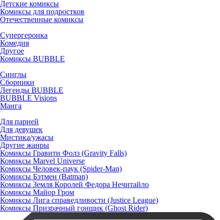
Детские комиксы
Комиксы для подростков
Отечественные комиксы
Супергероика
Комедия
Другое
Комиксы BUBBLE
Синглы
Сборники
Легенды BUBBLE
BUBBLE Visions
Манга
Для парней
Для девушек
Мистика/ужасы
Другие жанры
Комиксы Гравити Фолз (Gravity Falls)
Комиксы Marvel Universe
Комиксы Человек-паук (Spider-Man)
Комиксы Бэтмен (Batman)
Комиксы Земля Королей Федора Нечитайло
Комиксы Майор Гром
Комиксы Лига справедливости (Justice League)
Комиксы Призрачный гонщик (Ghost Rider)