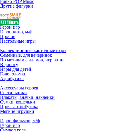
Funko POP Music
Другие фигурки
Герои игр
Герои кино, м/ф
Прочие
Настольные игры
Коллекционные карточные игры
Семейные, для вечеринок
По мотивам фильмов, игр, книг
В дорогу
Игры для детей
Головоломки
Атрибутика
Аксессуары героев
Светильники
Плакаты, значки, наклейки
Сумки, кошельки
Прочая атрибутика
Мягкие игрушки
Герои фильмов, м/ф
Герои игр
Символ года