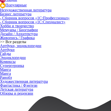
Популярные
Нехудожественная литература
Бизнес литература
- Сборник вопросов «1С:Профессионал»
- Сборник вопросов «1С:Специалист»
Хобби и творчество
Мемуары / Биографии
Дизайн / Архитектура
Живопись / Графика
>> Все разделы
Артбуки, энциклопедии
Артбуки
Гайды
Энциклопедии
Комиксы
Супергероика
Манга
Манга
Ранобэ
Художественная литература
Фантастика / Фэнтези
Детская литература
Обзоры и рецензии