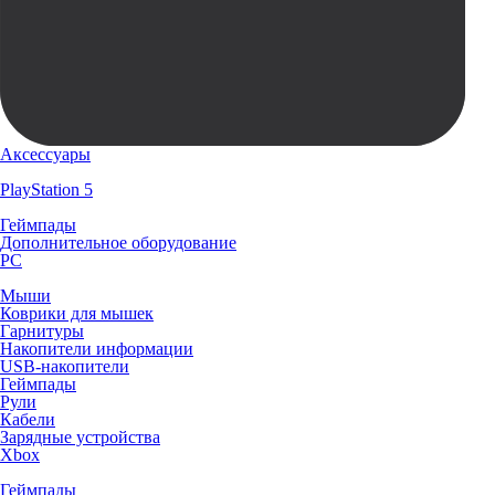
Аксессуары
PlayStation 5
Геймпады
Дополнительное оборудование
PC
Мыши
Коврики для мышек
Гарнитуры
Накопители информации
USB-накопители
Геймпады
Рули
Кабели
Зарядные устройства
Xbox
Геймпады