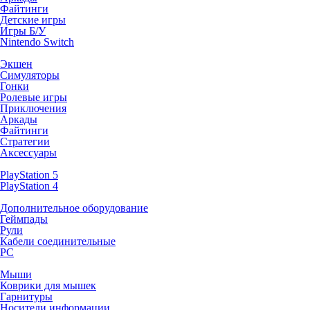
Файтинги
Детские игры
Игры Б/У
Nintendo Switch
Экшен
Симуляторы
Гонки
Ролевые игры
Приключения
Аркады
Файтинги
Стратегии
Аксессуары
PlayStation 5
PlayStation 4
Дополнительное оборудование
Геймпады
Рули
Кабели соединительные
PC
Мыши
Коврики для мышек
Гарнитуры
Носители информации