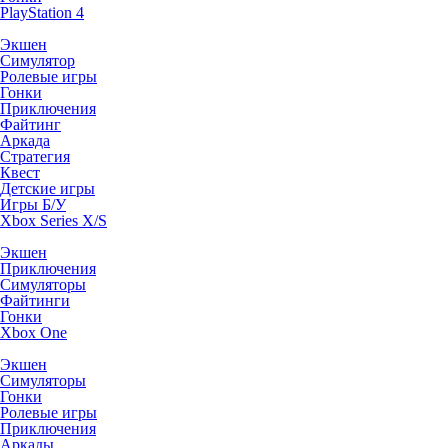
PlayStation 4
Экшен
Симулятор
Ролевые игры
Гонки
Приключения
Файтинг
Аркада
Стратегия
Квест
Детские игры
Игры Б/У
Xbox Series X/S
Экшен
Приключения
Симуляторы
Файтинги
Гонки
Xbox One
Экшен
Симуляторы
Гонки
Ролевые игры
Приключения
Аркады