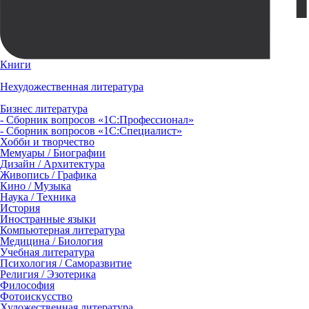
Книги
Нехудожественная литература
Бизнес литература
- Сборник вопросов «1С:Профессионал»
- Сборник вопросов «1С:Специалист»
Хобби и творчество
Мемуары / Биографии
Дизайн / Архитектура
Живопись / Графика
Кино / Музыка
Наука / Техника
История
Иностранные языки
Компьютерная литература
Медицина / Биология
Учебная литература
Психология / Саморазвитие
Религия / Эзотерика
Философия
Фотоискусство
Художественная литература