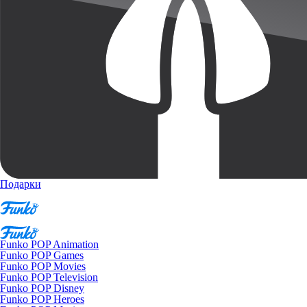
Подарки
Funko POP Animation
Funko POP Games
Funko POP Movies
Funko POP Television
Funko POP Disney
Funko POP Heroes