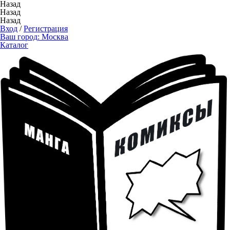
Назад
Назад
Назад
Вход
/
Регистрация
Ваш город:
Москва
Каталог