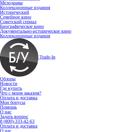
Мелодрама
Коллекционные издания
Исторический
Семейное кино
Советский сериал
Биографическое кино
Документально-историческое кино
Коллекционные издания
Trade-In
Обзоры
Новости
Где купить
Что с моим заказом?
Оплата и доставка
Мои бонусы
Помощь
О нас
Задать вопрос
8 (800)-333-42-63
Оплата и доставка
О нас