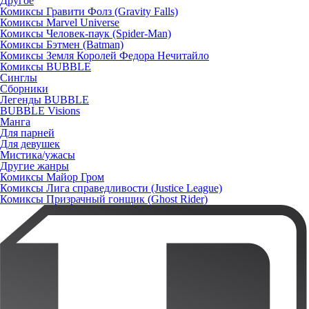
Другое
Комиксы Гравити Фолз (Gravity Falls)
Комиксы Marvel Universe
Комиксы Человек-паук (Spider-Man)
Комиксы Бэтмен (Batman)
Комиксы Земля Королей Федора Нечитайло
Комиксы BUBBLE
Синглы
Сборники
Легенды BUBBLE
BUBBLE Visions
Манга
Для парней
Для девушек
Мистика/ужасы
Другие жанры
Комиксы Майор Гром
Комиксы Лига справедливости (Justice League)
Комиксы Призрачный гонщик (Ghost Rider)