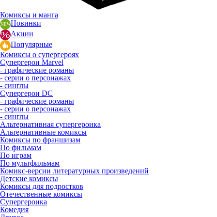
Комиксы и манга
Новинки
Акции
Популярные
Комиксы о супергероях
Супергерои Marvel
- графические романы
- серии о персонажах
- синглы
Супергерои DC
- графические романы
- серии о персонажах
- синглы
Альтернативная супергероика
Альтернативные комиксы
Комиксы по франшизам
По фильмам
По играм
По мультфильмам
Комикс-версии литературных произведений
Детские комиксы
Комиксы для подростков
Отечественные комиксы
Супергероика
Комедия