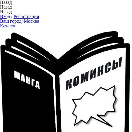
Назад
Назад
Назад
Вход
/
Регистрация
Ваш город:
Москва
Каталог