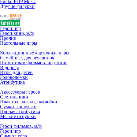
Funko POP Music
Другие фигурки
Герои игр
Герои кино, м/ф
Прочие
Настольные игры
Коллекционные карточные игры
Семейные, для вечеринок
По мотивам фильмов, игр, книг
В дорогу
Игры для детей
Головоломки
Атрибутика
Аксессуары героев
Светильники
Плакаты, значки, наклейки
Сумки, кошельки
Прочая атрибутика
Мягкие игрушки
Герои фильмов, м/ф
Герои игр
Символ года