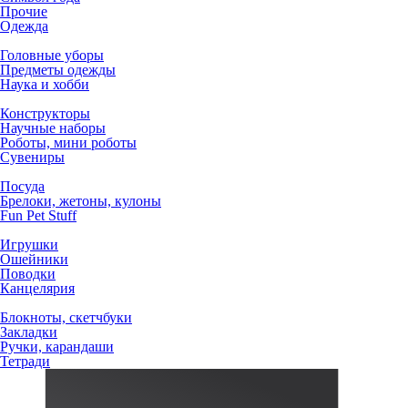
Прочие
Одежда
Головные уборы
Предметы одежды
Наука и хобби
Конструкторы
Научные наборы
Роботы, мини роботы
Сувениры
Посуда
Брелоки, жетоны, кулоны
Fun Pet Stuff
Игрушки
Ошейники
Поводки
Канцелярия
Блокноты, скетчбуки
Закладки
Ручки, карандаши
Тетради