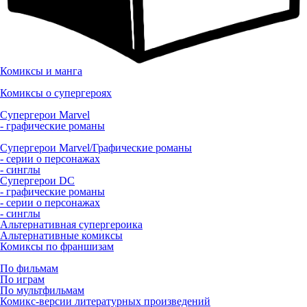
Комиксы и манга
Комиксы о супергероях
Супергерои Marvel
- графические романы
Супергерои Marvel/Графические романы
- серии о персонажах
- синглы
Супергерои DC
- графические романы
- серии о персонажах
- синглы
Альтернативная супергероика
Альтернативные комиксы
Комиксы по франшизам
По фильмам
По играм
По мультфильмам
Комикс-версии литературных произведений