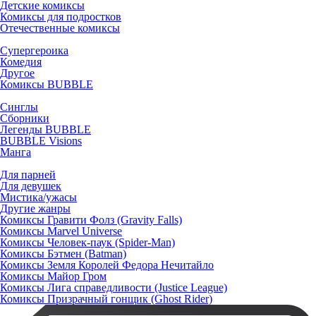
Детские комиксы
Комиксы для подростков
Отечественные комиксы
Супергероика
Комедия
Другое
Комиксы BUBBLE
Синглы
Сборники
Легенды BUBBLE
BUBBLE Visions
Манга
Для парней
Для девушек
Мистика/ужасы
Другие жанры
Комиксы Гравити Фолз (Gravity Falls)
Комиксы Marvel Universe
Комиксы Человек-паук (Spider-Man)
Комиксы Бэтмен (Batman)
Комиксы Земля Королей Федора Нечитайло
Комиксы Майор Гром
Комиксы Лига справедливости (Justice League)
Комиксы Призрачный гонщик (Ghost Rider)