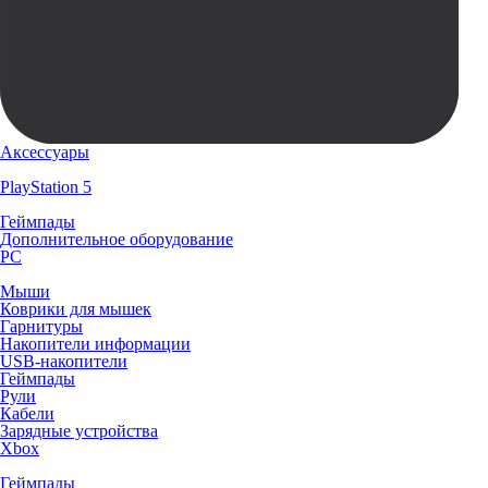
Аксессуары
PlayStation 5
Геймпады
Дополнительное оборудование
PC
Мыши
Коврики для мышек
Гарнитуры
Накопители информации
USB-накопители
Геймпады
Рули
Кабели
Зарядные устройства
Xbox
Геймпады