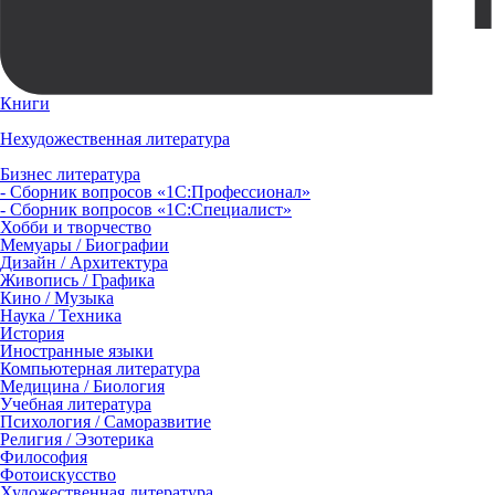
Книги
Нехудожественная литература
Бизнес литература
- Сборник вопросов «1С:Профессионал»
- Сборник вопросов «1С:Специалист»
Хобби и творчество
Мемуары / Биографии
Дизайн / Архитектура
Живопись / Графика
Кино / Музыка
Наука / Техника
История
Иностранные языки
Компьютерная литература
Медицина / Биология
Учебная литература
Психология / Саморазвитие
Религия / Эзотерика
Философия
Фотоискусство
Художественная литература