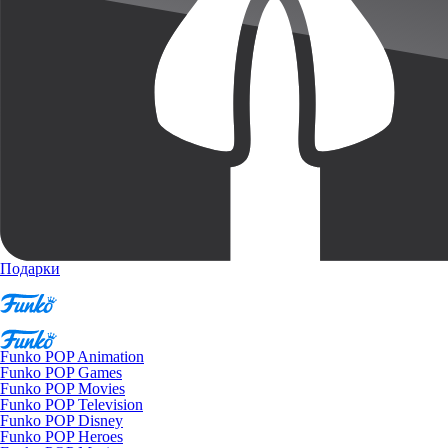
Подарки
Funko POP Animation
Funko POP Games
Funko POP Movies
Funko POP Television
Funko POP Disney
Funko POP Heroes