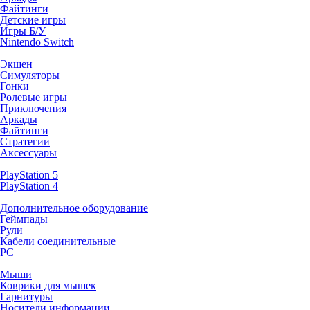
Файтинги
Детские игры
Игры Б/У
Nintendo Switch
Экшен
Симуляторы
Гонки
Ролевые игры
Приключения
Аркады
Файтинги
Стратегии
Аксессуары
PlayStation 5
PlayStation 4
Дополнительное оборудование
Геймпады
Рули
Кабели соединительные
PC
Мыши
Коврики для мышек
Гарнитуры
Носители информации