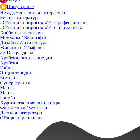
Популярные
Нехудожественная литература
Бизнес литература
- Сборник вопросов «1С:Профессионал»
- Сборник вопросов «1С:Специалист»
Хобби и творчество
Мемуары / Биографии
Дизайн / Архитектура
Живопись / Графика
>> Все разделы
Артбуки, энциклопедии
Артбуки
Гайды
Энциклопедии
Комиксы
Супергероика
Манга
Манга
Ранобэ
Художественная литература
Фантастика / Фэнтези
Детская литература
Обзоры и рецензии