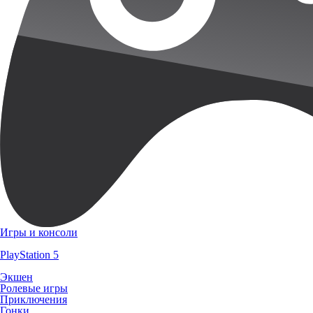
Игры и консоли
PlayStation 5
Экшен
Ролевые игры
Приключения
Гонки