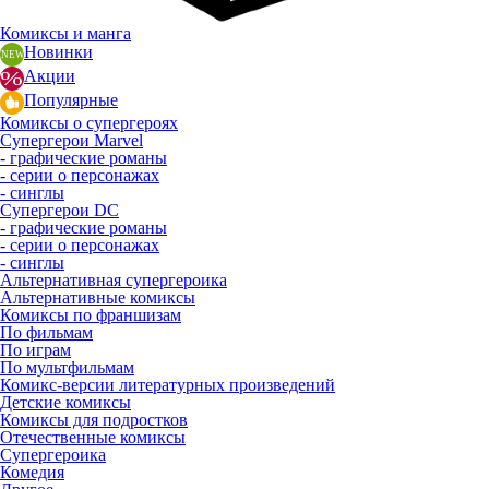
Комиксы и манга
Новинки
Акции
Популярные
Комиксы о супергероях
Супергерои Marvel
- графические романы
- серии о персонажах
- синглы
Супергерои DC
- графические романы
- серии о персонажах
- синглы
Альтернативная супергероика
Альтернативные комиксы
Комиксы по франшизам
По фильмам
По играм
По мультфильмам
Комикс-версии литературных произведений
Детские комиксы
Комиксы для подростков
Отечественные комиксы
Супергероика
Комедия