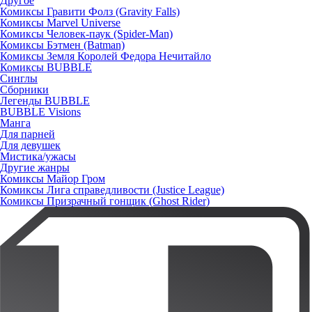
Другое
Комиксы Гравити Фолз (Gravity Falls)
Комиксы Marvel Universe
Комиксы Человек-паук (Spider-Man)
Комиксы Бэтмен (Batman)
Комиксы Земля Королей Федора Нечитайло
Комиксы BUBBLE
Синглы
Сборники
Легенды BUBBLE
BUBBLE Visions
Манга
Для парней
Для девушек
Мистика/ужасы
Другие жанры
Комиксы Майор Гром
Комиксы Лига справедливости (Justice League)
Комиксы Призрачный гонщик (Ghost Rider)