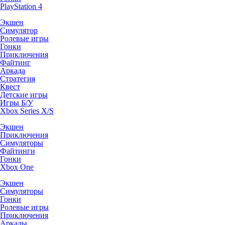
PlayStation 4
Экшен
Симулятор
Ролевые игры
Гонки
Приключения
Файтинг
Аркада
Стратегия
Квест
Детские игры
Игры Б/У
Xbox Series X/S
Экшен
Приключения
Симуляторы
Файтинги
Гонки
Xbox One
Экшен
Симуляторы
Гонки
Ролевые игры
Приключения
Аркады