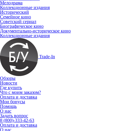
Мелодрама
Коллекционные издания
Исторический
Семейное кино
Советский сериал
Биографическое кино
Документально-историческое кино
Коллекционные издания
Trade-In
Обзоры
Новости
Где купить
Что с моим заказом?
Оплата и доставка
Мои бонусы
Помощь
О нас
Задать вопрос
8 (800)-333-42-63
Оплата и доставка
О нас