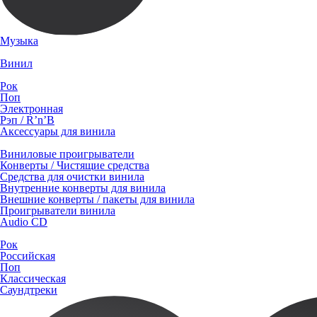
Музыка
Винил
Рок
Поп
Электронная
Рэп / R’n’B
Аксессуары для винила
Виниловые проигрыватели
Конверты / Чистящие средства
Средства для очистки винила
Внутренние конверты для винила
Внешние конверты / пакеты для винила
Проигрыватели винила
Audio CD
Рок
Российская
Поп
Классическая
Саундтреки