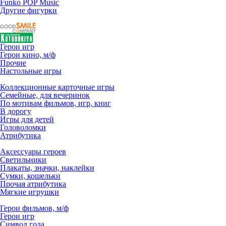
Funko POP Music
Другие фигурки
Герои игр
Герои кино, м/ф
Прочие
Настольные игры
Коллекционные карточные игры
Семейные, для вечеринок
По мотивам фильмов, игр, книг
В дорогу
Игры для детей
Головоломки
Атрибутика
Аксессуары героев
Светильники
Плакаты, значки, наклейки
Сумки, кошельки
Прочая атрибутика
Мягкие игрушки
Герои фильмов, м/ф
Герои игр
Символ года