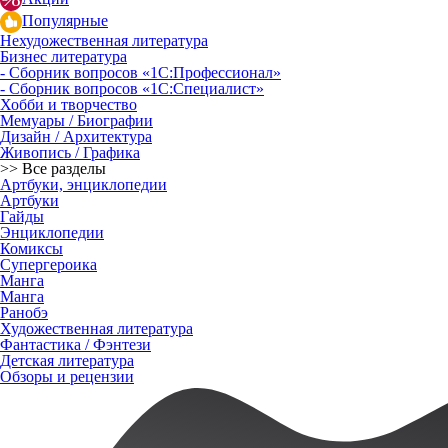
Популярные
Нехудожественная литература
Бизнес литература
- Сборник вопросов «1С:Профессионал»
- Сборник вопросов «1С:Специалист»
Хобби и творчество
Мемуары / Биографии
Дизайн / Архитектура
Живопись / Графика
>> Все разделы
Артбуки, энциклопедии
Артбуки
Гайды
Энциклопедии
Комиксы
Супергероика
Манга
Манга
Ранобэ
Художественная литература
Фантастика / Фэнтези
Детская литература
Обзоры и рецензии