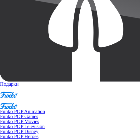
Подарки
Funko POP Animation
Funko POP Games
Funko POP Movies
Funko POP Television
Funko POP Disney
Funko POP Heroes