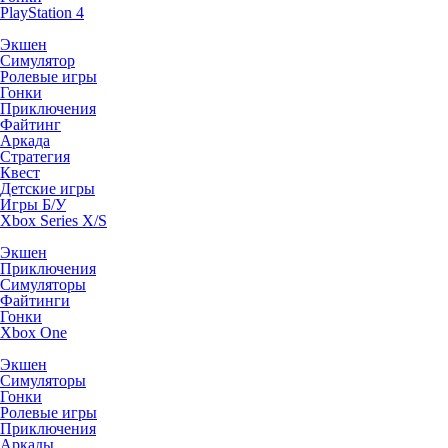
PlayStation 4
Экшен
Симулятор
Ролевые игры
Гонки
Приключения
Файтинг
Аркада
Стратегия
Квест
Детские игры
Игры Б/У
Xbox Series X/S
Экшен
Приключения
Симуляторы
Файтинги
Гонки
Xbox One
Экшен
Симуляторы
Гонки
Ролевые игры
Приключения
Аркады