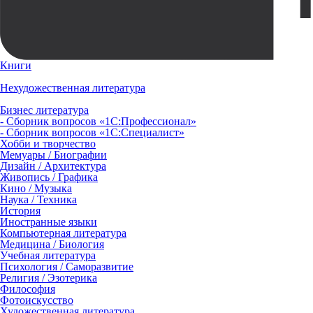
Книги
Нехудожественная литература
Бизнес литература
- Сборник вопросов «1С:Профессионал»
- Сборник вопросов «1С:Специалист»
Хобби и творчество
Мемуары / Биографии
Дизайн / Архитектура
Живопись / Графика
Кино / Музыка
Наука / Техника
История
Иностранные языки
Компьютерная литература
Медицина / Биология
Учебная литература
Психология / Саморазвитие
Религия / Эзотерика
Философия
Фотоискусство
Художественная литература