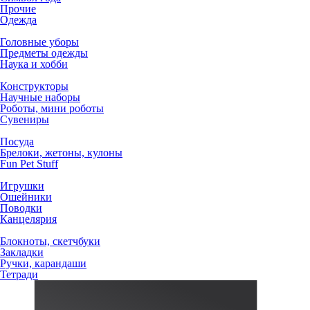
Прочие
Одежда
Головные уборы
Предметы одежды
Наука и хобби
Конструкторы
Научные наборы
Роботы, мини роботы
Сувениры
Посуда
Брелоки, жетоны, кулоны
Fun Pet Stuff
Игрушки
Ошейники
Поводки
Канцелярия
Блокноты, скетчбуки
Закладки
Ручки, карандаши
Тетради