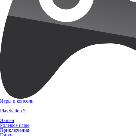
Игры и консоли
PlayStation 5
Экшен
Ролевые игры
Приключения
Гонки