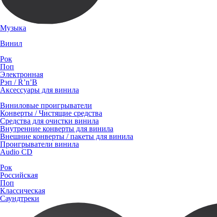
Музыка
Винил
Рок
Поп
Электронная
Рэп / R’n’B
Аксессуары для винила
Виниловые проигрыватели
Конверты / Чистящие средства
Средства для очистки винила
Внутренние конверты для винила
Внешние конверты / пакеты для винила
Проигрыватели винила
Audio CD
Рок
Российская
Поп
Классическая
Саундтреки