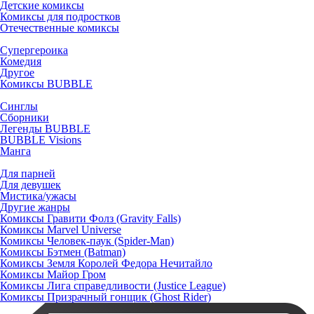
Детские комиксы
Комиксы для подростков
Отечественные комиксы
Супергероика
Комедия
Другое
Комиксы BUBBLE
Синглы
Сборники
Легенды BUBBLE
BUBBLE Visions
Манга
Для парней
Для девушек
Мистика/ужасы
Другие жанры
Комиксы Гравити Фолз (Gravity Falls)
Комиксы Marvel Universe
Комиксы Человек-паук (Spider-Man)
Комиксы Бэтмен (Batman)
Комиксы Земля Королей Федора Нечитайло
Комиксы Майор Гром
Комиксы Лига справедливости (Justice League)
Комиксы Призрачный гонщик (Ghost Rider)