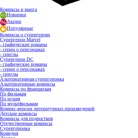
Комиксы и манга
Новинки
Акции
Популярные
Комиксы о супергероях
Супергерои Marvel
- графические романы
- серии о персонажах
- синглы
Супергерои DC
- графические романы
- серии о персонажах
- синглы
Альтернативная супергероика
Альтернативные комиксы
Комиксы по франшизам
По фильмам
По играм
По мультфильмам
Комикс-версии литературных произведений
Детские комиксы
Комиксы для подростков
Отечественные комиксы
Супергероика
Комедия