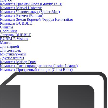
Другое
Комиксы Гравити Фолз (Gravity Falls)
Комиксы Marvel Universe
Комиксы Человек-паук (Spider-Man)
Комиксы Бэтмен (Batman)
Комиксы Земля Королей Федора Нечитайло
Комиксы BUBBLE
Синглы
Сборники
Легенды BUBBLE
BUBBLE Visions
Манга
Для парней
Для девушек
Мистика/ужасы
Другие жанры
Комиксы Майор Гром
Комиксы Лига справедливости (Justice League)
Комиксы Призрачный гонщик (Ghost Rider)