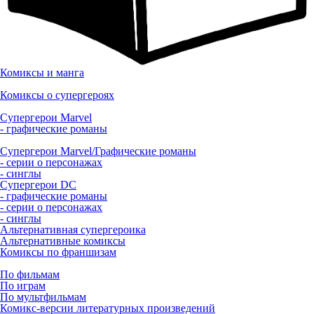
Комиксы и манга
Комиксы о супергероях
Супергерои Marvel
- графические романы
Супергерои Marvel/Графические романы
- серии о персонажах
- синглы
Супергерои DC
- графические романы
- серии о персонажах
- синглы
Альтернативная супергероика
Альтернативные комиксы
Комиксы по франшизам
По фильмам
По играм
По мультфильмам
Комикс-версии литературных произведений