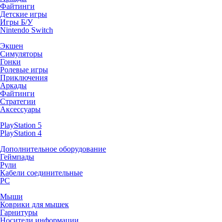
Файтинги
Детские игры
Игры Б/У
Nintendo Switch
Экшен
Симуляторы
Гонки
Ролевые игры
Приключения
Аркады
Файтинги
Стратегии
Аксессуары
PlayStation 5
PlayStation 4
Дополнительное оборудование
Геймпады
Рули
Кабели соединительные
PC
Мыши
Коврики для мышек
Гарнитуры
Носители информации