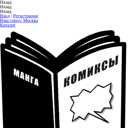
Назад
Назад
Назад
Вход
/
Регистрация
Ваш город:
Москва
Каталог