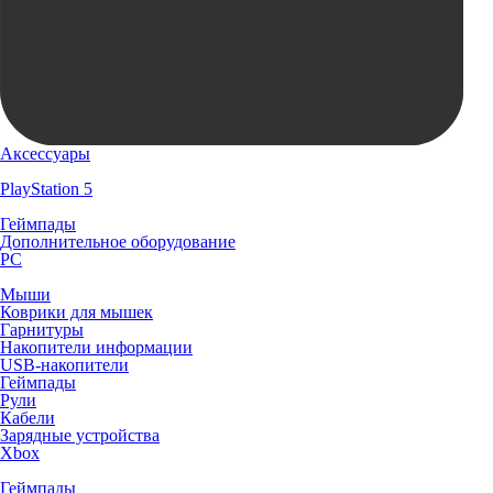
Аксессуары
PlayStation 5
Геймпады
Дополнительное оборудование
PC
Мыши
Коврики для мышек
Гарнитуры
Накопители информации
USB-накопители
Геймпады
Рули
Кабели
Зарядные устройства
Xbox
Геймпады