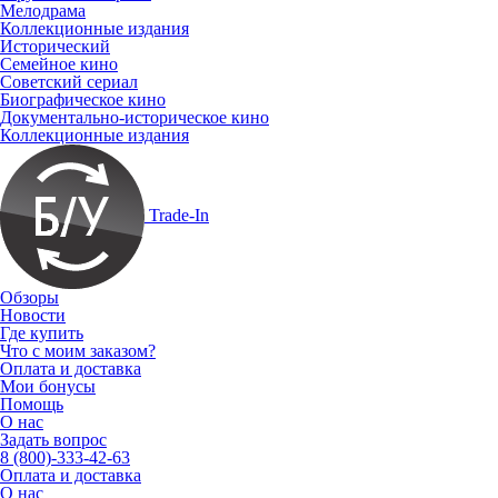
Мелодрама
Коллекционные издания
Исторический
Семейное кино
Советский сериал
Биографическое кино
Документально-историческое кино
Коллекционные издания
Trade-In
Обзоры
Новости
Где купить
Что с моим заказом?
Оплата и доставка
Мои бонусы
Помощь
О нас
Задать вопрос
8 (800)-333-42-63
Оплата и доставка
О нас