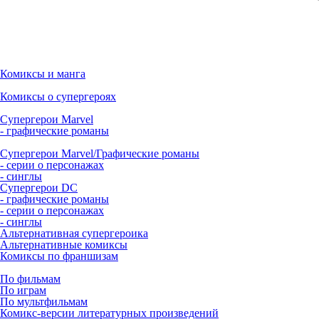
Комиксы и манга
Комиксы о супергероях
Супергерои Marvel
- графические романы
Супергерои Marvel/Графические романы
- серии о персонажах
- синглы
Супергерои DC
- графические романы
- серии о персонажах
- синглы
Альтернативная супергероика
Альтернативные комиксы
Комиксы по франшизам
По фильмам
По играм
По мультфильмам
Комикс-версии литературных произведений