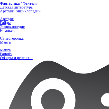
Фантастика / Фэнтези
Детская литература
Артбуки, энциклопедии
Артбуки
Гайды
Энциклопедии
Комиксы
Супергероика
Манга
Манга
Ранобэ
Обзоры и рецензии