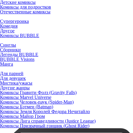
Детские комиксы
Комиксы для подростков
Отечественные комиксы
Супергероика
Комедия
Другое
Комиксы BUBBLE
Синглы
Сборники
Легенды BUBBLE
BUBBLE Visions
Манга
Для парней
Для девушек
Мистика/ужасы
Другие жанры
Комиксы Гравити Фолз (Gravity Falls)
Комиксы Marvel Universe
Комиксы Человек-паук (Spider-Man)
Комиксы Бэтмен (Batman)
Комиксы Земля Королей Федора Нечитайло
Комиксы Майор Гром
Комиксы Лига справедливости (Justice League)
Комиксы Призрачный гонщик (Ghost Rider)