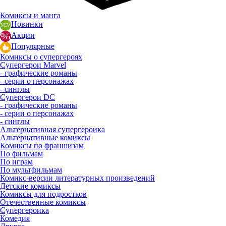
Комиксы и манга
Новинки
Акции
Популярные
Комиксы о супергероях
Супергерои Marvel
- графические романы
- серии о персонажах
- синглы
Супергерои DC
- графические романы
- серии о персонажах
- синглы
Альтернативная супергероика
Альтернативные комиксы
Комиксы по франшизам
По фильмам
По играм
По мультфильмам
Комикс-версии литературных произведений
Детские комиксы
Комиксы для подростков
Отечественные комиксы
Супергероика
Комедия