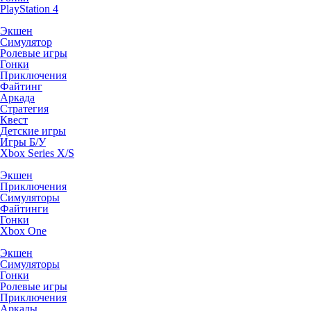
PlayStation 4
Экшен
Симулятор
Ролевые игры
Гонки
Приключения
Файтинг
Аркада
Стратегия
Квест
Детские игры
Игры Б/У
Xbox Series X/S
Экшен
Приключения
Симуляторы
Файтинги
Гонки
Xbox One
Экшен
Симуляторы
Гонки
Ролевые игры
Приключения
Аркады