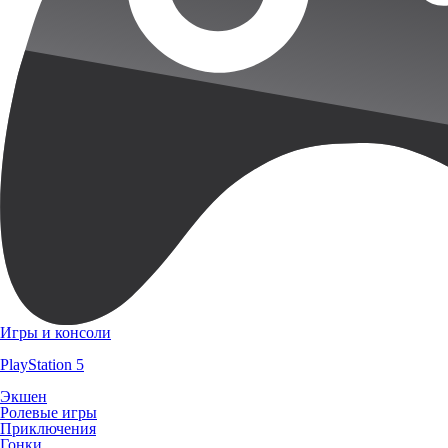
Игры и консоли
PlayStation 5
Экшен
Ролевые игры
Приключения
Гонки