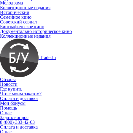
Мелодрама
Коллекционные издания
Исторический
Семейное кино
Советский сериал
Биографическое кино
Документально-историческое кино
Коллекционные издания
Trade-In
Обзоры
Новости
Где купить
Что с моим заказом?
Оплата и доставка
Мои бонусы
Помощь
О нас
Задать вопрос
8 (800)-333-42-63
Оплата и доставка
О нас