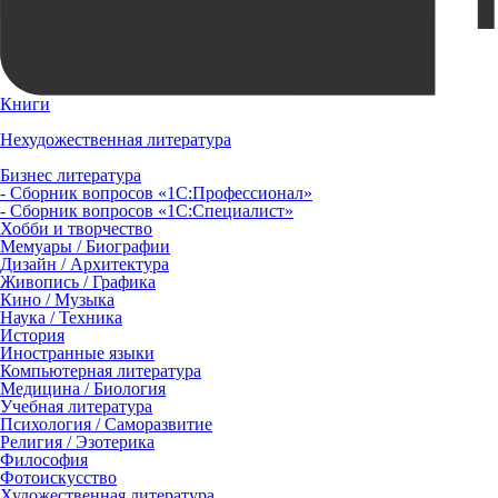
Книги
Нехудожественная литература
Бизнес литература
- Сборник вопросов «1С:Профессионал»
- Сборник вопросов «1С:Специалист»
Хобби и творчество
Мемуары / Биографии
Дизайн / Архитектура
Живопись / Графика
Кино / Музыка
Наука / Техника
История
Иностранные языки
Компьютерная литература
Медицина / Биология
Учебная литература
Психология / Саморазвитие
Религия / Эзотерика
Философия
Фотоискусство
Художественная литература