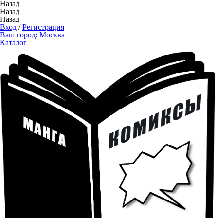
Назад
Назад
Назад
Вход
/
Регистрация
Ваш город:
Москва
Каталог