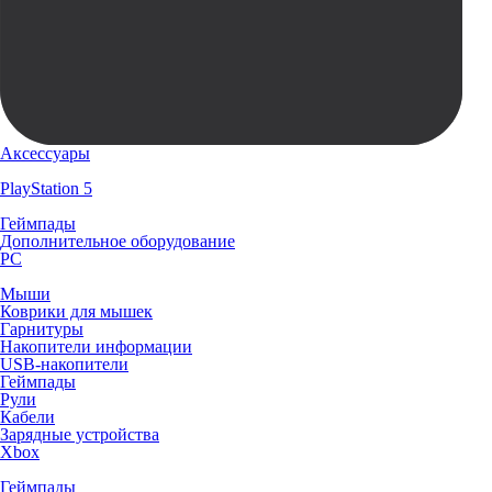
Аксессуары
PlayStation 5
Геймпады
Дополнительное оборудование
PC
Мыши
Коврики для мышек
Гарнитуры
Накопители информации
USB-накопители
Геймпады
Рули
Кабели
Зарядные устройства
Xbox
Геймпады