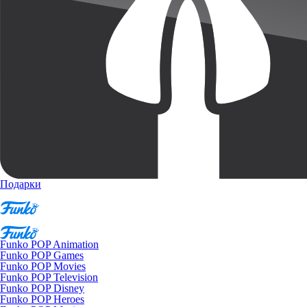
Подарки
Funko POP Animation
Funko POP Games
Funko POP Movies
Funko POP Television
Funko POP Disney
Funko POP Heroes