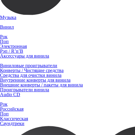
Музыка
Винил
Рок
Поп
Электронная
Рэп / R’n’B
Аксессуары для винила
Виниловые проигрыватели
Конверты / Чистящие средства
Средства для очистки винила
Внутренние конверты для винила
Внешние конверты / пакеты для винила
Проигрыватели винила
Audio CD
Рок
Российская
Поп
Классическая
Саундтреки