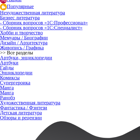
Популярные
Нехудожественная литература
Бизнес литература
- Сборник вопросов «1С:Профессионал»
- Сборник вопросов «1С:Специалист»
Хобби и творчество
Мемуары / Биографии
Дизайн / Архитектура
Живопись / Графика
>> Все разделы
Артбуки, энциклопедии
Артбуки
Гайды
Энциклопедии
Комиксы
Супергероика
Манга
Манга
Ранобэ
Художественная литература
Фантастика / Фэнтези
Детская литература
Обзоры и рецензии