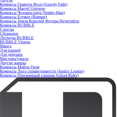
Другое
Комиксы Гравити Фолз (Gravity Falls)
Комиксы Marvel Universe
Комиксы Человек-паук (Spider-Man)
Комиксы Бэтмен (Batman)
Комиксы Земля Королей Федора Нечитайло
Комиксы BUBBLE
Синглы
Сборники
Легенды BUBBLE
BUBBLE Visions
Манга
Для парней
Для девушек
Мистика/ужасы
Другие жанры
Комиксы Майор Гром
Комиксы Лига справедливости (Justice League)
Комиксы Призрачный гонщик (Ghost Rider)