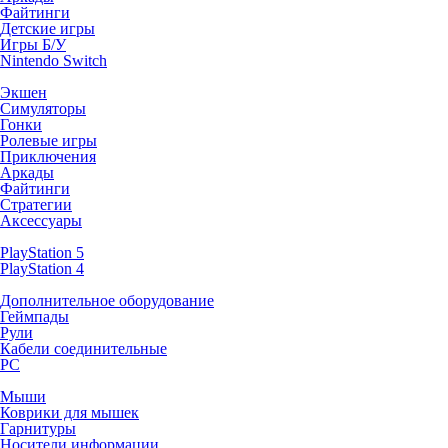
Файтинги
Детские игры
Игры Б/У
Nintendo Switch
Экшен
Симуляторы
Гонки
Ролевые игры
Приключения
Аркады
Файтинги
Стратегии
Аксессуары
PlayStation 5
PlayStation 4
Дополнительное оборудование
Геймпады
Рули
Кабели соединительные
PC
Мыши
Коврики для мышек
Гарнитуры
Носители информации