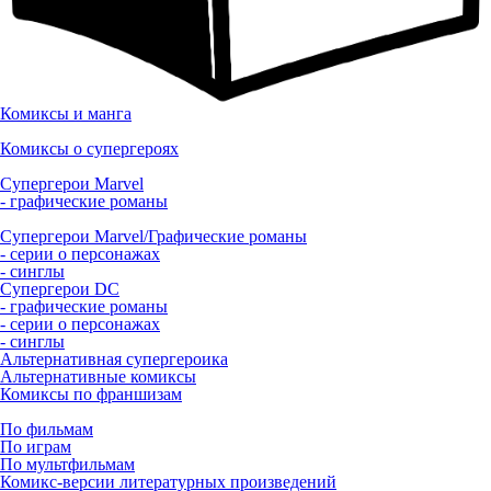
Комиксы и манга
Комиксы о супергероях
Супергерои Marvel
- графические романы
Супергерои Marvel/Графические романы
- серии о персонажах
- синглы
Супергерои DC
- графические романы
- серии о персонажах
- синглы
Альтернативная супергероика
Альтернативные комиксы
Комиксы по франшизам
По фильмам
По играм
По мультфильмам
Комикс-версии литературных произведений