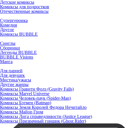
Детские комиксы
Комиксы для подростков
Отечественные комиксы
Супергероика
Комедия
Другое
Комиксы BUBBLE
Синглы
Сборники
Легенды BUBBLE
BUBBLE Visions
Манга
Для парней
Для девушек
Мистика/ужасы
Другие жанры
Комиксы Гравити Фолз (Gravity Falls)
Комиксы Marvel Universe
Комиксы Человек-паук (Spider-Man)
Комиксы Бэтмен (Batman)
Комиксы Земля Королей Федора Нечитайло
Комиксы Майор Гром
Комиксы Лига справедливости (Justice League)
Комиксы Призрачный гонщик (Ghost Rider)