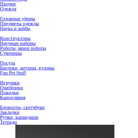
Прочие
Одежда
Головные уборы
Предметы одежды
Наука и хобби
Конструкторы
Научные наборы
Роботы, мини роботы
Сувениры
Посуда
Брелоки, жетоны, кулоны
Fun Pet Stuff
Игрушки
Ошейники
Поводки
Канцелярия
Блокноты, скетчбуки
Закладки
Ручки, карандаши
Тетради