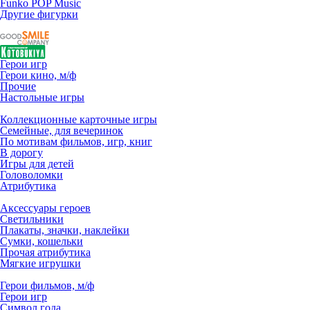
Funko POP Music
Другие фигурки
Герои игр
Герои кино, м/ф
Прочие
Настольные игры
Коллекционные карточные игры
Семейные, для вечеринок
По мотивам фильмов, игр, книг
В дорогу
Игры для детей
Головоломки
Атрибутика
Аксессуары героев
Светильники
Плакаты, значки, наклейки
Сумки, кошельки
Прочая атрибутика
Мягкие игрушки
Герои фильмов, м/ф
Герои игр
Символ года