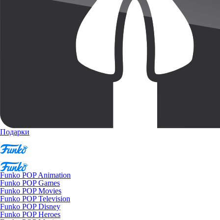
Подарки
Funko POP Animation
Funko POP Games
Funko POP Movies
Funko POP Television
Funko POP Disney
Funko POP Heroes