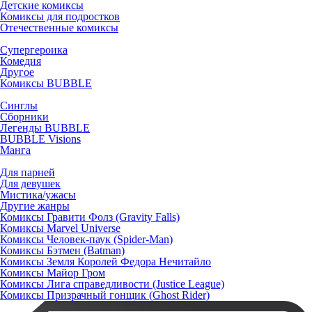
Детские комиксы
Комиксы для подростков
Отечественные комиксы
Супергероика
Комедия
Другое
Комиксы BUBBLE
Синглы
Сборники
Легенды BUBBLE
BUBBLE Visions
Манга
Для парней
Для девушек
Мистика/ужасы
Другие жанры
Комиксы Гравити Фолз (Gravity Falls)
Комиксы Marvel Universe
Комиксы Человек-паук (Spider-Man)
Комиксы Бэтмен (Batman)
Комиксы Земля Королей Федора Нечитайло
Комиксы Майор Гром
Комиксы Лига справедливости (Justice League)
Комиксы Призрачный гонщик (Ghost Rider)