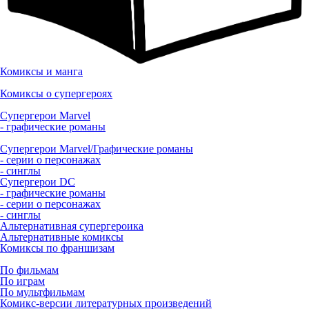
Комиксы и манга
Комиксы о супергероях
Супергерои Marvel
- графические романы
Супергерои Marvel/Графические романы
- серии о персонажах
- синглы
Супергерои DC
- графические романы
- серии о персонажах
- синглы
Альтернативная супергероика
Альтернативные комиксы
Комиксы по франшизам
По фильмам
По играм
По мультфильмам
Комикс-версии литературных произведений