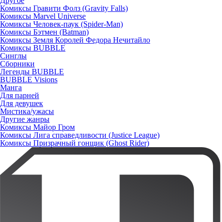
Другое
Комиксы Гравити Фолз (Gravity Falls)
Комиксы Marvel Universe
Комиксы Человек-паук (Spider-Man)
Комиксы Бэтмен (Batman)
Комиксы Земля Королей Федора Нечитайло
Комиксы BUBBLE
Синглы
Сборники
Легенды BUBBLE
BUBBLE Visions
Манга
Для парней
Для девушек
Мистика/ужасы
Другие жанры
Комиксы Майор Гром
Комиксы Лига справедливости (Justice League)
Комиксы Призрачный гонщик (Ghost Rider)