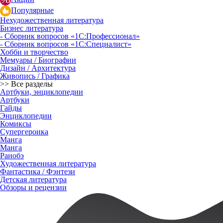
Популярные
Нехудожественная литература
Бизнес литература
- Сборник вопросов «1С:Профессионал»
- Сборник вопросов «1С:Специалист»
Хобби и творчество
Мемуары / Биографии
Дизайн / Архитектура
Живопись / Графика
>> Все разделы
Артбуки, энциклопедии
Артбуки
Гайды
Энциклопедии
Комиксы
Супергероика
Манга
Манга
Ранобэ
Художественная литература
Фантастика / Фэнтези
Детская литература
Обзоры и рецензии