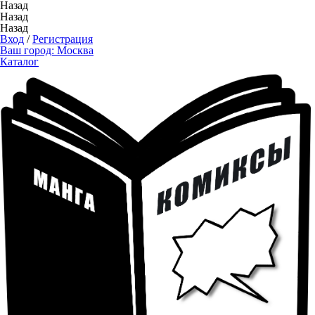
Назад
Назад
Назад
Вход
/
Регистрация
Ваш город:
Москва
Каталог