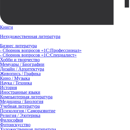
Книги
Нехудожественная литература
Бизнес литература
- Сборник вопросов «1С:Профессионал»
- Сборник вопросов «1С:Специалист»
Хобби и творчество
Мемуары / Биографии
Дизайн / Архитектура
Живопись / Графика
Кино / Музыка
Наука / Техника
История
Иностранные языки
Компьютерная литература
Медицина / Биология
Учебная литература
Психология / Саморазвитие
Религия / Эзотерика
Философия
Фотоискусство
Художественная литература