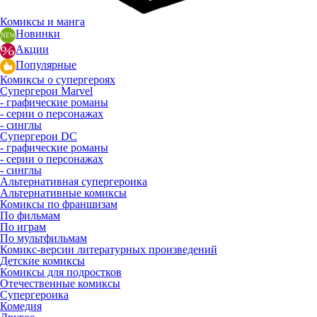
Комиксы и манга
Новинки
Акции
Популярные
Комиксы о супергероях
Супергерои Marvel
- графические романы
- серии о персонажах
- синглы
Супергерои DC
- графические романы
- серии о персонажах
- синглы
Альтернативная супергероика
Альтернативные комиксы
Комиксы по франшизам
По фильмам
По играм
По мультфильмам
Комикс-версии литературных произведений
Детские комиксы
Комиксы для подростков
Отечественные комиксы
Супергероика
Комедия