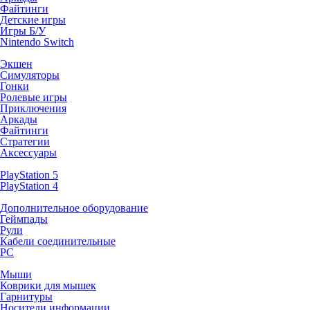
Файтинги
Детские игры
Игры Б/У
Nintendo Switch
Экшен
Симуляторы
Гонки
Ролевые игры
Приключения
Аркады
Файтинги
Стратегии
Аксессуары
PlayStation 5
PlayStation 4
Дополнительное оборудование
Геймпады
Рули
Кабели соединительные
PC
Мыши
Коврики для мышек
Гарнитуры
Носители информации