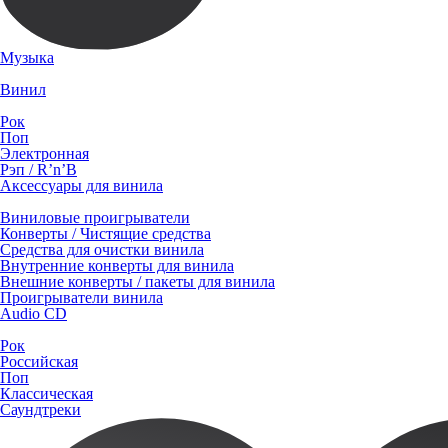
Музыка
Винил
Рок
Поп
Электронная
Рэп / R’n’B
Аксессуары для винила
Виниловые проигрыватели
Конверты / Чистящие средства
Средства для очистки винила
Внутренние конверты для винила
Внешние конверты / пакеты для винила
Проигрыватели винила
Audio CD
Рок
Российская
Поп
Классическая
Саундтреки