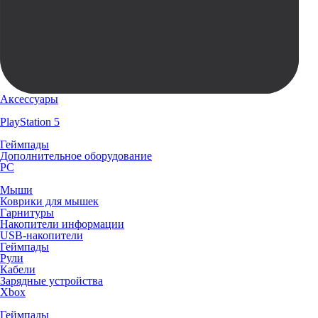
Аксессуары
PlayStation 5
Геймпады
Дополнительное оборудование
PC
Мыши
Коврики для мышек
Гарнитуры
Накопители информации
USB-накопители
Геймпады
Рули
Кабели
Зарядные устройства
Xbox
Геймпады