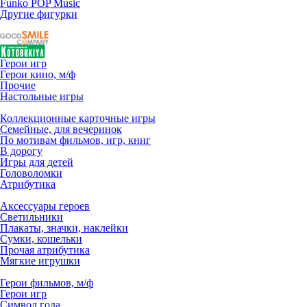
Funko POP Music
Другие фигурки
Герои игр
Герои кино, м/ф
Прочие
Настольные игры
Коллекционные карточные игры
Семейные, для вечеринок
По мотивам фильмов, игр, книг
В дорогу
Игры для детей
Головоломки
Атрибутика
Аксессуары героев
Светильники
Плакаты, значки, наклейки
Сумки, кошельки
Прочая атрибутика
Мягкие игрушки
Герои фильмов, м/ф
Герои игр
Символ года