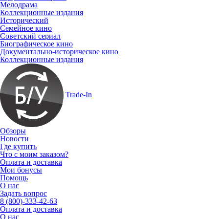
Мелодрама
Коллекционные издания
Исторический
Семейное кино
Советский сериал
Биографическое кино
Документально-историческое кино
Коллекционные издания
Trade-In
Обзоры
Новости
Где купить
Что с моим заказом?
Оплата и доставка
Мои бонусы
Помощь
О нас
Задать вопрос
8 (800)-333-42-63
Оплата и доставка
О нас