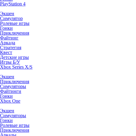
PlayStation 4
Экшен
Симулятор
Ролевые игры
Гонки
Приключения
Файтинг
Аркада
Стратегия
Квест
Детские игры
Игры Б/У
Xbox Series X/S
Экшен
Приключения
Симуляторы
Файтинги
Гонки
Xbox One
Экшен
Симуляторы
Гонки
Ролевые игры
Приключения
Аркады