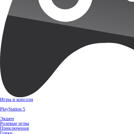
Игры и консоли
PlayStation 5
Экшен
Ролевые игры
Приключения
Гонки