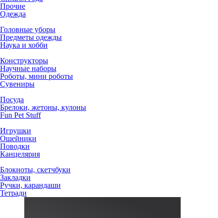
Прочие
Одежда
Головные уборы
Предметы одежды
Наука и хобби
Конструкторы
Научные наборы
Роботы, мини роботы
Сувениры
Посуда
Брелоки, жетоны, кулоны
Fun Pet Stuff
Игрушки
Ошейники
Поводки
Канцелярия
Блокноты, скетчбуки
Закладки
Ручки, карандаши
Тетради