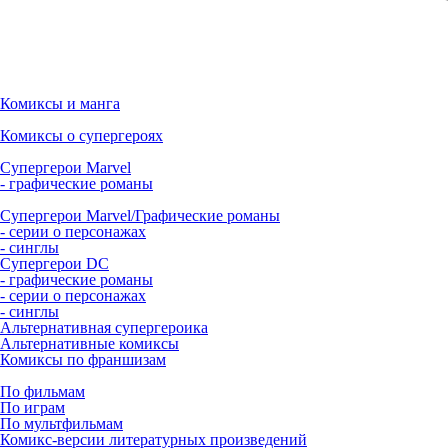
Комиксы и манга
Комиксы о супергероях
Супергерои Marvel
- графические романы
Супергерои Marvel/Графические романы
- серии о персонажах
- синглы
Супергерои DC
- графические романы
- серии о персонажах
- синглы
Альтернативная супергероика
Альтернативные комиксы
Комиксы по франшизам
По фильмам
По играм
По мультфильмам
Комикс-версии литературных произведений