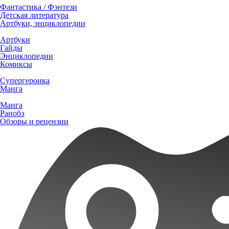
Фантастика / Фэнтези
Детская литература
Артбуки, энциклопедии
Артбуки
Гайды
Энциклопедии
Комиксы
Супергероика
Манга
Манга
Ранобэ
Обзоры и рецензии