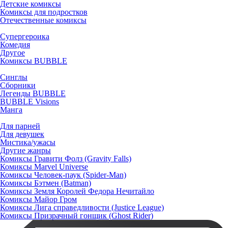
Детские комиксы
Комиксы для подростков
Отечественные комиксы
Супергероика
Комедия
Другое
Комиксы BUBBLE
Синглы
Сборники
Легенды BUBBLE
BUBBLE Visions
Манга
Для парней
Для девушек
Мистика/ужасы
Другие жанры
Комиксы Гравити Фолз (Gravity Falls)
Комиксы Marvel Universe
Комиксы Человек-паук (Spider-Man)
Комиксы Бэтмен (Batman)
Комиксы Земля Королей Федора Нечитайло
Комиксы Майор Гром
Комиксы Лига справедливости (Justice League)
Комиксы Призрачный гонщик (Ghost Rider)