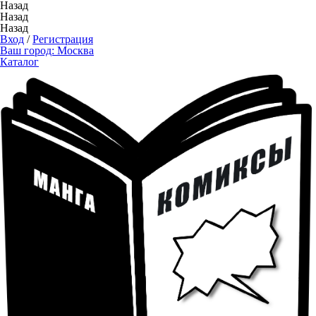
Назад
Назад
Назад
Вход
/
Регистрация
Ваш город:
Москва
Каталог