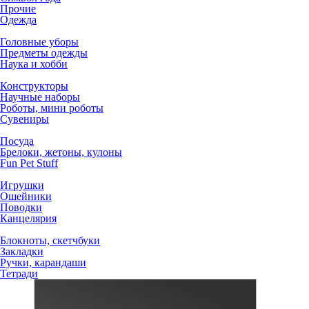
Прочие
Одежда
Головные уборы
Предметы одежды
Наука и хобби
Конструкторы
Научные наборы
Роботы, мини роботы
Сувениры
Посуда
Брелоки, жетоны, кулоны
Fun Pet Stuff
Игрушки
Ошейники
Поводки
Канцелярия
Блокноты, скетчбуки
Закладки
Ручки, карандаши
Тетради