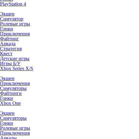
PlayStation 4
Экшен
Симулятор
Ролевые игры
Гонки
Приключения
Файтинг
Аркада
Стратегия
Квест
Детские игры
Игры Б/У
Xbox Series X/S
Экшен
Приключения
Симуляторы
Файтинги
Гонки
Xbox One
Экшен
Симуляторы
Гонки
Ролевые игры
Приключения
Аркады