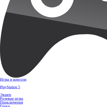
Игры и консоли
PlayStation 5
Экшен
Ролевые игры
Приключения
Гонки