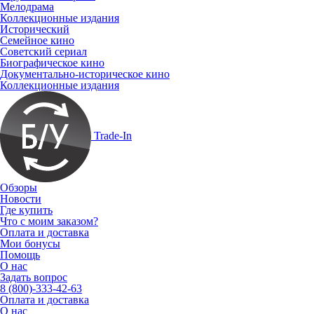
Мелодрама
Коллекционные издания
Исторический
Семейное кино
Советский сериал
Биографическое кино
Документально-историческое кино
Коллекционные издания
Trade-In
Обзоры
Новости
Где купить
Что с моим заказом?
Оплата и доставка
Мои бонусы
Помощь
О нас
Задать вопрос
8 (800)-333-42-63
Оплата и доставка
О нас