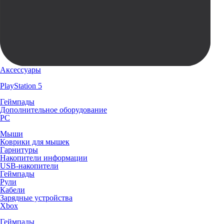
Аксессуары
PlayStation 5
Геймпады
Дополнительное оборудование
PC
Мыши
Коврики для мышек
Гарнитуры
Накопители информации
USB-накопители
Геймпады
Рули
Кабели
Зарядные устройства
Xbox
Геймпады