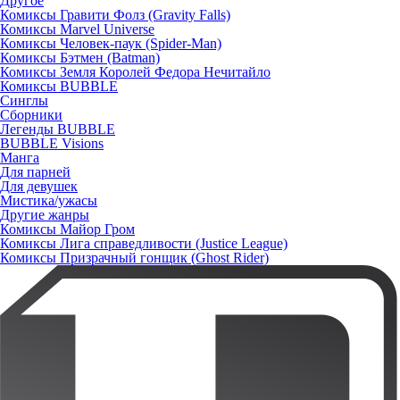
Другое
Комиксы Гравити Фолз (Gravity Falls)
Комиксы Marvel Universe
Комиксы Человек-паук (Spider-Man)
Комиксы Бэтмен (Batman)
Комиксы Земля Королей Федора Нечитайло
Комиксы BUBBLE
Синглы
Сборники
Легенды BUBBLE
BUBBLE Visions
Манга
Для парней
Для девушек
Мистика/ужасы
Другие жанры
Комиксы Майор Гром
Комиксы Лига справедливости (Justice League)
Комиксы Призрачный гонщик (Ghost Rider)