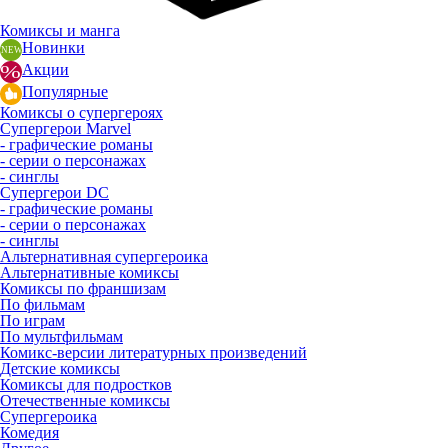
Комиксы и манга
Новинки
Акции
Популярные
Комиксы о супергероях
Супергерои Marvel
- графические романы
- серии о персонажах
- синглы
Супергерои DC
- графические романы
- серии о персонажах
- синглы
Альтернативная супергероика
Альтернативные комиксы
Комиксы по франшизам
По фильмам
По играм
По мультфильмам
Комикс-версии литературных произведений
Детские комиксы
Комиксы для подростков
Отечественные комиксы
Супергероика
Комедия