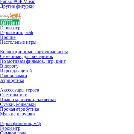
Funko POP Music
Другие фигурки
Герои игр
Герои кино, м/ф
Прочие
Настольные игры
Коллекционные карточные игры
Семейные, для вечеринок
По мотивам фильмов, игр, книг
В дорогу
Игры для детей
Головоломки
Атрибутика
Аксессуары героев
Светильники
Плакаты, значки, наклейки
Сумки, кошельки
Прочая атрибутика
Мягкие игрушки
Герои фильмов, м/ф
Герои игр
Символ года