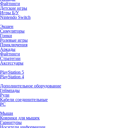
Файтинги
Детские игры
Игры Б/У
Nintendo Switch
Экшен
Симуляторы
Гонки
Ролевые игры
Приключения
Аркады
Файтинги
Стратегии
Аксессуары
PlayStation 5
PlayStation 4
Дополнительное оборудование
Геймпады
Рули
Кабели соединительные
PC
Мыши
Коврики для мышек
Гарнитуры
Носители информации