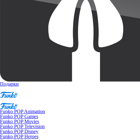
Подарки
Funko POP Animation
Funko POP Games
Funko POP Movies
Funko POP Television
Funko POP Disney
Funko POP Heroes