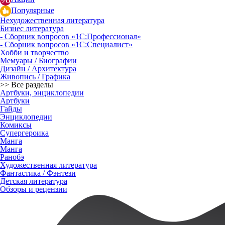
Популярные
Нехудожественная литература
Бизнес литература
- Сборник вопросов «1С:Профессионал»
- Сборник вопросов «1С:Специалист»
Хобби и творчество
Мемуары / Биографии
Дизайн / Архитектура
Живопись / Графика
>> Все разделы
Артбуки, энциклопедии
Артбуки
Гайды
Энциклопедии
Комиксы
Супергероика
Манга
Манга
Ранобэ
Художественная литература
Фантастика / Фэнтези
Детская литература
Обзоры и рецензии