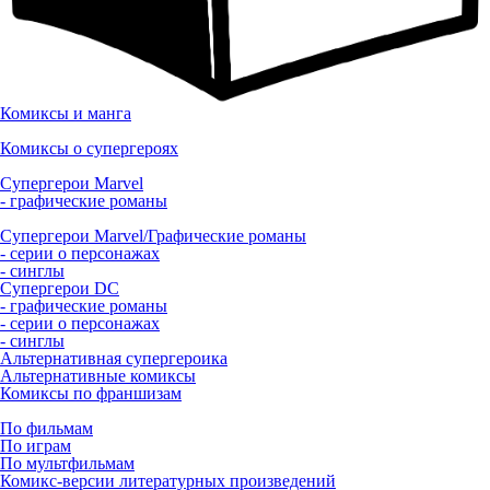
Комиксы и манга
Комиксы о супергероях
Супергерои Marvel
- графические романы
Супергерои Marvel/Графические романы
- серии о персонажах
- синглы
Супергерои DC
- графические романы
- серии о персонажах
- синглы
Альтернативная супергероика
Альтернативные комиксы
Комиксы по франшизам
По фильмам
По играм
По мультфильмам
Комикс-версии литературных произведений