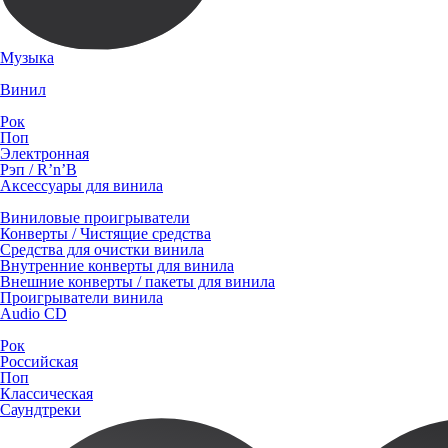
Музыка
Винил
Рок
Поп
Электронная
Рэп / R’n’B
Аксессуары для винила
Виниловые проигрыватели
Конверты / Чистящие средства
Средства для очистки винила
Внутренние конверты для винила
Внешние конверты / пакеты для винила
Проигрыватели винила
Audio CD
Рок
Российская
Поп
Классическая
Саундтреки