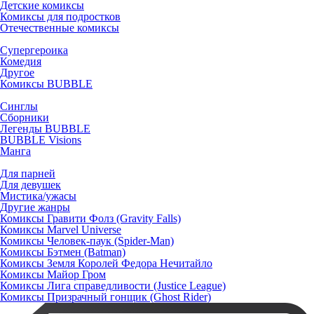
Детские комиксы
Комиксы для подростков
Отечественные комиксы
Супергероика
Комедия
Другое
Комиксы BUBBLE
Синглы
Сборники
Легенды BUBBLE
BUBBLE Visions
Манга
Для парней
Для девушек
Мистика/ужасы
Другие жанры
Комиксы Гравити Фолз (Gravity Falls)
Комиксы Marvel Universe
Комиксы Человек-паук (Spider-Man)
Комиксы Бэтмен (Batman)
Комиксы Земля Королей Федора Нечитайло
Комиксы Майор Гром
Комиксы Лига справедливости (Justice League)
Комиксы Призрачный гонщик (Ghost Rider)