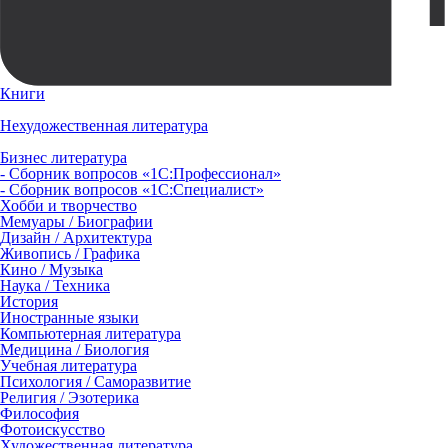
Книги
Нехудожественная литература
Бизнес литература
- Сборник вопросов «1С:Профессионал»
- Сборник вопросов «1С:Специалист»
Хобби и творчество
Мемуары / Биографии
Дизайн / Архитектура
Живопись / Графика
Кино / Музыка
Наука / Техника
История
Иностранные языки
Компьютерная литература
Медицина / Биология
Учебная литература
Психология / Саморазвитие
Религия / Эзотерика
Философия
Фотоискусство
Художественная литература