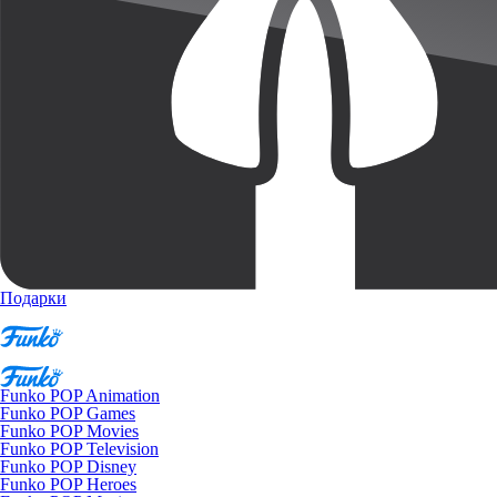
Подарки
Funko POP Animation
Funko POP Games
Funko POP Movies
Funko POP Television
Funko POP Disney
Funko POP Heroes