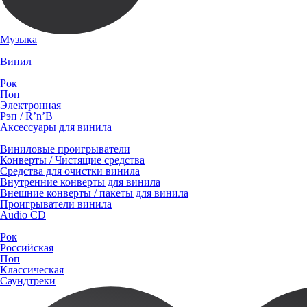
Музыка
Винил
Рок
Поп
Электронная
Рэп / R’n’B
Аксессуары для винила
Виниловые проигрыватели
Конверты / Чистящие средства
Средства для очистки винила
Внутренние конверты для винила
Внешние конверты / пакеты для винила
Проигрыватели винила
Audio CD
Рок
Российская
Поп
Классическая
Саундтреки