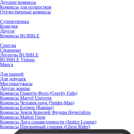
Детские комиксы
Комиксы для подростков
Отечественные комиксы
Супергероика
Комедия
Другое
Комиксы BUBBLE
Синглы
Сборники
Легенды BUBBLE
BUBBLE Visions
Манга
Для парней
Для девушек
Мистика/ужасы
Другие жанры
Комиксы Гравити Фолз (Gravity Falls)
Комиксы Marvel Universe
Комиксы Человек-паук (Spider-Man)
Комиксы Бэтмен (Batman)
Комиксы Земля Королей Федора Нечитайло
Комиксы Майор Гром
Комиксы Лига справедливости (Justice League)
Комиксы Призрачный гонщик (Ghost Rider)