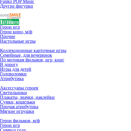
Funko POP Music
Другие фигурки
Герои игр
Герои кино, м/ф
Прочие
Настольные игры
Коллекционные карточные игры
Семейные, для вечеринок
По мотивам фильмов, игр, книг
В дорогу
Игры для детей
Головоломки
Атрибутика
Аксессуары героев
Светильники
Плакаты, значки, наклейки
Сумки, кошельки
Прочая атрибутика
Мягкие игрушки
Герои фильмов, м/ф
Герои игр
Символ года