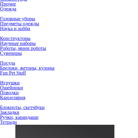
Прочие
Одежда
Головные уборы
Предметы одежды
Наука и хобби
Конструкторы
Научные наборы
Роботы, мини роботы
Сувениры
Посуда
Брелоки, жетоны, кулоны
Fun Pet Stuff
Игрушки
Ошейники
Поводки
Канцелярия
Блокноты, скетчбуки
Закладки
Ручки, карандаши
Тетради