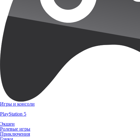
Игры и консоли
PlayStation 5
Экшен
Ролевые игры
Приключения
Гонки