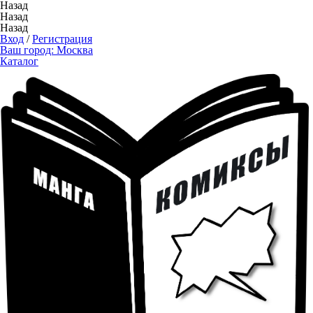
Назад
Назад
Назад
Вход
/
Регистрация
Ваш город:
Москва
Каталог