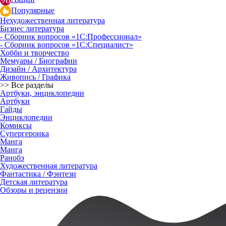
Популярные
Нехудожественная литература
Бизнес литература
- Сборник вопросов «1С:Профессионал»
- Сборник вопросов «1С:Специалист»
Хобби и творчество
Мемуары / Биографии
Дизайн / Архитектура
Живопись / Графика
>> Все разделы
Артбуки, энциклопедии
Артбуки
Гайды
Энциклопедии
Комиксы
Супергероика
Манга
Манга
Ранобэ
Художественная литература
Фантастика / Фэнтези
Детская литература
Обзоры и рецензии