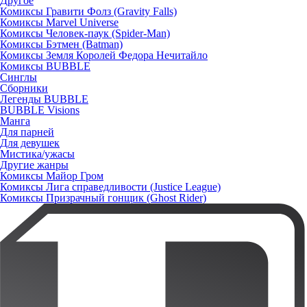
Другое
Комиксы Гравити Фолз (Gravity Falls)
Комиксы Marvel Universe
Комиксы Человек-паук (Spider-Man)
Комиксы Бэтмен (Batman)
Комиксы Земля Королей Федора Нечитайло
Комиксы BUBBLE
Синглы
Сборники
Легенды BUBBLE
BUBBLE Visions
Манга
Для парней
Для девушек
Мистика/ужасы
Другие жанры
Комиксы Майор Гром
Комиксы Лига справедливости (Justice League)
Комиксы Призрачный гонщик (Ghost Rider)