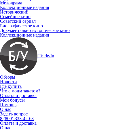
Мелодрама
Коллекционные издания
Исторический
Семейное кино
Советский сериал
Биографическое кино
Документально-историческое кино
Коллекционные издания
Trade-In
Обзоры
Новости
Где купить
Что с моим заказом?
Оплата и доставка
Мои бонусы
Помощь
О нас
Задать вопрос
8 (800)-333-42-63
Оплата и доставка
О нас