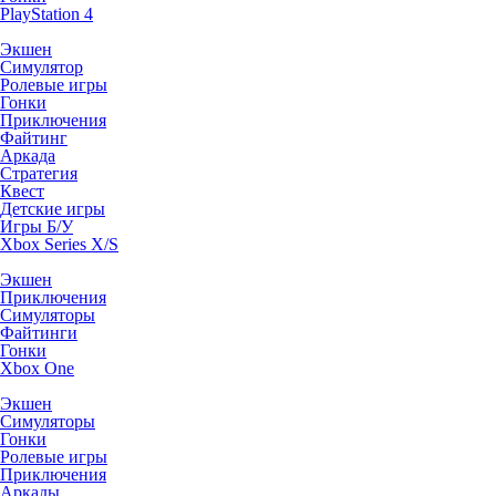
PlayStation 4
Экшен
Симулятор
Ролевые игры
Гонки
Приключения
Файтинг
Аркада
Стратегия
Квест
Детские игры
Игры Б/У
Xbox Series X/S
Экшен
Приключения
Симуляторы
Файтинги
Гонки
Xbox One
Экшен
Симуляторы
Гонки
Ролевые игры
Приключения
Аркады