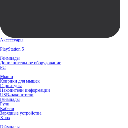
Аксессуары
PlayStation 5
Геймпады
Дополнительное оборудование
PC
Мыши
Коврики для мышек
Гарнитуры
Накопители информации
USB-накопители
Геймпады
Рули
Кабели
Зарядные устройства
Xbox
Геймпады