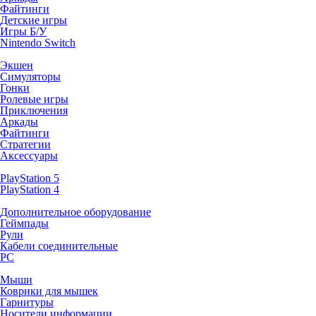
Файтинги
Детские игры
Игры Б/У
Nintendo Switch
Экшен
Симуляторы
Гонки
Ролевые игры
Приключения
Аркады
Файтинги
Стратегии
Аксессуары
PlayStation 5
PlayStation 4
Дополнительное оборудование
Геймпады
Рули
Кабели соединительные
PC
Мыши
Коврики для мышек
Гарнитуры
Носители информации