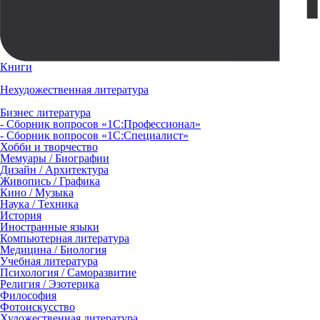
Книги
Нехудожественная литература
Бизнес литература
- Сборник вопросов «1С:Профессионал»
- Сборник вопросов «1С:Специалист»
Хобби и творчество
Мемуары / Биографии
Дизайн / Архитектура
Живопись / Графика
Кино / Музыка
Наука / Техника
История
Иностранные языки
Компьютерная литература
Медицина / Биология
Учебная литература
Психология / Саморазвитие
Религия / Эзотерика
Философия
Фотоискусство
Художественная литература