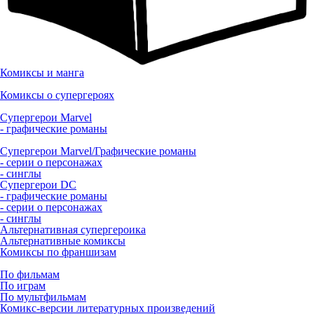
Комиксы и манга
Комиксы о супергероях
Супергерои Marvel
- графические романы
Супергерои Marvel/Графические романы
- серии о персонажах
- синглы
Супергерои DC
- графические романы
- серии о персонажах
- синглы
Альтернативная супергероика
Альтернативные комиксы
Комиксы по франшизам
По фильмам
По играм
По мультфильмам
Комикс-версии литературных произведений