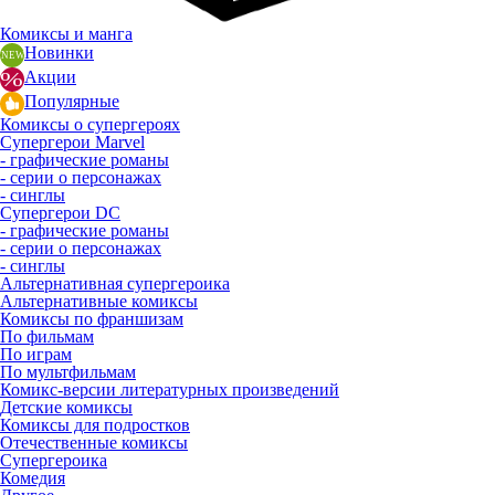
Комиксы и манга
Новинки
Акции
Популярные
Комиксы о супергероях
Супергерои Marvel
- графические романы
- серии о персонажах
- синглы
Супергерои DC
- графические романы
- серии о персонажах
- синглы
Альтернативная супергероика
Альтернативные комиксы
Комиксы по франшизам
По фильмам
По играм
По мультфильмам
Комикс-версии литературных произведений
Детские комиксы
Комиксы для подростков
Отечественные комиксы
Супергероика
Комедия