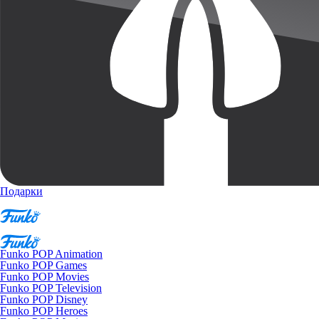
Подарки
Funko POP Animation
Funko POP Games
Funko POP Movies
Funko POP Television
Funko POP Disney
Funko POP Heroes