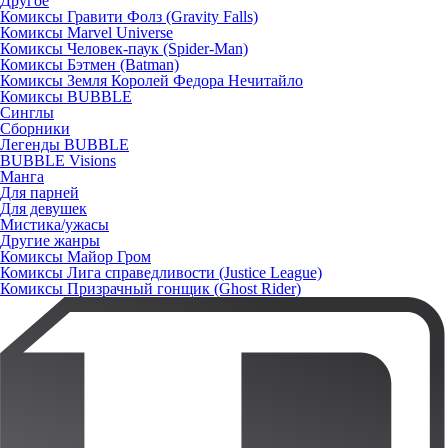
Другое
Комиксы Гравити Фолз (Gravity Falls)
Комиксы Marvel Universe
Комиксы Человек-паук (Spider-Man)
Комиксы Бэтмен (Batman)
Комиксы Земля Королей Федора Нечитайло
Комиксы BUBBLE
Синглы
Сборники
Легенды BUBBLE
BUBBLE Visions
Манга
Для парней
Для девушек
Мистика/ужасы
Другие жанры
Комиксы Майор Гром
Комиксы Лига справедливости (Justice League)
Комиксы Призрачный гонщик (Ghost Rider)