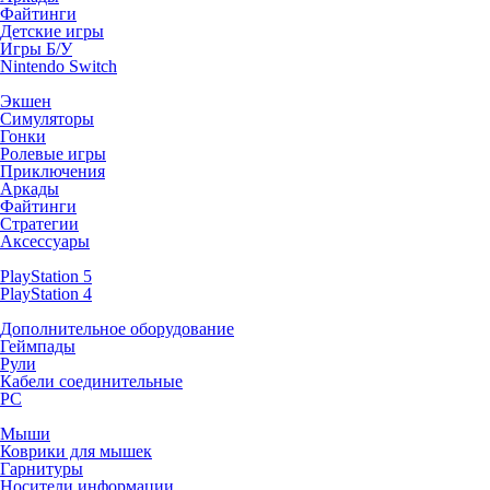
Файтинги
Детские игры
Игры Б/У
Nintendo Switch
Экшен
Симуляторы
Гонки
Ролевые игры
Приключения
Аркады
Файтинги
Стратегии
Аксессуары
PlayStation 5
PlayStation 4
Дополнительное оборудование
Геймпады
Рули
Кабели соединительные
PC
Мыши
Коврики для мышек
Гарнитуры
Носители информации