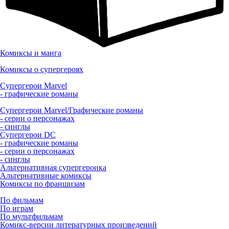
Комиксы и манга
Комиксы о супергероях
Супергерои Marvel
- графические романы
Супергерои Marvel/Графические романы
- серии о персонажах
- синглы
Супергерои DC
- графические романы
- серии о персонажах
- синглы
Альтернативная супергероика
Альтернативные комиксы
Комиксы по франшизам
По фильмам
По играм
По мультфильмам
Комикс-версии литературных произведений