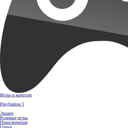
Игры и консоли
PlayStation 5
Экшен
Ролевые игры
Приключения
Гонки