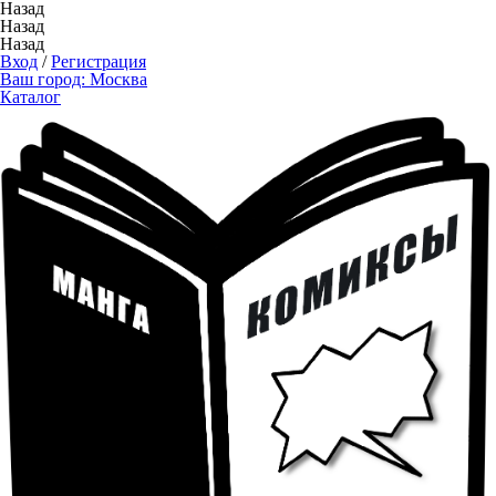
Назад
Назад
Назад
Вход
/
Регистрация
Ваш город:
Москва
Каталог