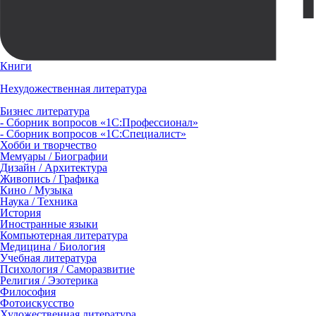
Книги
Нехудожественная литература
Бизнес литература
- Сборник вопросов «1С:Профессионал»
- Сборник вопросов «1С:Специалист»
Хобби и творчество
Мемуары / Биографии
Дизайн / Архитектура
Живопись / Графика
Кино / Музыка
Наука / Техника
История
Иностранные языки
Компьютерная литература
Медицина / Биология
Учебная литература
Психология / Саморазвитие
Религия / Эзотерика
Философия
Фотоискусство
Художественная литература