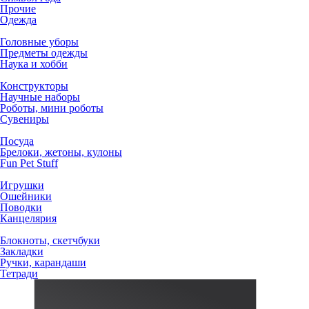
Прочие
Одежда
Головные уборы
Предметы одежды
Наука и хобби
Конструкторы
Научные наборы
Роботы, мини роботы
Сувениры
Посуда
Брелоки, жетоны, кулоны
Fun Pet Stuff
Игрушки
Ошейники
Поводки
Канцелярия
Блокноты, скетчбуки
Закладки
Ручки, карандаши
Тетради