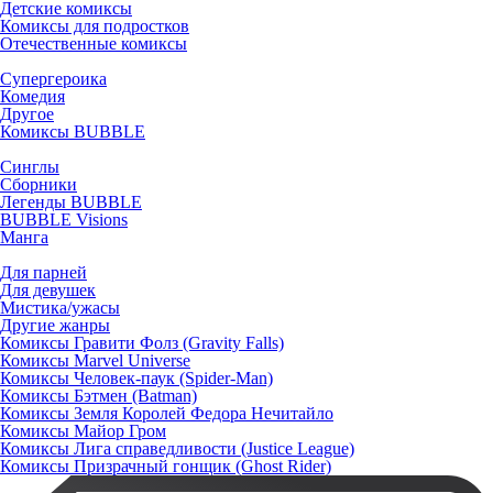
Детские комиксы
Комиксы для подростков
Отечественные комиксы
Супергероика
Комедия
Другое
Комиксы BUBBLE
Синглы
Сборники
Легенды BUBBLE
BUBBLE Visions
Манга
Для парней
Для девушек
Мистика/ужасы
Другие жанры
Комиксы Гравити Фолз (Gravity Falls)
Комиксы Marvel Universe
Комиксы Человек-паук (Spider-Man)
Комиксы Бэтмен (Batman)
Комиксы Земля Королей Федора Нечитайло
Комиксы Майор Гром
Комиксы Лига справедливости (Justice League)
Комиксы Призрачный гонщик (Ghost Rider)