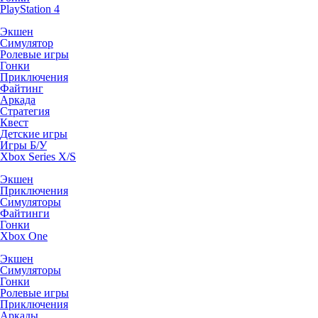
PlayStation 4
Экшен
Симулятор
Ролевые игры
Гонки
Приключения
Файтинг
Аркада
Стратегия
Квест
Детские игры
Игры Б/У
Xbox Series X/S
Экшен
Приключения
Симуляторы
Файтинги
Гонки
Xbox One
Экшен
Симуляторы
Гонки
Ролевые игры
Приключения
Аркады