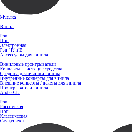
Музыка
Винил
Рок
Поп
Электронная
Рэп / R’n’B
Аксессуары для винила
Виниловые проигрыватели
Конверты / Чистящие средства
Средства для очистки винила
Внутренние конверты для винила
Внешние конверты / пакеты для винила
Проигрыватели винила
Audio CD
Рок
Российская
Поп
Классическая
Саундтреки