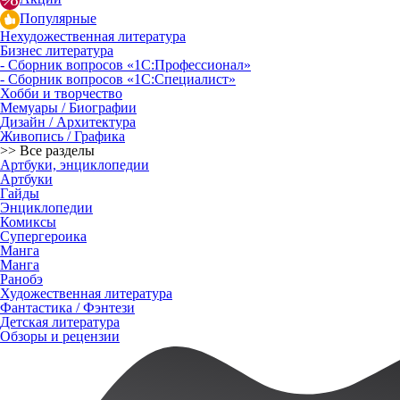
Популярные
Нехудожественная литература
Бизнес литература
- Сборник вопросов «1С:Профессионал»
- Сборник вопросов «1С:Специалист»
Хобби и творчество
Мемуары / Биографии
Дизайн / Архитектура
Живопись / Графика
>> Все разделы
Артбуки, энциклопедии
Артбуки
Гайды
Энциклопедии
Комиксы
Супергероика
Манга
Манга
Ранобэ
Художественная литература
Фантастика / Фэнтези
Детская литература
Обзоры и рецензии