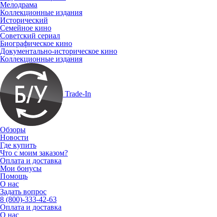
Мелодрама
Коллекционные издания
Исторический
Семейное кино
Советский сериал
Биографическое кино
Документально-историческое кино
Коллекционные издания
Trade-In
Обзоры
Новости
Где купить
Что с моим заказом?
Оплата и доставка
Мои бонусы
Помощь
О нас
Задать вопрос
8 (800)-333-42-63
Оплата и доставка
О нас