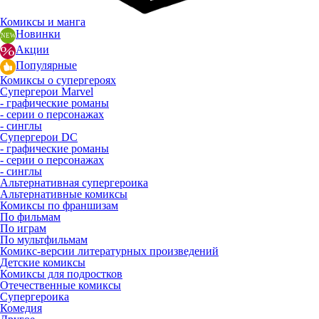
Комиксы и манга
Новинки
Акции
Популярные
Комиксы о супергероях
Супергерои Marvel
- графические романы
- серии о персонажах
- синглы
Супергерои DC
- графические романы
- серии о персонажах
- синглы
Альтернативная супергероика
Альтернативные комиксы
Комиксы по франшизам
По фильмам
По играм
По мультфильмам
Комикс-версии литературных произведений
Детские комиксы
Комиксы для подростков
Отечественные комиксы
Супергероика
Комедия