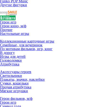
Funko POP Music
Другие фигурки
Герои игр
Герои кино, м/ф
Прочие
Настольные игры
Коллекционные карточные игры
Семейные, для вечеринок
По мотивам фильмов, игр, книг
В дорогу
Игры для детей
Головоломки
Атрибутика
Аксессуары героев
Светильники
Плакаты, значки, наклейки
Сумки, кошельки
Прочая атрибутика
Мягкие игрушки
Герои фильмов, м/ф
Герои игр
Символ года