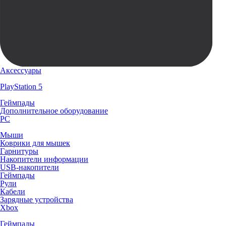
Аксессуары
PlayStation 5
Геймпады
Дополнительное оборудование
PC
Мыши
Коврики для мышек
Гарнитуры
Накопители информации
USB-накопители
Геймпады
Рули
Кабели
Зарядные устройства
Xbox
Геймпады