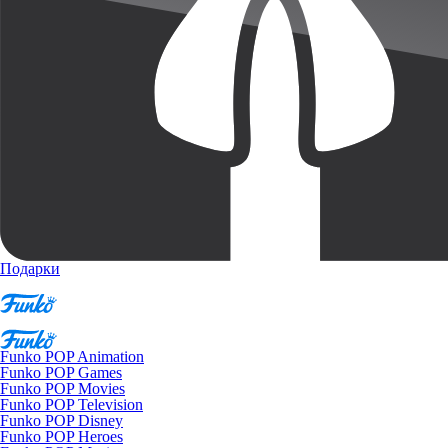
Подарки
Funko POP Animation
Funko POP Games
Funko POP Movies
Funko POP Television
Funko POP Disney
Funko POP Heroes