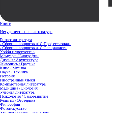
Книги
Нехудожественная литература
Бизнес литература
- Сборник вопросов «1С:Профессионал»
- Сборник вопросов «1С:Специалист»
Хобби и творчество
Мемуары / Биографии
Дизайн / Архитектура
Живопись / Графика
Кино / Музыка
Наука / Техника
История
Иностранные языки
Компьютерная литература
Медицина / Биология
Учебная литература
Психология / Саморазвитие
Религия / Эзотерика
Философия
Фотоискусство
Художественная литература