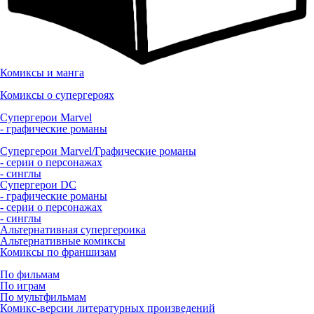
Комиксы и манга
Комиксы о супергероях
Супергерои Marvel
- графические романы
Супергерои Marvel/Графические романы
- серии о персонажах
- синглы
Супергерои DC
- графические романы
- серии о персонажах
- синглы
Альтернативная супергероика
Альтернативные комиксы
Комиксы по франшизам
По фильмам
По играм
По мультфильмам
Комикс-версии литературных произведений