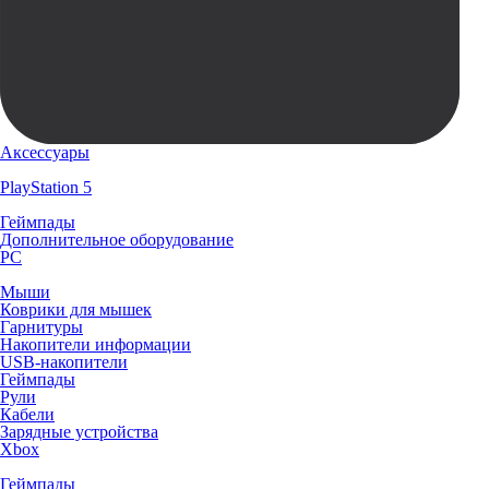
Аксессуары
PlayStation 5
Геймпады
Дополнительное оборудование
PC
Мыши
Коврики для мышек
Гарнитуры
Накопители информации
USB-накопители
Геймпады
Рули
Кабели
Зарядные устройства
Xbox
Геймпады