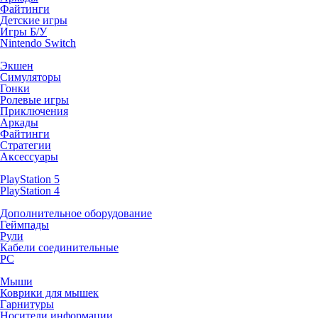
Файтинги
Детские игры
Игры Б/У
Nintendo Switch
Экшен
Симуляторы
Гонки
Ролевые игры
Приключения
Аркады
Файтинги
Стратегии
Аксессуары
PlayStation 5
PlayStation 4
Дополнительное оборудование
Геймпады
Рули
Кабели соединительные
PC
Мыши
Коврики для мышек
Гарнитуры
Носители информации