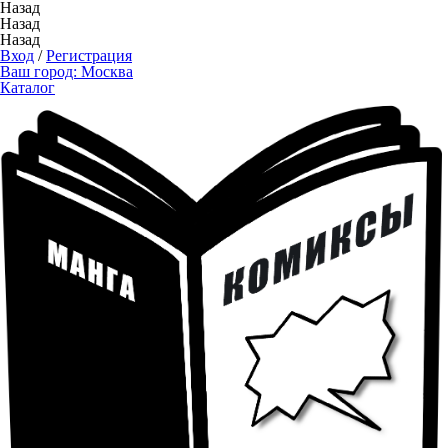
Назад
Назад
Назад
Вход
/
Регистрация
Ваш город:
Москва
Каталог