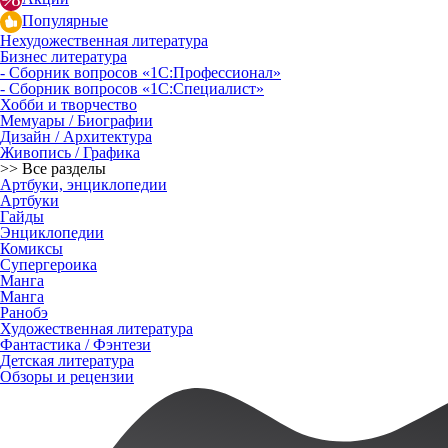
Популярные
Нехудожественная литература
Бизнес литература
- Сборник вопросов «1С:Профессионал»
- Сборник вопросов «1С:Специалист»
Хобби и творчество
Мемуары / Биографии
Дизайн / Архитектура
Живопись / Графика
>> Все разделы
Артбуки, энциклопедии
Артбуки
Гайды
Энциклопедии
Комиксы
Супергероика
Манга
Манга
Ранобэ
Художественная литература
Фантастика / Фэнтези
Детская литература
Обзоры и рецензии