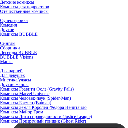
Детские комиксы
Комиксы для подростков
Отечественные комиксы
Супергероика
Комедия
Другое
Комиксы BUBBLE
Синглы
Сборники
Легенды BUBBLE
BUBBLE Visions
Манга
Для парней
Для девушек
Мистика/ужасы
Другие жанры
Комиксы Гравити Фолз (Gravity Falls)
Комиксы Marvel Universe
Комиксы Человек-паук (Spider-Man)
Комиксы Бэтмен (Batman)
Комиксы Земля Королей Федора Нечитайло
Комиксы Майор Гром
Комиксы Лига справедливости (Justice League)
Комиксы Призрачный гонщик (Ghost Rider)