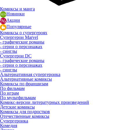
Комиксы и манга
Новинки
Акции
Популярные
Комиксы о супергероях
Супергерои Marvel
- графические романы
- серии о персонажах
- синглы
Супергерои DC
- графические романы
- серии о персонажах
- синглы
Альтернативная супергероика
Альтернативные комиксы
Комиксы по франшизам
По фильмам
По играм
По мультфильмам
Комикс-версии литературных произведений
Детские комиксы
Комиксы для подростков
Отечественные комиксы
Супергероика
Комедия