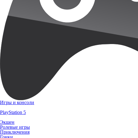
Игры и консоли
PlayStation 5
Экшен
Ролевые игры
Приключения
Гонки