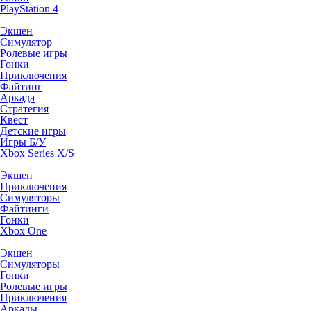
PlayStation 4
Экшен
Симулятор
Ролевые игры
Гонки
Приключения
Файтинг
Аркада
Стратегия
Квест
Детские игры
Игры Б/У
Xbox Series X/S
Экшен
Приключения
Симуляторы
Файтинги
Гонки
Xbox One
Экшен
Симуляторы
Гонки
Ролевые игры
Приключения
Аркады