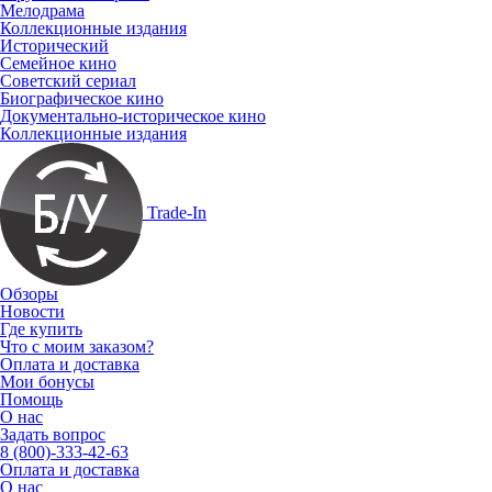
Мелодрама
Коллекционные издания
Исторический
Семейное кино
Советский сериал
Биографическое кино
Документально-историческое кино
Коллекционные издания
Trade-In
Обзоры
Новости
Где купить
Что с моим заказом?
Оплата и доставка
Мои бонусы
Помощь
О нас
Задать вопрос
8 (800)-333-42-63
Оплата и доставка
О нас