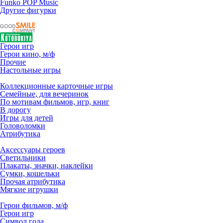
Funko POP Music
Другие фигурки
Герои игр
Герои кино, м/ф
Прочие
Настольные игры
Коллекционные карточные игры
Семейные, для вечеринок
По мотивам фильмов, игр, книг
В дорогу
Игры для детей
Головоломки
Атрибутика
Аксессуары героев
Светильники
Плакаты, значки, наклейки
Сумки, кошельки
Прочая атрибутика
Мягкие игрушки
Герои фильмов, м/ф
Герои игр
Символ года