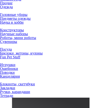
Прочие
Одежда
Головные уборы
Предметы одежды
Наука и хобби
Конструкторы
Научные наборы
Роботы, мини роботы
Сувениры
Посуда
Брелоки, жетоны, кулоны
Fun Pet Stuff
Игрушки
Ошейники
Поводки
Канцелярия
Блокноты, скетчбуки
Закладки
Ручки, карандаши
Тетради