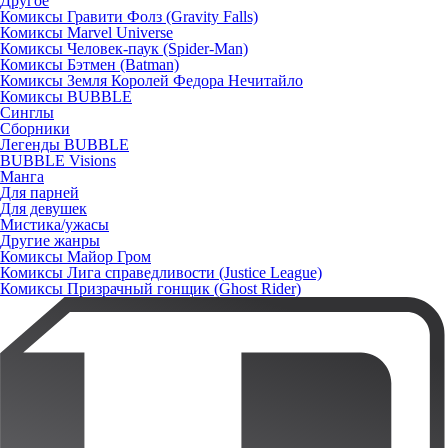
Другое
Комиксы Гравити Фолз (Gravity Falls)
Комиксы Marvel Universe
Комиксы Человек-паук (Spider-Man)
Комиксы Бэтмен (Batman)
Комиксы Земля Королей Федора Нечитайло
Комиксы BUBBLE
Синглы
Сборники
Легенды BUBBLE
BUBBLE Visions
Манга
Для парней
Для девушек
Мистика/ужасы
Другие жанры
Комиксы Майор Гром
Комиксы Лига справедливости (Justice League)
Комиксы Призрачный гонщик (Ghost Rider)