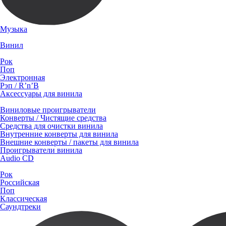
Музыка
Винил
Рок
Поп
Электронная
Рэп / R’n’B
Аксессуары для винила
Виниловые проигрыватели
Конверты / Чистящие средства
Средства для очистки винила
Внутренние конверты для винила
Внешние конверты / пакеты для винила
Проигрыватели винила
Audio CD
Рок
Российская
Поп
Классическая
Саундтреки