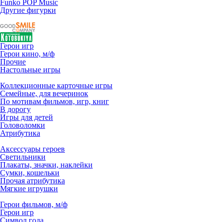
Funko POP Music
Другие фигурки
Герои игр
Герои кино, м/ф
Прочие
Настольные игры
Коллекционные карточные игры
Семейные, для вечеринок
По мотивам фильмов, игр, книг
В дорогу
Игры для детей
Головоломки
Атрибутика
Аксессуары героев
Светильники
Плакаты, значки, наклейки
Сумки, кошельки
Прочая атрибутика
Мягкие игрушки
Герои фильмов, м/ф
Герои игр
Символ года