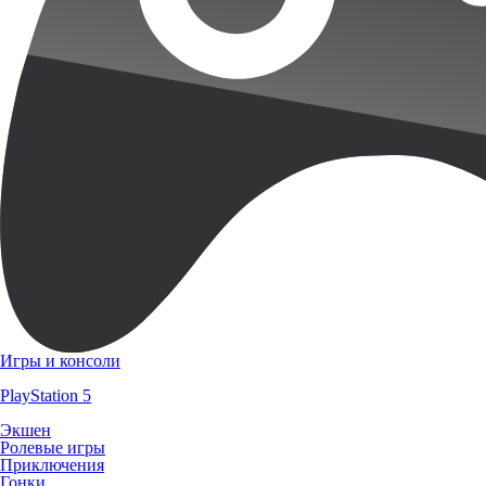
Игры и консоли
PlayStation 5
Экшен
Ролевые игры
Приключения
Гонки