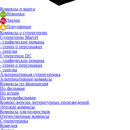
Комиксы и манга
Новинки
Акции
Популярные
Комиксы о супергероях
Супергерои Marvel
- графические романы
- серии о персонажах
- синглы
Супергерои DC
- графические романы
- серии о персонажах
- синглы
Альтернативная супергероика
Альтернативные комиксы
Комиксы по франшизам
По фильмам
По играм
По мультфильмам
Комикс-версии литературных произведений
Детские комиксы
Комиксы для подростков
Отечественные комиксы
Супергероика
Комедия