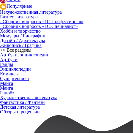
Популярные
Нехудожественная литература
Бизнес литература
- Сборник вопросов «1С:Профессионал»
- Сборник вопросов «1С:Специалист»
Хобби и творчество
Мемуары / Биографии
Дизайн / Архитектура
Живопись / Графика
>> Все разделы
Артбуки, энциклопедии
Артбуки
Гайды
Энциклопедии
Комиксы
Супергероика
Манга
Манга
Ранобэ
Художественная литература
Фантастика / Фэнтези
Детская литература
Обзоры и рецензии