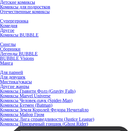
Детские комиксы
Комиксы для подростков
Отечественные комиксы
Супергероика
Комедия
Другое
Комиксы BUBBLE
Синглы
Сборники
Легенды BUBBLE
BUBBLE Visions
Манга
Для парней
Для девушек
Мистика/ужасы
Другие жанры
Комиксы Гравити Фолз (Gravity Falls)
Комиксы Marvel Universe
Комиксы Человек-паук (Spider-Man)
Комиксы Бэтмен (Batman)
Комиксы Земля Королей Федора Нечитайло
Комиксы Майор Гром
Комиксы Лига справедливости (Justice League)
Комиксы Призрачный гонщик (Ghost Rider)