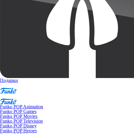
Подарки
Funko POP Animation
Funko POP Games
Funko POP Movies
Funko POP Television
Funko POP Disney
Funko POP Heroes