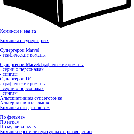
Комиксы и манга
Комиксы о супергероях
Супергерои Marvel
- графические романы
Супергерои Marvel/Графические романы
- серии о персонажах
- синглы
Супергерои DC
- графические романы
- серии о персонажах
- синглы
Альтернативная супергероика
Альтернативные комиксы
Комиксы по франшизам
По фильмам
По играм
По мультфильмам
Комикс-версии литературных произведений