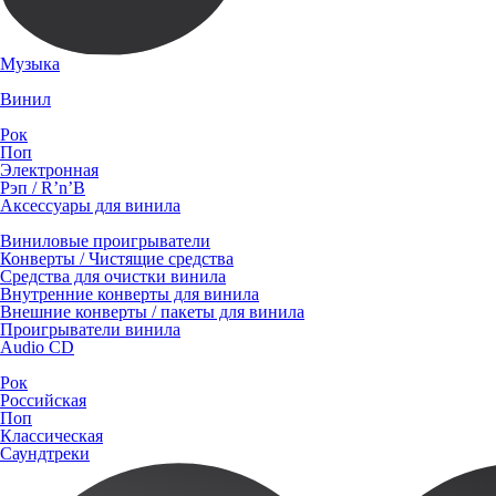
Музыка
Винил
Рок
Поп
Электронная
Рэп / R’n’B
Аксессуары для винила
Виниловые проигрыватели
Конверты / Чистящие средства
Средства для очистки винила
Внутренние конверты для винила
Внешние конверты / пакеты для винила
Проигрыватели винила
Audio CD
Рок
Российская
Поп
Классическая
Саундтреки