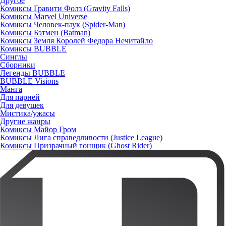
Другое
Комиксы Гравити Фолз (Gravity Falls)
Комиксы Marvel Universe
Комиксы Человек-паук (Spider-Man)
Комиксы Бэтмен (Batman)
Комиксы Земля Королей Федора Нечитайло
Комиксы BUBBLE
Синглы
Сборники
Легенды BUBBLE
BUBBLE Visions
Манга
Для парней
Для девушек
Мистика/ужасы
Другие жанры
Комиксы Майор Гром
Комиксы Лига справедливости (Justice League)
Комиксы Призрачный гонщик (Ghost Rider)