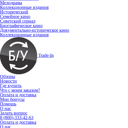
Мелодрама
Коллекционные издания
Исторический
Семейное кино
Советский сериал
Биографическое кино
Документально-историческое кино
Коллекционные издания
Trade-In
Обзоры
Новости
Где купить
Что с моим заказом?
Оплата и доставка
Мои бонусы
Помощь
О нас
Задать вопрос
8 (800)-333-42-63
Оплата и доставка
О нас