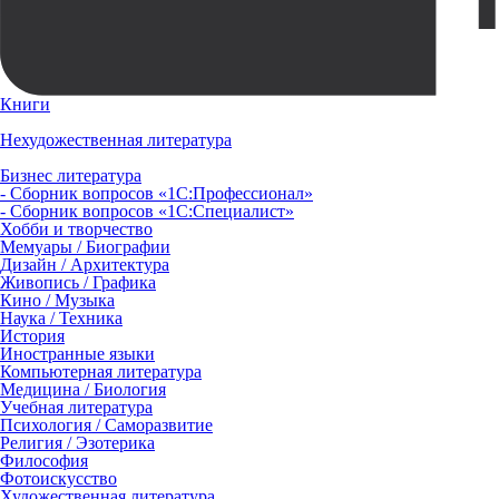
Книги
Нехудожественная литература
Бизнес литература
- Сборник вопросов «1С:Профессионал»
- Сборник вопросов «1С:Специалист»
Хобби и творчество
Мемуары / Биографии
Дизайн / Архитектура
Живопись / Графика
Кино / Музыка
Наука / Техника
История
Иностранные языки
Компьютерная литература
Медицина / Биология
Учебная литература
Психология / Саморазвитие
Религия / Эзотерика
Философия
Фотоискусство
Художественная литература