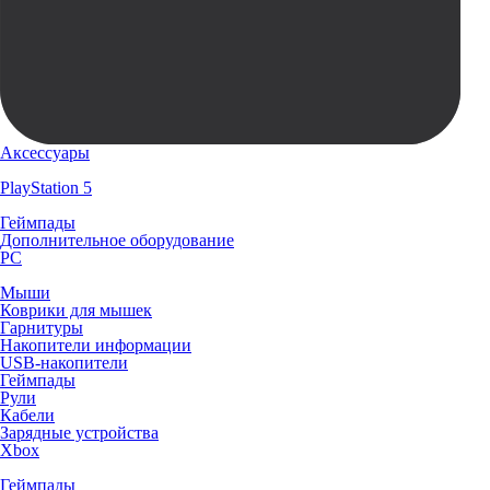
Аксессуары
PlayStation 5
Геймпады
Дополнительное оборудование
PC
Мыши
Коврики для мышек
Гарнитуры
Накопители информации
USB-накопители
Геймпады
Рули
Кабели
Зарядные устройства
Xbox
Геймпады