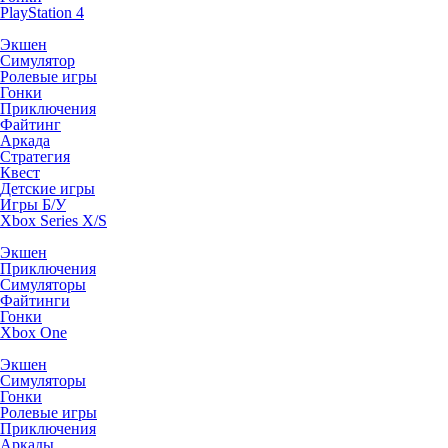
PlayStation 4
Экшен
Симулятор
Ролевые игры
Гонки
Приключения
Файтинг
Аркада
Стратегия
Квест
Детские игры
Игры Б/У
Xbox Series X/S
Экшен
Приключения
Симуляторы
Файтинги
Гонки
Xbox One
Экшен
Симуляторы
Гонки
Ролевые игры
Приключения
Аркады