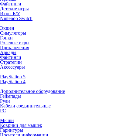
Файтинги
Детские игры
Игры Б/У
Nintendo Switch
Экшен
Симуляторы
Гонки
Ролевые игры
Приключения
Аркады
Файтинги
Стратегии
Аксессуары
PlayStation 5
PlayStation 4
Дополнительное оборудование
Геймпады
Рули
Кабели соединительные
PC
Мыши
Коврики для мышек
Гарнитуры
Носители информации