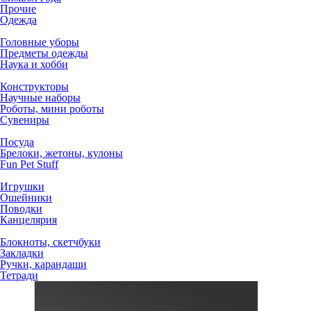
Прочие
Одежда
Головные уборы
Предметы одежды
Наука и хобби
Конструкторы
Научные наборы
Роботы, мини роботы
Сувениры
Посуда
Брелоки, жетоны, кулоны
Fun Pet Stuff
Игрушки
Ошейники
Поводки
Канцелярия
Блокноты, скетчбуки
Закладки
Ручки, карандаши
Тетради