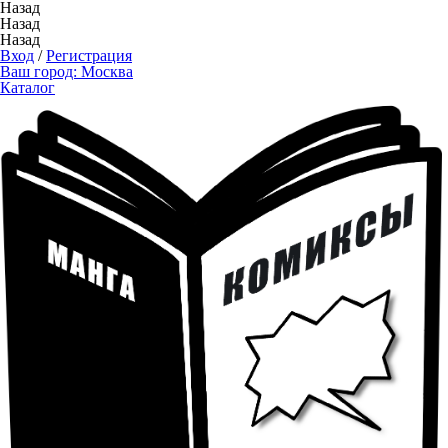
Назад
Назад
Назад
Вход
/
Регистрация
Ваш город:
Москва
Каталог