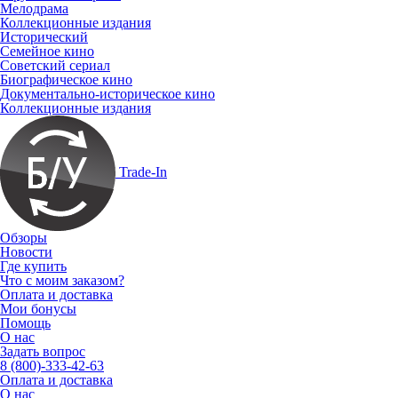
Мелодрама
Коллекционные издания
Исторический
Семейное кино
Советский сериал
Биографическое кино
Документально-историческое кино
Коллекционные издания
Trade-In
Обзоры
Новости
Где купить
Что с моим заказом?
Оплата и доставка
Мои бонусы
Помощь
О нас
Задать вопрос
8 (800)-333-42-63
Оплата и доставка
О нас