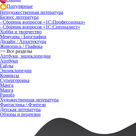
Популярные
Нехудожественная литература
Бизнес литература
- Сборник вопросов «1С:Профессионал»
- Сборник вопросов «1С:Специалист»
Хобби и творчество
Мемуары / Биографии
Дизайн / Архитектура
Живопись / Графика
>> Все разделы
Артбуки, энциклопедии
Артбуки
Гайды
Энциклопедии
Комиксы
Супергероика
Манга
Манга
Ранобэ
Художественная литература
Фантастика / Фэнтези
Детская литература
Обзоры и рецензии