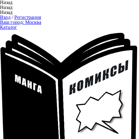
Назад
Назад
Назад
Вход
/
Регистрация
Ваш город:
Москва
Каталог