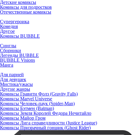
Детские комиксы
Комиксы для подростков
Отечественные комиксы
Супергероика
Комедия
Другое
Комиксы BUBBLE
Синглы
Сборники
Легенды BUBBLE
BUBBLE Visions
Манга
Для парней
Для девушек
Мистика/ужасы
Другие жанры
Комиксы Гравити Фолз (Gravity Falls)
Комиксы Marvel Universe
Комиксы Человек-паук (Spider-Man)
Комиксы Бэтмен (Batman)
Комиксы Земля Королей Федора Нечитайло
Комиксы Майор Гром
Комиксы Лига справедливости (Justice League)
Комиксы Призрачный гонщик (Ghost Rider)