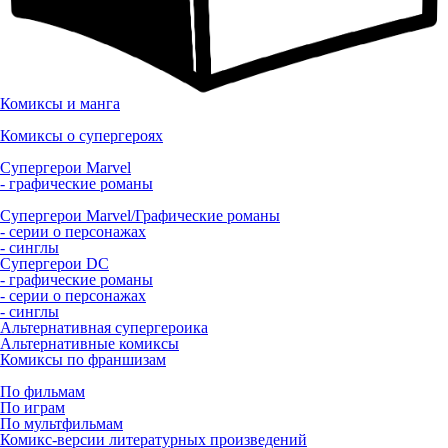
Комиксы и манга
Комиксы о супергероях
Супергерои Marvel
- графические романы
Супергерои Marvel/Графические романы
- серии о персонажах
- синглы
Супергерои DC
- графические романы
- серии о персонажах
- синглы
Альтернативная супергероика
Альтернативные комиксы
Комиксы по франшизам
По фильмам
По играм
По мультфильмам
Комикс-версии литературных произведений