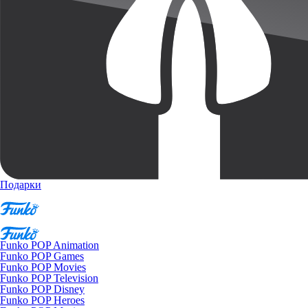
Подарки
Funko POP Animation
Funko POP Games
Funko POP Movies
Funko POP Television
Funko POP Disney
Funko POP Heroes