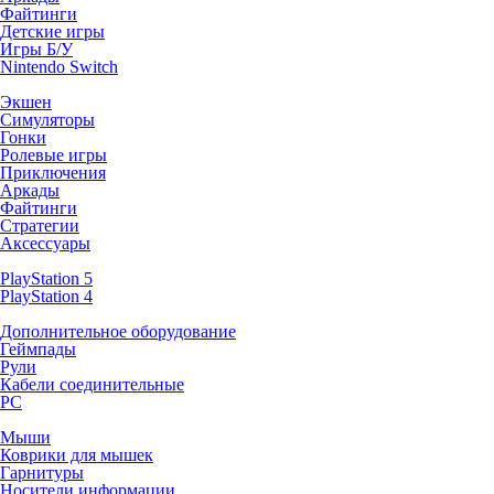
Файтинги
Детские игры
Игры Б/У
Nintendo Switch
Экшен
Симуляторы
Гонки
Ролевые игры
Приключения
Аркады
Файтинги
Стратегии
Аксессуары
PlayStation 5
PlayStation 4
Дополнительное оборудование
Геймпады
Рули
Кабели соединительные
PC
Мыши
Коврики для мышек
Гарнитуры
Носители информации