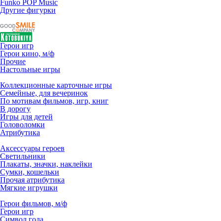
Funko POP Music
Другие фигурки
Герои игр
Герои кино, м/ф
Прочие
Настольные игры
Коллекционные карточные игры
Семейные, для вечеринок
По мотивам фильмов, игр, книг
В дорогу
Игры для детей
Головоломки
Атрибутика
Аксессуары героев
Светильники
Плакаты, значки, наклейки
Сумки, кошельки
Прочая атрибутика
Мягкие игрушки
Герои фильмов, м/ф
Герои игр
Символ года