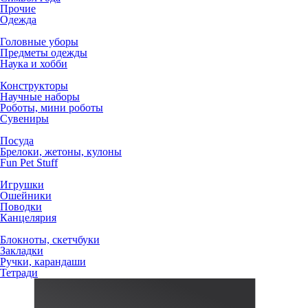
Прочие
Одежда
Головные уборы
Предметы одежды
Наука и хобби
Конструкторы
Научные наборы
Роботы, мини роботы
Сувениры
Посуда
Брелоки, жетоны, кулоны
Fun Pet Stuff
Игрушки
Ошейники
Поводки
Канцелярия
Блокноты, скетчбуки
Закладки
Ручки, карандаши
Тетради