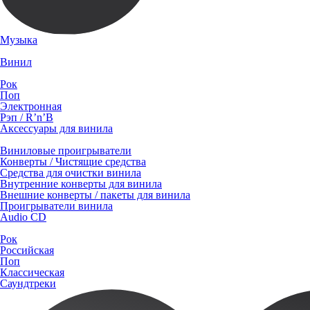
Музыка
Винил
Рок
Поп
Электронная
Рэп / R’n’B
Аксессуары для винила
Виниловые проигрыватели
Конверты / Чистящие средства
Средства для очистки винила
Внутренние конверты для винила
Внешние конверты / пакеты для винила
Проигрыватели винила
Audio CD
Рок
Российская
Поп
Классическая
Саундтреки