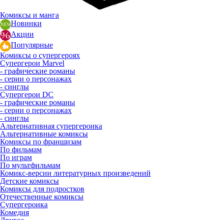
Комиксы и манга
Новинки
Акции
Популярные
Комиксы о супергероях
Супергерои Marvel
- графические романы
- серии о персонажах
- синглы
Супергерои DC
- графические романы
- серии о персонажах
- синглы
Альтернативная супергероика
Альтернативные комиксы
Комиксы по франшизам
По фильмам
По играм
По мультфильмам
Комикс-версии литературных произведений
Детские комиксы
Комиксы для подростков
Отечественные комиксы
Супергероика
Комедия