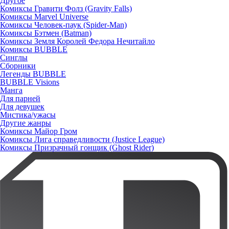
Другое
Комиксы Гравити Фолз (Gravity Falls)
Комиксы Marvel Universe
Комиксы Человек-паук (Spider-Man)
Комиксы Бэтмен (Batman)
Комиксы Земля Королей Федора Нечитайло
Комиксы BUBBLE
Синглы
Сборники
Легенды BUBBLE
BUBBLE Visions
Манга
Для парней
Для девушек
Мистика/ужасы
Другие жанры
Комиксы Майор Гром
Комиксы Лига справедливости (Justice League)
Комиксы Призрачный гонщик (Ghost Rider)