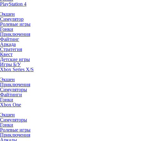
PlayStation 4
Экшен
Симулятор
Ролевые игры
Гонки
Приключения
Файтинг
Аркада
Стратегия
Квест
Детские игры
Игры Б/У
Xbox Series X/S
Экшен
Приключения
Симуляторы
Файтинги
Гонки
Xbox One
Экшен
Симуляторы
Гонки
Ролевые игры
Приключения
Аркады