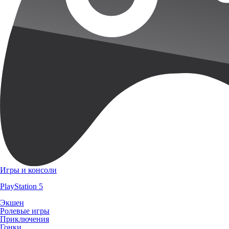
Игры и консоли
PlayStation 5
Экшен
Ролевые игры
Приключения
Гонки