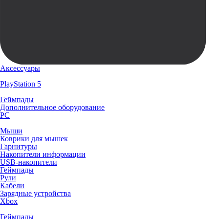
Аксессуары
PlayStation 5
Геймпады
Дополнительное оборудование
PC
Мыши
Коврики для мышек
Гарнитуры
Накопители информации
USB-накопители
Геймпады
Рули
Кабели
Зарядные устройства
Xbox
Геймпады