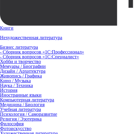
Книги
Нехудожественная литература
Бизнес литература
- Сборник вопросов «1С:Профессионал»
- Сборник вопросов «1С:Специалист»
Хобби и творчество
Мемуары / Биографии
Дизайн / Архитектура
Живопись / Графика
Кино / Музыка
Наука / Техника
История
Иностранные языки
Компьютерная литература
Медицина / Биология
Учебная литература
Психология / Саморазвитие
Религия / Эзотерика
Философия
Фотоискусство
Художественная литература