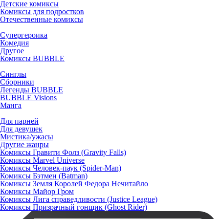
Детские комиксы
Комиксы для подростков
Отечественные комиксы
Супергероика
Комедия
Другое
Комиксы BUBBLE
Синглы
Сборники
Легенды BUBBLE
BUBBLE Visions
Манга
Для парней
Для девушек
Мистика/ужасы
Другие жанры
Комиксы Гравити Фолз (Gravity Falls)
Комиксы Marvel Universe
Комиксы Человек-паук (Spider-Man)
Комиксы Бэтмен (Batman)
Комиксы Земля Королей Федора Нечитайло
Комиксы Майор Гром
Комиксы Лига справедливости (Justice League)
Комиксы Призрачный гонщик (Ghost Rider)