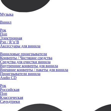
Музыка
Винил
Рок
Поп
Электронная
Рэп / R’n’B
Аксессуары для винила
Виниловые проигрыватели
Конверты / Чистящие средства
Средства для очистки винила
Внутренние конверты для винила
Внешние конверты / пакеты для винила
Проигрыватели винила
Audio CD
Рок
Российская
Поп
Классическая
Саундтреки