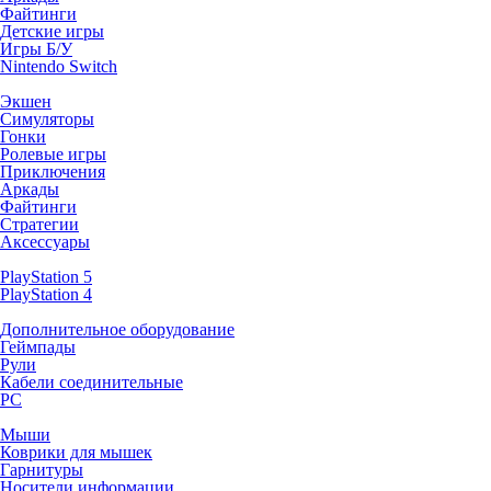
Файтинги
Детские игры
Игры Б/У
Nintendo Switch
Экшен
Симуляторы
Гонки
Ролевые игры
Приключения
Аркады
Файтинги
Стратегии
Аксессуары
PlayStation 5
PlayStation 4
Дополнительное оборудование
Геймпады
Рули
Кабели соединительные
PC
Мыши
Коврики для мышек
Гарнитуры
Носители информации