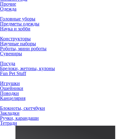
Прочие
Одежда
Головные уборы
Предметы одежды
Наука и хобби
Конструкторы
Научные наборы
Роботы, мини роботы
Сувениры
Посуда
Брелоки, жетоны, кулоны
Fun Pet Stuff
Игрушки
Ошейники
Поводки
Канцелярия
Блокноты, скетчбуки
Закладки
Ручки, карандаши
Тетради