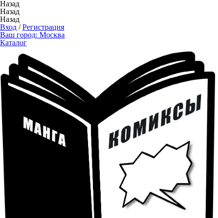
Назад
Назад
Назад
Вход
/
Регистрация
Ваш город:
Москва
Каталог