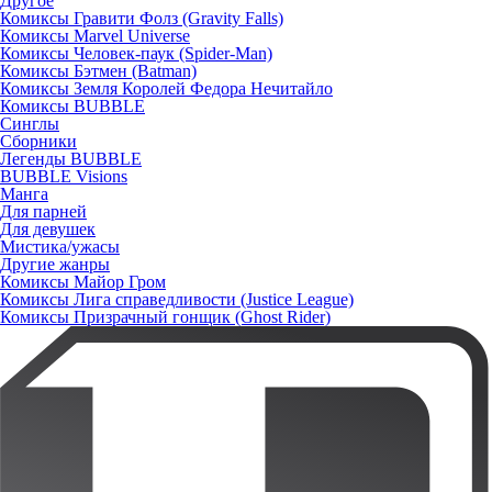
Другое
Комиксы Гравити Фолз (Gravity Falls)
Комиксы Marvel Universe
Комиксы Человек-паук (Spider-Man)
Комиксы Бэтмен (Batman)
Комиксы Земля Королей Федора Нечитайло
Комиксы BUBBLE
Синглы
Сборники
Легенды BUBBLE
BUBBLE Visions
Манга
Для парней
Для девушек
Мистика/ужасы
Другие жанры
Комиксы Майор Гром
Комиксы Лига справедливости (Justice League)
Комиксы Призрачный гонщик (Ghost Rider)