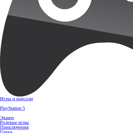
Игры и консоли
PlayStation 5
Экшен
Ролевые игры
Приключения
Гонки