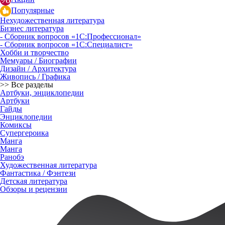
Популярные
Нехудожественная литература
Бизнес литература
- Сборник вопросов «1С:Профессионал»
- Сборник вопросов «1С:Специалист»
Хобби и творчество
Мемуары / Биографии
Дизайн / Архитектура
Живопись / Графика
>> Все разделы
Артбуки, энциклопедии
Артбуки
Гайды
Энциклопедии
Комиксы
Супергероика
Манга
Манга
Ранобэ
Художественная литература
Фантастика / Фэнтези
Детская литература
Обзоры и рецензии