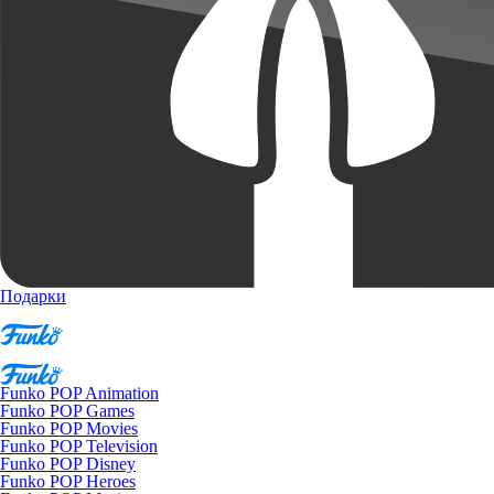
Подарки
Funko POP Animation
Funko POP Games
Funko POP Movies
Funko POP Television
Funko POP Disney
Funko POP Heroes