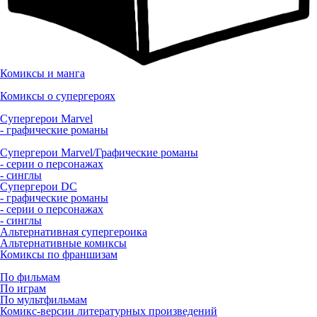
Комиксы и манга
Комиксы о супергероях
Супергерои Marvel
- графические романы
Супергерои Marvel/Графические романы
- серии о персонажах
- синглы
Супергерои DC
- графические романы
- серии о персонажах
- синглы
Альтернативная супергероика
Альтернативные комиксы
Комиксы по франшизам
По фильмам
По играм
По мультфильмам
Комикс-версии литературных произведений