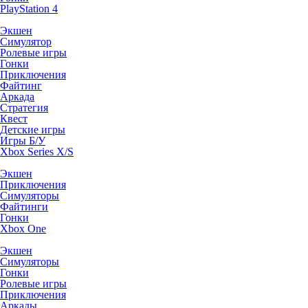
PlayStation 4
Экшен
Симулятор
Ролевые игры
Гонки
Приключения
Файтинг
Аркада
Стратегия
Квест
Детские игры
Игры Б/У
Xbox Series X/S
Экшен
Приключения
Симуляторы
Файтинги
Гонки
Xbox One
Экшен
Симуляторы
Гонки
Ролевые игры
Приключения
Аркады