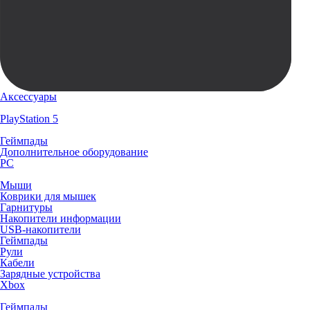
Аксессуары
PlayStation 5
Геймпады
Дополнительное оборудование
PC
Мыши
Коврики для мышек
Гарнитуры
Накопители информации
USB-накопители
Геймпады
Рули
Кабели
Зарядные устройства
Xbox
Геймпады