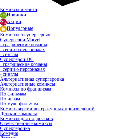
Комиксы и манга
Новинки
Акции
Популярные
Комиксы о супергероях
Супергерои Marvel
- графические романы
- серии о персонажах
- синглы
Супергерои DC
- графические романы
- серии о персонажах
- синглы
Альтернативная супергероика
Альтернативные комиксы
Комиксы по франшизам
По фильмам
По играм
По мультфильмам
Комикс-версии литературных произведений
Детские комиксы
Комиксы для подростков
Отечественные комиксы
Супергероика
Комедия