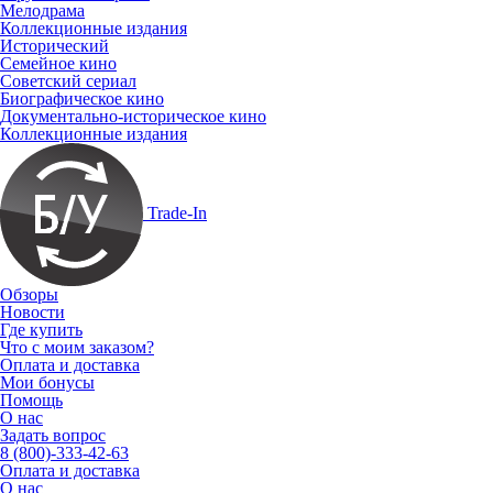
Мелодрама
Коллекционные издания
Исторический
Семейное кино
Советский сериал
Биографическое кино
Документально-историческое кино
Коллекционные издания
Trade-In
Обзоры
Новости
Где купить
Что с моим заказом?
Оплата и доставка
Мои бонусы
Помощь
О нас
Задать вопрос
8 (800)-333-42-63
Оплата и доставка
О нас