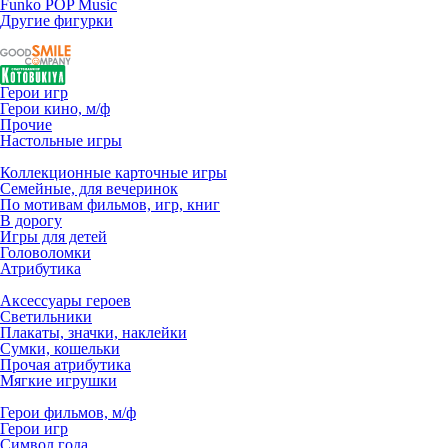
Funko POP Music
Другие фигурки
Герои игр
Герои кино, м/ф
Прочие
Настольные игры
Коллекционные карточные игры
Семейные, для вечеринок
По мотивам фильмов, игр, книг
В дорогу
Игры для детей
Головоломки
Атрибутика
Аксессуары героев
Светильники
Плакаты, значки, наклейки
Сумки, кошельки
Прочая атрибутика
Мягкие игрушки
Герои фильмов, м/ф
Герои игр
Символ года