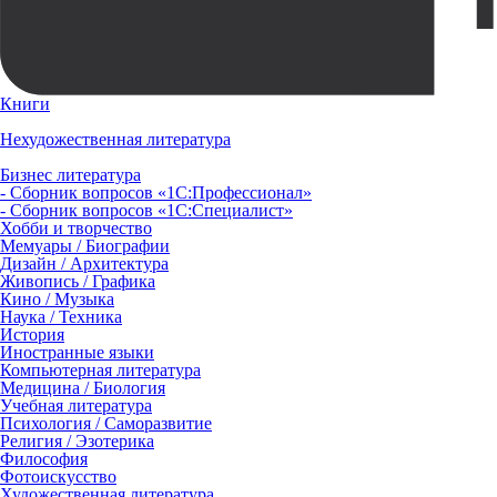
Книги
Нехудожественная литература
Бизнес литература
- Сборник вопросов «1С:Профессионал»
- Сборник вопросов «1С:Специалист»
Хобби и творчество
Мемуары / Биографии
Дизайн / Архитектура
Живопись / Графика
Кино / Музыка
Наука / Техника
История
Иностранные языки
Компьютерная литература
Медицина / Биология
Учебная литература
Психология / Саморазвитие
Религия / Эзотерика
Философия
Фотоискусство
Художественная литература