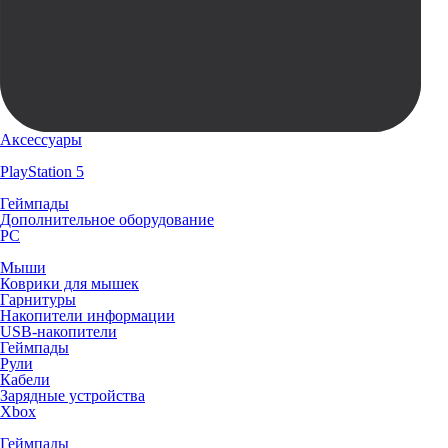
Аксессуары
PlayStation 5
Геймпады
Дополнительное оборудование
PC
Мыши
Коврики для мышек
Гарнитуры
Накопители информации
USB-накопители
Геймпады
Рули
Кабели
Зарядные устройства
Xbox
Геймпады