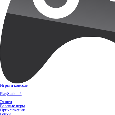
Игры и консоли
PlayStation 5
Экшен
Ролевые игры
Приключения
Гонки