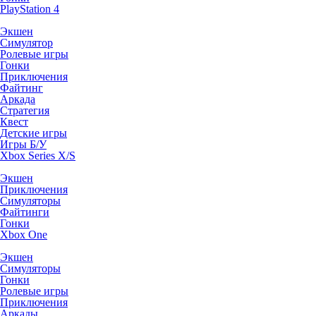
PlayStation 4
Экшен
Симулятор
Ролевые игры
Гонки
Приключения
Файтинг
Аркада
Стратегия
Квест
Детские игры
Игры Б/У
Xbox Series X/S
Экшен
Приключения
Симуляторы
Файтинги
Гонки
Xbox One
Экшен
Симуляторы
Гонки
Ролевые игры
Приключения
Аркады