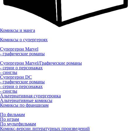
Комиксы и манга
Комиксы о супергероях
Супергерои Marvel
- графические романы
Супергерои Marvel/Графические романы
- серии о персонажах
- синглы
Супергерои DC
- графические романы
- серии о персонажах
- синглы
Альтернативная супергероика
Альтернативные комиксы
Комиксы по франшизам
По фильмам
По играм
По мультфильмам
Комикс-версии литературных произведений