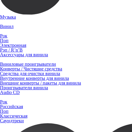
Музыка
Винил
Рок
Поп
Электронная
Рэп / R’n’B
Аксессуары для винила
Виниловые проигрыватели
Конверты / Чистящие средства
Средства для очистки винила
Внутренние конверты для винила
Внешние конверты / пакеты для винила
Проигрыватели винила
Audio CD
Рок
Российская
Поп
Классическая
Саундтреки