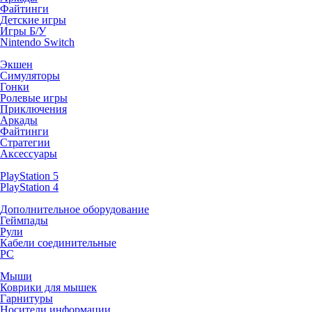
Файтинги
Детские игры
Игры Б/У
Nintendo Switch
Экшен
Симуляторы
Гонки
Ролевые игры
Приключения
Аркады
Файтинги
Стратегии
Аксессуары
PlayStation 5
PlayStation 4
Дополнительное оборудование
Геймпады
Рули
Кабели соединительные
PC
Мыши
Коврики для мышек
Гарнитуры
Носители информации