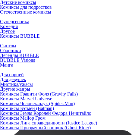
Детские комиксы
Комиксы для подростков
Отечественные комиксы
Супергероика
Комедия
Другое
Комиксы BUBBLE
Синглы
Сборники
Легенды BUBBLE
BUBBLE Visions
Манга
Для парней
Для девушек
Мистика/ужасы
Другие жанры
Комиксы Гравити Фолз (Gravity Falls)
Комиксы Marvel Universe
Комиксы Человек-паук (Spider-Man)
Комиксы Бэтмен (Batman)
Комиксы Земля Королей Федора Нечитайло
Комиксы Майор Гром
Комиксы Лига справедливости (Justice League)
Комиксы Призрачный гонщик (Ghost Rider)