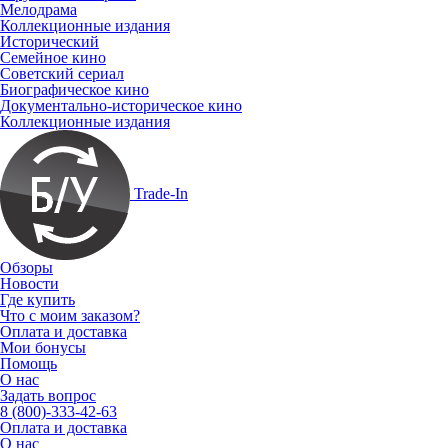
Мелодрама
Коллекционные издания
Исторический
Семейное кино
Советский сериал
Биографическое кино
Документально-историческое кино
Коллекционные издания
Trade-In
Обзоры
Новости
Где купить
Что с моим заказом?
Оплата и доставка
Мои бонусы
Помощь
О нас
Задать вопрос
8 (800)-333-42-63
Оплата и доставка
О нас