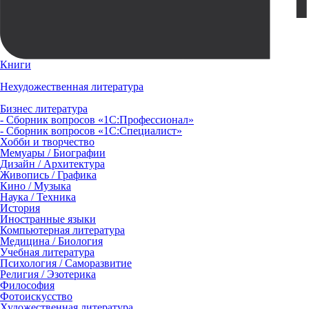
Книги
Нехудожественная литература
Бизнес литература
- Сборник вопросов «1С:Профессионал»
- Сборник вопросов «1С:Специалист»
Хобби и творчество
Мемуары / Биографии
Дизайн / Архитектура
Живопись / Графика
Кино / Музыка
Наука / Техника
История
Иностранные языки
Компьютерная литература
Медицина / Биология
Учебная литература
Психология / Саморазвитие
Религия / Эзотерика
Философия
Фотоискусство
Художественная литература