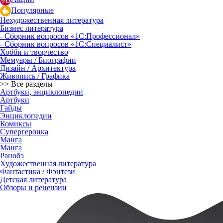
Популярные
Нехудожественная литература
Бизнес литература
- Сборник вопросов «1С:Профессионал»
- Сборник вопросов «1С:Специалист»
Хобби и творчество
Мемуары / Биографии
Дизайн / Архитектура
Живопись / Графика
>> Все разделы
Артбуки, энциклопедии
Артбуки
Гайды
Энциклопедии
Комиксы
Супергероика
Манга
Манга
Ранобэ
Художественная литература
Фантастика / Фэнтези
Детская литература
Обзоры и рецензии