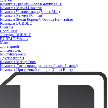
Другое
Комиксы Гравити Фолз (Gravity Falls)
Комиксы Marvel Universe
Комиксы Человек-паук (Spider-Man)
Комиксы Бэтмен (Batman)
Комиксы Земля Королей Федора Нечитайло
Комиксы BUBBLE
Синглы
Сборники
Легенды BUBBLE
BUBBLE Visions
Манга
Для парней
Для девушек
Мистика/ужасы
Другие жанры
Комиксы Майор Гром
Комиксы Лига справедливости (Justice League)
Комиксы Призрачный гонщик (Ghost Rider)