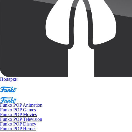
Подарки
Funko POP Animation
Funko POP Games
Funko POP Movies
Funko POP Television
Funko POP Disney
Funko POP Heroes