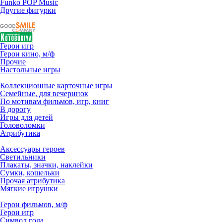
Funko POP Music
Другие фигурки
Герои игр
Герои кино, м/ф
Прочие
Настольные игры
Коллекционные карточные игры
Семейные, для вечеринок
По мотивам фильмов, игр, книг
В дорогу
Игры для детей
Головоломки
Атрибутика
Аксессуары героев
Светильники
Плакаты, значки, наклейки
Сумки, кошельки
Прочая атрибутика
Мягкие игрушки
Герои фильмов, м/ф
Герои игр
Символ года