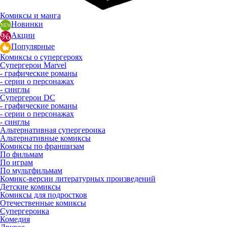
Комиксы и манга
Новинки
Акции
Популярные
Комиксы о супергероях
Супергерои Marvel
- графические романы
- серии о персонажах
- синглы
Супергерои DC
- графические романы
- серии о персонажах
- синглы
Альтернативная супергероика
Альтернативные комиксы
Комиксы по франшизам
По фильмам
По играм
По мультфильмам
Комикс-версии литературных произведений
Детские комиксы
Комиксы для подростков
Отечественные комиксы
Супергероика
Комедия