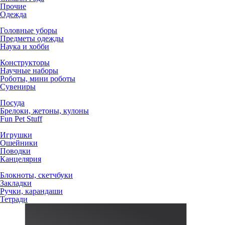
Прочие
Одежда
Головные уборы
Предметы одежды
Наука и хобби
Конструкторы
Научные наборы
Роботы, мини роботы
Сувениры
Посуда
Брелоки, жетоны, кулоны
Fun Pet Stuff
Игрушки
Ошейники
Поводки
Канцелярия
Блокноты, скетчбуки
Закладки
Ручки, карандаши
Тетради