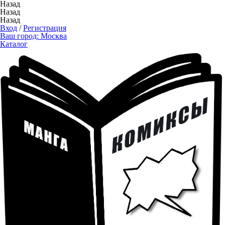
Назад
Назад
Назад
Вход
/
Регистрация
Ваш город:
Москва
Каталог