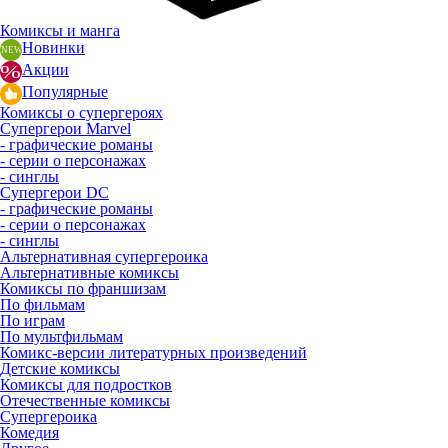
Комиксы и манга
Новинки
Акции
Популярные
Комиксы о супергероях
Супергерои Marvel
- графические романы
- серии о персонажах
- синглы
Супергерои DC
- графические романы
- серии о персонажах
- синглы
Альтернативная супергероика
Альтернативные комиксы
Комиксы по франшизам
По фильмам
По играм
По мультфильмам
Комикс-версии литературных произведений
Детские комиксы
Комиксы для подростков
Отечественные комиксы
Супергероика
Комедия