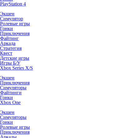
PlayStation 4
Экшен
Симулятор
Ролевые игры
Гонки
Приключения
Файтинг
Аркада
Стратегия
Квест
Детские игры
Игры Б/У
Xbox Series X/S
Экшен
Приключения
Симуляторы
Файтинги
Гонки
Xbox One
Экшен
Симуляторы
Гонки
Ролевые игры
Приключения
Аркады