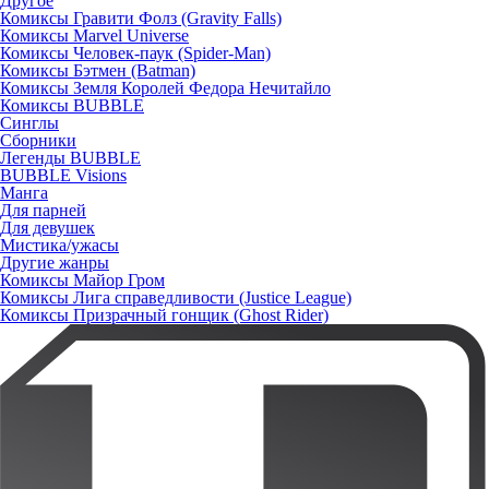
Другое
Комиксы Гравити Фолз (Gravity Falls)
Комиксы Marvel Universe
Комиксы Человек-паук (Spider-Man)
Комиксы Бэтмен (Batman)
Комиксы Земля Королей Федора Нечитайло
Комиксы BUBBLE
Синглы
Сборники
Легенды BUBBLE
BUBBLE Visions
Манга
Для парней
Для девушек
Мистика/ужасы
Другие жанры
Комиксы Майор Гром
Комиксы Лига справедливости (Justice League)
Комиксы Призрачный гонщик (Ghost Rider)