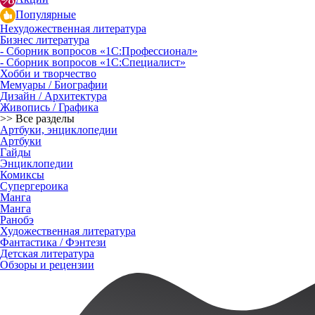
Популярные
Нехудожественная литература
Бизнес литература
- Сборник вопросов «1С:Профессионал»
- Сборник вопросов «1С:Специалист»
Хобби и творчество
Мемуары / Биографии
Дизайн / Архитектура
Живопись / Графика
>> Все разделы
Артбуки, энциклопедии
Артбуки
Гайды
Энциклопедии
Комиксы
Супергероика
Манга
Манга
Ранобэ
Художественная литература
Фантастика / Фэнтези
Детская литература
Обзоры и рецензии