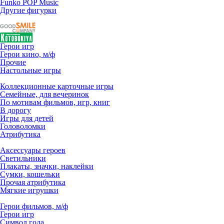
Funko POP Music
Другие фигурки
Герои игр
Герои кино, м/ф
Прочие
Настольные игры
Коллекционные карточные игры
Семейные, для вечеринок
По мотивам фильмов, игр, книг
В дорогу
Игры для детей
Головоломки
Атрибутика
Аксессуары героев
Светильники
Плакаты, значки, наклейки
Сумки, кошельки
Прочая атрибутика
Мягкие игрушки
Герои фильмов, м/ф
Герои игр
Символ года