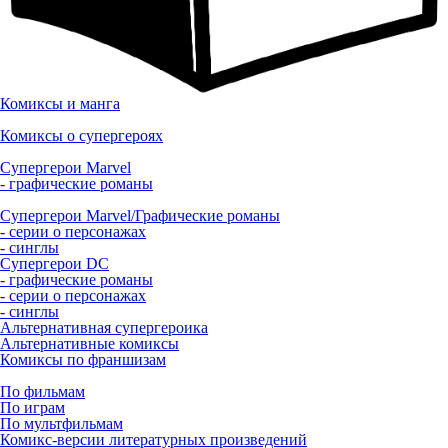
Комиксы и манга
Комиксы о супергероях
Супергерои Marvel
- графические романы
Супергерои Marvel/Графические романы
- серии о персонажах
- синглы
Супергерои DC
- графические романы
- серии о персонажах
- синглы
Альтернативная супергероика
Альтернативные комиксы
Комиксы по франшизам
По фильмам
По играм
По мультфильмам
Комикс-версии литературных произведений