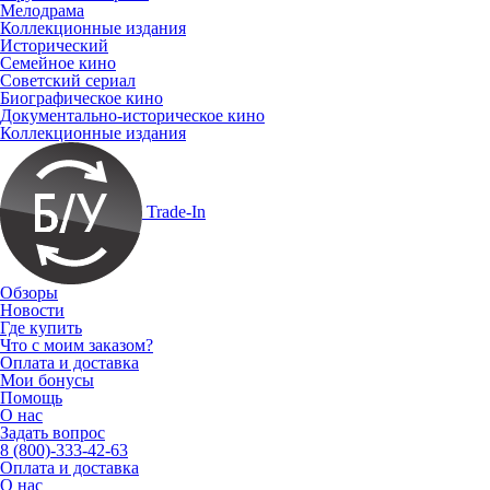
Мелодрама
Коллекционные издания
Исторический
Семейное кино
Советский сериал
Биографическое кино
Документально-историческое кино
Коллекционные издания
Trade-In
Обзоры
Новости
Где купить
Что с моим заказом?
Оплата и доставка
Мои бонусы
Помощь
О нас
Задать вопрос
8 (800)-333-42-63
Оплата и доставка
О нас