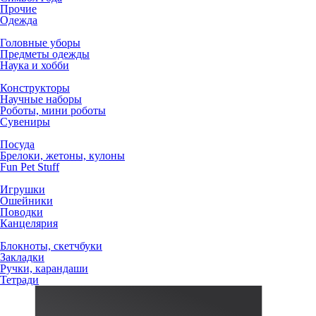
Прочие
Одежда
Головные уборы
Предметы одежды
Наука и хобби
Конструкторы
Научные наборы
Роботы, мини роботы
Сувениры
Посуда
Брелоки, жетоны, кулоны
Fun Pet Stuff
Игрушки
Ошейники
Поводки
Канцелярия
Блокноты, скетчбуки
Закладки
Ручки, карандаши
Тетради