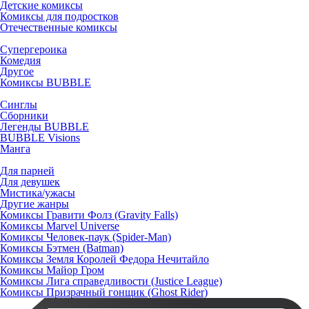
Детские комиксы
Комиксы для подростков
Отечественные комиксы
Супергероика
Комедия
Другое
Комиксы BUBBLE
Синглы
Сборники
Легенды BUBBLE
BUBBLE Visions
Манга
Для парней
Для девушек
Мистика/ужасы
Другие жанры
Комиксы Гравити Фолз (Gravity Falls)
Комиксы Marvel Universe
Комиксы Человек-паук (Spider-Man)
Комиксы Бэтмен (Batman)
Комиксы Земля Королей Федора Нечитайло
Комиксы Майор Гром
Комиксы Лига справедливости (Justice League)
Комиксы Призрачный гонщик (Ghost Rider)