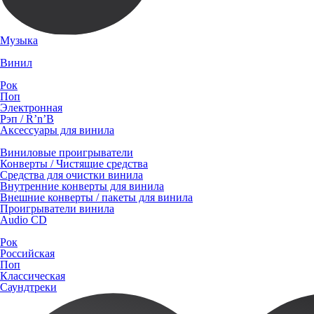
Музыка
Винил
Рок
Поп
Электронная
Рэп / R’n’B
Аксессуары для винила
Виниловые проигрыватели
Конверты / Чистящие средства
Средства для очистки винила
Внутренние конверты для винила
Внешние конверты / пакеты для винила
Проигрыватели винила
Audio CD
Рок
Российская
Поп
Классическая
Саундтреки