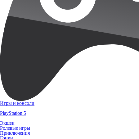
Игры и консоли
PlayStation 5
Экшен
Ролевые игры
Приключения
Гонки