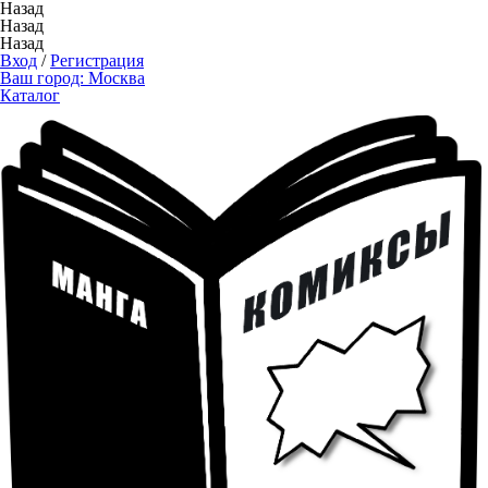
Назад
Назад
Назад
Вход
/
Регистрация
Ваш город:
Москва
Каталог