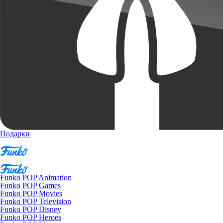
Подарки
Funko POP Animation
Funko POP Games
Funko POP Movies
Funko POP Television
Funko POP Disney
Funko POP Heroes