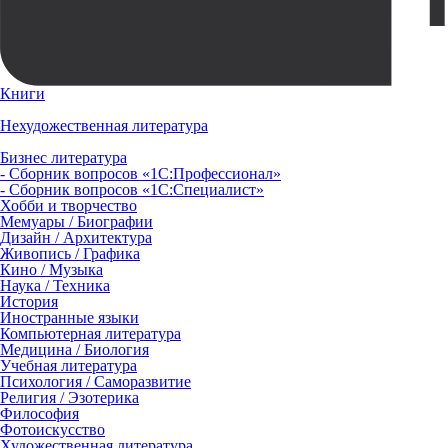
Книги
Нехудожественная литература
Бизнес литература
- Сборник вопросов «1С:Профессионал»
- Сборник вопросов «1С:Специалист»
Хобби и творчество
Мемуары / Биографии
Дизайн / Архитектура
Живопись / Графика
Кино / Музыка
Наука / Техника
История
Иностранные языки
Компьютерная литература
Медицина / Биология
Учебная литература
Психология / Саморазвитие
Религия / Эзотерика
Философия
Фотоискусство
Художественная литература