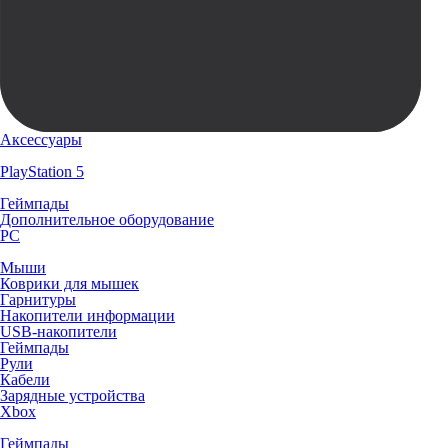
Аксессуары
PlayStation 5
Геймпады
Дополнительное оборудование
PC
Мыши
Коврики для мышек
Гарнитуры
Накопители информации
USB-накопители
Геймпады
Рули
Кабели
Зарядные устройства
Xbox
Геймпады