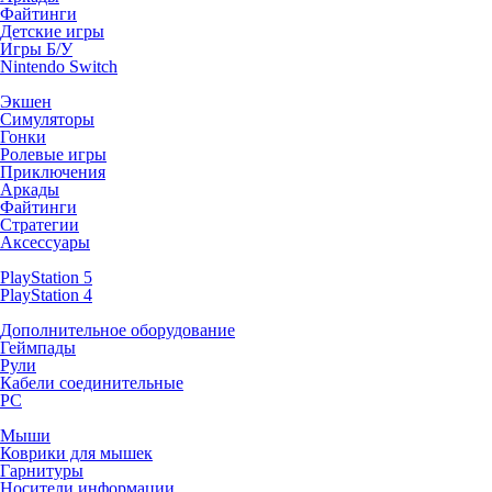
Файтинги
Детские игры
Игры Б/У
Nintendo Switch
Экшен
Симуляторы
Гонки
Ролевые игры
Приключения
Аркады
Файтинги
Стратегии
Аксессуары
PlayStation 5
PlayStation 4
Дополнительное оборудование
Геймпады
Рули
Кабели соединительные
PC
Мыши
Коврики для мышек
Гарнитуры
Носители информации