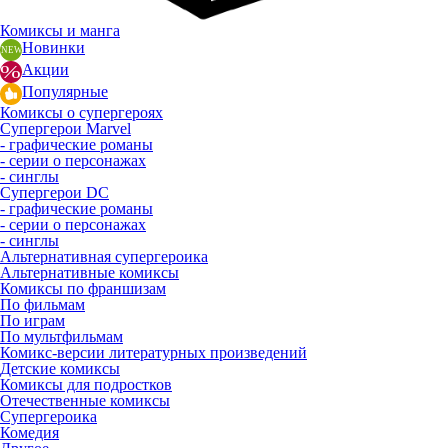
Комиксы и манга
Новинки
Акции
Популярные
Комиксы о супергероях
Супергерои Marvel
- графические романы
- серии о персонажах
- синглы
Супергерои DC
- графические романы
- серии о персонажах
- синглы
Альтернативная супергероика
Альтернативные комиксы
Комиксы по франшизам
По фильмам
По играм
По мультфильмам
Комикс-версии литературных произведений
Детские комиксы
Комиксы для подростков
Отечественные комиксы
Супергероика
Комедия