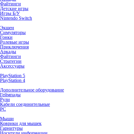
Файтинги
Детские игры
Игры Б/У
Nintendo Switch
Экшен
Симуляторы
Гонки
Ролевые игры
Приключения
Аркады
Файтинги
Стратегии
Аксессуары
PlayStation 5
PlayStation 4
Дополнительное оборудование
Геймпады
Рули
Кабели соединительные
PC
Мыши
Коврики для мышек
Гарнитуры
Носители информации