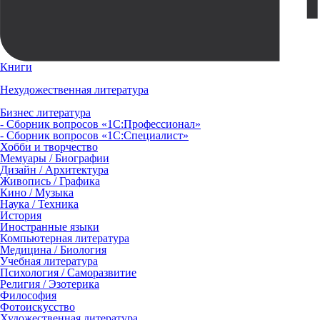
Книги
Нехудожественная литература
Бизнес литература
- Сборник вопросов «1С:Профессионал»
- Сборник вопросов «1С:Специалист»
Хобби и творчество
Мемуары / Биографии
Дизайн / Архитектура
Живопись / Графика
Кино / Музыка
Наука / Техника
История
Иностранные языки
Компьютерная литература
Медицина / Биология
Учебная литература
Психология / Саморазвитие
Религия / Эзотерика
Философия
Фотоискусство
Художественная литература