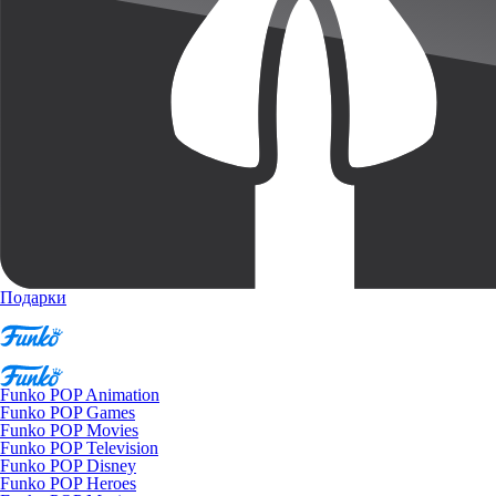
Подарки
Funko POP Animation
Funko POP Games
Funko POP Movies
Funko POP Television
Funko POP Disney
Funko POP Heroes