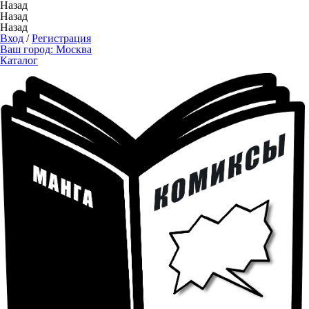
Назад
Назад
Назад
Вход
/
Регистрация
Ваш город:
Москва
Каталог