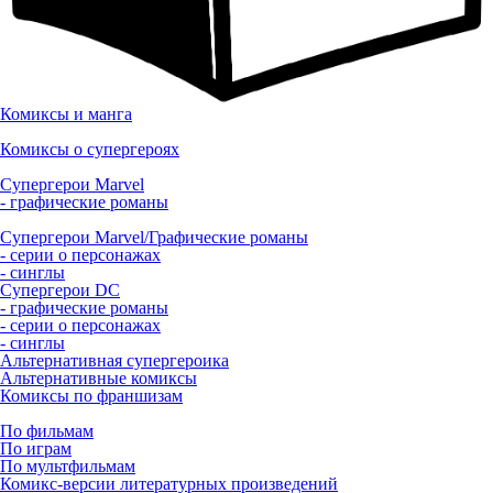
Комиксы и манга
Комиксы о супергероях
Супергерои Marvel
- графические романы
Супергерои Marvel/Графические романы
- серии о персонажах
- синглы
Супергерои DC
- графические романы
- серии о персонажах
- синглы
Альтернативная супергероика
Альтернативные комиксы
Комиксы по франшизам
По фильмам
По играм
По мультфильмам
Комикс-версии литературных произведений