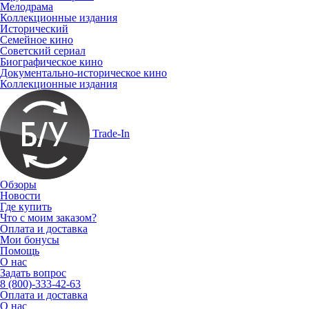
Мелодрама
Коллекционные издания
Исторический
Семейное кино
Советский сериал
Биографическое кино
Документально-историческое кино
Коллекционные издания
Trade-In
Обзоры
Новости
Где купить
Что с моим заказом?
Оплата и доставка
Мои бонусы
Помощь
О нас
Задать вопрос
8 (800)-333-42-63
Оплата и доставка
О нас