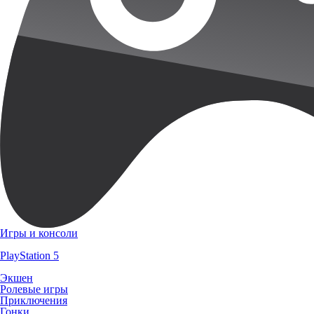
Игры и консоли
PlayStation 5
Экшен
Ролевые игры
Приключения
Гонки