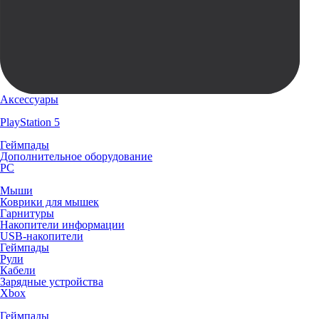
Аксессуары
PlayStation 5
Геймпады
Дополнительное оборудование
PC
Мыши
Коврики для мышек
Гарнитуры
Накопители информации
USB-накопители
Геймпады
Рули
Кабели
Зарядные устройства
Xbox
Геймпады