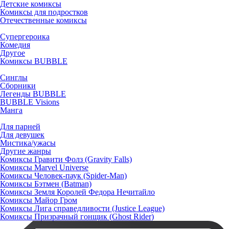
Детские комиксы
Комиксы для подростков
Отечественные комиксы
Супергероика
Комедия
Другое
Комиксы BUBBLE
Синглы
Сборники
Легенды BUBBLE
BUBBLE Visions
Манга
Для парней
Для девушек
Мистика/ужасы
Другие жанры
Комиксы Гравити Фолз (Gravity Falls)
Комиксы Marvel Universe
Комиксы Человек-паук (Spider-Man)
Комиксы Бэтмен (Batman)
Комиксы Земля Королей Федора Нечитайло
Комиксы Майор Гром
Комиксы Лига справедливости (Justice League)
Комиксы Призрачный гонщик (Ghost Rider)