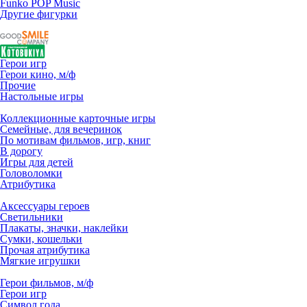
Funko POP Music
Другие фигурки
Герои игр
Герои кино, м/ф
Прочие
Настольные игры
Коллекционные карточные игры
Семейные, для вечеринок
По мотивам фильмов, игр, книг
В дорогу
Игры для детей
Головоломки
Атрибутика
Аксессуары героев
Светильники
Плакаты, значки, наклейки
Сумки, кошельки
Прочая атрибутика
Мягкие игрушки
Герои фильмов, м/ф
Герои игр
Символ года