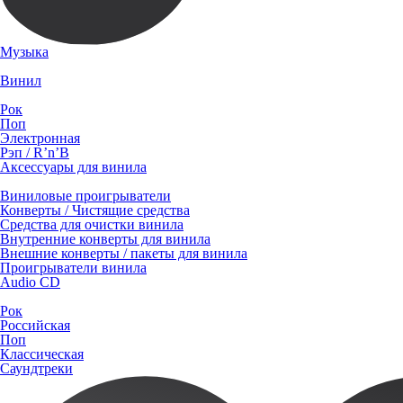
Музыка
Винил
Рок
Поп
Электронная
Рэп / R’n’B
Аксессуары для винила
Виниловые проигрыватели
Конверты / Чистящие средства
Средства для очистки винила
Внутренние конверты для винила
Внешние конверты / пакеты для винила
Проигрыватели винила
Audio CD
Рок
Российская
Поп
Классическая
Саундтреки