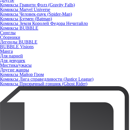
Другое
Комиксы Гравити Фолз (Gravity Falls)
Комиксы Marvel Universe
Комиксы Человек-паук (Spider-Man)
Комиксы Бэтмен (Batman)
Комиксы Земля Королей Федора Нечитайло
Комиксы BUBBLE
Синглы
Сборники
Легенды BUBBLE
BUBBLE Visions
Манга
Для парней
Для девушек
Мистика/ужасы
Другие жанры
Комиксы Майор Гром
Комиксы Лига справедливости (Justice League)
Комиксы Призрачный гонщик (Ghost Rider)