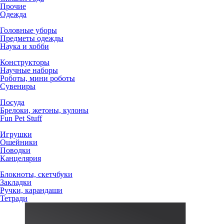
Прочие
Одежда
Головные уборы
Предметы одежды
Наука и хобби
Конструкторы
Научные наборы
Роботы, мини роботы
Сувениры
Посуда
Брелоки, жетоны, кулоны
Fun Pet Stuff
Игрушки
Ошейники
Поводки
Канцелярия
Блокноты, скетчбуки
Закладки
Ручки, карандаши
Тетради