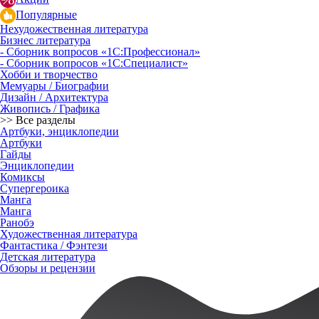
Популярные
Нехудожественная литература
Бизнес литература
- Сборник вопросов «1С:Профессионал»
- Сборник вопросов «1С:Специалист»
Хобби и творчество
Мемуары / Биографии
Дизайн / Архитектура
Живопись / Графика
>> Все разделы
Артбуки, энциклопедии
Артбуки
Гайды
Энциклопедии
Комиксы
Супергероика
Манга
Манга
Ранобэ
Художественная литература
Фантастика / Фэнтези
Детская литература
Обзоры и рецензии