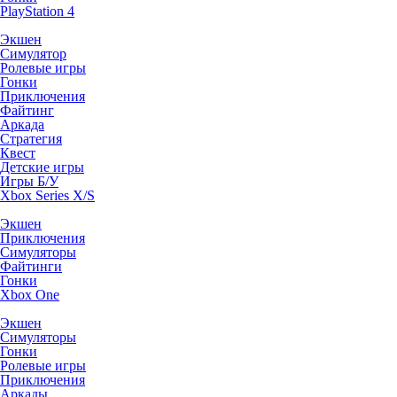
PlayStation 4
Экшен
Симулятор
Ролевые игры
Гонки
Приключения
Файтинг
Аркада
Стратегия
Квест
Детские игры
Игры Б/У
Xbox Series X/S
Экшен
Приключения
Симуляторы
Файтинги
Гонки
Xbox One
Экшен
Симуляторы
Гонки
Ролевые игры
Приключения
Аркады