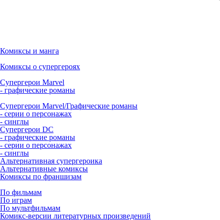
Комиксы и манга
Комиксы о супергероях
Супергерои Marvel
- графические романы
Супергерои Marvel/Графические романы
- серии о персонажах
- синглы
Супергерои DC
- графические романы
- серии о персонажах
- синглы
Альтернативная супергероика
Альтернативные комиксы
Комиксы по франшизам
По фильмам
По играм
По мультфильмам
Комикс-версии литературных произведений