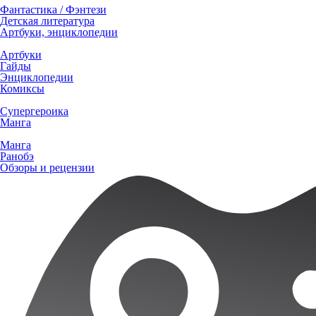
Фантастика / Фэнтези
Детская литература
Артбуки, энциклопедии
Артбуки
Гайды
Энциклопедии
Комиксы
Супергероика
Манга
Манга
Ранобэ
Обзоры и рецензии