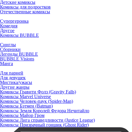
Детские комиксы
Комиксы для подростков
Отечественные комиксы
Супергероика
Комедия
Другое
Комиксы BUBBLE
Синглы
Сборники
Легенды BUBBLE
BUBBLE Visions
Манга
Для парней
Для девушек
Мистика/ужасы
Другие жанры
Комиксы Гравити Фолз (Gravity Falls)
Комиксы Marvel Universe
Комиксы Человек-паук (Spider-Man)
Комиксы Бэтмен (Batman)
Комиксы Земля Королей Федора Нечитайло
Комиксы Майор Гром
Комиксы Лига справедливости (Justice League)
Комиксы Призрачный гонщик (Ghost Rider)