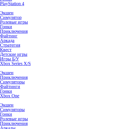
PlayStation 4
Экшен
Симулятор
Ролевые игры
Гонки
Приключения
Файтинг
Аркада
Стратегия
Квест
Детские игры
Игры Б/У
Xbox Series X/S
Экшен
Приключения
Симуляторы
Файтинги
Гонки
Xbox One
Экшен
Симуляторы
Гонки
Ролевые игры
Приключения
Аркады