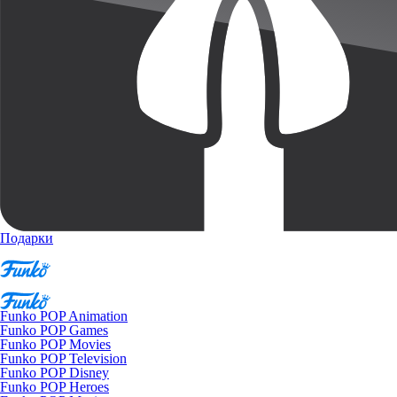
Подарки
Funko POP Animation
Funko POP Games
Funko POP Movies
Funko POP Television
Funko POP Disney
Funko POP Heroes