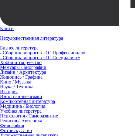
Книги
Нехудожественная литература
Бизнес литература
- Сборник вопросов «1С:Профессионал»
- Сборник вопросов «1С:Специалист»
Хобби и творчество
Мемуары / Биографии
Дизайн / Архитектура
Живопись / Графика
Кино / Музыка
Наука / Техника
История
Иностранные языки
Компьютерная литература
Медицина / Биология
Учебная литература
Психология / Саморазвитие
Религия / Эзотерика
Философия
Фотоискусство
Художественная литература