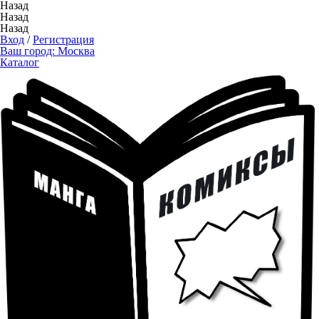
Назад
Назад
Назад
Вход
/
Регистрация
Ваш город:
Москва
Каталог