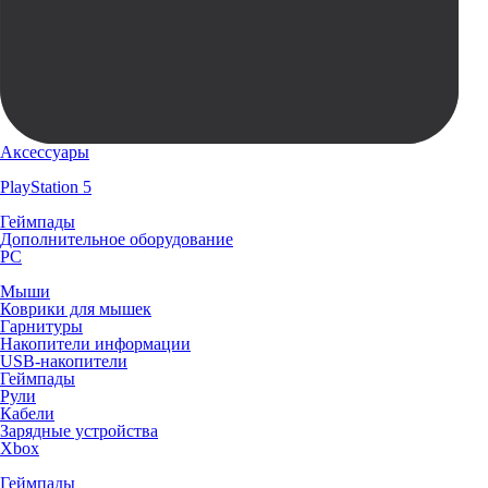
Аксессуары
PlayStation 5
Геймпады
Дополнительное оборудование
PC
Мыши
Коврики для мышек
Гарнитуры
Накопители информации
USB-накопители
Геймпады
Рули
Кабели
Зарядные устройства
Xbox
Геймпады