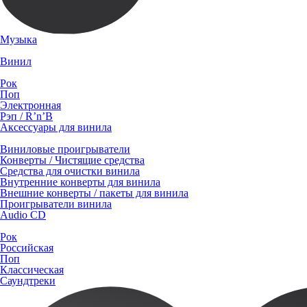
Музыка
Винил
Рок
Поп
Электронная
Рэп / R’n’B
Аксессуары для винила
Виниловые проигрыватели
Конверты / Чистящие средства
Средства для очистки винила
Внутренние конверты для винила
Внешние конверты / пакеты для винила
Проигрыватели винила
Audio CD
Рок
Российская
Поп
Классическая
Саундтреки