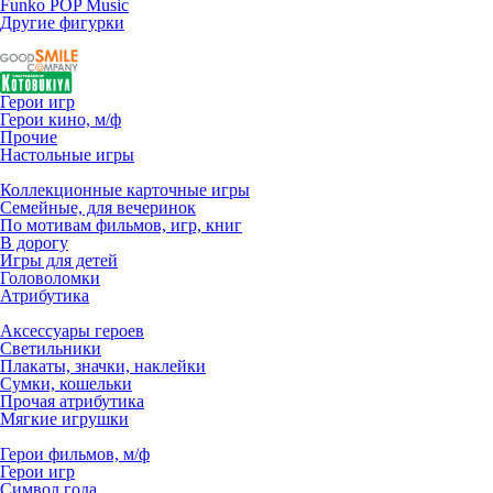
Funko POP Music
Другие фигурки
Герои игр
Герои кино, м/ф
Прочие
Настольные игры
Коллекционные карточные игры
Семейные, для вечеринок
По мотивам фильмов, игр, книг
В дорогу
Игры для детей
Головоломки
Атрибутика
Аксессуары героев
Светильники
Плакаты, значки, наклейки
Сумки, кошельки
Прочая атрибутика
Мягкие игрушки
Герои фильмов, м/ф
Герои игр
Символ года