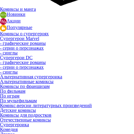
Комиксы и манга
Новинки
Акции
Популярные
Комиксы о супергероях
Супергерои Marvel
- графические романы
- серии о персонажах
- синглы
Супергерои DC
- графические романы
- серии о персонажах
- синглы
Альтернативная супергероика
Альтернативные комиксы
Комиксы по франшизам
По фильмам
По играм
По мультфильмам
Комикс-версии литературных произведений
Детские комиксы
Комиксы для подростков
Отечественные комиксы
Супергероика
Комедия