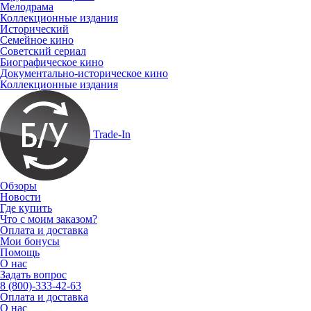
Мелодрама
Коллекционные издания
Исторический
Семейное кино
Советский сериал
Биографическое кино
Документально-историческое кино
Коллекционные издания
Trade-In
Обзоры
Новости
Где купить
Что с моим заказом?
Оплата и доставка
Мои бонусы
Помощь
О нас
Задать вопрос
8 (800)-333-42-63
Оплата и доставка
О нас