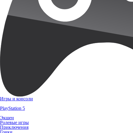
Игры и консоли
PlayStation 5
Экшен
Ролевые игры
Приключения
Гонки