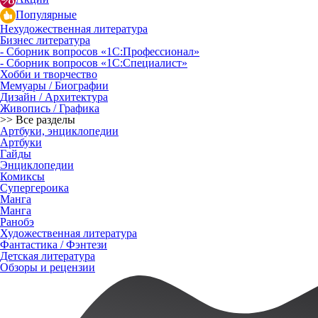
Популярные
Нехудожественная литература
Бизнес литература
- Сборник вопросов «1С:Профессионал»
- Сборник вопросов «1С:Специалист»
Хобби и творчество
Мемуары / Биографии
Дизайн / Архитектура
Живопись / Графика
>> Все разделы
Артбуки, энциклопедии
Артбуки
Гайды
Энциклопедии
Комиксы
Супергероика
Манга
Манга
Ранобэ
Художественная литература
Фантастика / Фэнтези
Детская литература
Обзоры и рецензии