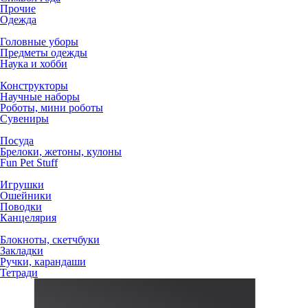
Прочие
Одежда
Головные уборы
Предметы одежды
Наука и хобби
Конструкторы
Научные наборы
Роботы, мини роботы
Сувениры
Посуда
Брелоки, жетоны, кулоны
Fun Pet Stuff
Игрушки
Ошейники
Поводки
Канцелярия
Блокноты, скетчбуки
Закладки
Ручки, карандаши
Тетради