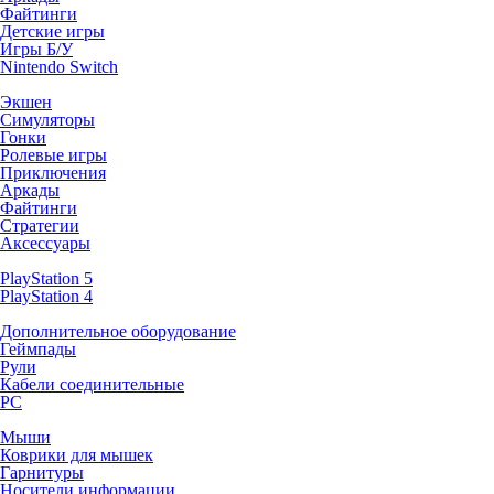
Файтинги
Детские игры
Игры Б/У
Nintendo Switch
Экшен
Симуляторы
Гонки
Ролевые игры
Приключения
Аркады
Файтинги
Стратегии
Аксессуары
PlayStation 5
PlayStation 4
Дополнительное оборудование
Геймпады
Рули
Кабели соединительные
PC
Мыши
Коврики для мышек
Гарнитуры
Носители информации