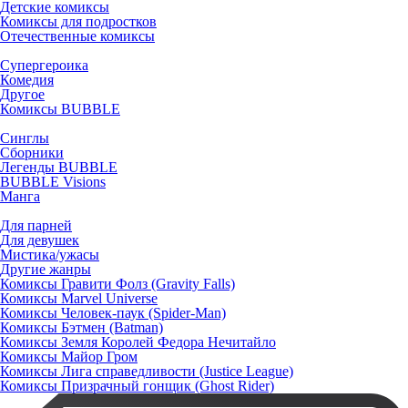
Детские комиксы
Комиксы для подростков
Отечественные комиксы
Супергероика
Комедия
Другое
Комиксы BUBBLE
Синглы
Сборники
Легенды BUBBLE
BUBBLE Visions
Манга
Для парней
Для девушек
Мистика/ужасы
Другие жанры
Комиксы Гравити Фолз (Gravity Falls)
Комиксы Marvel Universe
Комиксы Человек-паук (Spider-Man)
Комиксы Бэтмен (Batman)
Комиксы Земля Королей Федора Нечитайло
Комиксы Майор Гром
Комиксы Лига справедливости (Justice League)
Комиксы Призрачный гонщик (Ghost Rider)