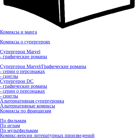
Комиксы и манга
Комиксы о супергероях
Супергерои Marvel
- графические романы
Супергерои Marvel/Графические романы
- серии о персонажах
- синглы
Супергерои DC
- графические романы
- серии о персонажах
- синглы
Альтернативная супергероика
Альтернативные комиксы
Комиксы по франшизам
По фильмам
По играм
По мультфильмам
Комикс-версии литературных произведений