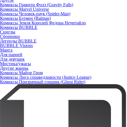
Другое
Комиксы Гравити Фолз (Gravity Falls)
Комиксы Marvel Universe
Комиксы Человек-паук (Spider-Man)
Комиксы Бэтмен (Batman)
Комиксы Земля Королей Федора Нечитайло
Комиксы BUBBLE
Синглы
Сборники
Легенды BUBBLE
BUBBLE Visions
Манга
Для парней
Для девушек
Мистика/ужасы
Другие жанры
Комиксы Майор Гром
Комиксы Лига справедливости (Justice League)
Комиксы Призрачный гонщик (Ghost Rider)