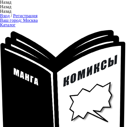
Назад
Назад
Назад
Вход
/
Регистрация
Ваш город:
Москва
Каталог