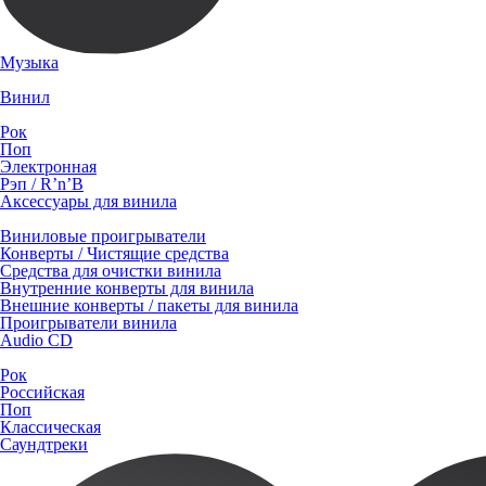
Музыка
Винил
Рок
Поп
Электронная
Рэп / R’n’B
Аксессуары для винила
Виниловые проигрыватели
Конверты / Чистящие средства
Средства для очистки винила
Внутренние конверты для винила
Внешние конверты / пакеты для винила
Проигрыватели винила
Audio CD
Рок
Российская
Поп
Классическая
Саундтреки