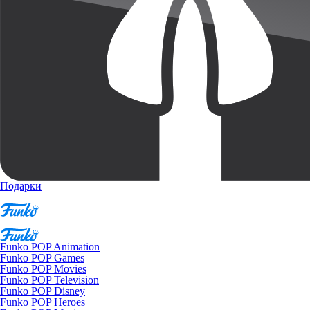
Подарки
Funko POP Animation
Funko POP Games
Funko POP Movies
Funko POP Television
Funko POP Disney
Funko POP Heroes