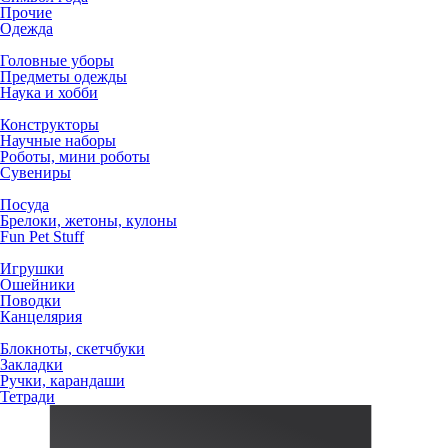
Прочие
Одежда
Головные уборы
Предметы одежды
Наука и хобби
Конструкторы
Научные наборы
Роботы, мини роботы
Сувениры
Посуда
Брелоки, жетоны, кулоны
Fun Pet Stuff
Игрушки
Ошейники
Поводки
Канцелярия
Блокноты, скетчбуки
Закладки
Ручки, карандаши
Тетради