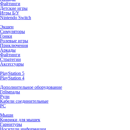
Файтинги
Детские игры
Игры Б/У
Nintendo Switch
Экшен
Симуляторы
Гонки
Ролевые игры
Приключения
Аркады
Файтинги
Стратегии
Аксессуары
PlayStation 5
PlayStation 4
Дополнительное оборудование
Геймпады
Рули
Кабели соединительные
PC
Мыши
Коврики для мышек
Гарнитуры
Носители информации