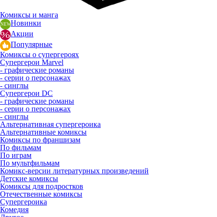
Комиксы и манга
Новинки
Акции
Популярные
Комиксы о супергероях
Супергерои Marvel
- графические романы
- серии о персонажах
- синглы
Супергерои DC
- графические романы
- серии о персонажах
- синглы
Альтернативная супергероика
Альтернативные комиксы
Комиксы по франшизам
По фильмам
По играм
По мультфильмам
Комикс-версии литературных произведений
Детские комиксы
Комиксы для подростков
Отечественные комиксы
Супергероика
Комедия