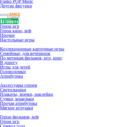
Funko POP Music
Другие фигурки
Герои игр
Герои кино, м/ф
Прочие
Настольные игры
Коллекционные карточные игры
Семейные, для вечеринок
По мотивам фильмов, игр, книг
В дорогу
Игры для детей
Головоломки
Атрибутика
Аксессуары героев
Светильники
Плакаты, значки, наклейки
Сумки, кошельки
Прочая атрибутика
Мягкие игрушки
Герои фильмов, м/ф
Герои игр
Символ года