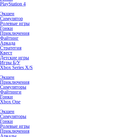
PlayStation 4
Экшен
Симулятор
Ролевые игры
Гонки
Приключения
Файтинг
Аркада
Стратегия
Квест
Детские игры
Игры Б/У
Xbox Series X/S
Экшен
Приключения
Симуляторы
Файтинги
Гонки
Xbox One
Экшен
Симуляторы
Гонки
Ролевые игры
Приключения
Аркады