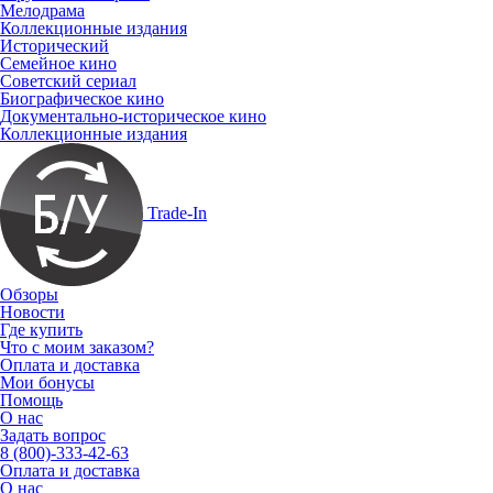
Мелодрама
Коллекционные издания
Исторический
Семейное кино
Советский сериал
Биографическое кино
Документально-историческое кино
Коллекционные издания
Trade-In
Обзоры
Новости
Где купить
Что с моим заказом?
Оплата и доставка
Мои бонусы
Помощь
О нас
Задать вопрос
8 (800)-333-42-63
Оплата и доставка
О нас