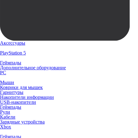
Аксессуары
PlayStation 5
Геймпады
Дополнительное оборудование
PC
Мыши
Коврики для мышек
Гарнитуры
Накопители информации
USB-накопители
Геймпады
Рули
Кабели
Зарядные устройства
Xbox
Геймпады