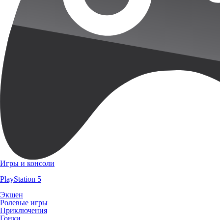
Игры и консоли
PlayStation 5
Экшен
Ролевые игры
Приключения
Гонки