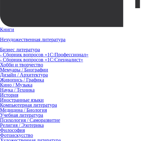
Книги
Нехудожественная литература
Бизнес литература
- Сборник вопросов «1С:Профессионал»
- Сборник вопросов «1С:Специалист»
Хобби и творчество
Мемуары / Биографии
Дизайн / Архитектура
Живопись / Графика
Кино / Музыка
Наука / Техника
История
Иностранные языки
Компьютерная литература
Медицина / Биология
Учебная литература
Психология / Саморазвитие
Религия / Эзотерика
Философия
Фотоискусство
Художественная литература