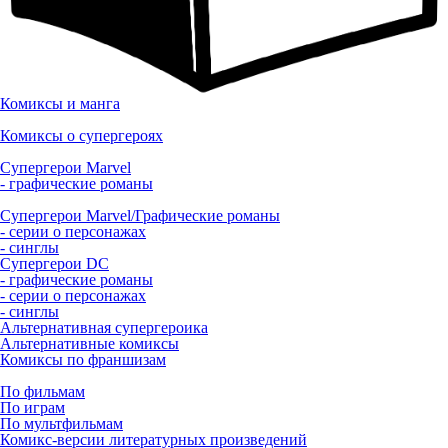
Комиксы и манга
Комиксы о супергероях
Супергерои Marvel
- графические романы
Супергерои Marvel/Графические романы
- серии о персонажах
- синглы
Супергерои DC
- графические романы
- серии о персонажах
- синглы
Альтернативная супергероика
Альтернативные комиксы
Комиксы по франшизам
По фильмам
По играм
По мультфильмам
Комикс-версии литературных произведений