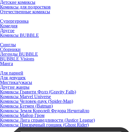
Детские комиксы
Комиксы для подростков
Отечественные комиксы
Супергероика
Комедия
Другое
Комиксы BUBBLE
Синглы
Сборники
Легенды BUBBLE
BUBBLE Visions
Манга
Для парней
Для девушек
Мистика/ужасы
Другие жанры
Комиксы Гравити Фолз (Gravity Falls)
Комиксы Marvel Universe
Комиксы Человек-паук (Spider-Man)
Комиксы Бэтмен (Batman)
Комиксы Земля Королей Федора Нечитайло
Комиксы Майор Гром
Комиксы Лига справедливости (Justice League)
Комиксы Призрачный гонщик (Ghost Rider)