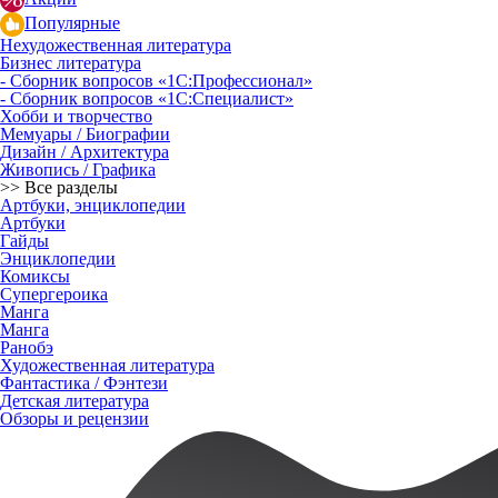
Популярные
Нехудожественная литература
Бизнес литература
- Сборник вопросов «1С:Профессионал»
- Сборник вопросов «1С:Специалист»
Хобби и творчество
Мемуары / Биографии
Дизайн / Архитектура
Живопись / Графика
>> Все разделы
Артбуки, энциклопедии
Артбуки
Гайды
Энциклопедии
Комиксы
Супергероика
Манга
Манга
Ранобэ
Художественная литература
Фантастика / Фэнтези
Детская литература
Обзоры и рецензии