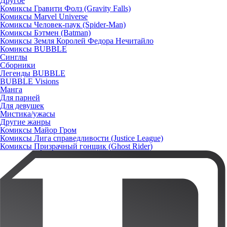
Другое
Комиксы Гравити Фолз (Gravity Falls)
Комиксы Marvel Universe
Комиксы Человек-паук (Spider-Man)
Комиксы Бэтмен (Batman)
Комиксы Земля Королей Федора Нечитайло
Комиксы BUBBLE
Синглы
Сборники
Легенды BUBBLE
BUBBLE Visions
Манга
Для парней
Для девушек
Мистика/ужасы
Другие жанры
Комиксы Майор Гром
Комиксы Лига справедливости (Justice League)
Комиксы Призрачный гонщик (Ghost Rider)