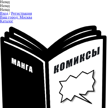
Назад
Назад
Назад
Вход
/
Регистрация
Ваш город:
Москва
Каталог