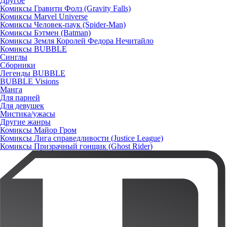
Другое
Комиксы Гравити Фолз (Gravity Falls)
Комиксы Marvel Universe
Комиксы Человек-паук (Spider-Man)
Комиксы Бэтмен (Batman)
Комиксы Земля Королей Федора Нечитайло
Комиксы BUBBLE
Синглы
Сборники
Легенды BUBBLE
BUBBLE Visions
Манга
Для парней
Для девушек
Мистика/ужасы
Другие жанры
Комиксы Майор Гром
Комиксы Лига справедливости (Justice League)
Комиксы Призрачный гонщик (Ghost Rider)