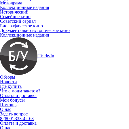
Мелодрама
Коллекционные издания
Исторический
Семейное кино
Советский сериал
Биографическое кино
Документально-историческое кино
Коллекционные издания
Trade-In
Обзоры
Новости
Где купить
Что с моим заказом?
Оплата и доставка
Мои бонусы
Помощь
О нас
Задать вопрос
8 (800)-333-42-63
Оплата и доставка
О нас