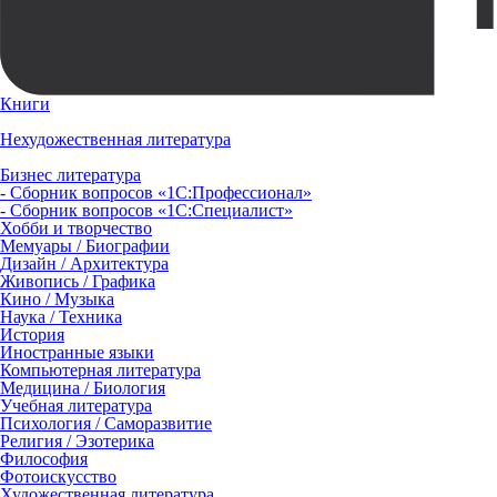
Книги
Нехудожественная литература
Бизнес литература
- Сборник вопросов «1С:Профессионал»
- Сборник вопросов «1С:Специалист»
Хобби и творчество
Мемуары / Биографии
Дизайн / Архитектура
Живопись / Графика
Кино / Музыка
Наука / Техника
История
Иностранные языки
Компьютерная литература
Медицина / Биология
Учебная литература
Психология / Саморазвитие
Религия / Эзотерика
Философия
Фотоискусство
Художественная литература