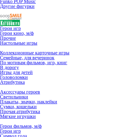
Funko POP Music
Другие фигурки
Герои игр
Герои кино, м/ф
Прочие
Настольные игры
Коллекционные карточные игры
Семейные, для вечеринок
По мотивам фильмов, игр, книг
В дорогу
Игры для детей
Головоломки
Атрибутика
Аксессуары героев
Светильники
Плакаты, значки, наклейки
Сумки, кошельки
Прочая атрибутика
Мягкие игрушки
Герои фильмов, м/ф
Герои игр
Символ года