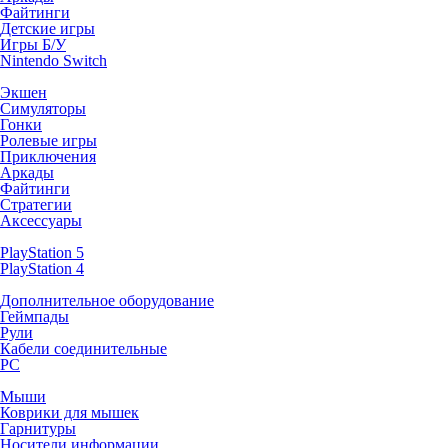
Файтинги
Детские игры
Игры Б/У
Nintendo Switch
Экшен
Симуляторы
Гонки
Ролевые игры
Приключения
Аркады
Файтинги
Стратегии
Аксессуары
PlayStation 5
PlayStation 4
Дополнительное оборудование
Геймпады
Рули
Кабели соединительные
PC
Мыши
Коврики для мышек
Гарнитуры
Носители информации