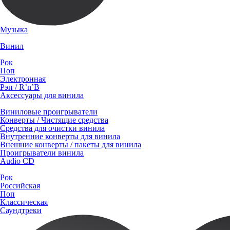
Музыка
Винил
Рок
Поп
Электронная
Рэп / R’n’B
Аксессуары для винила
Виниловые проигрыватели
Конверты / Чистящие средства
Средства для очистки винила
Внутренние конверты для винила
Внешние конверты / пакеты для винила
Проигрыватели винила
Audio CD
Рок
Российская
Поп
Классическая
Саундтреки