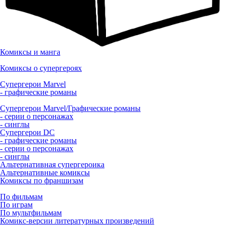
Комиксы и манга
Комиксы о супергероях
Супергерои Marvel
- графические романы
Супергерои Marvel/Графические романы
- серии о персонажах
- синглы
Супергерои DC
- графические романы
- серии о персонажах
- синглы
Альтернативная супергероика
Альтернативные комиксы
Комиксы по франшизам
По фильмам
По играм
По мультфильмам
Комикс-версии литературных произведений