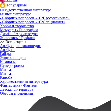
Популярные
Нехудожественная литература
Бизнес литература
- Сборник вопросов «1С:Профессионал»
- Сборник вопросов «1С:Специалист»
Хобби и творчество
Мемуары / Биографии
Дизайн / Архитектура
Живопись / Графика
>> Все разделы
Артбуки, энциклопедии
Артбуки
Гайды
Энциклопедии
Комиксы
Супергероика
Манга
Манга
Ранобэ
Художественная литература
Фантастика / Фэнтези
Детская литература
Обзоры и рецензии