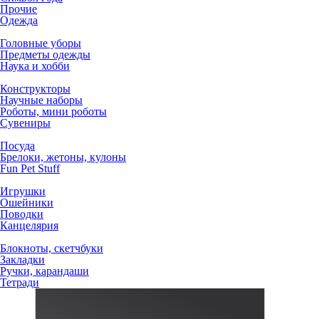
Прочие
Одежда
Головные уборы
Предметы одежды
Наука и хобби
Конструкторы
Научные наборы
Роботы, мини роботы
Сувениры
Посуда
Брелоки, жетоны, кулоны
Fun Pet Stuff
Игрушки
Ошейники
Поводки
Канцелярия
Блокноты, скетчбуки
Закладки
Ручки, карандаши
Тетради