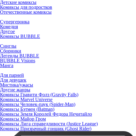
Детские комиксы
Комиксы для подростков
Отечественные комиксы
Супергероика
Комедия
Другое
Комиксы BUBBLE
Синглы
Сборники
Легенды BUBBLE
BUBBLE Visions
Манга
Для парней
Для девушек
Мистика/ужасы
Другие жанры
Комиксы Гравити Фолз (Gravity Falls)
Комиксы Marvel Universe
Комиксы Человек-паук (Spider-Man)
Комиксы Бэтмен (Batman)
Комиксы Земля Королей Федора Нечитайло
Комиксы Майор Гром
Комиксы Лига справедливости (Justice League)
Комиксы Призрачный гонщик (Ghost Rider)