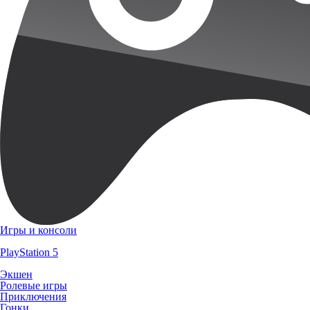
Игры и консоли
PlayStation 5
Экшен
Ролевые игры
Приключения
Гонки