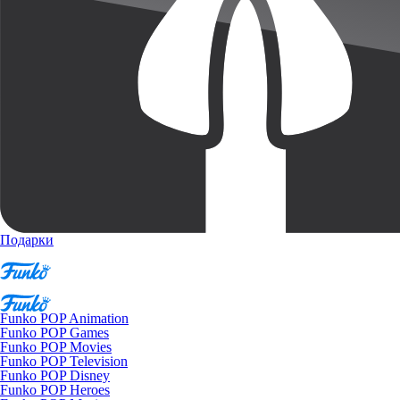
Подарки
Funko POP Animation
Funko POP Games
Funko POP Movies
Funko POP Television
Funko POP Disney
Funko POP Heroes