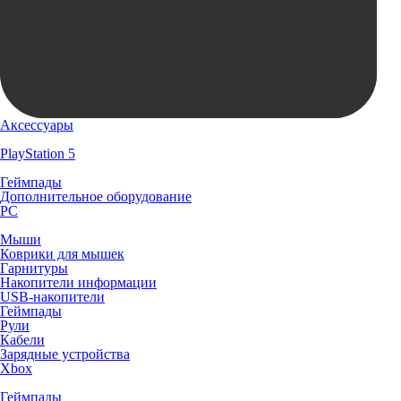
Аксессуары
PlayStation 5
Геймпады
Дополнительное оборудование
PC
Мыши
Коврики для мышек
Гарнитуры
Накопители информации
USB-накопители
Геймпады
Рули
Кабели
Зарядные устройства
Xbox
Геймпады