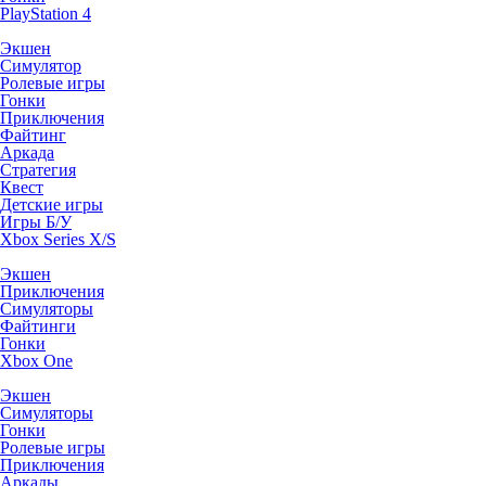
PlayStation 4
Экшен
Симулятор
Ролевые игры
Гонки
Приключения
Файтинг
Аркада
Стратегия
Квест
Детские игры
Игры Б/У
Xbox Series X/S
Экшен
Приключения
Симуляторы
Файтинги
Гонки
Xbox One
Экшен
Симуляторы
Гонки
Ролевые игры
Приключения
Аркады