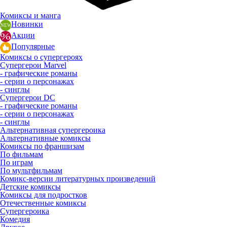
Комиксы и манга
Новинки
Акции
Популярные
Комиксы о супергероях
Супергерои Marvel
- графические романы
- серии о персонажах
- синглы
Супергерои DC
- графические романы
- серии о персонажах
- синглы
Альтернативная супергероика
Альтернативные комиксы
Комиксы по франшизам
По фильмам
По играм
По мультфильмам
Комикс-версии литературных произведений
Детские комиксы
Комиксы для подростков
Отечественные комиксы
Супергероика
Комедия