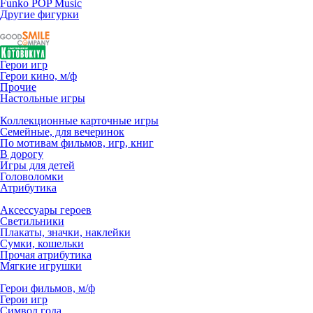
Funko POP Music
Другие фигурки
Герои игр
Герои кино, м/ф
Прочие
Настольные игры
Коллекционные карточные игры
Семейные, для вечеринок
По мотивам фильмов, игр, книг
В дорогу
Игры для детей
Головоломки
Атрибутика
Аксессуары героев
Светильники
Плакаты, значки, наклейки
Сумки, кошельки
Прочая атрибутика
Мягкие игрушки
Герои фильмов, м/ф
Герои игр
Символ года