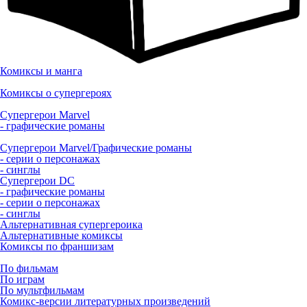
Комиксы и манга
Комиксы о супергероях
Супергерои Marvel
- графические романы
Супергерои Marvel/Графические романы
- серии о персонажах
- синглы
Супергерои DC
- графические романы
- серии о персонажах
- синглы
Альтернативная супергероика
Альтернативные комиксы
Комиксы по франшизам
По фильмам
По играм
По мультфильмам
Комикс-версии литературных произведений