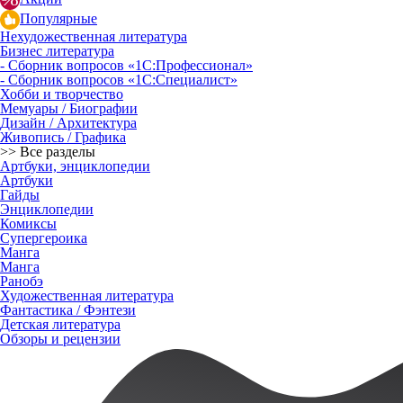
Популярные
Нехудожественная литература
Бизнес литература
- Сборник вопросов «1С:Профессионал»
- Сборник вопросов «1С:Специалист»
Хобби и творчество
Мемуары / Биографии
Дизайн / Архитектура
Живопись / Графика
>> Все разделы
Артбуки, энциклопедии
Артбуки
Гайды
Энциклопедии
Комиксы
Супергероика
Манга
Манга
Ранобэ
Художественная литература
Фантастика / Фэнтези
Детская литература
Обзоры и рецензии