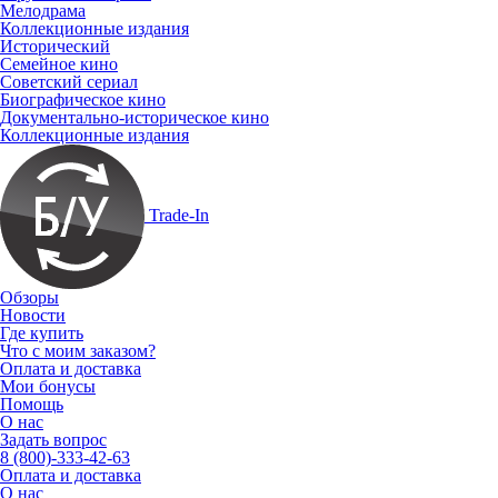
Мелодрама
Коллекционные издания
Исторический
Семейное кино
Советский сериал
Биографическое кино
Документально-историческое кино
Коллекционные издания
Trade-In
Обзоры
Новости
Где купить
Что с моим заказом?
Оплата и доставка
Мои бонусы
Помощь
О нас
Задать вопрос
8 (800)-333-42-63
Оплата и доставка
О нас