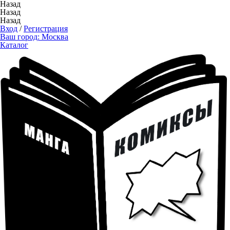
Назад
Назад
Назад
Вход
/
Регистрация
Ваш город:
Москва
Каталог