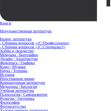
Книги
Нехудожественная литература
Бизнес литература
- Сборник вопросов «1С:Профессионал»
- Сборник вопросов «1С:Специалист»
Хобби и творчество
Мемуары / Биографии
Дизайн / Архитектура
Живопись / Графика
Кино / Музыка
Наука / Техника
История
Иностранные языки
Компьютерная литература
Медицина / Биология
Учебная литература
Психология / Саморазвитие
Религия / Эзотерика
Философия
Фотоискусство
Художественная литература