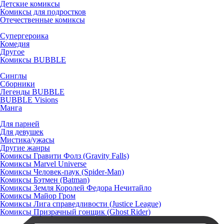
Детские комиксы
Комиксы для подростков
Отечественные комиксы
Супергероика
Комедия
Другое
Комиксы BUBBLE
Синглы
Сборники
Легенды BUBBLE
BUBBLE Visions
Манга
Для парней
Для девушек
Мистика/ужасы
Другие жанры
Комиксы Гравити Фолз (Gravity Falls)
Комиксы Marvel Universe
Комиксы Человек-паук (Spider-Man)
Комиксы Бэтмен (Batman)
Комиксы Земля Королей Федора Нечитайло
Комиксы Майор Гром
Комиксы Лига справедливости (Justice League)
Комиксы Призрачный гонщик (Ghost Rider)