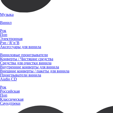
Музыка
Винил
Рок
Поп
Электронная
Рэп / R’n’B
Аксессуары для винила
Виниловые проигрыватели
Конверты / Чистящие средства
Средства для очистки винила
Внутренние конверты для винила
Внешние конверты / пакеты для винила
Проигрыватели винила
Audio CD
Рок
Российская
Поп
Классическая
Саундтреки