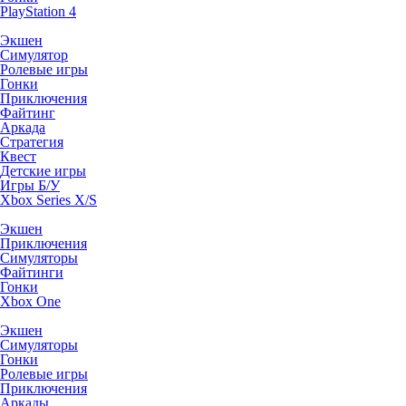
PlayStation 4
Экшен
Симулятор
Ролевые игры
Гонки
Приключения
Файтинг
Аркада
Стратегия
Квест
Детские игры
Игры Б/У
Xbox Series X/S
Экшен
Приключения
Симуляторы
Файтинги
Гонки
Xbox One
Экшен
Симуляторы
Гонки
Ролевые игры
Приключения
Аркады