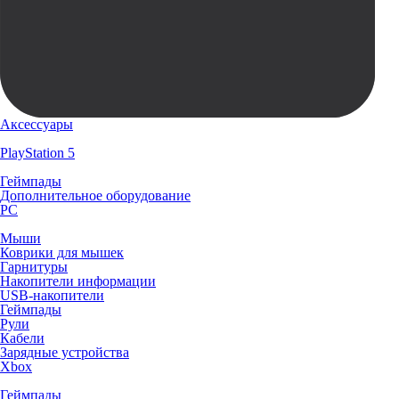
Аксессуары
PlayStation 5
Геймпады
Дополнительное оборудование
PC
Мыши
Коврики для мышек
Гарнитуры
Накопители информации
USB-накопители
Геймпады
Рули
Кабели
Зарядные устройства
Xbox
Геймпады