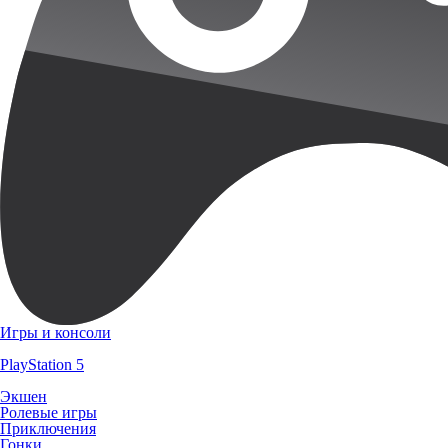
Игры и консоли
PlayStation 5
Экшен
Ролевые игры
Приключения
Гонки