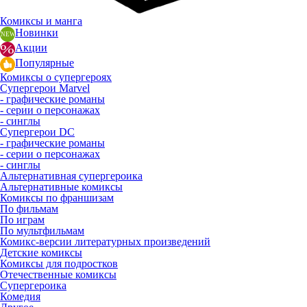
Комиксы и манга
Новинки
Акции
Популярные
Комиксы о супергероях
Супергерои Marvel
- графические романы
- серии о персонажах
- синглы
Супергерои DC
- графические романы
- серии о персонажах
- синглы
Альтернативная супергероика
Альтернативные комиксы
Комиксы по франшизам
По фильмам
По играм
По мультфильмам
Комикс-версии литературных произведений
Детские комиксы
Комиксы для подростков
Отечественные комиксы
Супергероика
Комедия