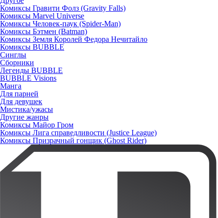
Другое
Комиксы Гравити Фолз (Gravity Falls)
Комиксы Marvel Universe
Комиксы Человек-паук (Spider-Man)
Комиксы Бэтмен (Batman)
Комиксы Земля Королей Федора Нечитайло
Комиксы BUBBLE
Синглы
Сборники
Легенды BUBBLE
BUBBLE Visions
Манга
Для парней
Для девушек
Мистика/ужасы
Другие жанры
Комиксы Майор Гром
Комиксы Лига справедливости (Justice League)
Комиксы Призрачный гонщик (Ghost Rider)