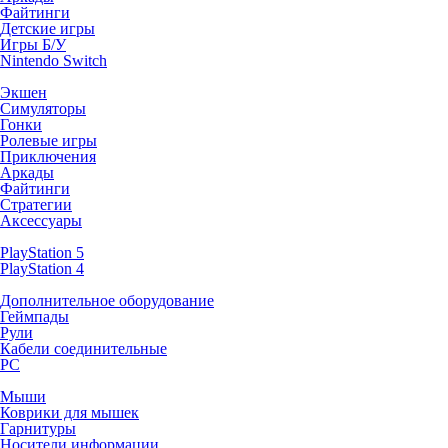
Файтинги
Детские игры
Игры Б/У
Nintendo Switch
Экшен
Симуляторы
Гонки
Ролевые игры
Приключения
Аркады
Файтинги
Стратегии
Аксессуары
PlayStation 5
PlayStation 4
Дополнительное оборудование
Геймпады
Рули
Кабели соединительные
PC
Мыши
Коврики для мышек
Гарнитуры
Носители информации