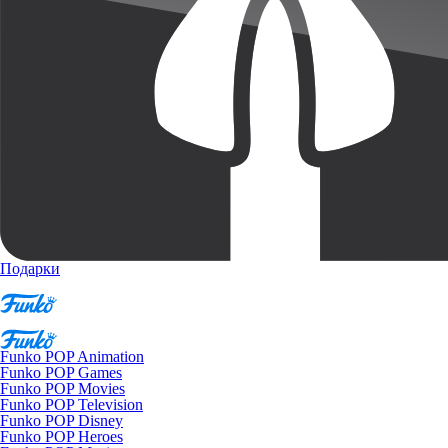
Подарки
Funko POP Animation
Funko POP Games
Funko POP Movies
Funko POP Television
Funko POP Disney
Funko POP Heroes