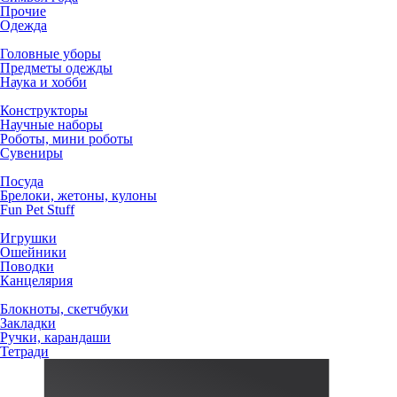
Прочие
Одежда
Головные уборы
Предметы одежды
Наука и хобби
Конструкторы
Научные наборы
Роботы, мини роботы
Сувениры
Посуда
Брелоки, жетоны, кулоны
Fun Pet Stuff
Игрушки
Ошейники
Поводки
Канцелярия
Блокноты, скетчбуки
Закладки
Ручки, карандаши
Тетради