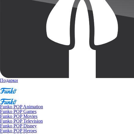
Подарки
Funko POP Animation
Funko POP Games
Funko POP Movies
Funko POP Television
Funko POP Disney
Funko POP Heroes