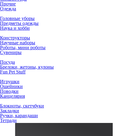
Прочие
Одежда
Головные уборы
Предметы одежды
Наука и хобби
Конструкторы
Научные наборы
Роботы, мини роботы
Сувениры
Посуда
Брелоки, жетоны, кулоны
Fun Pet Stuff
Игрушки
Ошейники
Поводки
Канцелярия
Блокноты, скетчбуки
Закладки
Ручки, карандаши
Тетради