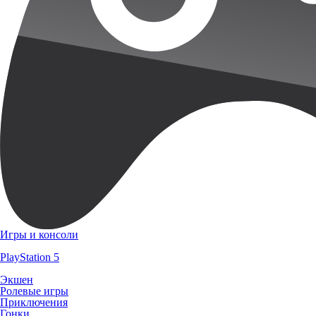
Игры и консоли
PlayStation 5
Экшен
Ролевые игры
Приключения
Гонки