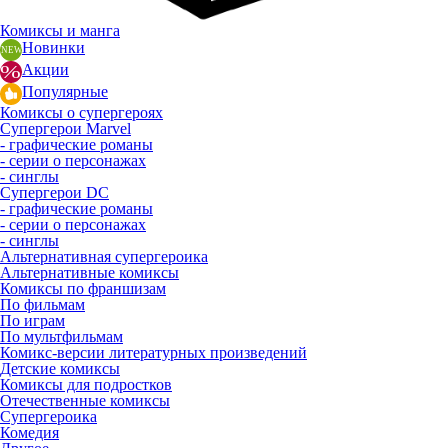
Комиксы и манга
Новинки
Акции
Популярные
Комиксы о супергероях
Супергерои Marvel
- графические романы
- серии о персонажах
- синглы
Супергерои DC
- графические романы
- серии о персонажах
- синглы
Альтернативная супергероика
Альтернативные комиксы
Комиксы по франшизам
По фильмам
По играм
По мультфильмам
Комикс-версии литературных произведений
Детские комиксы
Комиксы для подростков
Отечественные комиксы
Супергероика
Комедия