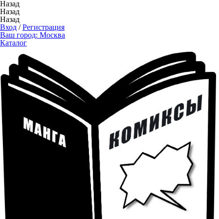
Назад
Назад
Назад
Вход
/
Регистрация
Ваш город:
Москва
Каталог