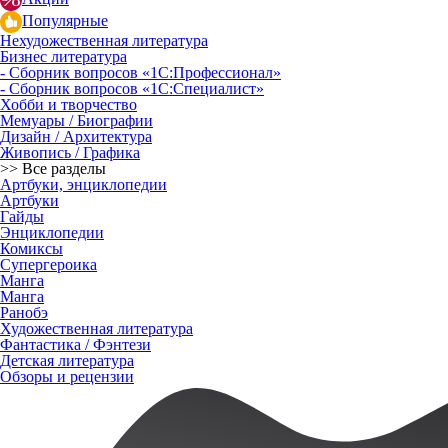
Популярные
Нехудожественная литература
Бизнес литература
- Сборник вопросов «1С:Профессионал»
- Сборник вопросов «1С:Специалист»
Хобби и творчество
Мемуары / Биографии
Дизайн / Архитектура
Живопись / Графика
>> Все разделы
Артбуки, энциклопедии
Артбуки
Гайды
Энциклопедии
Комиксы
Супергероика
Манга
Манга
Ранобэ
Художественная литература
Фантастика / Фэнтези
Детская литература
Обзоры и рецензии