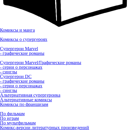
Комиксы и манга
Комиксы о супергероях
Супергерои Marvel
- графические романы
Супергерои Marvel/Графические романы
- серии о персонажах
- синглы
Супергерои DC
- графические романы
- серии о персонажах
- синглы
Альтернативная супергероика
Альтернативные комиксы
Комиксы по франшизам
По фильмам
По играм
По мультфильмам
Комикс-версии литературных произведений