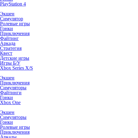
PlayStation 4
Экшен
Симулятор
Ролевые игры
Гонки
Приключения
Файтинг
Аркада
Стратегия
Квест
Детские игры
Игры Б/У
Xbox Series X/S
Экшен
Приключения
Симуляторы
Файтинги
Гонки
Xbox One
Экшен
Симуляторы
Гонки
Ролевые игры
Приключения
Аркады