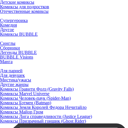
Детские комиксы
Комиксы для подростков
Отечественные комиксы
Супергероика
Комедия
Другое
Комиксы BUBBLE
Синглы
Сборники
Легенды BUBBLE
BUBBLE Visions
Манга
Для парней
Для девушек
Мистика/ужасы
Другие жанры
Комиксы Гравити Фолз (Gravity Falls)
Комиксы Marvel Universe
Комиксы Человек-паук (Spider-Man)
Комиксы Бэтмен (Batman)
Комиксы Земля Королей Федора Нечитайло
Комиксы Майор Гром
Комиксы Лига справедливости (Justice League)
Комиксы Призрачный гонщик (Ghost Rider)