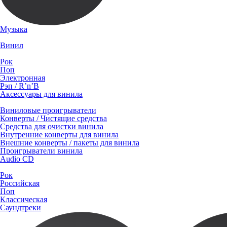
Музыка
Винил
Рок
Поп
Электронная
Рэп / R’n’B
Аксессуары для винила
Виниловые проигрыватели
Конверты / Чистящие средства
Средства для очистки винила
Внутренние конверты для винила
Внешние конверты / пакеты для винила
Проигрыватели винила
Audio CD
Рок
Российская
Поп
Классическая
Саундтреки