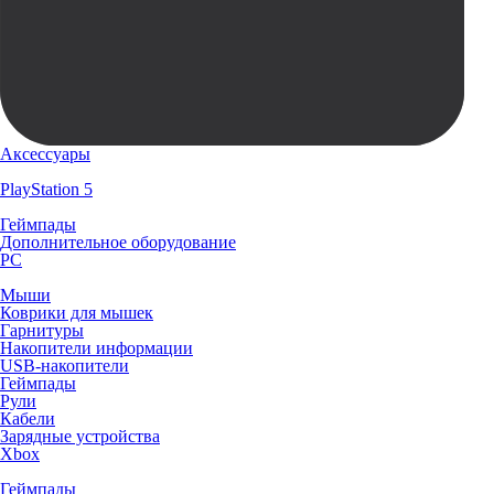
Аксессуары
PlayStation 5
Геймпады
Дополнительное оборудование
PC
Мыши
Коврики для мышек
Гарнитуры
Накопители информации
USB-накопители
Геймпады
Рули
Кабели
Зарядные устройства
Xbox
Геймпады