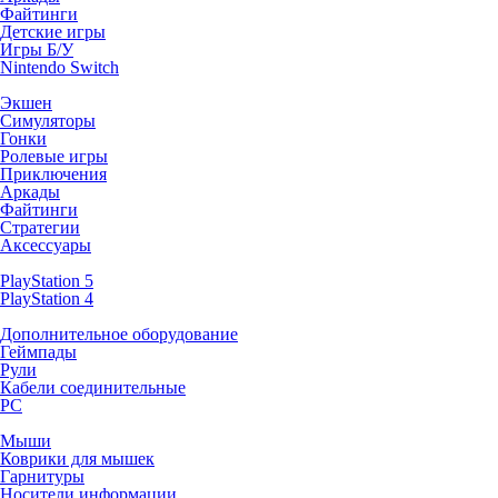
Файтинги
Детские игры
Игры Б/У
Nintendo Switch
Экшен
Симуляторы
Гонки
Ролевые игры
Приключения
Аркады
Файтинги
Стратегии
Аксессуары
PlayStation 5
PlayStation 4
Дополнительное оборудование
Геймпады
Рули
Кабели соединительные
PC
Мыши
Коврики для мышек
Гарнитуры
Носители информации