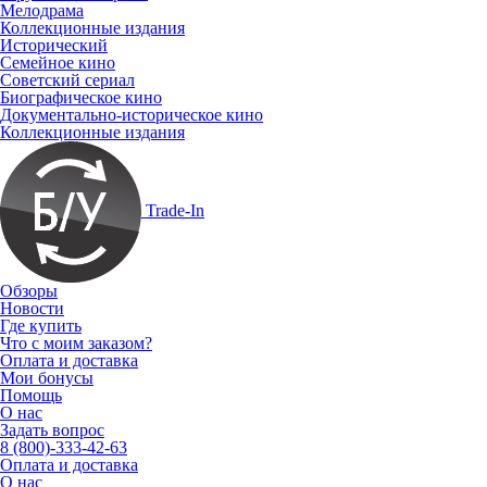
Мелодрама
Коллекционные издания
Исторический
Семейное кино
Советский сериал
Биографическое кино
Документально-историческое кино
Коллекционные издания
Trade-In
Обзоры
Новости
Где купить
Что с моим заказом?
Оплата и доставка
Мои бонусы
Помощь
О нас
Задать вопрос
8 (800)-333-42-63
Оплата и доставка
О нас