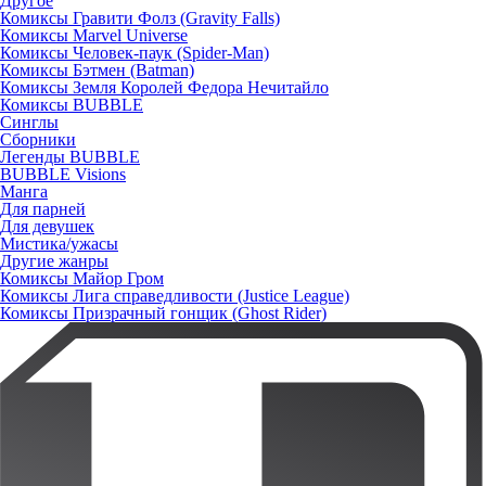
Другое
Комиксы Гравити Фолз (Gravity Falls)
Комиксы Marvel Universe
Комиксы Человек-паук (Spider-Man)
Комиксы Бэтмен (Batman)
Комиксы Земля Королей Федора Нечитайло
Комиксы BUBBLE
Синглы
Сборники
Легенды BUBBLE
BUBBLE Visions
Манга
Для парней
Для девушек
Мистика/ужасы
Другие жанры
Комиксы Майор Гром
Комиксы Лига справедливости (Justice League)
Комиксы Призрачный гонщик (Ghost Rider)