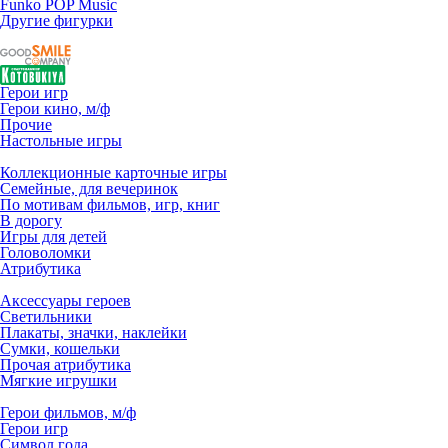
Funko POP Music
Другие фигурки
Герои игр
Герои кино, м/ф
Прочие
Настольные игры
Коллекционные карточные игры
Семейные, для вечеринок
По мотивам фильмов, игр, книг
В дорогу
Игры для детей
Головоломки
Атрибутика
Аксессуары героев
Светильники
Плакаты, значки, наклейки
Сумки, кошельки
Прочая атрибутика
Мягкие игрушки
Герои фильмов, м/ф
Герои игр
Символ года