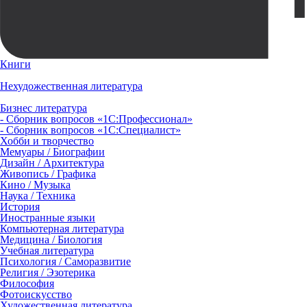
Книги
Нехудожественная литература
Бизнес литература
- Сборник вопросов «1С:Профессионал»
- Сборник вопросов «1С:Специалист»
Хобби и творчество
Мемуары / Биографии
Дизайн / Архитектура
Живопись / Графика
Кино / Музыка
Наука / Техника
История
Иностранные языки
Компьютерная литература
Медицина / Биология
Учебная литература
Психология / Саморазвитие
Религия / Эзотерика
Философия
Фотоискусство
Художественная литература