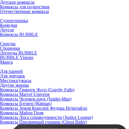
Детские комиксы
Комиксы для подростков
Отечественные комиксы
Супергероика
Комедия
Другое
Комиксы BUBBLE
Синглы
Сборники
Легенды BUBBLE
BUBBLE Visions
Манга
Для парней
Для девушек
Мистика/ужасы
Другие жанры
Комиксы Гравити Фолз (Gravity Falls)
Комиксы Marvel Universe
Комиксы Человек-паук (Spider-Man)
Комиксы Бэтмен (Batman)
Комиксы Земля Королей Федора Нечитайло
Комиксы Майор Гром
Комиксы Лига справедливости (Justice League)
Комиксы Призрачный гонщик (Ghost Rider)