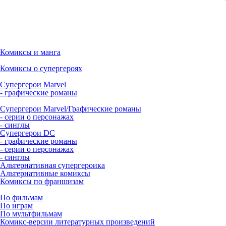
Комиксы и манга
Комиксы о супергероях
Супергерои Marvel
- графические романы
Супергерои Marvel/Графические романы
- серии о персонажах
- синглы
Супергерои DC
- графические романы
- серии о персонажах
- синглы
Альтернативная супергероика
Альтернативные комиксы
Комиксы по франшизам
По фильмам
По играм
По мультфильмам
Комикс-версии литературных произведений