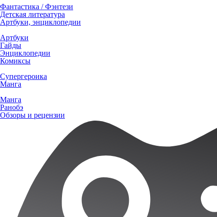
Фантастика / Фэнтези
Детская литература
Артбуки, энциклопедии
Артбуки
Гайды
Энциклопедии
Комиксы
Супергероика
Манга
Манга
Ранобэ
Обзоры и рецензии