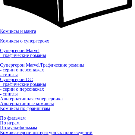
Комиксы и манга
Комиксы о супергероях
Супергерои Marvel
- графические романы
Супергерои Marvel/Графические романы
- серии о персонажах
- синглы
Супергерои DC
- графические романы
- серии о персонажах
- синглы
Альтернативная супергероика
Альтернативные комиксы
Комиксы по франшизам
По фильмам
По играм
По мультфильмам
Комикс-версии литературных произведений