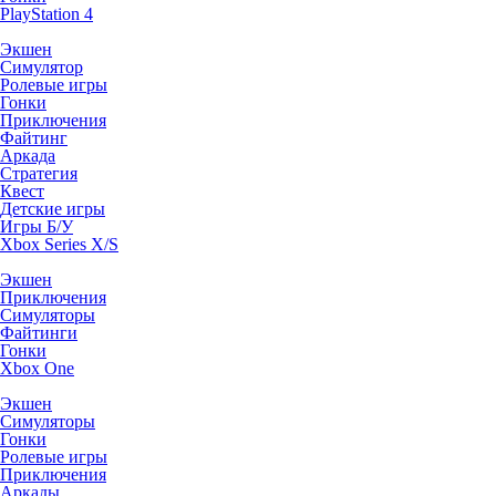
PlayStation 4
Экшен
Симулятор
Ролевые игры
Гонки
Приключения
Файтинг
Аркада
Стратегия
Квест
Детские игры
Игры Б/У
Xbox Series X/S
Экшен
Приключения
Симуляторы
Файтинги
Гонки
Xbox One
Экшен
Симуляторы
Гонки
Ролевые игры
Приключения
Аркады