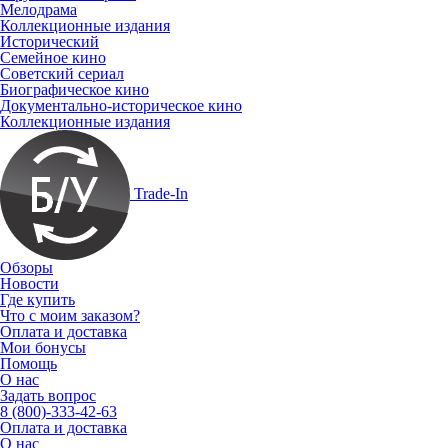
Мелодрама
Коллекционные издания
Исторический
Семейное кино
Советский сериал
Биографическое кино
Документально-историческое кино
Коллекционные издания
Trade-In
Обзоры
Новости
Где купить
Что с моим заказом?
Оплата и доставка
Мои бонусы
Помощь
О нас
Задать вопрос
8 (800)-333-42-63
Оплата и доставка
О нас