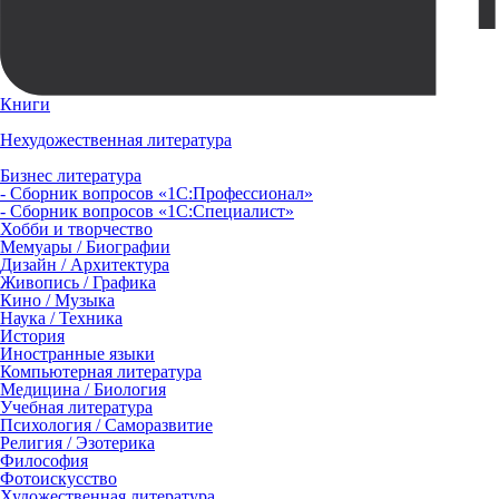
Книги
Нехудожественная литература
Бизнес литература
- Сборник вопросов «1С:Профессионал»
- Сборник вопросов «1С:Специалист»
Хобби и творчество
Мемуары / Биографии
Дизайн / Архитектура
Живопись / Графика
Кино / Музыка
Наука / Техника
История
Иностранные языки
Компьютерная литература
Медицина / Биология
Учебная литература
Психология / Саморазвитие
Религия / Эзотерика
Философия
Фотоискусство
Художественная литература