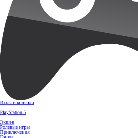
Игры и консоли
PlayStation 5
Экшен
Ролевые игры
Приключения
Гонки