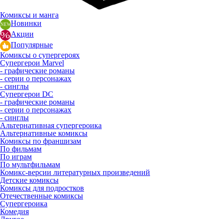
Комиксы и манга
Новинки
Акции
Популярные
Комиксы о супергероях
Супергерои Marvel
- графические романы
- серии о персонажах
- синглы
Супергерои DC
- графические романы
- серии о персонажах
- синглы
Альтернативная супергероика
Альтернативные комиксы
Комиксы по франшизам
По фильмам
По играм
По мультфильмам
Комикс-версии литературных произведений
Детские комиксы
Комиксы для подростков
Отечественные комиксы
Супергероика
Комедия