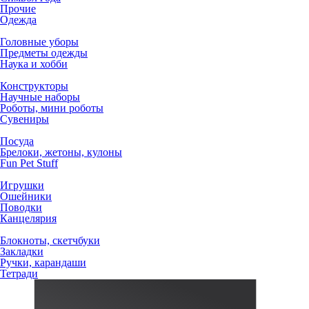
Прочие
Одежда
Головные уборы
Предметы одежды
Наука и хобби
Конструкторы
Научные наборы
Роботы, мини роботы
Сувениры
Посуда
Брелоки, жетоны, кулоны
Fun Pet Stuff
Игрушки
Ошейники
Поводки
Канцелярия
Блокноты, скетчбуки
Закладки
Ручки, карандаши
Тетради