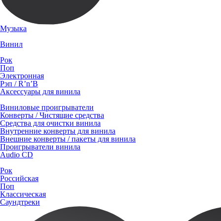
Музыка
Винил
Рок
Поп
Электронная
Рэп / R’n’B
Аксессуары для винила
Виниловые проигрыватели
Конверты / Чистящие средства
Средства для очистки винила
Внутренние конверты для винила
Внешние конверты / пакеты для винила
Проигрыватели винила
Audio CD
Рок
Российская
Поп
Классическая
Саундтреки