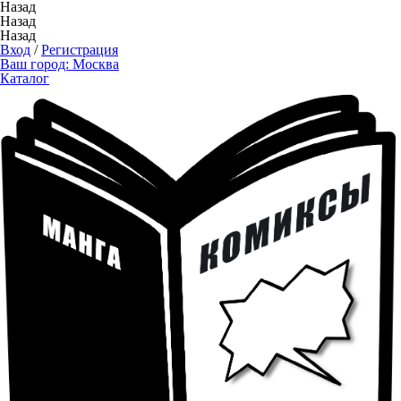
Назад
Назад
Назад
Вход
/
Регистрация
Ваш город:
Москва
Каталог