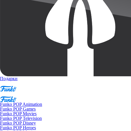
Подарки
Funko POP Animation
Funko POP Games
Funko POP Movies
Funko POP Television
Funko POP Disney
Funko POP Heroes