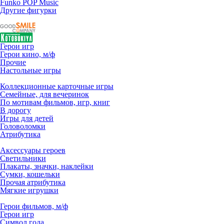
Funko POP Music
Другие фигурки
Герои игр
Герои кино, м/ф
Прочие
Настольные игры
Коллекционные карточные игры
Семейные, для вечеринок
По мотивам фильмов, игр, книг
В дорогу
Игры для детей
Головоломки
Атрибутика
Аксессуары героев
Светильники
Плакаты, значки, наклейки
Сумки, кошельки
Прочая атрибутика
Мягкие игрушки
Герои фильмов, м/ф
Герои игр
Символ года