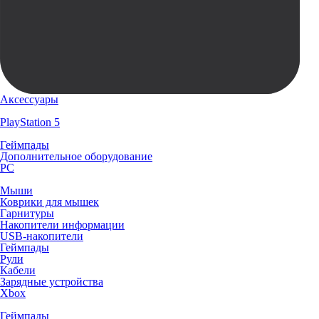
Аксессуары
PlayStation 5
Геймпады
Дополнительное оборудование
PC
Мыши
Коврики для мышек
Гарнитуры
Накопители информации
USB-накопители
Геймпады
Рули
Кабели
Зарядные устройства
Xbox
Геймпады