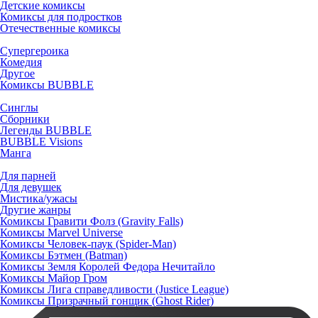
Детские комиксы
Комиксы для подростков
Отечественные комиксы
Супергероика
Комедия
Другое
Комиксы BUBBLE
Синглы
Сборники
Легенды BUBBLE
BUBBLE Visions
Манга
Для парней
Для девушек
Мистика/ужасы
Другие жанры
Комиксы Гравити Фолз (Gravity Falls)
Комиксы Marvel Universe
Комиксы Человек-паук (Spider-Man)
Комиксы Бэтмен (Batman)
Комиксы Земля Королей Федора Нечитайло
Комиксы Майор Гром
Комиксы Лига справедливости (Justice League)
Комиксы Призрачный гонщик (Ghost Rider)