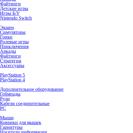
Файтинги
Детские игры
Игры Б/У
Nintendo Switch
Экшен
Симуляторы
Гонки
Ролевые игры
Приключения
Аркады
Файтинги
Стратегии
Аксессуары
PlayStation 5
PlayStation 4
Дополнительное оборудование
Геймпады
Рули
Кабели соединительные
PC
Мыши
Коврики для мышек
Гарнитуры
Носители информации