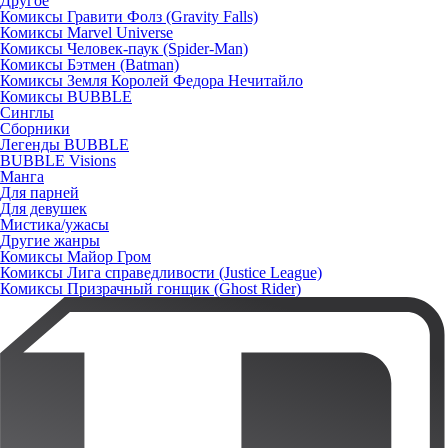
Другое
Комиксы Гравити Фолз (Gravity Falls)
Комиксы Marvel Universe
Комиксы Человек-паук (Spider-Man)
Комиксы Бэтмен (Batman)
Комиксы Земля Королей Федора Нечитайло
Комиксы BUBBLE
Синглы
Сборники
Легенды BUBBLE
BUBBLE Visions
Манга
Для парней
Для девушек
Мистика/ужасы
Другие жанры
Комиксы Майор Гром
Комиксы Лига справедливости (Justice League)
Комиксы Призрачный гонщик (Ghost Rider)