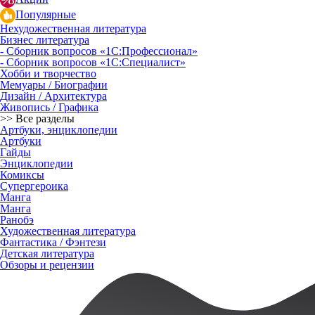
Популярные
Нехудожественная литература
Бизнес литература
- Сборник вопросов «1С:Профессионал»
- Сборник вопросов «1С:Специалист»
Хобби и творчество
Мемуары / Биографии
Дизайн / Архитектура
Живопись / Графика
>> Все разделы
Артбуки, энциклопедии
Артбуки
Гайды
Энциклопедии
Комиксы
Супергероика
Манга
Манга
Ранобэ
Художественная литература
Фантастика / Фэнтези
Детская литература
Обзоры и рецензии