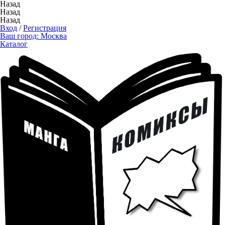
Назад
Назад
Назад
Вход
/
Регистрация
Ваш город:
Москва
Каталог