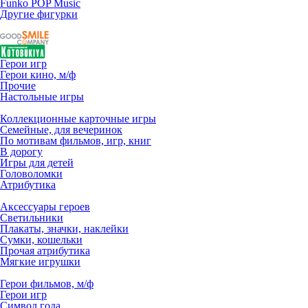
Funko POP Music
Другие фигурки
Герои игр
Герои кино, м/ф
Прочие
Настольные игры
Коллекционные карточные игры
Семейные, для вечеринок
По мотивам фильмов, игр, книг
В дорогу
Игры для детей
Головоломки
Атрибутика
Аксессуары героев
Светильники
Плакаты, значки, наклейки
Сумки, кошельки
Прочая атрибутика
Мягкие игрушки
Герои фильмов, м/ф
Герои игр
Символ года