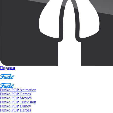
Подарки
Funko POP Animation
Funko POP Games
Funko POP Movies
Funko POP Television
Funko POP Disney
Funko POP Heroes