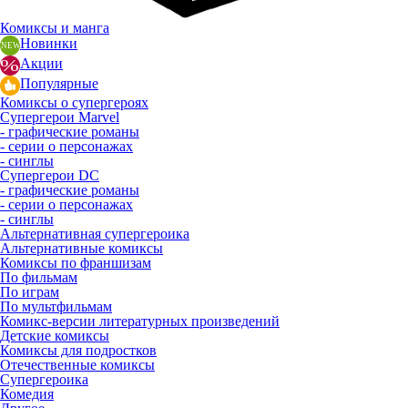
Комиксы и манга
Новинки
Акции
Популярные
Комиксы о супергероях
Супергерои Marvel
- графические романы
- серии о персонажах
- синглы
Супергерои DC
- графические романы
- серии о персонажах
- синглы
Альтернативная супергероика
Альтернативные комиксы
Комиксы по франшизам
По фильмам
По играм
По мультфильмам
Комикс-версии литературных произведений
Детские комиксы
Комиксы для подростков
Отечественные комиксы
Супергероика
Комедия