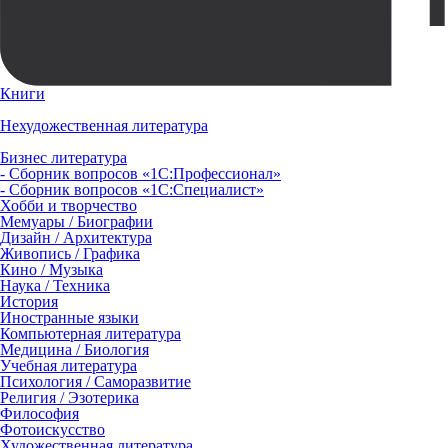
Книги
Нехудожественная литература
Бизнес литература
- Сборник вопросов «1С:Профессионал»
- Сборник вопросов «1С:Специалист»
Хобби и творчество
Мемуары / Биографии
Дизайн / Архитектура
Живопись / Графика
Кино / Музыка
Наука / Техника
История
Иностранные языки
Компьютерная литература
Медицина / Биология
Учебная литература
Психология / Саморазвитие
Религия / Эзотерика
Философия
Фотоискусство
Художественная литература