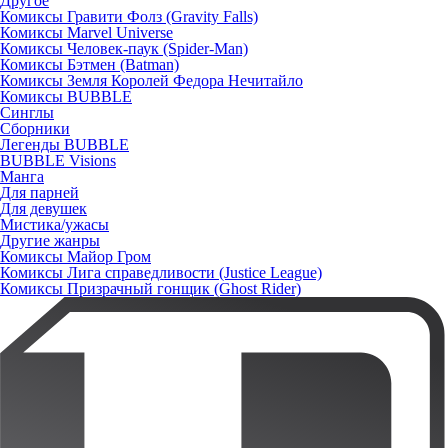
Другое
Комиксы Гравити Фолз (Gravity Falls)
Комиксы Marvel Universe
Комиксы Человек-паук (Spider-Man)
Комиксы Бэтмен (Batman)
Комиксы Земля Королей Федора Нечитайло
Комиксы BUBBLE
Синглы
Сборники
Легенды BUBBLE
BUBBLE Visions
Манга
Для парней
Для девушек
Мистика/ужасы
Другие жанры
Комиксы Майор Гром
Комиксы Лига справедливости (Justice League)
Комиксы Призрачный гонщик (Ghost Rider)