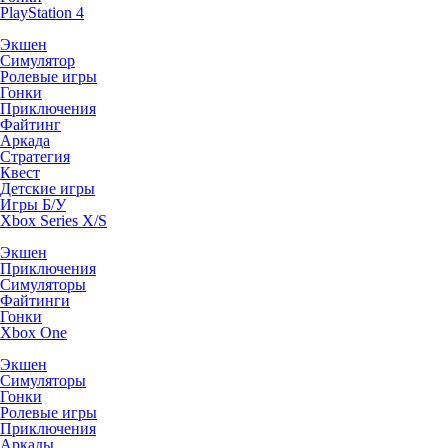
PlayStation 4
Экшен
Симулятор
Ролевые игры
Гонки
Приключения
Файтинг
Аркада
Стратегия
Квест
Детские игры
Игры Б/У
Xbox Series X/S
Экшен
Приключения
Симуляторы
Файтинги
Гонки
Xbox One
Экшен
Симуляторы
Гонки
Ролевые игры
Приключения
Аркады