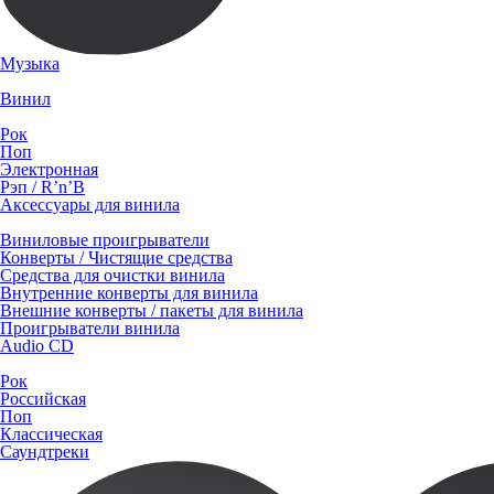
Музыка
Винил
Рок
Поп
Электронная
Рэп / R’n’B
Аксессуары для винила
Виниловые проигрыватели
Конверты / Чистящие средства
Средства для очистки винила
Внутренние конверты для винила
Внешние конверты / пакеты для винила
Проигрыватели винила
Audio CD
Рок
Российская
Поп
Классическая
Саундтреки