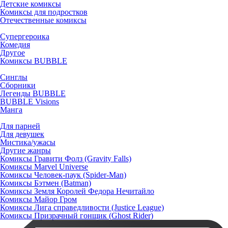
Детские комиксы
Комиксы для подростков
Отечественные комиксы
Супергероика
Комедия
Другое
Комиксы BUBBLE
Синглы
Сборники
Легенды BUBBLE
BUBBLE Visions
Манга
Для парней
Для девушек
Мистика/ужасы
Другие жанры
Комиксы Гравити Фолз (Gravity Falls)
Комиксы Marvel Universe
Комиксы Человек-паук (Spider-Man)
Комиксы Бэтмен (Batman)
Комиксы Земля Королей Федора Нечитайло
Комиксы Майор Гром
Комиксы Лига справедливости (Justice League)
Комиксы Призрачный гонщик (Ghost Rider)