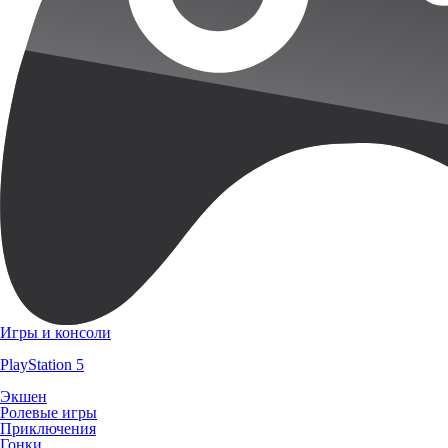
Игры и консоли
PlayStation 5
Экшен
Ролевые игры
Приключения
Гонки