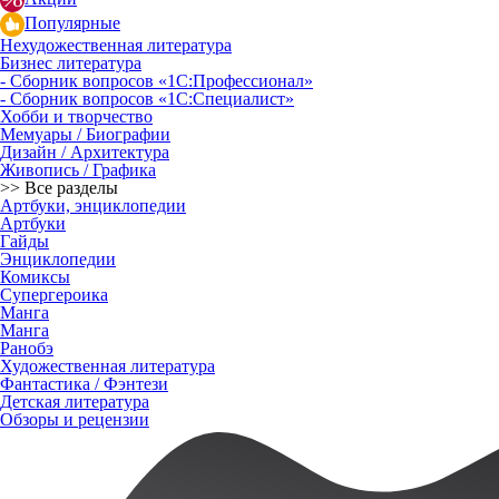
Популярные
Нехудожественная литература
Бизнес литература
- Сборник вопросов «1С:Профессионал»
- Сборник вопросов «1С:Специалист»
Хобби и творчество
Мемуары / Биографии
Дизайн / Архитектура
Живопись / Графика
>> Все разделы
Артбуки, энциклопедии
Артбуки
Гайды
Энциклопедии
Комиксы
Супергероика
Манга
Манга
Ранобэ
Художественная литература
Фантастика / Фэнтези
Детская литература
Обзоры и рецензии