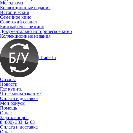
Мелодрама
Коллекционные издания
Исторический
Семейное кино
Советский сериал
Биографическое кино
Документально-историческое кино
Коллекционные издания
Trade-In
Обзоры
Новости
Где купить
Что с моим заказом?
Оплата и доставка
Мои бонусы
Помощь
О нас
Задать вопрос
8 (800)-333-42-63
Оплата и доставка
О нас