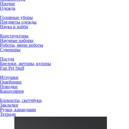
Прочие
Одежда
Головные уборы
Предметы одежды
Наука и хобби
Конструкторы
Научные наборы
Роботы, мини роботы
Сувениры
Посуда
Брелоки, жетоны, кулоны
Fun Pet Stuff
Игрушки
Ошейники
Поводки
Канцелярия
Блокноты, скетчбуки
Закладки
Ручки, карандаши
Тетради