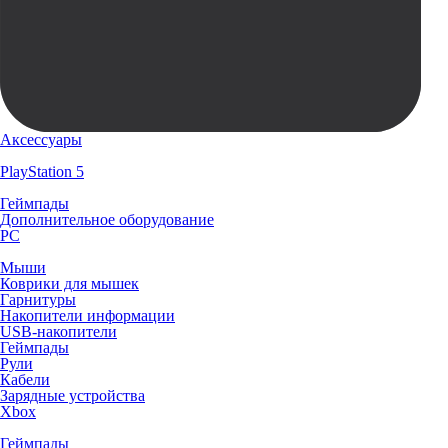
Аксессуары
PlayStation 5
Геймпады
Дополнительное оборудование
PC
Мыши
Коврики для мышек
Гарнитуры
Накопители информации
USB-накопители
Геймпады
Рули
Кабели
Зарядные устройства
Xbox
Геймпады