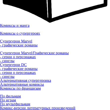
Комиксы и манга
Комиксы о супергероях
Супергерои Marvel
- графические романы
Супергерои Marvel/Графические романы
- серии о персонажах
- синглы
Супергерои DC
- графические романы
- серии о персонажах
- синглы
Альтернативная супергероика
Альтернативные комиксы
Комиксы по франшизам
По фильмам
По играм
По мультфильмам
Комикс-версии литературных произведений