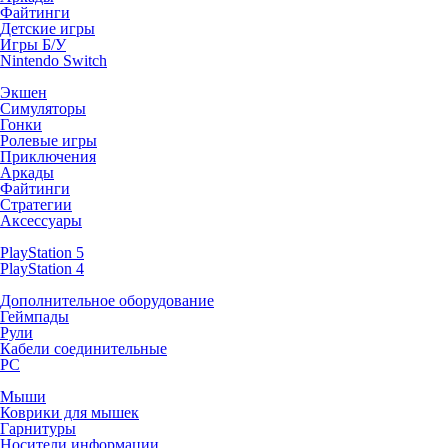
Файтинги
Детские игры
Игры Б/У
Nintendo Switch
Экшен
Симуляторы
Гонки
Ролевые игры
Приключения
Аркады
Файтинги
Стратегии
Аксессуары
PlayStation 5
PlayStation 4
Дополнительное оборудование
Геймпады
Рули
Кабели соединительные
PC
Мыши
Коврики для мышек
Гарнитуры
Носители информации