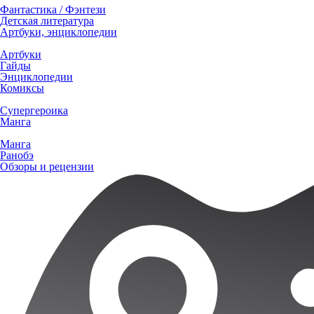
Фантастика / Фэнтези
Детская литература
Артбуки, энциклопедии
Артбуки
Гайды
Энциклопедии
Комиксы
Супергероика
Манга
Манга
Ранобэ
Обзоры и рецензии