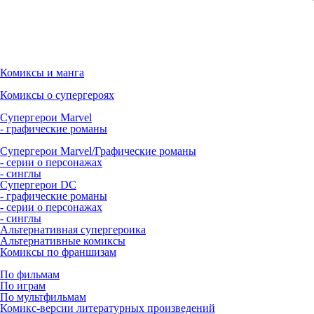
Комиксы и манга
Комиксы о супергероях
Супергерои Marvel
- графические романы
Супергерои Marvel/Графические романы
- серии о персонажах
- синглы
Супергерои DC
- графические романы
- серии о персонажах
- синглы
Альтернативная супергероика
Альтернативные комиксы
Комиксы по франшизам
По фильмам
По играм
По мультфильмам
Комикс-версии литературных произведений