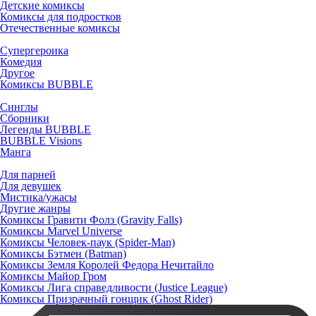
Детские комиксы
Комиксы для подростков
Отечественные комиксы
Супергероика
Комедия
Другое
Комиксы BUBBLE
Синглы
Сборники
Легенды BUBBLE
BUBBLE Visions
Манга
Для парней
Для девушек
Мистика/ужасы
Другие жанры
Комиксы Гравити Фолз (Gravity Falls)
Комиксы Marvel Universe
Комиксы Человек-паук (Spider-Man)
Комиксы Бэтмен (Batman)
Комиксы Земля Королей Федора Нечитайло
Комиксы Майор Гром
Комиксы Лига справедливости (Justice League)
Комиксы Призрачный гонщик (Ghost Rider)